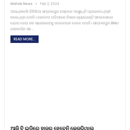
Mahak News
Feb 2, 2024
ଆସନ୍ତାକାଲି ଦିନିକିଆ ସମ୍ବଲପୁର ଗସ୍ତରେ ଆସୁଛନ୍ତି ପ୍ରଧାନମନ୍ତ୍ରୀ
ନରେନ୍ଦ୍ର ମୋଦି। ରେମେଡ ପଡିଆରେ ବିଶାଳ ଗ୍ୟାରେଣ୍ଟି ସମାବେଶରେ
ଯୋଗ ଦେଇ ଜନ ସାଧାରଣଙ୍କୁ ଉଦବୋଧନ ଦେବେ ମୋଦି। ସମ୍ବଲପୁର IIMର
ଲୋକାର୍ପଣ ସହ…
READ MORE...
ଆଜି ବି ଇଡିରେ ହାଜର ହେବେନି କେଜ୍ରିୱାଲ