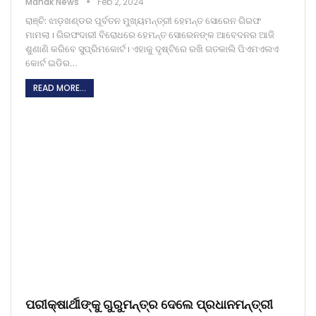
Mahak News
Feb 2, 2024
ରାଞ୍ଚି: ଝାଡ଼ଖଣ୍ଡର ପୂର୍ବତନ ମୁଖ୍ୟମନ୍ତ୍ରୀ ହେମନ୍ତ ସୋରେନ ଗିରଫ
ମାମଲା। ଗିରଫଦାରୀ ବିରୋଧରେ ହେମନ୍ତ ସୋରେନଙ୍କ ଆବେଦନର ଆଜି
ଶୁଣାଣି କରିବେ ସୁପ୍ରିମକୋର୍ଟ। ଏହାକୁ ଦୃଷ୍ଟିରେ ରଖି ଗତକାଲି ପିଏମଏଲଏ
କୋର୍ଟ ଇଡିର…
READ MORE...
ପରୀକ୍ଷାର୍ଥୀଙ୍କୁ ଗୁରୁମନ୍ତ୍ର ଦେଲେ ପ୍ରଧାନମନ୍ତ୍ରୀ