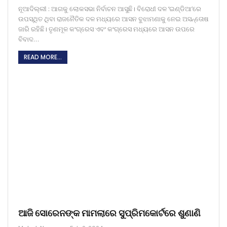
ନୂଆଦିଲ୍ଲୀ : ଆଗକୁ ଲୋକସଭା ନିର୍ବାଚନ ଆସୁଛି। ବିରୋଧୀ ଦଳ ‘ଇଣ୍ଡିଆ’ରେ
ଉପସ୍ଥିତ ଥିବା ରାଜନୈତିକ ଦଳ ମଧ୍ୟରେ ଆସନ ବୁଝାମଣାକୁ ନେଇ ଅସନ୍ତୋଷ
ଜାରି ରହିଛି। ତୃଣମୂଳ କଂଗ୍ରେସ ଏବଂ କଂଗ୍ରେସ ମଧ୍ୟରେ ଆସନ ଉପରେ
ବିବାଦ…
READ MORE...
ଆଜି ସୋରେନଙ୍କ ମାମଲାରେ ସୁପ୍ରିମକୋର୍ଟରେ ଶୁଣାଣି