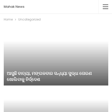
Mahak News
Home
Uncategorized
ଆସୁଛି ବାତ୍ୟା, ମଙ୍ଗଳବାର ସନ୍ଧ୍ୟା ସୁଦ୍ଧା ତୋରଣ
ଖୋଲିବାକୁ ନିର୍ଦ୍ଦେଶ