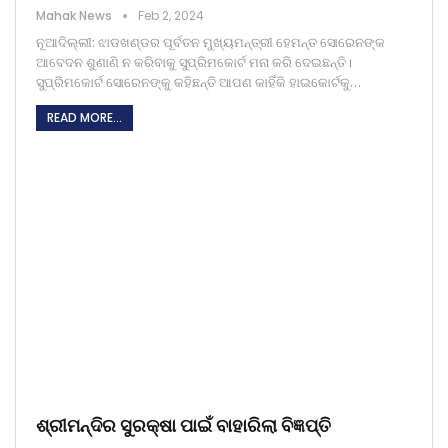
Mahak News
Feb 2, 2024
ନୂଆଦିଲ୍ଲୀ: ଝାଡଖଣ୍ଡର ପୂର୍ବତନ ମୁଖ୍ୟମନ୍ତ୍ରୀ ହେମନ୍ତ ସୋରେନଙ୍କ
ଆବେଦନ ଶୁଣାଣି ନ କରିବାକୁ ସୁପ୍ରିମକୋର୍ଟ ମନା କରି ଦେଇଛନ୍ତି।
ସୁପ୍ରିମକୋର୍ଟ ସୋରେନଙ୍କୁ କହିଛନ୍ତି ଆପଣ କାହିଁକି ହାଇକୋର୍ଟକୁ…
READ MORE...
ଶ୍ରୀମନ୍ଦିର ସୁରକ୍ଷା ପାଇଁ ବାହାରିଲା ବିଜ୍ଞପ୍ତି