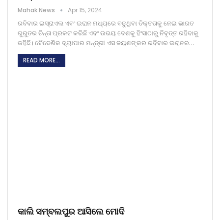
Mahak News
Apr 15, 2024
ରବିବାର ଇସ୍ରାଏଲ ଏବଂ ଇରାନ ମଧ୍ୟରେ ବଢୁଥିବା ତିକ୍ତତାକୁ ନେଇ ଭାରତ
ଗୁରୁତର ଚିନ୍ତା ପ୍ରକଟ କରିଛି ଏବଂ ଉଭୟ ଦେଶକୁ ହିଂସାଠାରୁ ନିବୃତ୍ତ ରହିବାକୁ
କହିଛି। ବୈଦେଶିକ ବ୍ୟାପାର ମନ୍ତ୍ରୀ ଏସ ଜୟଶଙ୍କର ରବିବାର ଇରାନର…
READ MORE...
କାଲି ସମ୍ବଲପୁର ଆସିଲେ ମୋଦି