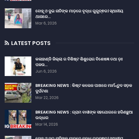
ବୋହୂ ଓ ଦୁଇ ନାତିଙ୍କ ମାଡ଼ରେ ବୃଦ୍ଧା ଗୁରୁତ୍ଵର। ସ୍ଥାନୀୟ
ଥାନାରେ…
Mar 6, 2026
LATEST POSTS
କଳାହାଣ୍ଡି ଜିଲ୍ଲା ର ବିଶିଷ୍ଟ ଶିଶୁରୋଗ ବିଶେଷଜ୍ଞ ତଥା ଡ଼ଃ
ପଳଉ…
Jun 6, 2026
BREAKING NEWS : କିଷ୍ଟ କଲେଜ ପାଖରେ ମାର୍ମନ୍ତୁଦ ସଡ଼କ
ଦୁର୍ଘଟଣା
Mar 22, 2026
BREAKING NEWS : ଗ୍ରାମ ବାସୀଙ୍କ ସହଯୋଗରେ ହରିଣଛୁଆ
ଉଦ୍ଧାର
Mar 14, 2026
ବୋହୂ ଓ ଦୁଇ ନାତିଙ୍କ ମାଡ଼ରେ ବୃଦ୍ଧା ଗୁରୁତ୍ଵର। ସ୍ଥାନୀୟ