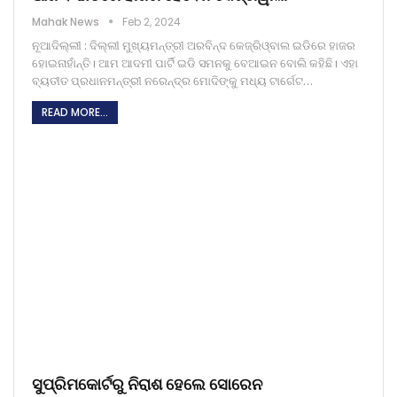
Mahak News
Feb 2, 2024
ନୂଆଦିଲ୍ଲୀ : ଦିଲ୍ଲୀ ମୁଖ୍ୟମନ୍ତ୍ରୀ ଅରବିନ୍ଦ କେଜ୍‌ରିଓ୍ବାଲ ଇଡିରେ ହାଜର
ହୋଇନାହାଁନ୍ତି। ଆମ ଆଦମୀ ପାର୍ଟି ଇଡି ସମନକୁ ବେଆଇନ ବୋଲି କହିଛି। ଏହା
ବ୍ୟତୀତ ପ୍ରଧାନମନ୍ତ୍ରୀ ନରେନ୍ଦ୍ର ମୋଦିଙ୍କୁ ମଧ୍ୟ ଟାର୍ଗେଟ…
READ MORE...
ସୁପ୍ରିମକୋର୍ଟରୁ ନିରାଶ ହେଲେ ସୋରେନ