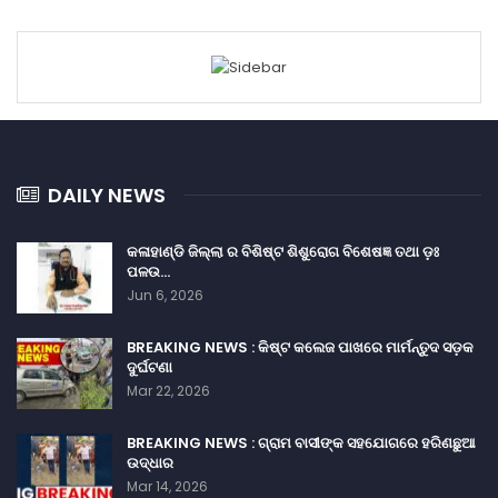
DAILY NEWS
କଳାହାଣ୍ଡି ଜିଲ୍ଲା ର ବିଶିଷ୍ଟ ଶିଶୁରୋଗ ବିଶେଷଜ୍ଞ ତଥା ଡ଼ଃ
ପଳଉ…
Jun 6, 2026
BREAKING NEWS : କିଷ୍ଟ କଲେଜ ପାଖରେ ମାର୍ମନ୍ତୁଦ ସଡ଼କ
ଦୁର୍ଘଟଣା
Mar 22, 2026
BREAKING NEWS : ଗ୍ରାମ ବାସୀଙ୍କ ସହଯୋଗରେ ହରିଣଛୁଆ
ଉଦ୍ଧାର
Mar 14, 2026