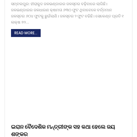
ସମ୍ବଲପୁର: ହୀରାକୁଦ ଜଳଭଣ୍ଡାରର ଜଳସ୍ତର ବଢ଼ିବାରେ ଲାଗିଛି।
ଜଳଭଣ୍ଡାରର ଜଳଧାରଣ କ୍ଷମତା ୬୩୦ ଫୁଟ ଥିବାବେଳେ ବର୍ତ୍ତମାନ
ଜଳସ୍ତର ୬୦୪ ଫୁଟକୁ ଛୁଇଁଲାଣି। ଜଳସ୍ତର ୨ ଫୁଟ ବଢିଛି। ସେକେଣ୍ତ ପ୍ରତି ୧
ଲକ୍ଷ ୭୨…
READ MORE...
ଇରାନ ବୈଦେଶିକ ମନ୍ତ୍ରୀଙ୍କ ସହ କଥା ହେଲେ ଜୟ
ଶଙ୍କର