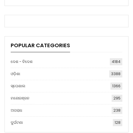
POPULAR CATEGORIES
ଦେଶ - ବିଦେଶ
4184
ଓଡ଼ିଶା
3388
ସ୍ପେଶାଲ
1366
ମନୋରଞ୍ଜନ
295
ଅପରାଧ
238
ଦୁର୍ଘଟଣା
128