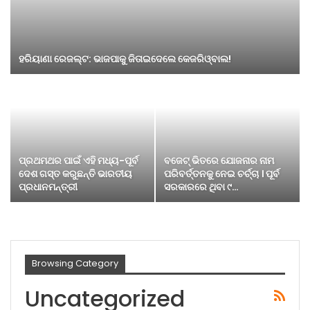
ହରିୟାଣା ରେଜଲ୍ଟ: ଭାଜପାକୁ ଜିତାଇଦେଲେ କେଜରିଓ୍ବାଲ!
ପ୍ରଥମଥର ପାଇଁ ଏହି ମଧ୍ୟ-ପୂର୍ବ
ବଜେଟ୍ ଭିତରେ ଯୋଜନାର ନାମ
ଦେଶ ଗସ୍ତ କରୁଛନ୍ତି ଭାରତୀୟ
ପରିବର୍ତ୍ତନକୁ ନେଇ ଚର୍ଚ୍ଚା । ପୂର୍ବ
ପ୍ରଧାନମନ୍ତ୍ରୀ
ସରକାରରେ ଥିବା ୯…
Browsing Category
Uncategorized