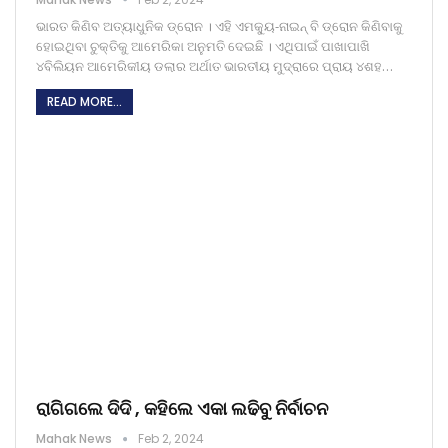
ଭାରତ କିଣିବ ଅତ୍ୟାଧୁନିକ ଡ୍ରୋନ । ଏହି ଏମକ୍ୟୁ-ନାଇନ୍ ବି ଡ୍ରୋନ କିଣିବାକୁ
ହୋଇଥିବା ଚୁକ୍ତିକୁ ଆମେରିକା ଅନୁମତି ଦେଇଛି । ଏଥିପାଇଁ ପାଖାପାଖି
୪ବିଲିୟନ ଆମେରିକୀୟ ଡଲାର ଅର୍ଥାତ ଭାରତୀୟ ମୁଦ୍ରାରେ ପ୍ରାୟ ୪ଶହ…
READ MORE...
ରାଗିଗଲେ ଦିଦି , କହିଲେ ଏକା ଲଢିବୁ ନିର୍ବାଚନ
Mahak News
Feb 2, 2024