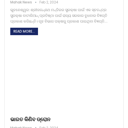
Mahak News
Feb 2, 2024
ଭୁବନେଶ୍ୱର: ଶ୍ରୀଜଗନ୍ନାଥ ମନ୍ଦିରର ସୁରକ୍ଷା ପାଇଁ ଏକ ସ୍ବତନ୍ତ୍ର
ସୁରକ୍ଷା ବାଟାଲିଆନ୍‌ ପ୍ରତିଷ୍ଠା ପାଇଁ ରାଜ୍ୟ ସରକାର ବୁଧବାର ବିଜ୍ଞପ୍ତି
ପ୍ରକାଶ କରିଛନ୍ତି। ଗୃହ ବିଭାଗ ପକ୍ଷରୁ ପ୍ରକାଶ ପାଇଥିବା ବିଜ୍ଞପ୍ତି…
READ MORE...
ଭାରତ କିଣିବ ଡ୍ରୋନ
Mahak News
Feb 2, 2024