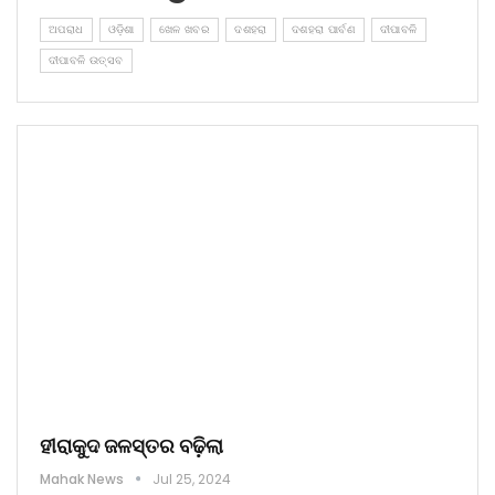
ଅପରାଧ
ଓଡ଼ିଶା
ଖେଳ ଖବର
ଦଶହରା
ଦଶହରା ପାର୍ବଣ
ଦୀପାବଳି
ଦୀପାବଳି ଉତ୍ସବ
ହୀରାକୁଦ ଜଳସ୍ତର ବଢ଼ିଲା
Mahak News
Jul 25, 2024