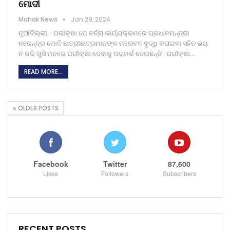
ମୋଦୀ
Mahak News
Jan 29, 2024
ନୂଆଦିଲ୍ଲୀ, : ପରୀକ୍ଷା ପେ ଚର୍ଚ୍ଚା କାର୍ଯ୍ୟକ୍ରମରେ ପ୍ରଧାନମନ୍ତ୍ରୀ
ନରେନ୍ଦ୍ର ମୋଦି ଛାତ୍ରୀଛାତ୍ରମାନଙ୍କ ମନୋବଳ ବୃଦ୍ଧି କରାଇବା ସହିତ ଭୟ
ନ କରି ଖୁସି ମନରେ ପରୀକ୍ଷା ଦେବାକୁ ପରାମର୍ଶ ଦେଇଛନ୍ତି। ପରୀକ୍ଷା…
READ MORE...
OLDER POSTS
Facebook
Twitter
87,600
Likes
Followers
Subscribers
RECENT POSTS