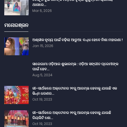
ଥାନାରେ…
Mar 6, 2026
ମନୋରଞ୍ଜନ
ଅଶ୍ଳୀଳ ନୃତ୍ୟ ପାଇଁ ବଢ଼ିଲା ଆଡୁଆ: ବନ୍ଧା ହେବେ ନିଶା ମହାରଣା !
Jan 15, 2026
ସାରେଗାମା ଓଡ଼ିଆର ଶୁଭାରମ୍ଭ : ଓଡ଼ିଆ ସଙ୍ଗୀତ ପ୍ରେମୀଙ୍କ
ପାଇଁ ହେବ…
Aug 5, 2024
ଜୀ-ସାର୍ଥକରେ ଅକ୍ଟୋବର ୨୧ରୁ ଆରମ୍ଭ ହେବାକୁ ଯାଉଛି ଏକ
ଭିନ୍ନ ଧରଣର…
Oct 19, 2023
ଜୀ-ସାର୍ଥକରେ ଅକ୍ଟୋବର ୨୧ରୁ ଆରମ୍ଭ ହେବାକୁ ଯାଉଛି
ରିୟଲିଟି ଶୋ…
Oct 19, 2023