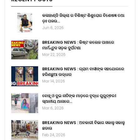
କଳାହାଣ୍ଡି ଜିଲ୍ଲା ର ବିଶିଷ୍ଟ ଶିଶୁରୋଗ ବିଶେଷଜ୍ଞ ତଥା
ଡ଼ଃ ପଳଉ…
Jun 6, 2026
BREAKING NEWS : କିଷ୍ଟ କଲେଜ ପାଖରେ
ମାର୍ମନ୍ତୁଦ ସଡ଼କ ଦୁର୍ଘଟଣା
Mar 22, 2026
BREAKING NEWS : ଗ୍ରାମ ବାସୀଙ୍କ ସହଯୋଗରେ
ହରିଣଛୁଆ ଉଦ୍ଧାର
Mar 14, 2026
ବୋହୂ ଓ ଦୁଇ ନାତିଙ୍କ ମାଡ଼ରେ ବୃଦ୍ଧା ଗୁରୁତ୍ଵର।
ସ୍ଥାନୀୟ ଥାନାରେ…
Mar 6, 2026
BREAKING NEWS : ଅବକାରୀ ବିଭାଗ ସକାଳୁ ସକାଳୁ
ଛଡାଉ
Feb 24, 2026