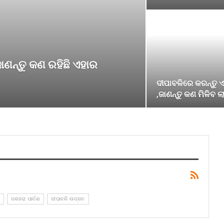
ାଣନ୍ତୁ କଣ ରହିଛି ଏହାର
ଦୀପାବଳିରେ କରନ୍ତୁ ଏ
,ଜାଣନ୍ତୁ କଣ ମିଳିବ ଲ
ା
ଦଶହରା ପାର୍ବଣ
ଦୀପାବଳି ଉତ୍ସବ