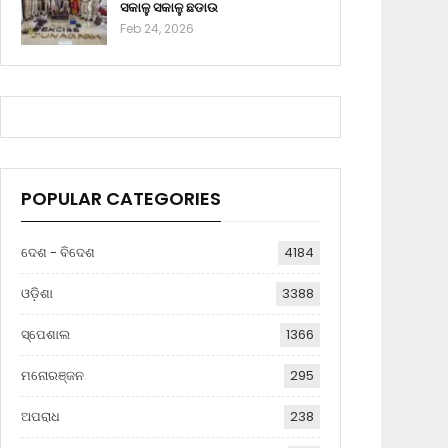
ସକାଳୁ ସକାଳୁ ଛଡାଉ
Feb 24, 2026
POPULAR CATEGORIES
ଦେଶ - ବିଦେଶ
4184
ଓଡ଼ିଶା
3388
ସ୍ପେଶାଲ
1366
ମନୋରଞ୍ଜନ
295
ଅପରାଧ
238