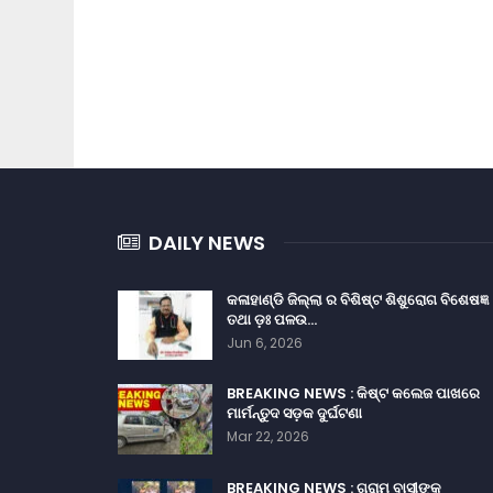
DAILY NEWS
କଳାହାଣ୍ଡି ଜିଲ୍ଲା ର ବିଶିଷ୍ଟ ଶିଶୁରୋଗ ବିଶେଷଜ୍ଞ
ତଥା ଡ଼ଃ ପଳଉ…
Jun 6, 2026
BREAKING NEWS : କିଷ୍ଟ କଲେଜ ପାଖରେ
ମାର୍ମନ୍ତୁଦ ସଡ଼କ ଦୁର୍ଘଟଣା
Mar 22, 2026
BREAKING NEWS : ଗ୍ରାମ ବାସୀଙ୍କ