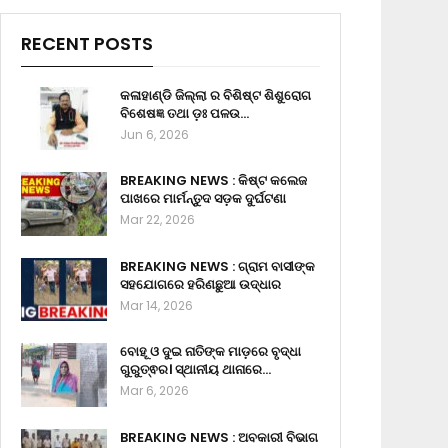
RECENT POSTS
କଳାହାଣ୍ଡି ଜିଲ୍ଲା ର ବିଶିଷ୍ଟ ଶିଶୁରୋଗ
ବିଶେଷଜ୍ଞ ତଥା ଡ଼ଃ ପଳଉ…
Jun 6, 2026
BREAKING NEWS : କିଷ୍ଟ କଲେଜ
ପାଖରେ ମାର୍ମନ୍ତୁଦ ସଡ଼କ ଦୁର୍ଘଟଣା
Mar 22, 2026
BREAKING NEWS : ଗ୍ରାମ ବାସୀଙ୍କ
ସହଯୋଗରେ ହରିଣଛୁଆ ଉଦ୍ଧାର
Mar 14, 2026
ବୋହୂ ଓ ଦୁଇ ନାତିଙ୍କ ମାଡ଼ରେ ବୃଦ୍ଧା
ଗୁରୁତ୍ଵର। ସ୍ଥାନୀୟ ଥାନାରେ…
Mar 6, 2026
BREAKING NEWS : ଅବକାରୀ ବିଭାଗ