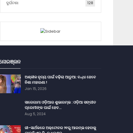
ଦୁର୍ଘଟଣା
128
ନୋରଞ୍ଜନ
ଅଶ୍ଳୀଳ ନୃତ୍ୟ ପାଇଁ ବଢ଼ିଲା ଆଡୁଆ: ବନ୍ଧା ହେବେ
ନିଶା ମହାରଣା !
Jan 15, 2026
ସାରେଗାମା ଓଡ଼ିଆର ଶୁଭାରମ୍ଭ : ଓଡ଼ିଆ ସଙ୍ଗୀତ
ପ୍ରେମୀଙ୍କ ପାଇଁ ହେବ…
Aug 5, 2024
ଜୀ-ସାର୍ଥକରେ ଅକ୍ଟୋବର ୨୧ରୁ ଆରମ୍ଭ ହେବାକୁ