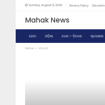
Sunday, August 9, 2026
Privacy Policy
Disclaim
Mahak News
ହୋମ
ଓଡ଼ିଶା
ଦେଶ – ବିଦେଶ
ସ୍ପେଶାଲ
Home
ଦୀପାବଳି