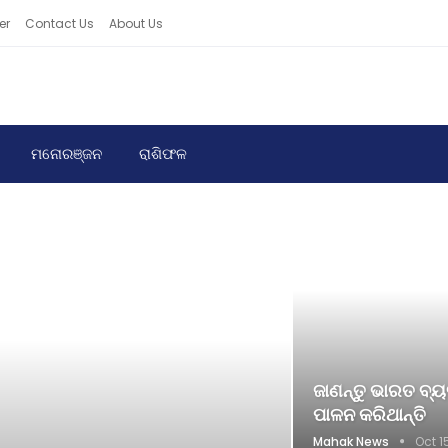
er
Contact Us
About Us
ମନୋରଞ୍ଜନ
ରାଶିଫଳ
ଜାଣନ୍ତୁ ଭାରତ ବ୍
ପାଳନ କରିଥାନ୍ତି
Mahak News
Oct 1