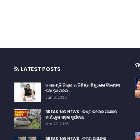
ମ
LATEST POSTS
କଳାହାଣ୍ଡି ଜିଲ୍ଲା ର ବିଶିଷ୍ଟ ଶିଶୁରୋଗ ବିଶେଷଜ୍ଞ
ତଥା ଡ଼ଃ ପଳଉ…
Jun 6, 2026
BREAKING NEWS : କିଷ୍ଟ କଲେଜ ପାଖରେ
ମାର୍ମନ୍ତୁଦ ସଡ଼କ ଦୁର୍ଘଟଣା
Mar 22, 2026
BREAKING NEWS : ଗ୍ରାମ ବାସୀଙ୍କ