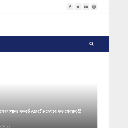
ୟତୀତ ଆଉ କେଉଁ କେଉଁ ଦେଶମାନେ ଦୀପାବଳି
5, 2022