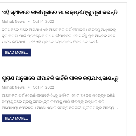
ଏହି ସ୍ଥାନରେ କାଳୀପୂଜାରେ ମା ଲକ୍ଷ୍ମୀଙ୍କୁ ପୂଜା କରନ୍ତି
Mahak News
Oct 14, 2022
ବରଷକରେ ଥରେ ଆସିଥାଏ ଏହି ଆଲୋକର ପର୍ବ ଦୀପାବଳି। ଜୀବନରୁ ଅନ୍ଧାରକୁ
ଦୂର କରିବା ପାଇଁ ପ୍ରତ୍ୟେକ ମଣିଷ ଦୀପାବଳିର ଏହି ପର୍ବକୁ ଖୁବ୍ ଆନ୍ଦର୍ ସହିତ
ପାଳନ କରିଥାଏ । ଏବଂ ଏହି ପୂଜାରେ ଲୋକମାନେ ନିଜ ଘରେ ଦେବୀ…
READ MORE...
ପୁରାଣ ଅନୁସାରେ ଦୀପାବଳି କାହିଁକି ପାଳନ କରାଯାଏ,ଜାଣନ୍ତୁ
Mahak News
Oct 14, 2022
ଆଲୋକର ପର୍ବ ହେଉଛି ଦୀପାବଳି ହିନ୍ଦୁ ଧର୍ମରେ ଏହାର ଅନେକ ମହତ୍ତ୍ଵ ରହିଛି ।
ସତ୍ୟଯୁଗରେ ପ୍ରଭୁ ରାମଚନ୍ଦ୍ର ରାବଣକୁ ମାରି ସୀତାଙ୍କୁ ଉଦ୍ଧାର କରି
ଅଯୋଧ୍ୟା ଫେରିଲେ । ଅଯୋଧ୍ୟାର ସମସ୍ତ ନରନାରୀ ଶ୍ରୀରାମଙ୍କ ଅସତ୍ୟ…
READ MORE...