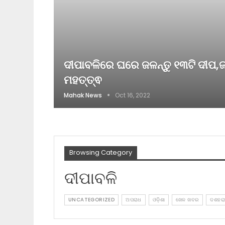
ଦୀପାବଳିରେ ଘରେ ଜଳନ୍ତୁ ୧୩ଟି ଦୀପ,ଜ
ମହତ୍ତ୍ଵ
Mahak News
Oct 16, 2022
Browsing Category
ଦୀପାବଳି
UNCATEGORIZED
ଅପରାଧ
ଓଡ଼ିଶା
ଖେଳ ଖବର
ଦଶହର