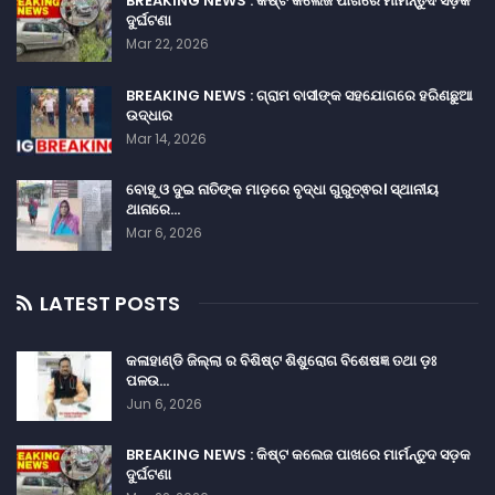
BREAKING NEWS : କିଷ୍ଟ କଲେଜ ପାଖରେ ମାର୍ମନ୍ତୁଦ ସଡ଼କ
ଦୁର୍ଘଟଣା
Mar 22, 2026
BREAKING NEWS : ଗ୍ରାମ ବାସୀଙ୍କ ସହଯୋଗରେ ହରିଣଛୁଆ
ଉଦ୍ଧାର
Mar 14, 2026
ବୋହୂ ଓ ଦୁଇ ନାତିଙ୍କ ମାଡ଼ରେ ବୃଦ୍ଧା ଗୁରୁତ୍ଵର। ସ୍ଥାନୀୟ
ଥାନାରେ…
Mar 6, 2026
LATEST POSTS
କଳାହାଣ୍ଡି ଜିଲ୍ଲା ର ବିଶିଷ୍ଟ ଶିଶୁରୋଗ ବିଶେଷଜ୍ଞ ତଥା ଡ଼ଃ
ପଳଉ…
Jun 6, 2026
BREAKING NEWS : କିଷ୍ଟ କଲେଜ ପାଖରେ ମାର୍ମନ୍ତୁଦ ସଡ଼କ
ଦୁର୍ଘଟଣା