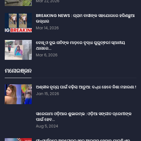
Mar 22, 2026
BREAKING NEWS : ଗ୍ରାମ ବାସୀଙ୍କ ସହଯୋଗରେ ହରିଣଛୁଆ
ଉଦ୍ଧାର
Mar 14, 2026
ବୋହୂ ଓ ଦୁଇ ନାତିଙ୍କ ମାଡ଼ରେ ବୃଦ୍ଧା ଗୁରୁତ୍ଵର। ସ୍ଥାନୀୟ
ଥାନାରେ…
Mar 6, 2026
ମନୋରଞ୍ଜନ
ଅଶ୍ଳୀଳ ନୃତ୍ୟ ପାଇଁ ବଢ଼ିଲା ଆଡୁଆ: ବନ୍ଧା ହେବେ ନିଶା ମହାରଣା !
Jan 15, 2026
ସାରେଗାମା ଓଡ଼ିଆର ଶୁଭାରମ୍ଭ : ଓଡ଼ିଆ ସଙ୍ଗୀତ ପ୍ରେମୀଙ୍କ
ପାଇଁ ହେବ…
Aug 5, 2024
ଜୀ-ସାର୍ଥକରେ ଅକ୍ଟୋବର ୨୧ରୁ ଆରମ୍ଭ ହେବାକୁ ଯାଉଛି ଏକ