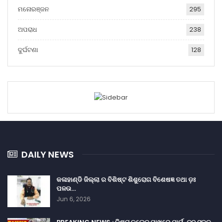
ମନୋରଞ୍ଜନ
295
ଅପରାଧ
238
ଦୁର୍ଘଟଣା
128
DAILY NEWS
କଳାହାଣ୍ଡି ଜିଲ୍ଲା ର ବିଶିଷ୍ଟ ଶିଶୁରୋଗ ବିଶେଷଜ୍ଞ ତଥା ଡ଼ଃ
ପଳଉ…
Jun 6, 2026