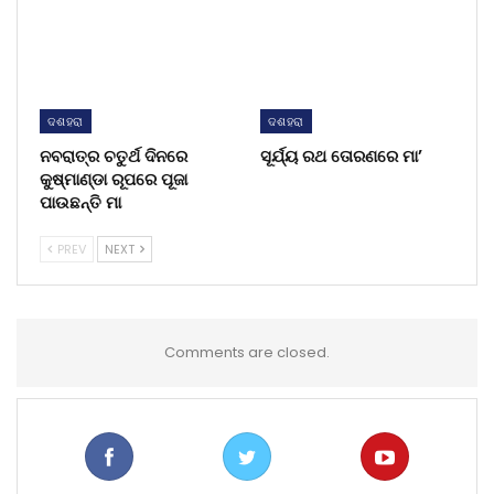
ଦଶହରା
ଦଶହରା
ନବରାତ୍ର ଚତୁର୍ଥ ଦିନରେ
ସୂର୍ଯ୍ୟ ରଥ ତୋରଣରେ ମା’
କୁଷ୍ମାଣ୍ଡା ରୂପରେ ପୂଜା
ପାଉଛନ୍ତି ମା
PREV
NEXT
Comments are closed.