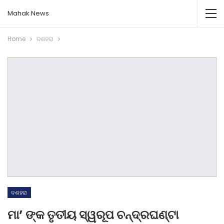
Mahak News
Home
ଦଶହରା
ଦଶହରା
ମା’ ଙ୍କ ତୃତୀୟ ସ୍ୱରୂପ ଚନ୍ଦ୍ରଘଣ୍ଟା