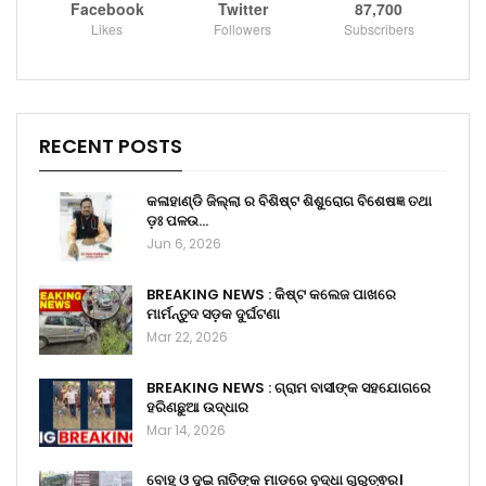
Facebook
Twitter
87,700
Likes
Followers
Subscribers
RECENT POSTS
କଳାହାଣ୍ଡି ଜିଲ୍ଲା ର ବିଶିଷ୍ଟ ଶିଶୁରୋଗ ବିଶେଷଜ୍ଞ ତଥା
ଡ଼ଃ ପଳଉ…
Jun 6, 2026
BREAKING NEWS : କିଷ୍ଟ କଲେଜ ପାଖରେ
ମାର୍ମନ୍ତୁଦ ସଡ଼କ ଦୁର୍ଘଟଣା
Mar 22, 2026
BREAKING NEWS : ଗ୍ରାମ ବାସୀଙ୍କ ସହଯୋଗରେ
ହରିଣଛୁଆ ଉଦ୍ଧାର
Mar 14, 2026
ବୋହୂ ଓ ଦୁଇ ନାତିଙ୍କ ମାଡ଼ରେ ବୃଦ୍ଧା ଗୁରୁତ୍ଵର।