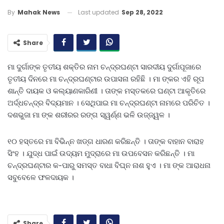
Last updated
Sep 28, 2022
By
Mahak News
Share
ମା ଦୁର୍ଗାଙ୍କ ତୃତୀୟ ଶକ୍ତିର ନାମ ଚନ୍ଦ୍ରଘଣ୍ଟା ସାରଦୀୟ ଦୁର୍ଗାପୂଜାରେ
ତୃତୀୟ ଦିନରେ ମା ଚନ୍ଦ୍ରଘଣ୍ଟାର ଉପାସନା ରହିଛି । ମା ଙ୍କର ଏହି ରୂପ
ଶାନ୍ତି ଦାୟକ ଓ କଲ୍ୟାଣକାରିଣୀ । ତାଙ୍କ ମସ୍ତକରେ ଘଣ୍ଟା ଆକୃତିରେ
ଅର୍ଦ୍ଧଚନ୍ଦ୍ର ବିଦ୍ୟମାନ । ସେଥିପାଇ ମା ଚନ୍ଦ୍ରଘଣ୍ଟା ନାମରେ ପରିଚିତ ।
ଦଶଭୁଜା ମା ଙ୍କ ଶରୀରର ରଙ୍ଗ ସ୍ୱର୍ଣ୍ଣ ଭଳି ଉଜ୍ଜ୍ୱଳ ।
୧୦ ହସ୍ତରେ ମା ବିଭିନ୍ନ ଖଡ୍ଗ ଧାରଣ କରିଛନ୍ତି । ତାଙ୍କ ବାହାନ ବାରାହ
ସିଂହ । ଯୁଦ୍ଧ ପାଇଁ ଉଦ୍ୟମ ମୁଦ୍ରାରେ ମା ଉପବେସନ କରିଛନ୍ତି । ମା
ଚନ୍ଦ୍ରଘଣ୍ଟାର କ-ପାରୁ ସମସ୍ତ ବାଧା ବିଘ୍ନ ନାଶ ହୁଏ । ମା ଙ୍କ ଆରାଧନା
ସବୁବେଳେ ଫଳଦାୟକ ।
Share