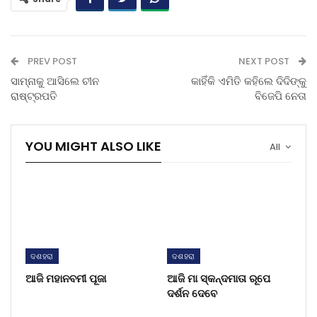
PREV POST
NEXT POST
ସାମ୍ନାକୁ ଆସିଲେ ଚୀନ
କାହିଁକି ଏମିତି କହିଲେ ଦିଦିଙ୍କୁ
ରାଷ୍ଟ୍ରପତି
ବିଜେପି ନେତା
YOU MIGHT ALSO LIKE
All
ଦଶହରା
ଦଶହରା
ଆଜି ମହାନବମୀ ପୂଜା
ଆଜି ମା ସ୍କନ୍ଦମାତା ରୂପେ
ଦର୍ଶନ ଦେବେ