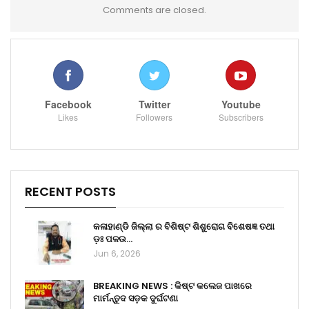
Comments are closed.
Facebook
Twitter
Youtube
Likes
Followers
Subscribers
RECENT POSTS
କଳାହାଣ୍ଡି ଜିଲ୍ଲା ର ବିଶିଷ୍ଟ ଶିଶୁରୋଗ ବିଶେଷଜ୍ଞ ତଥା
ଡ଼ଃ ପଳଉ…
Jun 6, 2026
BREAKING NEWS : କିଷ୍ଟ କଲେଜ ପାଖରେ
ମାର୍ମନ୍ତୁଦ ସଡ଼କ ଦୁର୍ଘଟଣା