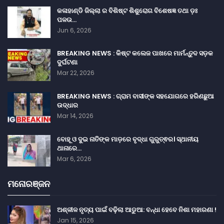
କଳାହାଣ୍ଡି ଜିଲ୍ଲା ର ବିଶିଷ୍ଟ ଶିଶୁରୋଗ ବିଶେଷଜ୍ଞ ତଥା ଡ଼ଃ
ପଳଉ…
Jun 6, 2026
BREAKING NEWS : କିଷ୍ଟ କଲେଜ ପାଖରେ ମାର୍ମନ୍ତୁଦ ସଡ଼କ
ଦୁର୍ଘଟଣା
Mar 22, 2026
BREAKING NEWS : ଗ୍ରାମ ବାସୀଙ୍କ ସହଯୋଗରେ ହରିଣଛୁଆ
ଉଦ୍ଧାର
Mar 14, 2026
ବୋହୂ ଓ ଦୁଇ ନାତିଙ୍କ ମାଡ଼ରେ ବୃଦ୍ଧା ଗୁରୁତ୍ଵର। ସ୍ଥାନୀୟ
ଥାନାରେ…
Mar 6, 2026
ମନୋରଞ୍ଜନ
ଅଶ୍ଳୀଳ ନୃତ୍ୟ ପାଇଁ ବଢ଼ିଲା ଆଡୁଆ: ବନ୍ଧା ହେବେ ନିଶା ମହାରଣା !
Jan 15, 2026