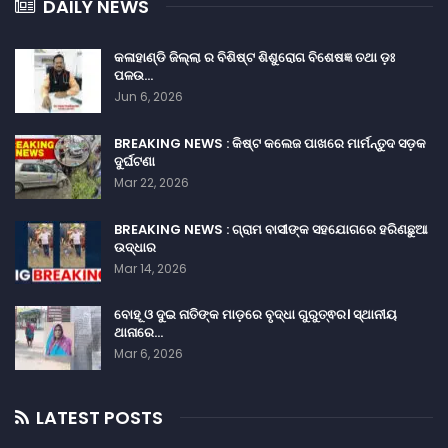
DAILY NEWS
କଳାହାଣ୍ଡି ଜିଲ୍ଲା ର ବିଶିଷ୍ଟ ଶିଶୁରୋଗ ବିଶେଷଜ୍ଞ ତଥା ଡ଼ଃ
ପଳଉ…
Jun 6, 2026
BREAKING NEWS : କିଷ୍ଟ କଲେଜ ପାଖରେ ମାର୍ମନ୍ତୁଦ ସଡ଼କ
ଦୁର୍ଘଟଣା
Mar 22, 2026
BREAKING NEWS : ଗ୍ରାମ ବାସୀଙ୍କ ସହଯୋଗରେ ହରିଣଛୁଆ
ଉଦ୍ଧାର
Mar 14, 2026
ବୋହୂ ଓ ଦୁଇ ନାତିଙ୍କ ମାଡ଼ରେ ବୃଦ୍ଧା ଗୁରୁତ୍ଵର। ସ୍ଥାନୀୟ
ଥାନାରେ…
Mar 6, 2026
LATEST POSTS