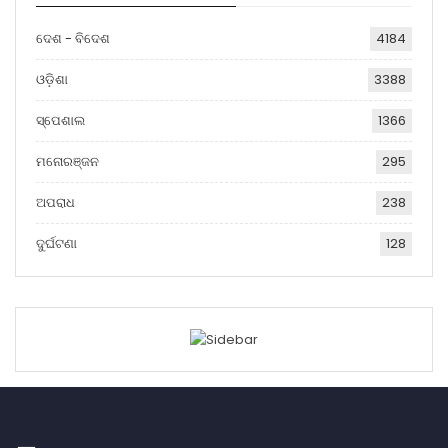
ଦେଶ - ବିଦେଶ
4184
ଓଡ଼ିଶା
3388
ସ୍ପେଶାଲ
1366
ମନୋରଞ୍ଜନ
295
ଅପରାଧ
238
ଦୁର୍ଘଟଣା
128