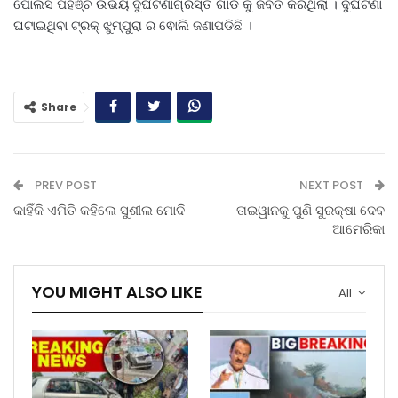
ପୋଲିସ ପହଞ୍ଚି ଉଭୟ ଦୁର୍ଘଟଣାଗ୍ରସ୍ତ ଗାଡି କୁ ଜବତ କରିଥିଲା । ଦୁର୍ଘଟଣା
ଘଟାଇଥିବା ଟ୍ରକ୍ ଝୁମ୍ପୁରା ର ଵୋଲି ଜଣାପଡିଛି ।
Share
PREV POST
NEXT POST
କାହିଁକି ଏମିତି କହିଲେ ସୁଶୀଲ ମୋଦି
ତାଇୱାନକୁ ପୁଣି ସୁରକ୍ଷା ଦେବ
ଆମେରିକା
YOU MIGHT ALSO LIKE
All