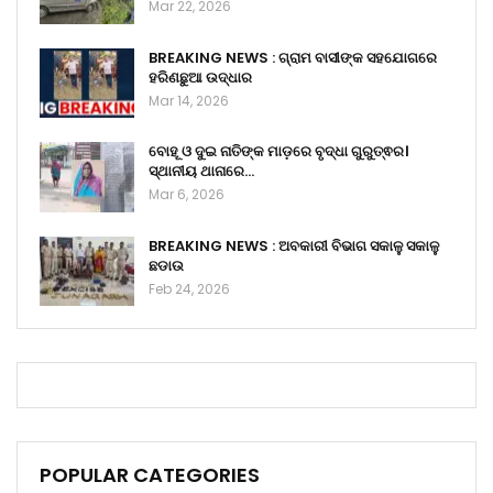
Mar 22, 2026
BREAKING NEWS : ଗ୍ରାମ ବାସୀଙ୍କ ସହଯୋଗରେ
ହରିଣଛୁଆ ଉଦ୍ଧାର
Mar 14, 2026
ବୋହୂ ଓ ଦୁଇ ନାତିଙ୍କ ମାଡ଼ରେ ବୃଦ୍ଧା ଗୁରୁତ୍ଵର।
ସ୍ଥାନୀୟ ଥାନାରେ…
Mar 6, 2026
BREAKING NEWS : ଅବକାରୀ ବିଭାଗ ସକାଳୁ ସକାଳୁ
ଛଡାଉ
Feb 24, 2026
POPULAR CATEGORIES