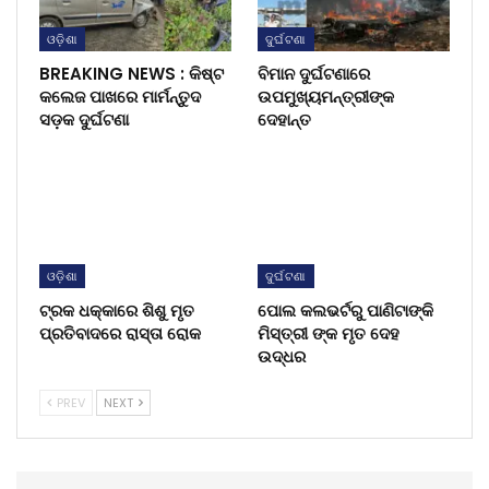
ଓଡ଼ିଶା
ଦୁର୍ଘଟଣା
BREAKING NEWS : କିଷ୍ଟ
ବିମାନ ଦୁର୍ଘଟଣାରେ
କଲେଜ ପାଖରେ ମାର୍ମନ୍ତୁଦ
ଉପମୁଖ୍ୟମନ୍ତ୍ରୀଙ୍କ
ସଡ଼କ ଦୁର୍ଘଟଣା
ଦେହାନ୍ତ
ଓଡ଼ିଶା
ଦୁର୍ଘଟଣା
ଟ୍ରକ ଧକ୍କାରେ ଶିଶୁ ମୃତ
ପୋଲ କଲଭର୍ଟରୁ ପାଣିଟାଙ୍କି
ପ୍ରତିବାଦରେ ରାସ୍ତା ରୋକ
ମିସ୍ତ୍ରୀ ଙ୍କ ମୃତ ଦେହ
ଉଦ୍ଧର
PREV
NEXT