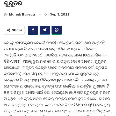
ଗୁରୁତର
On
Sep 3, 2022
By
Mahak Bureau
Share
କେନ୍ଦୁଝର(ସଂଗ୍ରାମ କେଶରୀ ମିଶ୍ର) : କେନ୍ଦୁଝର ସଦର ଥାନା ଅନ୍ତର୍ଗତ
ପଳାଶପଙ୍ଗା ନିକଟସ୍ଥ ସାରସକେଲା ଓଡିଶା ସ୍ପଞ୍ଜ ଛକ ନିକଟରେ
ଏକ(ଓଡି-୦୯-ଆର୍-୨୪୯୯) ୧୪ଚକିଆ ଟ୍ରକ ଧକ୍ଜାରେ (ଓଆର-ଜିର-୨-
ବିପି-୪୫୮୮) ବାଇକ୍ ଚୁର୍ ମାର ହୋଇ ଯାଇଥିବା ବେଳେ ଆରୋହୀ ଗୁରୁତର
ହୋଇଛନ୍ତି ।ଗୁରୁତର ଜଣଙ୍କ ହେଲେ ଖପରାଖାଇ ଗ୍ରାମର ଦୁର୍ଗ‍ା ପ୍ରସାଦ
ବାରିକ(୩୦) ।ସ୍ଥାନୀୟ ଲୋକେ ଆମ୍ବୁଲାନ୍ସ ଯୋଗେ ଗୁରୁତର ଙ୍କୁ
କେନ୍ଦୁଝର ଜିଲ୍ଲା ମୁଖ୍ୟ ଚିକିତ୍ସାଳୟକୁ ପଠାଇଛନ୍ତି ।ଘଟଣାରୁ ପ୍ରକାଶ
ଯେ ‘ସଂଞ୍ଜୟ ସାରସକେଲା ବ୍ୟାଙ୍କ ଅଫ ଇଣ୍ତିଆ କ୍ୟାଣ୍ଟିନ ରୁ ଖାଇସାରି
ଛକ ଅଭିମୁଖେ ଆସିବା ପାଇଁ ଠିଆ ହୋଇଥିଲେ।କାଳିମାଟି ପଟୁ ଦ୍ରୁତ ଗତିରେ
ଆସୁଥିବା ଏହି ଟ୍ରକ ଧକ୍କା ଦେବାରୁ ତାଙ୍କର ଗୋଡ ଦୁଇଟି ବିଶେଷ ଭାବରେ
ଆଘାତ ପ୍ରାପ୍ତ ହୋଇଥିବା ବେଳେ ବାଇକ ଟି ଗାଡି ଭିତରେ ଚାପି ହୋଇ ଚୁର୍
ମାର୍ ହୋଇଯାଇଥିଲା।ଖଵର ପାଇ ଘଟଣା ସ୍ଥଳରେ ପଳାଶପଙ୍ଗା ବିଟ୍ ହାଉସ୍