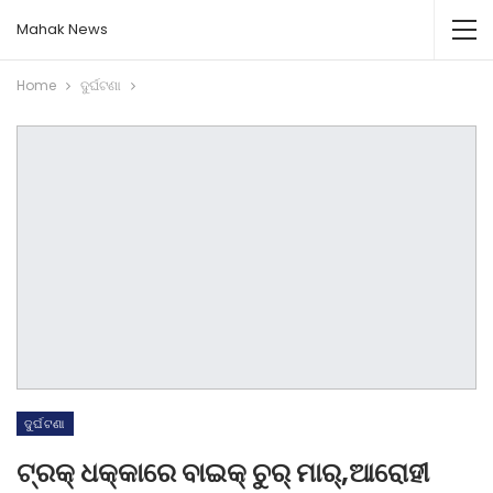
Mahak News
Home
ଦୁର୍ଘଟଣା
ଦୁର୍ଘଟଣା
ଟ୍ରକ୍ ଧକ୍କାରେ ବାଇକ୍ ଚୁର୍ ମାର୍,ଆରୋହୀ