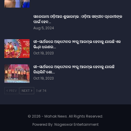
ସାରେଗାମା ଓଡ଼ିଆର ଶୁଭାରମ୍ଭ : ଓଡ଼ିଆ ସଙ୍ଗୀତ ପ୍ରେମୀଙ୍କ
ପାଇଁ ହେବ…
Aug 5, 2024
ଜୀ-ସାର୍ଥକରେ ଅକ୍ଟୋବର ୨୧ରୁ ଆରମ୍ଭ ହେବାକୁ ଯାଉଛି ଏକ
ଭିନ୍ନ ଧରଣର…
Oct 19, 2023
ଜୀ-ସାର୍ଥକରେ ଅକ୍ଟୋବର ୨୧ରୁ ଆରମ୍ଭ ହେବାକୁ ଯାଉଛି
ରିୟଲିଟି ଶୋ…
Oct 19, 2023
PREV
NEXT
1 of 74
© 2026 - Mahak News. All Rights Reserved.
Powered By:
Nageswar Entertainment