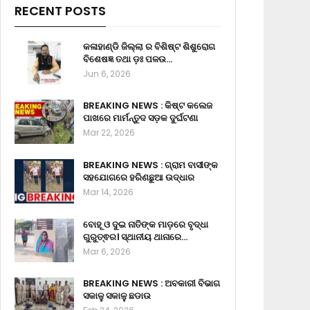
RECENT POSTS
କଳାହାଣ୍ଡି ଜିଲ୍ଲା ର ବିଶିଷ୍ଟ ଶିଶୁରୋଗ
ବିଶେଷଜ୍ଞ ତଥା ଡ଼ଃ ପଳଉ…
Jun 6, 2026
BREAKING NEWS : କିଷ୍ଟ କଲେଜ
ପାଖରେ ମାର୍ମନ୍ତୁଦ ସଡ଼କ ଦୁର୍ଘଟଣା
Mar 22, 2026
BREAKING NEWS : ଗ୍ରାମ ବାସୀଙ୍କ
ସହଯୋଗରେ ହରିଣଛୁଆ ଉଦ୍ଧାର
Mar 14, 2026
ବୋହୂ ଓ ଦୁଇ ନାତିଙ୍କ ମାଡ଼ରେ ବୃଦ୍ଧା
ଗୁରୁତ୍ଵର। ସ୍ଥାନୀୟ ଥାନାରେ…
Mar 6, 2026
BREAKING NEWS : ଅବକାରୀ ବିଭାଗ
ସକାଳୁ ସକାଳୁ ଛଡାଉ