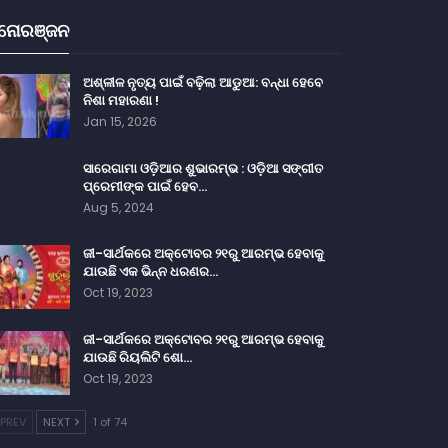
ନୋରଞ୍ଜନ
ଅଶ୍ଳୀଳ ନୃତ୍ୟ ପାଇଁ ବଢ଼ିଲା ଆଡୁଆ: ବନ୍ଧା ହେବେ
ନିଶା ମହାରଣା !
Jan 15, 2026
ସାରେଗାମା ଓଡ଼ିଆର ଶୁଭାରମ୍ଭ : ଓଡ଼ିଆ ସଙ୍ଗୀତ
ପ୍ରେମୀଙ୍କ ପାଇଁ ହେବ…
Aug 5, 2024
ଜୀ-ସାର୍ଥକରେ ଅକ୍ଟୋବର ୨୧ରୁ ଆରମ୍ଭ ହେବାକୁ
ଯାଉଛି ଏକ ଭିନ୍ନ ଧରଣର…
Oct 19, 2023
ଜୀ-ସାର୍ଥକରେ ଅକ୍ଟୋବର ୨୧ରୁ ଆରମ୍ଭ ହେବାକୁ
ଯାଉଛି ରିୟଲିଟି ଶୋ…
Oct 19, 2023
PREV
NEXT
1 of 74