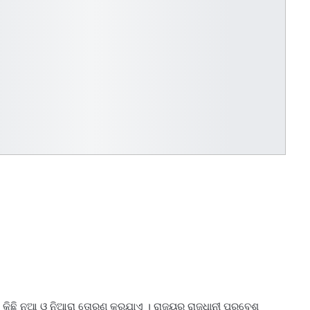
ି ନା କିଛି ନୂଆ ଓ ନିଆରା ତୋରଣ କରଯାଏ । ରାଜ୍ୟର ରାଜଧାନୀ ପ୍ରବେଶ