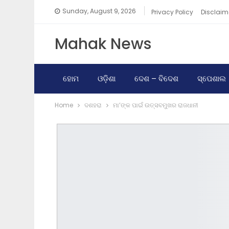
Sunday, August 9, 2026
Privacy Policy
Disclaim
Mahak News
ହୋମ
ଓଡ଼ିଶା
ଦେଶ – ବିଦେଶ
ସ୍ପେଶାଲ
Home
ଦଶହରା
ମା’ଙ୍କ ପାଇଁ ଉତ୍ସବମୁଖର ରାଜଧାନୀ