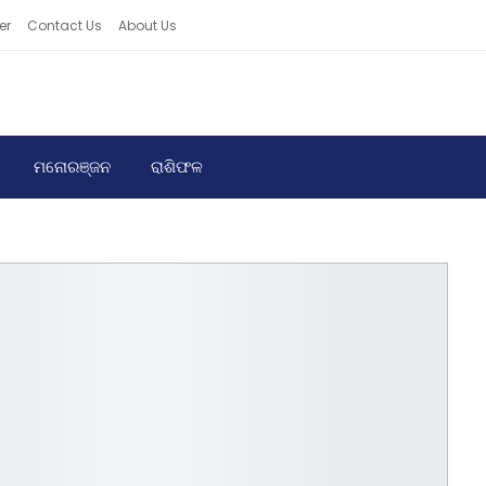
er
Contact Us
About Us
ମନୋରଞ୍ଜନ
ରାଶିଫଳ