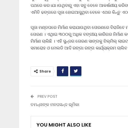
ପଥରେ କର।ଯା।ଉଥିବାରୁ ଏହା ସବୁ ବେଳେ ଆକର୍ଷଣୀୟ କରିବାକୁ
ଏମିତି ଢଙ୍ଗରେ ପୂଜା ହୋଇଆସୁଥିବା ବେଳେ ଏଥର କିନ୍ତୁ ଏଠା
ପୂଜା ମଣ୍ଡପରେ ମିର୍ମାଣ କରାଯାଉଥିବା ତୋରଣରେ ବିରାଜିବେ 
ତୋରଣ । ଏଥିାଇ ୩୦୦ରୁ ଅଧିକ ବଙ୍ଗୀୟ କାରିଗର ନିର୍ମାଣ କରିବ
ମିର୍ମାଣ ଚାଲିଛି । ଏହି ସୁନ୍ଦର ତୋରଣ ସାଙ୍ଗକୁ ଝିଲ୍‌ମିଲ୍‌ ଲ
ସମାରୋହ ଓ ମେଲଡି ଆଦି ରଙ୍ଗା ରଙ୍ଗ କାର୍ଯ୍ୟକ୍ରମ ଚାଲିବ
Share
PREV POST
ତମନ୍ନାଙ୍କ ମନପସନ୍ଦ ଭୂମିକା
YOU MIGHT ALSO LIKE