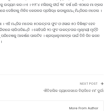
 ଉଦ୍ୟମ କର।।ଏ । ୧୯୮୪ ମସିହାରୁ ଦୀର୍ଘ ୩୮ ବର୍ଷ ଧରି ଏଠାରେ ମା ଙ୍କର
ରେ ଦେଖିବାକୁ ମିଳିବ କେରଳର ପ୍ରସିଦ୍ଧ ଭଡାକୁନାଥନ୍‌ ମିନ୍ଦିରର ମଡେଲ ।
ମା । ଏହି ମନ୍ଦିର ମଡେଲ ୫୦ଉଚ୍ଚତା ଫୁଟ ଓ ଓସାର ୫୦ ବିଶିଷ୍ଟ ହେବ
ାରେ ଲାଗିପଡିଛନ୍ତି । ସେହିପରି ୨୦ ଫୁଟ ଉକଚ୍ଚତାର ମୃଣ୍ମୟୀ ମୃର୍ତ୍ତି
ାଇଟ୍‌ ପରିବେଷକୁ ଆକର୍ଷଣ ପାଲଟିବ । ଶ୍ରଦ୍ଧାଳୁମାନଙ୍କ ପାଇଁ ତିନି ଦିନ ଭଜନ
 ।
NEXT POST
ଐତିହାସିକ ପ୍ୟାଲେସରେ ବିରାଜିବେ ମା’ ଦୁର୍ଗା
More From Author