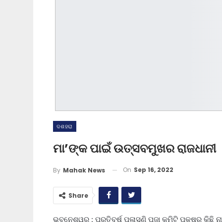
ଦଶହରା
ମା’ଙ୍କ ପାଇଁ ଉତ୍ସବମୁଖର ରାଜଧାନୀ
On
Sep 16, 2022
By
Mahak News
Share
ଭୁବନେଶ୍ୱର : ପ୍ରତିବର୍ଷ ପଳାସୁଣି ପୂଜା କମିଟି ପକ୍ଷରୁ କିଛ