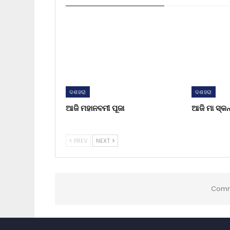
ଦଶହରା
ଦଶହରା
ଆଜି ମହାନବମୀ ପୂଜା
ଆଜି ମା ସ୍କନ
PREV
NEXT
Comm