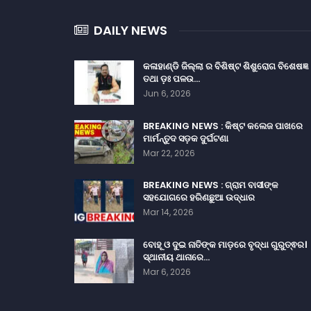
DAILY NEWS
କଳାହାଣ୍ଡି ଜିଲ୍ଲା ର ବିଶିଷ୍ଟ ଶିଶୁରୋଗ ବିଶେଷଜ୍ଞ
ତଥା ଡ଼ଃ ପଳଉ…
Jun 6, 2026
BREAKING NEWS : କିଷ୍ଟ କଲେଜ ପାଖରେ
ମାର୍ମନ୍ତୁଦ ସଡ଼କ ଦୁର୍ଘଟଣା
Mar 22, 2026
BREAKING NEWS : ଗ୍ରାମ ବାସୀଙ୍କ
ସହଯୋଗରେ ହରିଣଛୁଆ ଉଦ୍ଧାର
Mar 14, 2026
ବୋହୂ ଓ ଦୁଇ ନାତିଙ୍କ ମାଡ଼ରେ ବୃଦ୍ଧା ଗୁରୁତ୍ଵର।
ସ୍ଥାନୀୟ ଥାନାରେ…
Mar 6, 2026