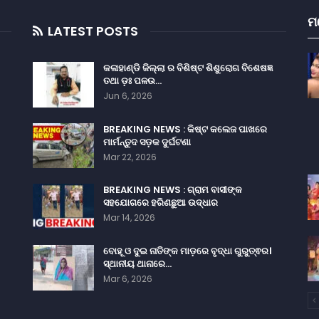
ମ
LATEST POSTS
କଳାହାଣ୍ଡି ଜିଲ୍ଲା ର ବିଶିଷ୍ଟ ଶିଶୁରୋଗ ବିଶେଷଜ୍ଞ
ତଥା ଡ଼ଃ ପଳଉ…
Jun 6, 2026
BREAKING NEWS : କିଷ୍ଟ କଲେଜ ପାଖରେ
ମାର୍ମନ୍ତୁଦ ସଡ଼କ ଦୁର୍ଘଟଣା
Mar 22, 2026
BREAKING NEWS : ଗ୍ରାମ ବାସୀଙ୍କ
ସହଯୋଗରେ ହରିଣଛୁଆ ଉଦ୍ଧାର
Mar 14, 2026
ବୋହୂ ଓ ଦୁଇ ନାତିଙ୍କ ମାଡ଼ରେ ବୃଦ୍ଧା ଗୁରୁତ୍ଵର।
ସ୍ଥାନୀୟ ଥାନାରେ…
Mar 6, 2026