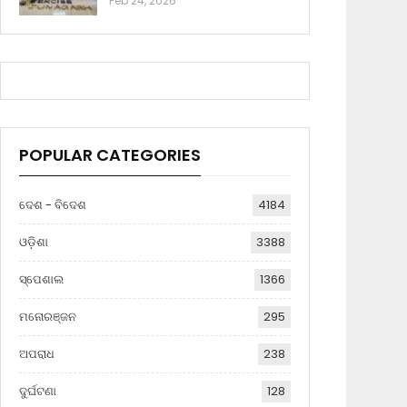
Feb 24, 2026
POPULAR CATEGORIES
ଦେଶ - ବିଦେଶ
4184
ଓଡ଼ିଶା
3388
ସ୍ପେଶାଲ
1366
ମନୋରଞ୍ଜନ
295
ଅପରାଧ
238
ଦୁର୍ଘଟଣା
128