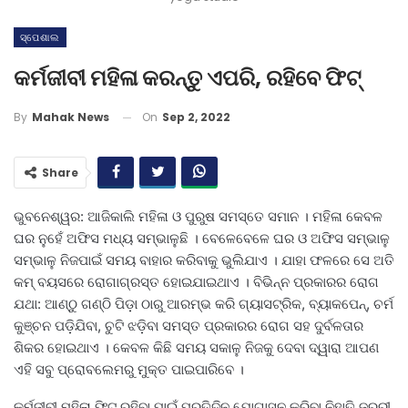
ସ୍ପେଶାଲ
କର୍ମଜୀବୀ ମହିଳା କରନ୍ତୁ ଏପରି, ରହିବେ ଫିଟ୍‌
On
Sep 2, 2022
By
Mahak News
Share
ଭୁବନେଶ୍ୱର: ଆଜିକାଲି ମହିଳା ଓ ପୁରୁଷ ସମସ୍ତେ ସମାନ । ମହିଳା କେବଳ
ଘର ନୁହେଁ ଅଫିସ ମଧ୍ୟ ସମ୍ଭାଳୁଛି । ବେଳେବେଳେ ଘର ଓ ଅଫିସ ସମ୍ଭାଳୁ
ସମ୍ଭାଳୁ ନିଜପାଇଁ ସମୟ ବାହାର କରିବାକୁ ଭୁଲିଯାଏ । ଯାହା ଫଳରେ ସେ ଅତି
କମ୍‌ ବୟସରେ ରୋଗାଗ୍ରସ୍ତ ହୋଇଯାଇଥାଏ । ବିଭିନ୍ନ ପ୍ରକାରର ରୋଗ
ଯଥା: ଆଣ୍ଠୁ ଗଣ୍ଠି ପିଡ଼ା ଠାରୁ ଆରମ୍ଭ କରି ଗ୍ୟାସଟ୍ରିକ, ବ୍ୟାକପେନ୍‌, ଚର୍ମ
କୁଞ୍ଚନ ପଡ଼ିଯିବା, ଚୁଟି ଝଡ଼ିବା ସମସ୍ତ ପ୍ରକାରର ରୋଗ ସହ ଦୁର୍ବଳତାର
ଶିକର ହୋଇଥାଏ । କେବଳ କିଛି ସମୟ ସକାଳୁ ନିଜକୁ ଦେବା ଦ୍ୱାରା ଆପଣ
ଏହି ସବୁ ପ୍ରୋବଲେମରୁ ମୁକ୍ତ ପାଇପାରିବେ ।
କର୍ମଜୀବୀ ମହିଳା ଫିଟ୍‌ ରହିବା ପାଇଁ ପ୍ରତିଦିନ ଯୋଗାସନ କରିବା ନିହାତି ଜରୁରୀ