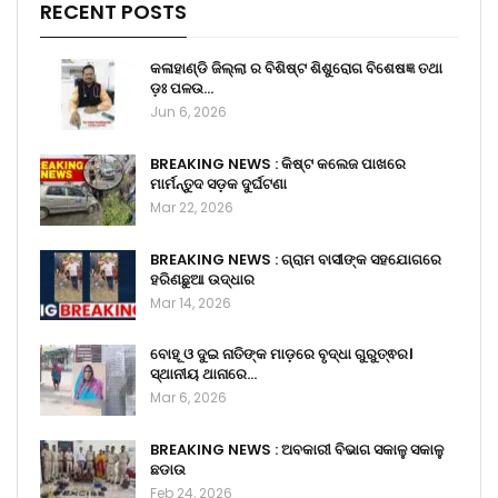
RECENT POSTS
କଳାହାଣ୍ଡି ଜିଲ୍ଲା ର ବିଶିଷ୍ଟ ଶିଶୁରୋଗ ବିଶେଷଜ୍ଞ ତଥା
ଡ଼ଃ ପଳଉ…
Jun 6, 2026
BREAKING NEWS : କିଷ୍ଟ କଲେଜ ପାଖରେ
ମାର୍ମନ୍ତୁଦ ସଡ଼କ ଦୁର୍ଘଟଣା
Mar 22, 2026
BREAKING NEWS : ଗ୍ରାମ ବାସୀଙ୍କ ସହଯୋଗରେ
ହରିଣଛୁଆ ଉଦ୍ଧାର
Mar 14, 2026
ବୋହୂ ଓ ଦୁଇ ନାତିଙ୍କ ମାଡ଼ରେ ବୃଦ୍ଧା ଗୁରୁତ୍ଵର।
ସ୍ଥାନୀୟ ଥାନାରେ…
Mar 6, 2026
BREAKING NEWS : ଅବକାରୀ ବିଭାଗ ସକାଳୁ ସକାଳୁ
ଛଡାଉ
Feb 24, 2026