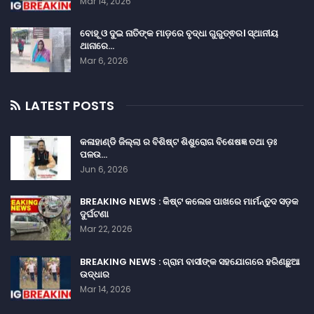
Mar 14, 2026
ବୋହୂ ଓ ଦୁଇ ନାତିଙ୍କ ମାଡ଼ରେ ବୃଦ୍ଧା ଗୁରୁତ୍ଵର। ସ୍ଥାନୀୟ
ଥାନାରେ…
Mar 6, 2026
LATEST POSTS
କଳାହାଣ୍ଡି ଜିଲ୍ଲା ର ବିଶିଷ୍ଟ ଶିଶୁରୋଗ ବିଶେଷଜ୍ଞ ତଥା ଡ଼ଃ
ପଳଉ…
Jun 6, 2026
BREAKING NEWS : କିଷ୍ଟ କଲେଜ ପାଖରେ ମାର୍ମନ୍ତୁଦ ସଡ଼କ
ଦୁର୍ଘଟଣା
Mar 22, 2026
BREAKING NEWS : ଗ୍ରାମ ବାସୀଙ୍କ ସହଯୋଗରେ ହରିଣଛୁଆ
ଉଦ୍ଧାର
Mar 14, 2026