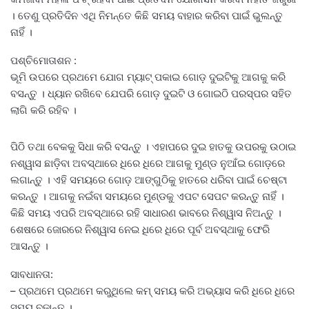
। ତେଣୁ ପ୍ରତିଦିନ ଏଥି ନିମନ୍ତେ କିଛି ସମୟ ବାହାର କରିବା ପାଇଁ ଭୁଲନ୍ତୁ
ନାହିଁ ।
ପଶ୍ଚିମୋତାଶନ :
ଭୂମି ଉପରେ ପ୍ରଥମେ ଯୋଗ ମ୍ୟାଟ୍‌ ପକାଇ ଗୋଡ଼ ଦୁଇଟିକୁ ଆଗକୁ କରି
ବସନ୍ତୁ । ଧ୍ୟାନ ରଖିବେ ଯେପରି ଗୋଡ଼ ଦୁଇଟି ଓ ଗୋଇଠି ପରସ୍ପର ସହିତ
ଲାଗି କରି ରହିବ ।
ପିଠି ତଥା ବେକକୁ ସିଧା କରି ବସନ୍ତୁ । ଏହାପରେ ଦୁଇ ହାତକୁ ଉପରକୁ ଉଠାଇ
ନଶ୍ୱାସ ଛାଡ଼ିବା ଅବସ୍ଥାରେ ଧିରେ ଧିରେ ଆଗକୁ ମୁଣ୍ଡ ନୁଆଁଇ ଗୋଡ଼ରେ
ଲଗାନ୍ତୁ । ଏହି ସମୟରେ ଗୋଡ଼ ଆଙ୍ଗୁଠିକୁ ହାତରେ ଧରିବା ପାଇଁ ଚେଷ୍ଟା
କରନ୍ତୁ । ଆଗକୁ ନଇଁବା ସମୟରେ ମୁଣ୍ଡକୁ ଏପଟ ସେପଟ କରନ୍ତୁ ନାହିଁ ।
କିଛି ସମୟ ଏପରି ଅବସ୍ଥାରେ ରହି ସାଧାରଣ ଭାବରେ ନିଶ୍ୱାସ ନିଅନ୍ତୁ ।
ଶେଷରେ ଜୋରରେ ନିଶ୍ୱାସ ନେଇ ଧିରେ ଧିରେ ପୂର୍ବ ଅବସ୍ଥାକୁ ଫେରି
ଆସନ୍ତୁ ।
ସାବଧାନତା:
– ପ୍ରଥମେ ପ୍ରଥମେ କରୁଥିଲେ କମ୍‌ ସମୟ କରି ଅଭ୍ୟାସ କରି ଧିରେ ଧିରେ
ସମୟ ବଢ଼ାନ୍ତୁ ।