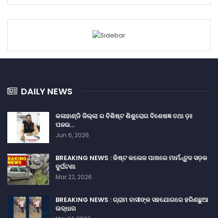
DAILY NEWS
କଳାହାଣ୍ଡି ଜିଲ୍ଲା ର ବିଶିଷ୍ଟ ଶିଶୁରୋଗ ବିଶେଷଜ୍ଞ ତଥା ଡ଼ଃ
ପଳଉ…
Jun 6, 2026
BREAKING NEWS : କିଷ୍ଟ କଲେଜ ପାଖରେ ମାର୍ମନ୍ତୁଦ ସଡ଼କ
ଦୁର୍ଘଟଣା
Mar 22, 2026
BREAKING NEWS : ଗ୍ରାମ ବାସୀଙ୍କ ସହଯୋଗରେ ହରିଣଛୁଆ
ଉଦ୍ଧାର