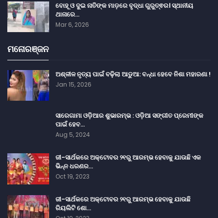
ବୋହୂ ଓ ଦୁଇ ନାତିଙ୍କ ମାଡ଼ରେ ବୃଦ୍ଧା ଗୁରୁତ୍ଵର। ସ୍ଥାନୀୟ
ଥାନାରେ…
Mar 6, 2026
ମନୋରଞ୍ଜନ
ଅଶ୍ଳୀଳ ନୃତ୍ୟ ପାଇଁ ବଢ଼ିଲା ଆଡୁଆ: ବନ୍ଧା ହେବେ ନିଶା ମହାରଣା !
Jan 15, 2026
ସାରେଗାମା ଓଡ଼ିଆର ଶୁଭାରମ୍ଭ : ଓଡ଼ିଆ ସଙ୍ଗୀତ ପ୍ରେମୀଙ୍କ
ପାଇଁ ହେବ…
Aug 5, 2024
ଜୀ-ସାର୍ଥକରେ ଅକ୍ଟୋବର ୨୧ରୁ ଆରମ୍ଭ ହେବାକୁ ଯାଉଛି ଏକ
ଭିନ୍ନ ଧରଣର…
Oct 19, 2023
ଜୀ-ସାର୍ଥକରେ ଅକ୍ଟୋବର ୨୧ରୁ ଆରମ୍ଭ ହେବାକୁ ଯାଉଛି
ରିୟଲିଟି ଶୋ…