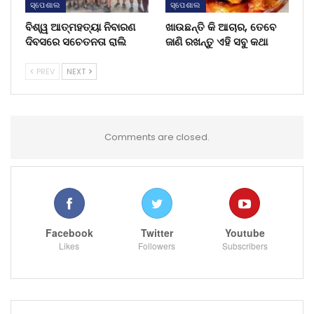
ସ୍ପେଶାଲ
ସ୍ପେଶାଲ
ବିଶ୍ୱ ଆତ୍ମହତ୍ୟା ନିବାରଣ
ଖାଉଛନ୍ତି କି ଆଚାର, ତେବେ
ଦିବସରେ ସଚେତନତା ରାଲି
ଜାଣି ରଖନ୍ତୁ ଏହି ସବୁ କଥା
PREV
NEXT
Comments are closed.
Facebook
Twitter
Youtube
Likes
Followers
Subscribers