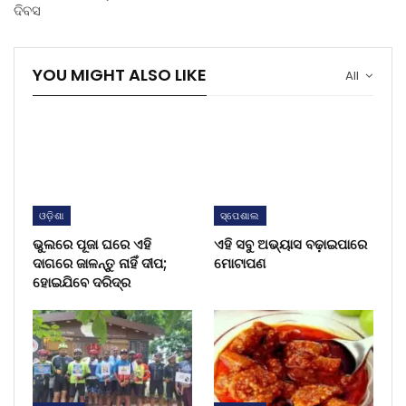
ଦିବସ
YOU MIGHT ALSO LIKE
All
ଓଡ଼ିଶା
ସ୍ପେଶାଲ
ଭୁଲରେ ପୂଜା ଘରେ ଏହି
ଏହି ସବୁ ଅଭ୍ୟାସ ବଢ଼ାଇପାରେ
ଦାଗରେ ଜାଳନ୍ତୁ ନାହିଁ ଦୀପ;
ମୋଟାପଣ
ହୋଇଯିବେ ଦରିଦ୍ର