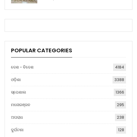
POPULAR CATEGORIES
ଦେଶ - ବିଦେଶ
4184
ଓଡ଼ିଶା
3388
ସ୍ପେଶାଲ
1366
ମନୋରଞ୍ଜନ
295
ଅପରାଧ
238
ଦୁର୍ଘଟଣା
128