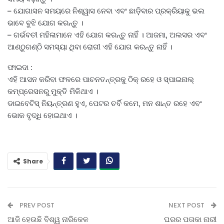
– ଯୋଗାସନ ସମୟରେ ନିଶ୍ୱାସ ନେବା ଏବଂ ଛାଡ଼ିବାର ପ୍ରକ୍ରିୟାକୁ ଭଲ
ଭାବେ ବୁଝି ଯୋଗ କରନ୍ତୁ ।
– ଗର୍ଭବତୀ ମହିଳାମାନେ ଏହି ଯୋଗ କରନ୍ତୁ ନାହିଁ । ଆଜମା, ଅଲସର ଏବଂ
ଆଣ୍ଠୁଗଣ୍ଠି ସମସ୍ୟା ଥିବା ରୋଗୀ ଏହି ଯୋଗ କରନ୍ତୁ ନାହିଁ ।
ଫାଇଦା :
ଏହି ଆସନ କରିବା ଫଳରେ ପାଚନତନ୍ତ୍ରକୁ ଠିକ୍‌ ରହେ ଓ ସ୍ପାଇନାଲ୍‌
କମ୍‌ପ୍ରେସନରୁ ମୁକ୍ତି ମିଳିଥାଏ ।
ଡାଇବେଟିସ୍‌ ନିୟନ୍ତ୍ରଣ ହୁଏ, ପେଟର ଚର୍ବି କମେ, ମନ ଶାନ୍ତ ରହେ ଏବଂ
ଭୋକ ବୃଦ୍ଧି ହୋଇଥାଏ ।
Share
PREV POST
NEXT POST
ଆଜି ହେଉଛି ବିଶ୍ୱ ନାରିକେଳ
ଘରର ପତାକା ନାରୀ