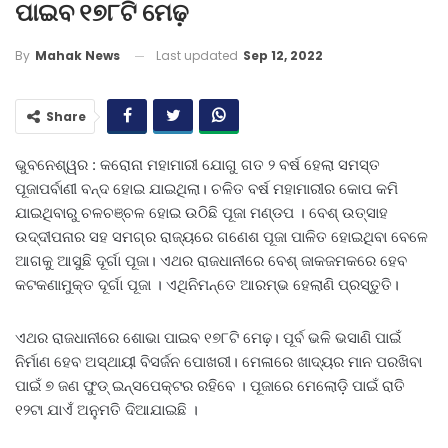
ପାଇବ ୧୭୮ଟି ମେଢ଼
Last updated
Sep 12, 2022
By
Mahak News
Share
ଭୁବନେଶ୍ୱର : କରୋନା ମହାମାରୀ ଯୋଗୁ ଗତ ୨ ବର୍ଷ ହେଲା ସମସ୍ତ
ପୂଜାପର୍ବାଣୀ ବନ୍ଦ ହୋଇ ଯାଇଥିଲା। ଚଳିତ ବର୍ଷ ମହାମାରୀର କୋପ କମି
ଯାଇଥିବାରୁ ଚଳଚଞ୍ଚଳ ହୋଇ ଉଠିଛି ପୂଜା ମଣ୍ଡପ । ବେଶ୍‌ ଉତ୍ସାହ
ଉଦ୍ଦୀପନାର ସହ ସମଗ୍ର ରାଜ୍ୟରେ ଗଣେଶ ପୂଜା ପାଳିତ ହୋଇଥିବା ବେଳେ
ଆଗକୁ ଆସୁଛି ଦୂର୍ଗା ପୂଜା। ଏଥର ରାଜଧାନୀରେ ବେଶ୍‌ ଜାକଜମକରେ ହେବ
କଟକଣାମୁକ୍ତ ଦୂର୍ଗା ପୂଜା । ଏଥିନିମନ୍ତେ ଆରମ୍ଭ ହେଲାଣି ପ୍ରସ୍ତୁତି।
ଏଥର ରାଜଧାନୀରେ ଶୋଭା ପାଇବ ୧୭୮ଟି ମେଢ଼। ପୂର୍ବ ଭଳି ଭସାଣି ପାଇଁ
ନିର୍ମାଣ ହେବ ଅସ୍ଥାୟୀ ବିସର୍ଜନ ପୋଖରୀ। ମେଳାରେ ଖାଦ୍ୟର ମାନ ପରଖିବା
ପାଇଁ ୭ ଜଣ ଫୁଡ୍ ଇନ୍ସପେକ୍ଟର ରହିବେ । ପୂଜାରେ ମେଲୋଡ଼ି ପାଇଁ ରାତି
୧୨ଟା ଯାଏଁ ଅନୁମତି ଦିଆଯାଇଛି ।