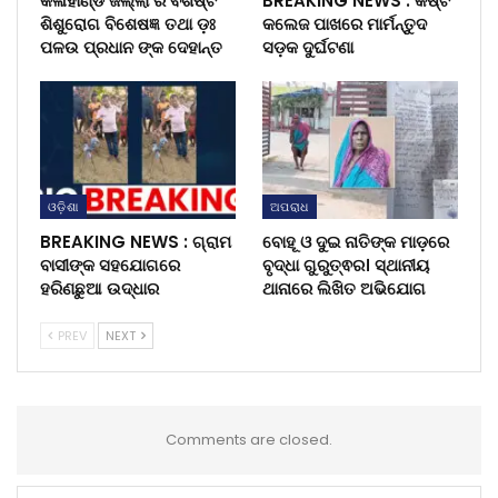
କଳାହାଣ୍ଡି ଜିଲ୍ଲା ର ବିଶିଷ୍ଟ
BREAKING NEWS : କିଷ୍ଟ
ଶିଶୁରୋଗ ବିଶେଷଜ୍ଞ ତଥା ଡ଼ଃ
କଲେଜ ପାଖରେ ମାର୍ମନ୍ତୁଦ
ପଳଉ ପ୍ରଧାନ ଙ୍କ ଦେହାନ୍ତ
ସଡ଼କ ଦୁର୍ଘଟଣା
ଓଡ଼ିଶା
ଅପରାଧ
BREAKING NEWS : ଗ୍ରାମ
ବୋହୂ ଓ ଦୁଇ ନାତିଙ୍କ ମାଡ଼ରେ
ବାସୀଙ୍କ ସହଯୋଗରେ
ବୃଦ୍ଧା ଗୁରୁତ୍ଵର। ସ୍ଥାନୀୟ
ହରିଣଛୁଆ ଉଦ୍ଧାର
ଥାନାରେ ଲିଖିତ ଅଭିଯୋଗ
PREV
NEXT
Comments are closed.