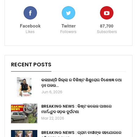
Facebook
Twitter
87,700
Likes
Followers
Subscribers
RECENT POSTS
କଳାହାଣ୍ଡି ଜିଲ୍ଲା ର ବିଶିଷ୍ଟ ଶିଶୁରୋଗ ବିଶେଷଜ୍ଞ ତଥା
ଡ଼ଃ ପଳଉ…
Jun 6, 2026
BREAKING NEWS : କିଷ୍ଟ କଲେଜ ପାଖରେ
ମାର୍ମନ୍ତୁଦ ସଡ଼କ ଦୁର୍ଘଟଣା
Mar 22, 2026
BREAKING NEWS : ଗ୍ରାମ ବାସୀଙ୍କ ସହଯୋଗରେ