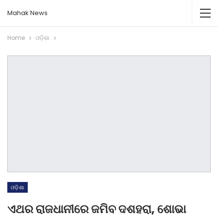
Mahak News
Home
ଓଡ଼ିଶା
ଓଡ଼ିଶା
ଏଥର ରାଜଧାନୀରେ ଜମିବ ଦଶହରା, ଶୋଭା