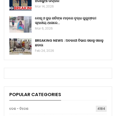
ହରିଣଛୁଆ ଉଦ୍ଧାର
Mar 14, 2026
ବୋହୂ ଓ ଦୁଇ ନାତିଙ୍କ ମାଡ଼ରେ ବୃଦ୍ଧା ଗୁରୁତ୍ଵର।
ସ୍ଥାନୀୟ ଥାନାରେ…
Mar 6, 2026
BREAKING NEWS : ଅବକାରୀ ବିଭାଗ ସକାଳୁ ସକାଳୁ
ଛଡାଉ
Feb 24, 2026
POPULAR CATEGORIES
ଦେଶ - ବିଦେଶ
4184