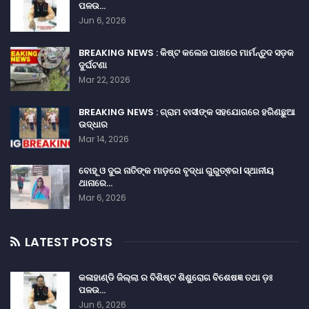
ପଳଉ…
Jun 6, 2026
BREAKING NEWS : କିଷ୍ଟ କଲେଜ ପାଖରେ ମାର୍ମନ୍ତୁଦ ସଡ଼କ
ଦୁର୍ଘଟଣା
Mar 22, 2026
BREAKING NEWS : ଗ୍ରାମ ବାସୀଙ୍କ ସହଯୋଗରେ ହରିଣଛୁଆ
ଉଦ୍ଧାର
Mar 14, 2026
ବୋହୂ ଓ ଦୁଇ ନାତିଙ୍କ ମାଡ଼ରେ ବୃଦ୍ଧା ଗୁରୁତ୍ଵର। ସ୍ଥାନୀୟ
ଥାନାରେ…
Mar 6, 2026
LATEST POSTS
କଳାହାଣ୍ଡି ଜିଲ୍ଲା ର ବିଶିଷ୍ଟ ଶିଶୁରୋଗ ବିଶେଷଜ୍ଞ ତଥା ଡ଼ଃ
ପଳଉ…
Jun 6, 2026