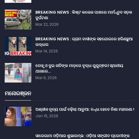
BREAKING NEWS : କିଷ୍ଟ କଲେଜ ପାଖରେ ମାର୍ମନ୍ତୁଦ ସଡ଼କ
ଦୁର୍ଘଟଣା
Mar 22, 2026
BREAKING NEWS : ଗ୍ରାମ ବାସୀଙ୍କ ସହଯୋଗରେ ହରିଣଛୁଆ
ଉଦ୍ଧାର
Mar 14, 2026
ବୋହୂ ଓ ଦୁଇ ନାତିଙ୍କ ମାଡ଼ରେ ବୃଦ୍ଧା ଗୁରୁତ୍ଵର। ସ୍ଥାନୀୟ
ଥାନାରେ…
Mar 6, 2026
ମନୋରଞ୍ଜନ
ଅଶ୍ଳୀଳ ନୃତ୍ୟ ପାଇଁ ବଢ଼ିଲା ଆଡୁଆ: ବନ୍ଧା ହେବେ ନିଶା ମହାରଣା !
Jan 15, 2026
ସାରେଗାମା ଓଡ଼ିଆର ଶୁଭାରମ୍ଭ : ଓଡ଼ିଆ ସଙ୍ଗୀତ ପ୍ରେମୀଙ୍କ