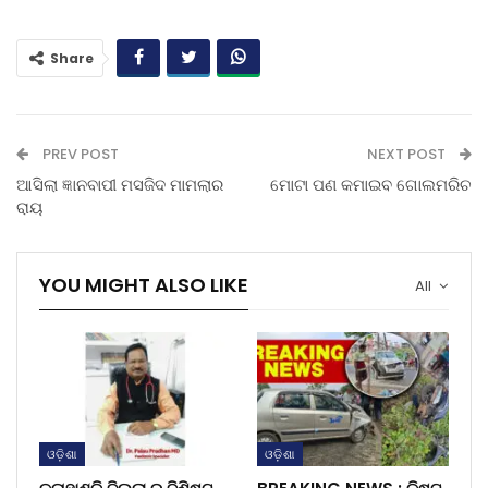
Share
PREV POST
NEXT POST
ଆସିଲା ଜ୍ଞାନବାପୀ ମସଜିଦ ମାମଲାର
ମୋଟା ପଣ କମାଇବ ଗୋଲମରିଚ
ରାୟ
YOU MIGHT ALSO LIKE
All
ଓଡ଼ିଶା
ଓଡ଼ିଶା