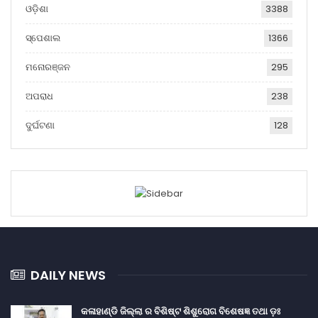
ଓଡ଼ିଶା
3388
ସ୍ପେଶାଲ
1366
ମନୋରଞ୍ଜନ
295
ଅପରାଧ
238
ଦୁର୍ଘଟଣା
128
DAILY NEWS
କଳାହାଣ୍ଡି ଜିଲ୍ଲା ର ବିଶିଷ୍ଟ ଶିଶୁରୋଗ ବିଶେଷଜ୍ଞ ତଥା ଡ଼ଃ