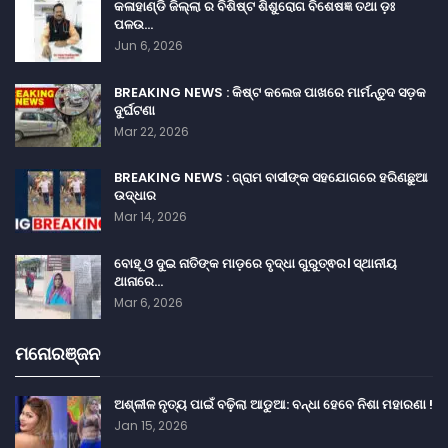
କଳାହାଣ୍ଡି ଜିଲ୍ଲା ର ବିଶିଷ୍ଟ ଶିଶୁରୋଗ ବିଶେଷଜ୍ଞ ତଥା ଡ଼ଃ
ପଳଉ…
Jun 6, 2026
BREAKING NEWS : କିଷ୍ଟ କଲେଜ ପାଖରେ ମାର୍ମନ୍ତୁଦ ସଡ଼କ
ଦୁର୍ଘଟଣା
Mar 22, 2026
BREAKING NEWS : ଗ୍ରାମ ବାସୀଙ୍କ ସହଯୋଗରେ ହରିଣଛୁଆ
ଉଦ୍ଧାର
Mar 14, 2026
ବୋହୂ ଓ ଦୁଇ ନାତିଙ୍କ ମାଡ଼ରେ ବୃଦ୍ଧା ଗୁରୁତ୍ଵର। ସ୍ଥାନୀୟ
ଥାନାରେ…
Mar 6, 2026
ମନୋରଞ୍ଜନ
ଅଶ୍ଳୀଳ ନୃତ୍ୟ ପାଇଁ ବଢ଼ିଲା ଆଡୁଆ: ବନ୍ଧା ହେବେ ନିଶା ମହାରଣା !
Jan 15, 2026