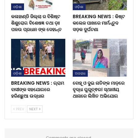
ଓଡ଼ିଶା
ଓଡ଼ିଶା
କଳାହାଣ୍ଡି ଜିଲ୍ଲା ର ବିଶିଷ୍ଟ
BREAKING NEWS : କିଷ୍ଟ
ଶିଶୁରୋଗ ବିଶେଷଜ୍ଞ ତଥା ଡ଼ଃ
କଲେଜ ପାଖରେ ମାର୍ମନ୍ତୁଦ
ପଳଉ ପ୍ରଧାନ ଙ୍କ ଦେହାନ୍ତ
ସଡ଼କ ଦୁର୍ଘଟଣା
ଓଡ଼ିଶା
ଅପରାଧ
BREAKING NEWS : ଗ୍ରାମ
ବୋହୂ ଓ ଦୁଇ ନାତିଙ୍କ ମାଡ଼ରେ
ବାସୀଙ୍କ ସହଯୋଗରେ
ବୃଦ୍ଧା ଗୁରୁତ୍ଵର। ସ୍ଥାନୀୟ
ହରିଣଛୁଆ ଉଦ୍ଧାର
ଥାନାରେ ଲିଖିତ ଅଭିଯୋଗ
PREV
NEXT
Comments are closed.