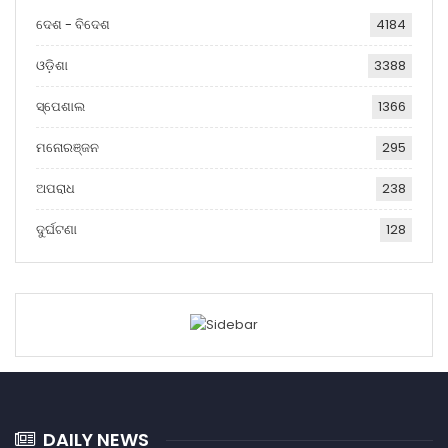
ଦେଶ - ବିଦେଶ
4184
ଓଡ଼ିଶା
3388
ସ୍ପେଶାଲ
1366
ମନୋରଞ୍ଜନ
295
ଅପରାଧ
238
ଦୁର୍ଘଟଣା
128
DAILY NEWS