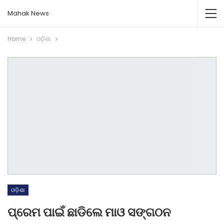
Mahak News
Home
ଓଡ଼ିଶା
ଓଡ଼ିଶା
ପ୍ରେମ ପାଇଁ ଛାଡିଲେ ମାଓ ସଙ୍ଗଠନ