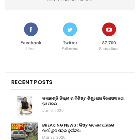
Facebook
Twitter
87,700
Likes
Followers
Subscribers
RECENT POSTS
କଳାହାଣ୍ଡି ଜିଲ୍ଲା ର ବିଶିଷ୍ଟ ଶିଶୁରୋଗ ବିଶେଷଜ୍ଞ ତଥା
ଡ଼ଃ ପଳଉ…
Jun 6, 2026
BREAKING NEWS : କିଷ୍ଟ କଲେଜ ପାଖରେ
ମାର୍ମନ୍ତୁଦ ସଡ଼କ ଦୁର୍ଘଟଣା
Mar 22, 2026