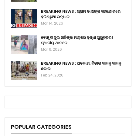
BREAKING NEWS : ଗ୍ରାମ ବାସୀଙ୍କ ସହଯୋଗରେ
ହରିଣଛୁଆ ଉଦ୍ଧାର
Mar 14, 2026
ବୋହୂ ଓ ଦୁଇ ନାତିଙ୍କ ମାଡ଼ରେ ବୃଦ୍ଧା ଗୁରୁତ୍ଵର।
ସ୍ଥାନୀୟ ଥାନାରେ…
Mar 6, 2026
BREAKING NEWS : ଅବକାରୀ ବିଭାଗ ସକାଳୁ ସକାଳୁ
ଛଡାଉ
Feb 24, 2026
POPULAR CATEGORIES