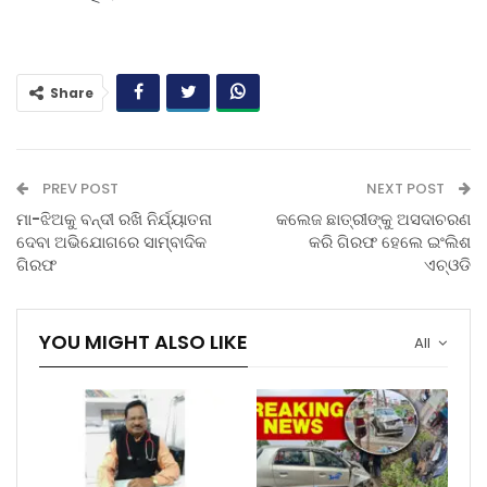
Share
PREV POST
NEXT POST
ମା-ଝିଅକୁ ବନ୍ଦୀ ରଖି ନିର୍ଯ୍ୟାତନା
କଲେଜ ଛାତ୍ରୀଙ୍କୁ ଅସଦାଚରଣ
ଦେବା ଅଭିଯୋଗରେ ସାମ୍ବାଦିକ
କରି ଗିରଫ ହେଲେ ଇଂଲିଶ
ଗିରଫ
ଏଚ୍‌ଓଡି
YOU MIGHT ALSO LIKE
All