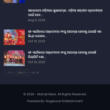
ସାରେଗାମା ଓଡ଼ିଆର ଶୁଭାରମ୍ଭ : ଓଡ଼ିଆ ସଙ୍ଗୀତ ପ୍ରେମୀଙ୍କ
ପାଇଁ ହେବ…
Aug 5, 2024
ଜୀ-ସାର୍ଥକରେ ଅକ୍ଟୋବର ୨୧ରୁ ଆରମ୍ଭ ହେବାକୁ ଯାଉଛି ଏକ
ଭିନ୍ନ ଧରଣର…
Oct 19, 2023
ଜୀ-ସାର୍ଥକରେ ଅକ୍ଟୋବର ୨୧ରୁ ଆରମ୍ଭ ହେବାକୁ ଯାଉଛି
ରିୟଲିଟି ଶୋ…
Oct 19, 2023
PREV
NEXT
1 of 74
© 2026 - Mahak News. All Rights Reserved.
Powered By:
Nageswar Entertainment