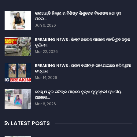
କଳାହାଣ୍ଡି ଜିଲ୍ଲା ର ବିଶିଷ୍ଟ ଶିଶୁରୋଗ ବିଶେଷଜ୍ଞ ତଥା ଡ଼ଃ
ପଳଉ…
Jun 6, 2026
BREAKING NEWS : କିଷ୍ଟ କଲେଜ ପାଖରେ ମାର୍ମନ୍ତୁଦ ସଡ଼କ
ଦୁର୍ଘଟଣା
Mar 22, 2026
BREAKING NEWS : ଗ୍ରାମ ବାସୀଙ୍କ ସହଯୋଗରେ ହରିଣଛୁଆ
ଉଦ୍ଧାର
Mar 14, 2026
ବୋହୂ ଓ ଦୁଇ ନାତିଙ୍କ ମାଡ଼ରେ ବୃଦ୍ଧା ଗୁରୁତ୍ଵର। ସ୍ଥାନୀୟ
ଥାନାରେ…
Mar 6, 2026
LATEST POSTS