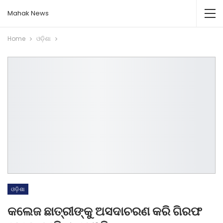
Mahak News
Home
ଓଡ଼ିଶା
ଓଡ଼ିଶା
କଲେଜ ଛାତ୍ରୀଙ୍କୁ ଅସଦାଚରଣ କରି ଗିରଫ