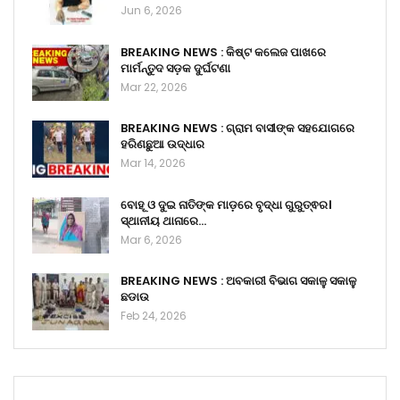
Jun 6, 2026
BREAKING NEWS : କିଷ୍ଟ କଲେଜ ପାଖରେ
ମାର୍ମନ୍ତୁଦ ସଡ଼କ ଦୁର୍ଘଟଣା
Mar 22, 2026
BREAKING NEWS : ଗ୍ରାମ ବାସୀଙ୍କ ସହଯୋଗରେ
ହରିଣଛୁଆ ଉଦ୍ଧାର
Mar 14, 2026
ବୋହୂ ଓ ଦୁଇ ନାତିଙ୍କ ମାଡ଼ରେ ବୃଦ୍ଧା ଗୁରୁତ୍ଵର।
ସ୍ଥାନୀୟ ଥାନାରେ…
Mar 6, 2026
BREAKING NEWS : ଅବକାରୀ ବିଭାଗ ସକାଳୁ ସକାଳୁ
ଛଡାଉ
Feb 24, 2026