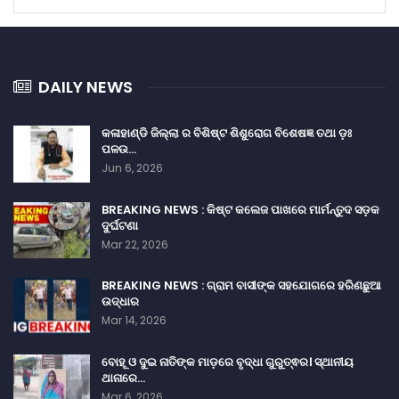
DAILY NEWS
କଳାହାଣ୍ଡି ଜିଲ୍ଲା ର ବିଶିଷ୍ଟ ଶିଶୁରୋଗ ବିଶେଷଜ୍ଞ ତଥା ଡ଼ଃ
ପଳଉ…
Jun 6, 2026
BREAKING NEWS : କିଷ୍ଟ କଲେଜ ପାଖରେ ମାର୍ମନ୍ତୁଦ ସଡ଼କ
ଦୁର୍ଘଟଣା
Mar 22, 2026
BREAKING NEWS : ଗ୍ରାମ ବାସୀଙ୍କ ସହଯୋଗରେ ହରିଣଛୁଆ
ଉଦ୍ଧାର
Mar 14, 2026
ବୋହୂ ଓ ଦୁଇ ନାତିଙ୍କ ମାଡ଼ରେ ବୃଦ୍ଧା ଗୁରୁତ୍ଵର। ସ୍ଥାନୀୟ
ଥାନାରେ…
Mar 6, 2026