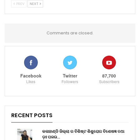
PREV
NEXT
Comments are closed.
Facebook
Twitter
87,700
Likes
Followers
Subscribers
RECENT POSTS
କଳାହାଣ୍ଡି ଜିଲ୍ଲା ର ବିଶିଷ୍ଟ ଶିଶୁରୋଗ ବିଶେଷଜ୍ଞ ତଥା
ଡ଼ଃ ପଳଉ…