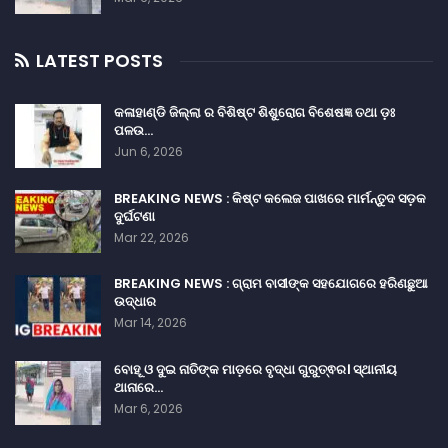
LATEST POSTS
କଳାହାଣ୍ଡି ଜିଲ୍ଲା ର ବିଶିଷ୍ଟ ଶିଶୁରୋଗ ବିଶେଷଜ୍ଞ ତଥା ଡ଼ଃ
ପଳଉ…
Jun 6, 2026
BREAKING NEWS : କିଷ୍ଟ କଲେଜ ପାଖରେ ମାର୍ମନ୍ତୁଦ ସଡ଼କ
ଦୁର୍ଘଟଣା
Mar 22, 2026
BREAKING NEWS : ଗ୍ରାମ ବାସୀଙ୍କ ସହଯୋଗରେ ହରିଣଛୁଆ
ଉଦ୍ଧାର
Mar 14, 2026
ବୋହୂ ଓ ଦୁଇ ନାତିଙ୍କ ମାଡ଼ରେ ବୃଦ୍ଧା ଗୁରୁତ୍ଵର। ସ୍ଥାନୀୟ
ଥାନାରେ…
Mar 6, 2026