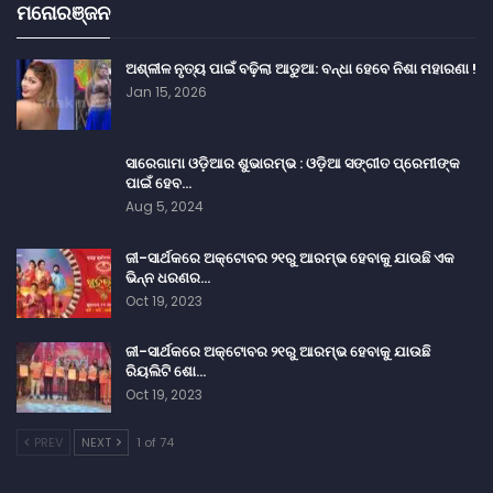
ମନୋରଞ୍ଜନ
ଅଶ୍ଳୀଳ ନୃତ୍ୟ ପାଇଁ ବଢ଼ିଲା ଆଡୁଆ: ବନ୍ଧା ହେବେ ନିଶା ମହାରଣା !
Jan 15, 2026
ସାରେଗାମା ଓଡ଼ିଆର ଶୁଭାରମ୍ଭ : ଓଡ଼ିଆ ସଙ୍ଗୀତ ପ୍ରେମୀଙ୍କ
ପାଇଁ ହେବ…
Aug 5, 2024
ଜୀ-ସାର୍ଥକରେ ଅକ୍ଟୋବର ୨୧ରୁ ଆରମ୍ଭ ହେବାକୁ ଯାଉଛି ଏକ
ଭିନ୍ନ ଧରଣର…
Oct 19, 2023
ଜୀ-ସାର୍ଥକରେ ଅକ୍ଟୋବର ୨୧ରୁ ଆରମ୍ଭ ହେବାକୁ ଯାଉଛି
ରିୟଲିଟି ଶୋ…
Oct 19, 2023
PREV
NEXT
1 of 74