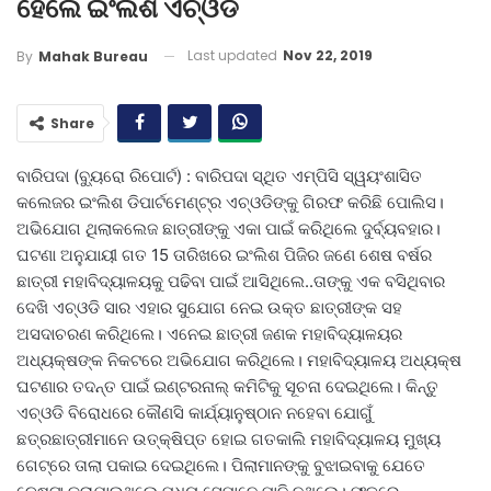
ହେଲେ ଇଂଲିଶ ଏଚ୍‌ଓଡି
Last updated
Nov 22, 2019
By
Mahak Bureau
Share
ବାରିପଦା (ବ୍ୟୁରୋ ରିପୋର୍ଟ) : ବାରିପଦା ସ୍ଥିତ ଏମ୍‌ପିସି ସ୍ୱୟଂଶାସିତ
କଲେଜର ଇଂଲିଶ ଡିପାର୍ଟମେଣ୍ଟ୍‌ର ଏଚ୍‌ଓଡିଙ୍କୁ ଗିରଫ କରିଛି ପୋଲିସ।
ଅଭିଯୋଗ ଥିଲାକଲେଜ ଛାତ୍ରୀଙ୍କୁ ଏକା ପାଇଁ କରିଥିଲେ ଦୁର୍ବ୍ୟବହାର।
ଘଟଣା ଅନୁଯାୟୀ ଗତ 15 ତାରିଖରେ ଇଂଲିଶ ପିଜିର ଜଣେ ଶେଷ ବର୍ଷର
ଛାତ୍ରୀ ମହାବିଦ୍ୟାଳୟକୁ ପଢିବା ପାଇଁ ଆସିଥିଲେ..ତାଙ୍କୁ ଏକ ବସିଥିବାର
ଦେଖି ଏଚ୍‌ଓଡି ସାର ଏହାର ସୁଯୋଗ ନେଇ ଉକ୍ତ ଛାତ୍ରୀଙ୍କ ସହ
ଅସଦାଚରଣ କରିଥିଲେ। ଏନେଇ ଛାତ୍ରୀ ଜଣକ ମହାବିଦ୍ୟାଳୟର
ଅଧ୍ୟକ୍ଷଙ୍କ ନିକଟରେ ଅଭିଯୋଗ କରିଥିଲେ। ମହାବିଦ୍ୟାଳୟ ଅଧ୍ୟକ୍ଷ
ଘଟଣାର ତଦନ୍ତ ପାଇଁ ଇଣ୍ଟରନାଲ୍‌ କମିଟିକୁ ସୂଚନା ଦେଇଥିଲେ। କିନ୍ତୁ
ଏଚ୍‌ଓଡି ବିରୋଧରେ କୌଣସି କାର୍ଯ୍ୟାନୁଷ୍ଠାନ ନହେବା ଯୋଗୁଁ
ଛତ୍ରଛାତ୍ରୀମାନେ ଉତ୍‌କ୍ଷିପ୍ତ ହୋଇ ଗତକାଲି ମହାବିଦ୍ୟାଳୟ ମୁଖ୍ୟ
ଗେଟ୍‌ରେ ତାଲା ପକାଇ ଦେଇଥିଲେ। ପିଲାମାନଙ୍କୁ ବୁଝାଇବାକୁ ଯେତେ