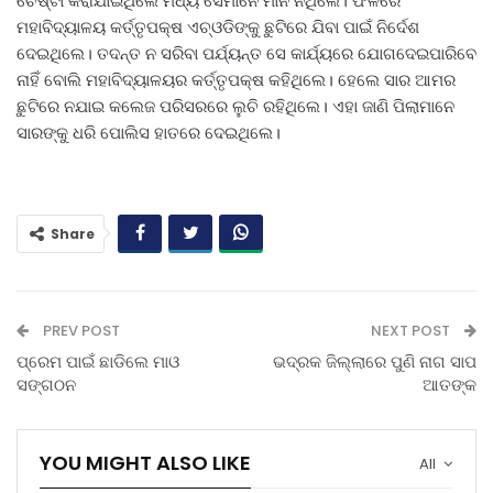
ଚେଷ୍ଟା କରାଯାଇଥିଲେ ମଧ୍ୟ ସେମାନେ ମାନି ନଥିଲେ। ଫଳରେ
ମହାବିଦ୍ୟାଳୟ କର୍ତ୍ତୃପକ୍ଷ ଏଚ୍‌ଓଡିଙ୍କୁ ଛୁଟିରେ ଯିବା ପାଇଁ ନିର୍ଦେଶ
ଦେଇଥିଲେ। ତଦନ୍ତ ନ ସରିବା ପର୍ଯ୍ୟନ୍ତ ସେ କାର୍ଯ୍ୟରେ ଯୋଗଦେଇପାରିବେ
ନାହିଁ ବୋଲି ମହାବିଦ୍ୟାଳୟର କର୍ତ୍ତୃପକ୍ଷ କହିଥିଲେ। ହେଲେ ସାର ଆମର
ଛୁଟିରେ ନଯାଇ କଲେଜ ପରିସରରେ ଲୁଚି ରହିଥିଲେ। ଏହା ଜାଣି ପିଲାମାନେ
ସାରଙ୍କୁ ଧରି ପୋଲିସ ହାତରେ ଦେଇଥିଲେ।
Share
PREV POST
NEXT POST
ପ୍ରେମ ପାଇଁ ଛାଡିଲେ ମାଓ
ଭଦ୍ରକ ଜିଲ୍ଲାରେ ପୁଣି ନାଗ ସାପ
ସଙ୍ଗଠନ
ଆତଙ୍କ
YOU MIGHT ALSO LIKE
All