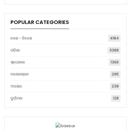
POPULAR CATEGORIES
ଦେଶ - ବିଦେଶ
4184
ଓଡ଼ିଶା
3388
ସ୍ପେଶାଲ
1366
ମନୋରଞ୍ଜନ
295
ଅପରାଧ
238
ଦୁର୍ଘଟଣା
128