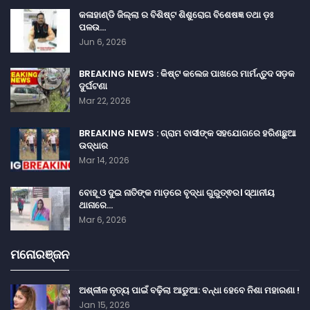
କଳାହାଣ୍ଡି ଜିଲ୍ଲା ର ବିଶିଷ୍ଟ ଶିଶୁରୋଗ ବିଶେଷଜ୍ଞ ତଥା ଡ଼ଃ
ପଳଉ…
Jun 6, 2026
BREAKING NEWS : କିଷ୍ଟ କଲେଜ ପାଖରେ ମାର୍ମନ୍ତୁଦ ସଡ଼କ
ଦୁର୍ଘଟଣା
Mar 22, 2026
BREAKING NEWS : ଗ୍ରାମ ବାସୀଙ୍କ ସହଯୋଗରେ ହରିଣଛୁଆ
ଉଦ୍ଧାର
Mar 14, 2026
ବୋହୂ ଓ ଦୁଇ ନାତିଙ୍କ ମାଡ଼ରେ ବୃଦ୍ଧା ଗୁରୁତ୍ଵର। ସ୍ଥାନୀୟ
ଥାନାରେ…
Mar 6, 2026
ମନୋରଞ୍ଜନ
ଅଶ୍ଳୀଳ ନୃତ୍ୟ ପାଇଁ ବଢ଼ିଲା ଆଡୁଆ: ବନ୍ଧା ହେବେ ନିଶା ମହାରଣା !
Jan 15, 2026