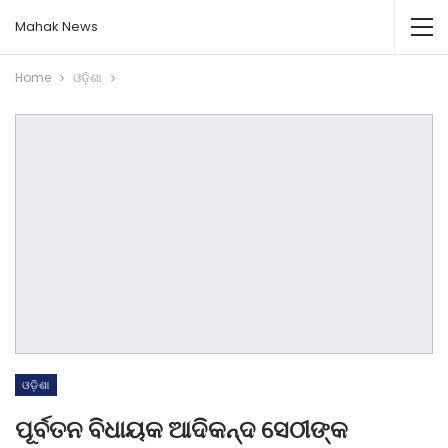
Mahak News
Home
ଓଡ଼ିଶା
ଓଡ଼ିଶା
ପୂର୍ବତନ ବିଧାୟକ ଆଦିକନ୍ଦ ସେଠୀଙ୍କ