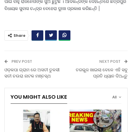
ପାଇଁ ବାହୁ ରାଜନେତାଙ୍କ ସୁଅ ଛୁଟୁଛି । ଆଦିକନ୍ଦଙ୍କ ଦେହାନ୍ତରେ ଛତ୍ରପୁର
ବିଧାୟକ ସୁବାସ ଚନ୍ଦ୍ର ବେହେରା ଦୁଃଖ ପ୍ରକାଶ କରିଛନ୍ତି |
Share
PREV POST
NEXT POST
ଓଡ଼କପା ଗ୍ରାମ ରେ ଅସତୀ ତୁଳସୀ
ତରଭୁଜ ଖାଇଲା ବେଳେ ଏହି ସବୁ
ସତୀ ଚଉରା ନାଟକ ମଞ୍ଚସ୍ଥ
ପ୍ରତି ଧ୍ୟାନ ଦିଅନ୍ତୁ
YOU MIGHT ALSO LIKE
All