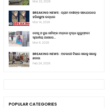
Mar 22, 2026
BREAKING NEWS : ଗ୍ରାମ ବାସୀଙ୍କ ସହଯୋଗରେ
ହରିଣଛୁଆ ଉଦ୍ଧାର
Mar 14, 2026
ବୋହୂ ଓ ଦୁଇ ନାତିଙ୍କ ମାଡ଼ରେ ବୃଦ୍ଧା ଗୁରୁତ୍ଵର।
ସ୍ଥାନୀୟ ଥାନାରେ…
Mar 6, 2026
BREAKING NEWS : ଅବକାରୀ ବିଭାଗ ସକାଳୁ ସକାଳୁ
ଛଡାଉ
Feb 24, 2026
POPULAR CATEGORIES