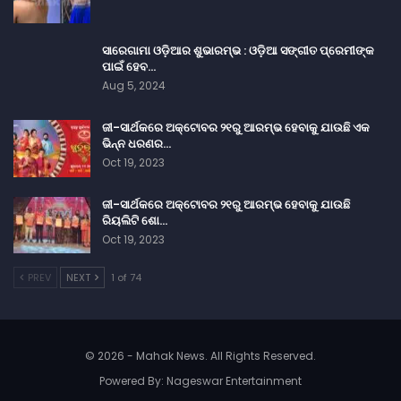
ସାରେଗାମା ଓଡ଼ିଆର ଶୁଭାରମ୍ଭ : ଓଡ଼ିଆ ସଙ୍ଗୀତ ପ୍ରେମୀଙ୍କ
ପାଇଁ ହେବ…
Aug 5, 2024
ଜୀ-ସାର୍ଥକରେ ଅକ୍ଟୋବର ୨୧ରୁ ଆରମ୍ଭ ହେବାକୁ ଯାଉଛି ଏକ
ଭିନ୍ନ ଧରଣର…
Oct 19, 2023
ଜୀ-ସାର୍ଥକରେ ଅକ୍ଟୋବର ୨୧ରୁ ଆରମ୍ଭ ହେବାକୁ ଯାଉଛି
ରିୟଲିଟି ଶୋ…
Oct 19, 2023
PREV
NEXT
1 of 74
© 2026 - Mahak News. All Rights Reserved.
Powered By:
Nageswar Entertainment