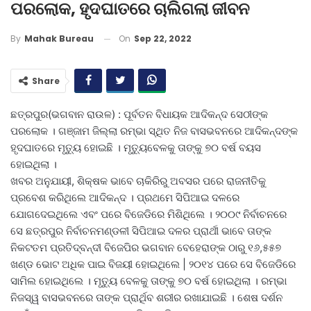
ପରଲୋକ, ହୃଦଘାତରେ ଚାଲିଗଲା ଜୀବନ
On
Sep 22, 2022
By
Mahak Bureau
Share
ଛତ୍ରପୁର(ଭଗବାନ ରାଉଳ) : ପୂର୍ବତନ ବିଧାୟକ ଆଦିକନ୍ଦ ସେଠୀଙ୍କ
ପରଲୋକ । ଗଞ୍ଜାମ ଜିଲ୍ଲା ରମ୍ଭା ସ୍ଥିତ ନିଜ ବାସଭବନରେ ଆଦିକନ୍ଦଙ୍କ
ହୃଦଘାତରେ ମୃତ୍ୟୁ ହୋଇଛି । ମୃତ୍ୟୁବେଳକୁ ତାଙ୍କୁ ୭୦ ବର୍ଷ ବୟସ
ହୋଇଥିଲା ।
ଖବର ଅନୁଯାୟୀ, ଶିକ୍ଷକ ଭାବେ ଚାକିରିରୁ ଅବସର ପରେ ରାଜନୀତିକୁ
ପ୍ରବେଶ କରିଥିଲେ ଆଦିକନ୍ଦ । ପ୍ରଥମେ ସିପିଆଇ ଦଳରେ
ଯୋଗଦେଇଥିଲେ ଏବଂ ପରେ ବିଜେଡିରେ ମିଶିଥିଲେ । ୨୦୦୯ ନିର୍ବାଚନରେ
ସେ ଛତ୍ରପୁର ନିର୍ବାଚନମଣ୍ଡଳୀ ସିପିଆଇ ଦଳର ପ୍ରାର୍ଥୀ ଭାବେ ତାଙ୍କ
ନିକଟତମ ପ୍ରତିଦ୍ବନ୍ଦୀ ବିଜେପିର ଭଗବାନ ବେହେରାଙ୍କ ଠାରୁ ୧୬,୫୫୭
ଖଣ୍ଡ ଭୋଟ ଅଧିକ ପାଇ ବିଜୟୀ ହୋଇଥିଲେ | ୨୦୧୪ ପରେ ସେ ବିଜେଡିରେ
ସାମିଲ ହୋଇଥିଲେ । ମୃତ୍ୟୁ ବେଳକୁ ତାଙ୍କୁ ୭୦ ବର୍ଷ ହୋଇଥିଲା । ରମ୍ଭା
ନିଜସ୍ୱ ବାସଭବନରେ ତାଙ୍କ ପ୍ରାର୍ଥିବ ଶରୀର ରଖାଯାଇଛି । ଶେଷ ଦର୍ଶନ