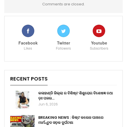
Comments are closed.
Facebook
Twitter
Youtube
Likes
Followers
Subscribers
RECENT POSTS
କଳାହାଣ୍ଡି ଜିଲ୍ଲା ର ବିଶିଷ୍ଟ ଶିଶୁରୋଗ ବିଶେଷଜ୍ଞ ତଥା
ଡ଼ଃ ପଳଉ…
Jun 6, 2026
BREAKING NEWS : କିଷ୍ଟ କଲେଜ ପାଖରେ
ମାର୍ମନ୍ତୁଦ ସଡ଼କ ଦୁର୍ଘଟଣା