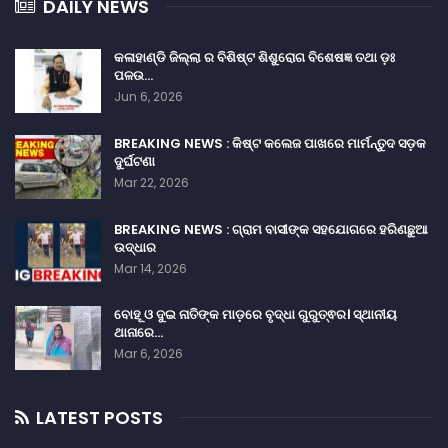
DAILY NEWS
କଳାହାଣ୍ଡି ଜିଲ୍ଲା ର ବିଶିଷ୍ଟ ଶିଶୁରୋଗ ବିଶେଷଜ୍ଞ ତଥା ଡ଼ଃ
ପଳଉ…
Jun 6, 2026
BREAKING NEWS : କିଷ୍ଟ କଲେଜ ପାଖରେ ମାର୍ମନ୍ତୁଦ ସଡ଼କ
ଦୁର୍ଘଟଣା
Mar 22, 2026
BREAKING NEWS : ଗ୍ରାମ ବାସୀଙ୍କ ସହଯୋଗରେ ହରିଣଛୁଆ
ଉଦ୍ଧାର
Mar 14, 2026
ବୋହୂ ଓ ଦୁଇ ନାତିଙ୍କ ମାଡ଼ରେ ବୃଦ୍ଧା ଗୁରୁତ୍ଵର। ସ୍ଥାନୀୟ
ଥାନାରେ…
Mar 6, 2026
LATEST POSTS