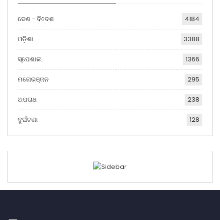
ଦେଶ - ବିଦେଶ
4184
ଓଡ଼ିଶା
3388
ସ୍ପେଶାଲ
1366
ମନୋରଞ୍ଜନ
295
ଅପରାଧ
238
ଦୁର୍ଘଟଣା
128