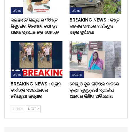
ଓଡ଼ିଶା
ଓଡ଼ିଶା
କଳାହାଣ୍ଡି ଜିଲ୍ଲା ର ବିଶିଷ୍ଟ
BREAKING NEWS : କିଷ୍ଟ
ଶିଶୁରୋଗ ବିଶେଷଜ୍ଞ ତଥା ଡ଼ଃ
କଲେଜ ପାଖରେ ମାର୍ମନ୍ତୁଦ
ପଳଉ ପ୍ରଧାନ ଙ୍କ ଦେହାନ୍ତ
ସଡ଼କ ଦୁର୍ଘଟଣା
ଓଡ଼ିଶା
ଅପରାଧ
BREAKING NEWS : ଗ୍ରାମ
ବୋହୂ ଓ ଦୁଇ ନାତିଙ୍କ ମାଡ଼ରେ
ବାସୀଙ୍କ ସହଯୋଗରେ
ବୃଦ୍ଧା ଗୁରୁତ୍ଵର। ସ୍ଥାନୀୟ
ହରିଣଛୁଆ ଉଦ୍ଧାର
ଥାନାରେ ଲିଖିତ ଅଭିଯୋଗ
PREV
NEXT