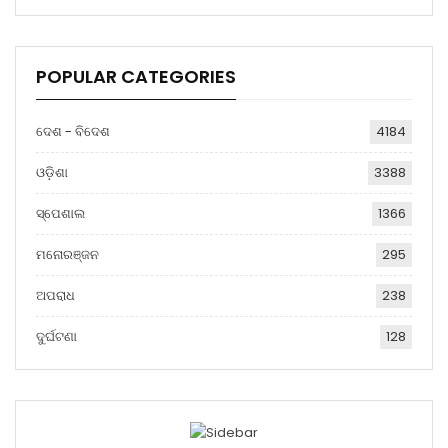
POPULAR CATEGORIES
ଦେଶ - ବିଦେଶ
4184
ଓଡ଼ିଶା
3388
ସ୍ପେଶାଲ
1366
ମନୋରଞ୍ଜନ
295
ଅପରାଧ
238
ଦୁର୍ଘଟଣା
128