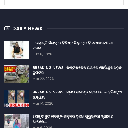
DAILY NEWS
କଳାହାଣ୍ଡି ଜିଲ୍ଲା ର ବିଶିଷ୍ଟ ଶିଶୁରୋଗ ବିଶେଷଜ୍ଞ ତଥା ଡ଼ଃ
ପଳଉ…
Jun 6, 2026
BREAKING NEWS : କିଷ୍ଟ କଲେଜ ପାଖରେ ମାର୍ମନ୍ତୁଦ ସଡ଼କ
ଦୁର୍ଘଟଣା
Mar 22, 2026
BREAKING NEWS : ଗ୍ରାମ ବାସୀଙ୍କ ସହଯୋଗରେ ହରିଣଛୁଆ
ଉଦ୍ଧାର
Mar 14, 2026
ବୋହୂ ଓ ଦୁଇ ନାତିଙ୍କ ମାଡ଼ରେ ବୃଦ୍ଧା ଗୁରୁତ୍ଵର। ସ୍ଥାନୀୟ
ଥାନାରେ…
Mar 6, 2026