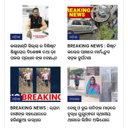
ଓଡ଼ିଶା
ଓଡ଼ିଶା
କଳାହାଣ୍ଡି ଜିଲ୍ଲା ର ବିଶିଷ୍ଟ
BREAKING NEWS : କିଷ୍ଟ
ଶିଶୁରୋଗ ବିଶେଷଜ୍ଞ ତଥା ଡ଼ଃ
କଲେଜ ପାଖରେ ମାର୍ମନ୍ତୁଦ
ପଳଉ ପ୍ରଧାନ ଙ୍କ ଦେହାନ୍ତ
ସଡ଼କ ଦୁର୍ଘଟଣା
ଓଡ଼ିଶା
ଅପରାଧ
BREAKING NEWS : ଗ୍ରାମ
ବୋହୂ ଓ ଦୁଇ ନାତିଙ୍କ ମାଡ଼ରେ
ବାସୀଙ୍କ ସହଯୋଗରେ
ବୃଦ୍ଧା ଗୁରୁତ୍ଵର। ସ୍ଥାନୀୟ
ହରିଣଛୁଆ ଉଦ୍ଧାର
ଥାନାରେ ଲିଖିତ ଅଭିଯୋଗ