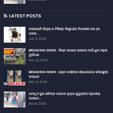
LATEST POSTS
କଳାହାଣ୍ଡି ଜିଲ୍ଲା ର ବିଶିଷ୍ଟ ଶିଶୁରୋଗ ବିଶେଷଜ୍ଞ ତଥା ଡ଼ଃ
ପଳଉ…
Jun 6, 2026
BREAKING NEWS : କିଷ୍ଟ କଲେଜ ପାଖରେ ମାର୍ମନ୍ତୁଦ ସଡ଼କ
ଦୁର୍ଘଟଣା
Mar 22, 2026
BREAKING NEWS : ଗ୍ରାମ ବାସୀଙ୍କ ସହଯୋଗରେ ହରିଣଛୁଆ
ଉଦ୍ଧାର
Mar 14, 2026
ବୋହୂ ଓ ଦୁଇ ନାତିଙ୍କ ମାଡ଼ରେ ବୃଦ୍ଧା ଗୁରୁତ୍ଵର। ସ୍ଥାନୀୟ
ଥାନାରେ…
Mar 6, 2026