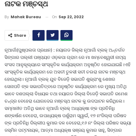
ନାଟକ ମଞ୍ଚସ୍ଥ
On
Sep 22, 2022
By
Mahak Bureau
Share
ନୂଆଗାଁ(ପୁଷ୍ପଲତା ପ୍ରଧାନ) : ନୟାଗଡ ଜିଲ୍ଲା ନୂଆଗାଁ ବ୍ଲକ୍ ଅନ୍ତର୍ଗତ
ସିଙ୍ଗାର ପଲ୍ଲୀ ପଞ୍ଚାୟତ ଓଡ଼କପା ଗ୍ରାମ ରେ ମା ଖମ୍ବେଶ୍ୱରୀ ନାଟ୍ୟ
ସଂସଦ ଆନୁକୂଲ୍ୟରେ ସାଂସ୍କୃତିକ କାର୍ଯ୍ୟକ୍ରମ ଅନୁଷ୍ଠିତ ହୋଇଯାଇଛି।ଏହି
ସାଂସ୍କୃତିକ କାର୍ଯ୍ୟକ୍ରମ ରେ ଅସତୀ ତୁଳସୀ ସତୀ ଚଉରା ନାଟକ ମଞ୍ଚସ୍ଥ
ହୋଇଥିଲା। ନୂଆଗାଁ ବ୍ଲକ୍ ଯୁବ ବିଜେଡ଼ି ସଭାପତି ଶୁଭ୍ରାଂଶୁ ଶେଖର
ସେନାପତି ଙ୍କ ସଭାପତିତ୍ବରେ ଅନୁଷ୍ଠିତ କାର୍ଯ୍ୟକ୍ରମ ରେ ମୁଖ୍ୟ ଅତିଥି
ଭାବେ ଦଶପଲ୍ଲା ବିଧାୟକ ତଥା ନୟାଗଡ ଜିଲ୍ଲା ବିଜେଡ଼ି ସଭାପତି ରମେଶ
ଚନ୍ଦ୍ର ବେହେରା ଯୋଗଦେଇ ମଞ୍ଚସ୍ଥ ନାଟକ କୁ ଉଦଘାଟନ କରିଥିଲେ।
ସମ୍ମାନୀତ ଅତିଥି ଭାବେ ନୂଆଗାଁ ବ୍ଲକ୍ ଅଧ୍ୟକ୍ଷା ଙ୍କ ପ୍ରତିନିଧି
ଶଙ୍କର୍ଷଣ ବେହେରା, ଉପାଧ୍ୟକ୍ଷ ପର୍ଶୁରାମ ସ୍ୱାଇଁ, ୧୭ ନଂଜିଲ୍ଲା ପରିଷଦ
ଙ୍କ ପ୍ରତିନିଧି ଦିଲ୍ଲୀପ କୁମାର ଦଳ ବେହେରା,୧୬ ନଂ ଜିଲ୍ଲା ପରିଷଦ ସଭ୍ୟା
ଜସ୍ମିନ ପଟ୍ଟନାୟକ, ଆତ୍ମା ଅଧ୍ୟକ୍ଷ ସଞ୍ଜୟ କୁମାର ସାହୁ, ସିଙ୍ଗାର