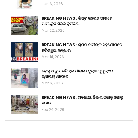
Jun 6, 2026
BREAKING NEWS : କିଷ୍ଟ କଲେଜ ପାଖରେ
ମାର୍ମନ୍ତୁଦ ସଡ଼କ ଦୁର୍ଘଟଣା
Mar 22, 2026
BREAKING NEWS : ଗ୍ରାମ ବାସୀଙ୍କ ସହଯୋଗରେ
ହରିଣଛୁଆ ଉଦ୍ଧାର
Mar 14, 2026
ବୋହୂ ଓ ଦୁଇ ନାତିଙ୍କ ମାଡ଼ରେ ବୃଦ୍ଧା ଗୁରୁତ୍ଵର।
ସ୍ଥାନୀୟ ଥାନାରେ…
Mar 6, 2026
BREAKING NEWS : ଅବକାରୀ ବିଭାଗ ସକାଳୁ ସକାଳୁ
ଛଡାଉ
Feb 24, 2026