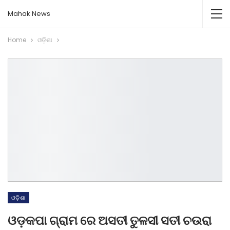
Mahak News
Home
ଓଡ଼ିଶା
ଓଡ଼ିଶା
ଓଡ଼କପା ଗ୍ରାମ ରେ ଅସତୀ ତୁଳସୀ ସତୀ ଚଉରା