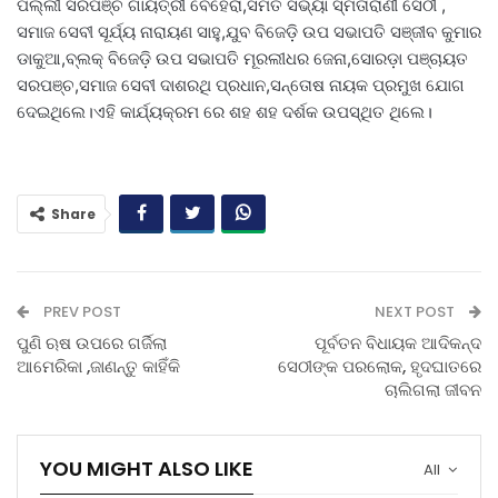
ପଲ୍ଲୀ ସରପଞ୍ଚ ଗାୟତ୍ରୀ ବେହେରା,ସମିତି ସଭ୍ୟା ସ୍ମିତାରାଣୀ ସେଠୀ ,
ସମାଜ ସେବୀ ସୂର୍ଯ୍ୟ ନାରାୟଣ ସାହୁ,ଯୁବ ବିଜେଡ଼ି ଉପ ସଭାପତି ସଞ୍ଜୀବ କୁମାର
ଡାକୁଆ,ବ୍ଲକ୍ ବିଜେଡ଼ି ଉପ ସଭାପତି ମୂରଲୀଧର ଜେନା,ସୋରଡ଼ା ପଞ୍ଚାୟତ
ସରପଞ୍ଚ,ସମାଜ ସେବୀ ଦାଶରଥି ପ୍ରଧାନ,ସନ୍ତୋଷ ନାୟକ ପ୍ରମୁଖ ଯୋଗ
ଦେଇଥିଲେ।ଏହି କାର୍ଯ୍ୟକ୍ରମ ରେ ଶହ ଶହ ଦର୍ଶକ ଉପସ୍ଥିତ ଥିଲେ।
Share
PREV POST
NEXT POST
ପୁଣି ଋଷ ଉପରେ ଗର୍ଜିଲା
ପୂର୍ବତନ ବିଧାୟକ ଆଦିକନ୍ଦ
ଆମେରିକା ,ଜାଣନ୍ତୁ କାହିଁକି
ସେଠୀଙ୍କ ପରଲୋକ, ହୃଦଘାତରେ
ଚାଲିଗଲା ଜୀବନ
YOU MIGHT ALSO LIKE
All