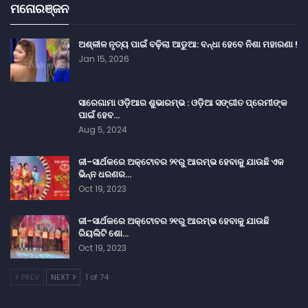
ମନୋରଞ୍ଜନ
ଅଶ୍ଳୀଳ ନୃତ୍ୟ ପାଇଁ ବଢ଼ିଲା ଆଡୁଆ: ବନ୍ଧା ହେବେ ନିଶା ମହାରଣା !
Jan 15, 2026
ସାରେଗାମା ଓଡ଼ିଆର ଶୁଭାରମ୍ଭ : ଓଡ଼ିଆ ସଙ୍ଗୀତ ପ୍ରେମୀଙ୍କ
ପାଇଁ ହେବ…
Aug 5, 2024
ଜୀ-ସାର୍ଥକରେ ଅକ୍ଟୋବର ୨୧ରୁ ଆରମ୍ଭ ହେବାକୁ ଯାଉଛି ଏକ
ଭିନ୍ନ ଧରଣର…
Oct 19, 2023
ଜୀ-ସାର୍ଥକରେ ଅକ୍ଟୋବର ୨୧ରୁ ଆରମ୍ଭ ହେବାକୁ ଯାଉଛି
ରିୟଲିଟି ଶୋ…
Oct 19, 2023
PREV
NEXT
1 of 74