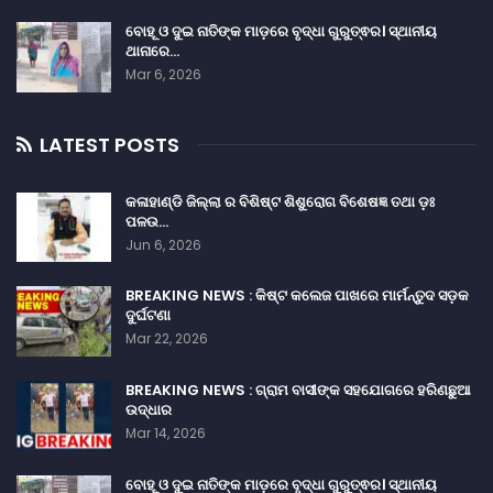
ବୋହୂ ଓ ଦୁଇ ନାତିଙ୍କ ମାଡ଼ରେ ବୃଦ୍ଧା ଗୁରୁତ୍ଵର। ସ୍ଥାନୀୟ
ଥାନାରେ…
Mar 6, 2026
LATEST POSTS
କଳାହାଣ୍ଡି ଜିଲ୍ଲା ର ବିଶିଷ୍ଟ ଶିଶୁରୋଗ ବିଶେଷଜ୍ଞ ତଥା ଡ଼ଃ
ପଳଉ…
Jun 6, 2026
BREAKING NEWS : କିଷ୍ଟ କଲେଜ ପାଖରେ ମାର୍ମନ୍ତୁଦ ସଡ଼କ
ଦୁର୍ଘଟଣା
Mar 22, 2026
BREAKING NEWS : ଗ୍ରାମ ବାସୀଙ୍କ ସହଯୋଗରେ ହରିଣଛୁଆ
ଉଦ୍ଧାର
Mar 14, 2026
ବୋହୂ ଓ ଦୁଇ ନାତିଙ୍କ ମାଡ଼ରେ ବୃଦ୍ଧା ଗୁରୁତ୍ଵର। ସ୍ଥାନୀୟ