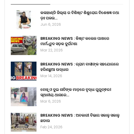
କଳାହାଣ୍ଡି ଜିଲ୍ଲା ର ବିଶିଷ୍ଟ ଶିଶୁରୋଗ ବିଶେଷଜ୍ଞ ତଥା
ଡ଼ଃ ପଳଉ…
Jun 6, 2026
BREAKING NEWS : କିଷ୍ଟ କଲେଜ ପାଖରେ
ମାର୍ମନ୍ତୁଦ ସଡ଼କ ଦୁର୍ଘଟଣା
Mar 22, 2026
BREAKING NEWS : ଗ୍ରାମ ବାସୀଙ୍କ ସହଯୋଗରେ
ହରିଣଛୁଆ ଉଦ୍ଧାର
Mar 14, 2026
ବୋହୂ ଓ ଦୁଇ ନାତିଙ୍କ ମାଡ଼ରେ ବୃଦ୍ଧା ଗୁରୁତ୍ଵର।
ସ୍ଥାନୀୟ ଥାନାରେ…
Mar 6, 2026
BREAKING NEWS : ଅବକାରୀ ବିଭାଗ ସକାଳୁ ସକାଳୁ
ଛଡାଉ
Feb 24, 2026