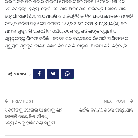
ଭଉଣୀଙ୍କ ମର ଶରୀର ବାଲୁଗାଁ ମେଡିକାଲରେ ପଡ଼ିଛି l ତେବେ ଏହା ଏକ
ଯୋଜନାବଦ୍ଧ ହତ୍ୟା ବୋଲି ଗୋପାଳ ଅଭିଯୋଗ କରିଛନ୍ତି l ଖବର ପାଇ
ବାଲୁଗାଁ ଏସଡିପିଓ, ଆଇଆଇସି ଓ ସାନିଣ୍ଟିଫିକ ଟିମ ଘଟଣାସ୍ଥଳରେ ପହଞ୍ଚି
ତଦନ୍ତ କରିବା ସହ କେସ ନମ୍ବର 172/22 ରେ ଦଫା 302,304(ଖ) ରେ
ମାମଲା ରୁଜୁ କରି ପ୍ରାଥମିକ ପର୍ଯ୍ୟାୟରେ ସ୍ୱଗତିକାଙ୍କ ସ୍ୱାମୀ ଓ
ଶ୍ୱଶୁରଙ୍କୁ ଗିରଫ କରିଛି l ତେବେ ଶବ ବ୍ୟବଛେଦ ରିପୋର୍ଟ ଆସିବାପରେ
ମୃତ୍ୟୁର ପ୍ରକୃତ କାରଣ ଜଣାପଡିବ ବୋଲି ବାଲୁଗାଁ ଆଇଆଇସି କହିଛନ୍ତି
Share
PREV POST
NEXT POST
ସ୍ତ୍ରୀଙ୍କୁ ଫେରାଇ ଆଣିବାକୁ କାମ
କାହିଁକି ଦିଲ୍ଲୀ ଗଲେ ରାଜ୍ୟପାଳ
ଦେଲାନି ଜ୍ୟୋତିଷ ଔଷଧ,
ଜ୍ୟୋତିଷକୁ ହାଣିଦେଲା ସ୍ୱାମୀ