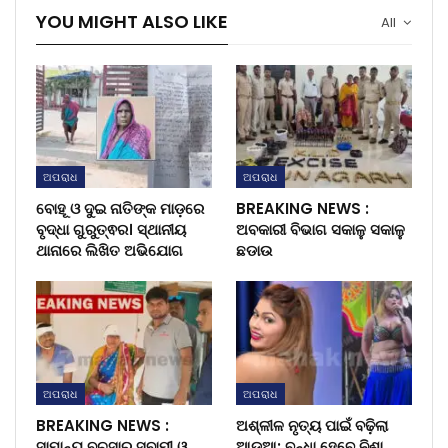
YOU MIGHT ALSO LIKE
All
ଅପରାଧ
ଅପରାଧ
ବୋହୂ ଓ ଦୁଇ ନାତିଙ୍କ ମାଡ଼ରେ
BREAKING NEWS :
ବୃଦ୍ଧା ଗୁରୁତ୍ଵର। ସ୍ଥାନୀୟ
ଅବକାରୀ ବିଭାଗ ସକାଳୁ ସକାଳୁ
ଥାନାରେ ଲିଖିତ ଅଭିଯୋଗ
ଛଡାଉ
ଅପରାଧ
ଅପରାଧ
BREAKING NEWS :
ଅଶ୍ଳୀଳ ନୃତ୍ୟ ପାଇଁ ବଢ଼ିଲା
ସାମାନ୍ୟ ବଚସାରୁ ସ୍ବାମୀ ଓ
ଆଡୁଆ: ବନ୍ଧା ହେବେ ନିଶା