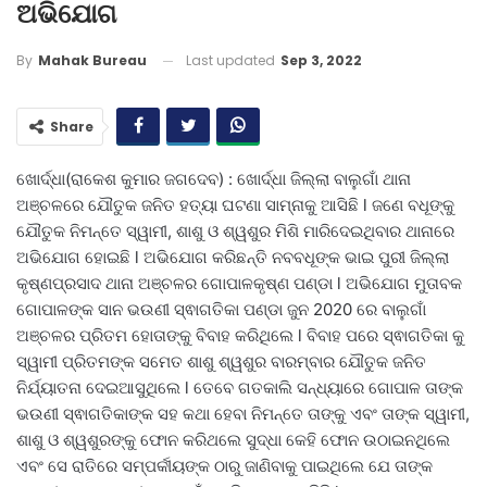
ଅଭିଯୋଗ
Last updated
Sep 3, 2022
By
Mahak Bureau
Share
ଖୋର୍ଦ୍ଧା(ରାକେଶ କୁମାର ଜଗଦେବ) : ଖୋର୍ଦ୍ଧା ଜିଲ୍ଲା ବାଲୁଗାଁ ଥାନା
ଅଞ୍ଚଳରେ ଯୌତୁକ ଜନିତ ହତ୍ୟା ଘଟଣା ସାମ୍ନାକୁ ଆସିଛି l ଜଣେ ବଧୂଙ୍କୁ
ଯୌତୁକ ନିମନ୍ତେ ସ୍ୱାମୀ, ଶାଶୁ ଓ ଶ୍ୱଶୁର ମିଶି ମାରିଦେଇଥିବାର ଥାନାରେ
ଅଭିଯୋଗ ହୋଇଛି l ଅଭିଯୋଗ କରିଛନ୍ତି ନବବଧୂଙ୍କ ଭାଇ ପୁରୀ ଜିଲ୍ଲା
କୃଷ୍ଣପ୍ରସାଦ ଥାନା ଅଞ୍ଚଳର ଗୋପାଳକୃଷ୍ଣ ପଣ୍ଡା l ଅଭିଯୋଗ ମୁତାବକ
ଗୋପାଳଙ୍କ ସାନ ଭଉଣୀ ସ୍ଵାଗତିକା ପଣ୍ଡା ଜୁନ 2020 ରେ ବାଲୁଗାଁ
ଅଞ୍ଚଳର ପ୍ରିତମ ହୋତାଙ୍କୁ ବିବାହ କରିଥିଲେ l ବିବାହ ପରେ ସ୍ଵାଗତିକା କୁ
ସ୍ୱାମୀ ପ୍ରିତମଙ୍କ ସମେତ ଶାଶୁ ଶ୍ୱଶୁର ବାରମ୍ବାର ଯୌତୁକ ଜନିତ
ନିର୍ଯ୍ୟାତନା ଦେଇଆସୁଥିଲେ l ତେବେ ଗତକାଲି ସନ୍ଧ୍ୟାରେ ଗୋପାଳ ତାଙ୍କ
ଭଉଣୀ ସ୍ଵାଗତିକାଙ୍କ ସହ କଥା ହେବା ନିମନ୍ତେ ତାଙ୍କୁ ଏବଂ ତାଙ୍କ ସ୍ୱାମୀ,
ଶାଶୁ ଓ ଶ୍ୱଶୁରଙ୍କୁ ଫୋନ କରିଥଲେ ସୁଦ୍ଧା କେହି ଫୋନ ଉଠାଇନଥିଲେ
ଏବଂ ସେ ରାତିରେ ସମ୍ପର୍କୀୟଙ୍କ ଠାରୁ ଜାଣିବାକୁ ପାଇଥିଲେ ଯେ ତାଙ୍କ