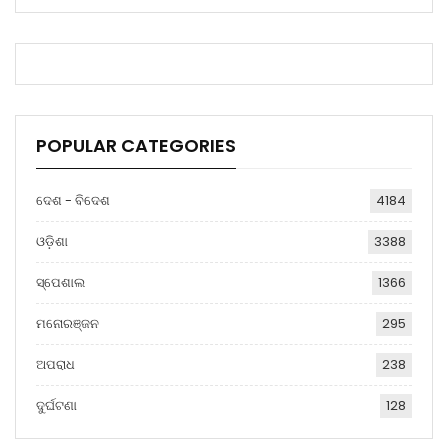
POPULAR CATEGORIES
ଦେଶ - ବିଦେଶ
4184
ଓଡ଼ିଶା
3388
ସ୍ପେଶାଲ
1366
ମନୋରଞ୍ଜନ
295
ଅପରାଧ
238
ଦୁର୍ଘଟଣା
128