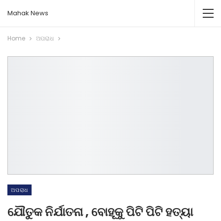
Mahak News
Home
ଅପରାଧ
ଅପରାଧ
ଯୌତୁକ ନିର୍ଯାତନା , ବୋହୂକୁ ପିଟି ପିଟି ହତ୍ୟା