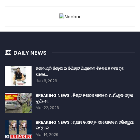
DAILY NEWS
କଳାହାଣ୍ଡି ଜିଲ୍ଲା ର ବିଶିଷ୍ଟ ଶିଶୁରୋଗ ବିଶେଷଜ୍ଞ ତଥା ଡ଼ଃ
ପଳଉ…
Jun 6, 2026
BREAKING NEWS : କିଷ୍ଟ କଲେଜ ପାଖରେ ମାର୍ମନ୍ତୁଦ ସଡ଼କ
ଦୁର୍ଘଟଣା
Mar 22, 2026
BREAKING NEWS : ଗ୍ରାମ ବାସୀଙ୍କ ସହଯୋଗରେ ହରିଣଛୁଆ
ଉଦ୍ଧାର
Mar 14, 2026