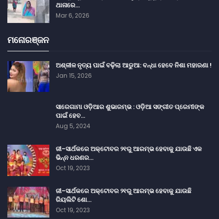
ଥାନାରେ…
Mar 6, 2026
ମନୋରଞ୍ଜନ
ଅଶ୍ଳୀଳ ନୃତ୍ୟ ପାଇଁ ବଢ଼ିଲା ଆଡୁଆ: ବନ୍ଧା ହେବେ ନିଶା ମହାରଣା !
Jan 15, 2026
ସାରେଗାମା ଓଡ଼ିଆର ଶୁଭାରମ୍ଭ : ଓଡ଼ିଆ ସଙ୍ଗୀତ ପ୍ରେମୀଙ୍କ
ପାଇଁ ହେବ…
Aug 5, 2024
ଜୀ-ସାର୍ଥକରେ ଅକ୍ଟୋବର ୨୧ରୁ ଆରମ୍ଭ ହେବାକୁ ଯାଉଛି ଏକ
ଭିନ୍ନ ଧରଣର…
Oct 19, 2023
ଜୀ-ସାର୍ଥକରେ ଅକ୍ଟୋବର ୨୧ରୁ ଆରମ୍ଭ ହେବାକୁ ଯାଉଛି
ରିୟଲିଟି ଶୋ…
Oct 19, 2023