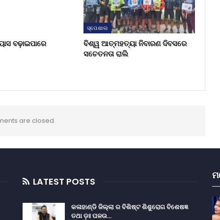
ସ୍ପେଶାଲ
୍ୟାସ ବଢ଼ାଇପାରେ
ବିଶ୍ୱ ଆତ୍ମହତ୍ୟା ନିବାରଣ ଦିବସରେ
ସଚେତନତା ରାଲି
ents are closed.
ମ
LATEST POSTS
କଳାହାଣ୍ଡି ଜିଲ୍ଲା ର ବିଶିଷ୍ଟ ଶିଶୁରୋଗ ବିଶେଷଜ୍ଞ
ତଥା ଡ଼ଃ ପଳଉ…