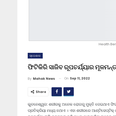
Health Ben
ସ୍ପେଶାଲ
ଫିଟିକିରି ସାଜିବ ରୂପଚର୍ଯ୍ୟାର ମୂଳମନ୍ତ
On
Sep 11, 2022
By
Mahak News
Share
ଭୁବନେଶ୍ୱର: ଶରୀରକୁ ଅନେକ ରୋଗରୁ ମୁକ୍ତି ଦେଇଥାଏ ଫିଟକ
ପ୍ରତିକ୍ରିୟା ମଧ୍ୟ ନଥାଏ । ଏହା ଶରୀରରେ ଆଣ୍ଟିସେପ୍ଟିକ୍