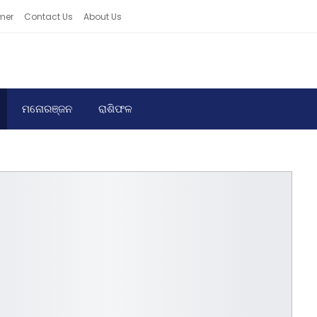
mer
Contact Us
About Us
ମନୋରଞ୍ଜନ
ରାଶିଫଳ