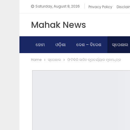
Saturday, August 8, 2026
Privacy Policy
Disclai
Mahak News
ହୋମ
ଓଡ଼ିଶା
ଦେଶ – ବିଦେଶ
ସ୍ପେଶାଲ
Home
ସ୍ପେଶାଲ
ଫିଟିକିରି ସାଜିବ ରୂପଚର୍ଯ୍ୟାର ମୂଳମନ୍ତ୍ର