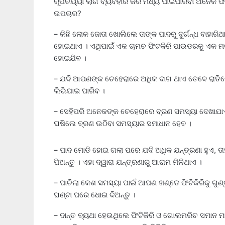
ରୂପଚର୍ୟ୍ୟା ଲାଗି ବ୍ୟବହାର କରି ମଧ୍ୟ ପାଇପାରିବା ଅନେକ ଫାଇ
ଉପଚାର?
– କିଛି ଲୋକ ଜୋତା ଖୋଲିଲେ ତାଙ୍କ ପାଦରୁ ଦୁର୍ଗନ୍ଧ ବାହାରିଥା
ହୋଇଥାଏ । ଏଥିପାଇଁ ଏକ ଚାମଚ ଫିଟକିରି ପାଉଡରକୁ ଏକ ମଗ୍
ହୋଇଯିବ ।
– ଯଦି ଆପଣଙ୍କ ଚେହେରାରେ ଅଧିକ ଦାଗ ଥାଏ ତେବେ ରାତିରେ 
ଲିଭିଯାଇ ପାରିବ ।
– ସେହିପରି ଅନେକଙ୍କ ଚେହେରାରେ ବ୍ରଣ ସମସ୍ୟା ଦେଖାଯାଏ 
ଘଷିଲେ ବ୍ରଣ ଉଠିବା ସମସ୍ୟାର ସମାଧାନ ହେବ ।
– ପାଦ ମୋଡି ହୋଇ ଗଲା ପରେ ଯଦି ଅଧିକ ଯନ୍ତ୍ରଣା ହୁଏ, 
ପିଅନ୍ତୁ । ଏହା ଦ୍ୱାରା ଯନ୍ତ୍ରଣାରୁ ଆରାମ ମିଳିଥାଏ ।
– ପାଚିଲା କେଶ ସମସ୍ୟା ପାଇଁ ଆପଣ ଖଣ୍ଡେ ଫିଟିକିରିକୁ ଗୁଣ
ଘଣ୍ଟା ପରେ ଧୋଇ ଦିଅନ୍ତୁ ।
– ଦାନ୍ତ ବ୍ୟଥା ହେଉଥିଲେ ଫିଟିକିରି ଓ ଗୋଲମରିଚ ସମାନ ମା