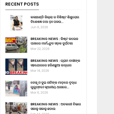
RECENT POSTS
କଳାହାଣ୍ଡି ଜିଲ୍ଲା ର ବିଶିଷ୍ଟ ଶିଶୁରୋଗ
ବିଶେଷଜ୍ଞ ତଥା ଡ଼ଃ ପଳଉ…
Jun 6, 2026
BREAKING NEWS : କିଷ୍ଟ କଲେଜ
ପାଖରେ ମାର୍ମନ୍ତୁଦ ସଡ଼କ ଦୁର୍ଘଟଣା
Mar 22, 2026
BREAKING NEWS : ଗ୍ରାମ ବାସୀଙ୍କ
ସହଯୋଗରେ ହରିଣଛୁଆ ଉଦ୍ଧାର
Mar 14, 2026
ବୋହୂ ଓ ଦୁଇ ନାତିଙ୍କ ମାଡ଼ରେ ବୃଦ୍ଧା
ଗୁରୁତ୍ଵର। ସ୍ଥାନୀୟ ଥାନାରେ…
Mar 6, 2026
BREAKING NEWS : ଅବକାରୀ ବିଭାଗ
ସକାଳୁ ସକାଳୁ ଛଡାଉ