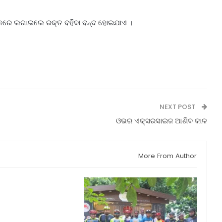
 ନାକରେ ଲଗାଇଲେ ରକ୍ତ ବହିବା ବନ୍ଦ ହୋଇଯାଏ ।
NEXT POST
ଓଭର ଏକ୍ସରସାଇଜ ଆଣିବ କାଳ
More From Author