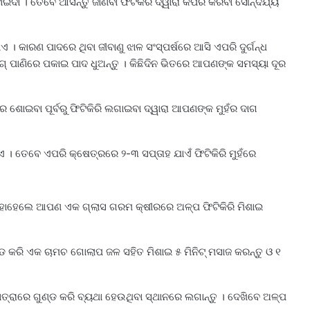
ଦା । ତେବେ ଆସନ୍ତୁ ଜାଣିବା ଫିଟିକିରି ଦ୍ୱାରା କିପରି କରିବା ସୌନ୍ଦର୍ଯ୍ୟ
ଏ । କାରଣ ପାଦରେ ଥିବା ଜୀବାଣୁ ଝାଳ ସଂସ୍ପର୍ଷରେ ଆସି ଏପରି ଦୁର୍ଗନ୍ଧ
‌ ପାଣିରେ ପକାଇ ପାଦ ଧୁଅନ୍ତୁ । କିଛିଦିନ ଭିତରେ ଆପଣଙ୍କ ସମସ୍ୟା ଦୂର
ଶୋଇବା ପୂର୍ବରୁ ଫିଟିକିରି ଲଗାଇବା ଦ୍ୱାରା ଆପଣଙ୍କ ମୁହଁର ଦାଗ
। ତେବେ ଏପରି କ୍ଷେତ୍ରରେ ୨-୩ ସପ୍ତାହ ଯାଏଁ ଫିଟିକିରି ମୁହଁରେ
ତାହାହେଲେ ଆପଣ ଏକ ଗ୍ଲାସ ଗରମ କ୍ଷୀରରେ ଅଳ୍ପ ଫିଟିକିରି ମିଶାଇ
୍ଡ କରି ଏକ ଚାମଚ ଗୋଲାପ ଜଳ ସହିତ ମିଶାଇ ୫ ମିନିଟ୍‌ ମସାଜ କରନ୍ତୁ ଓ ୧
ତ୍ରାରେ ଗୁଣ୍ଡ କରି ବ୍ୟଥା ହେଉଥିବା ସ୍ଥାନରେ ଲଗାନ୍ତୁ । ଦେଖିବେ ଅଳ୍ପ