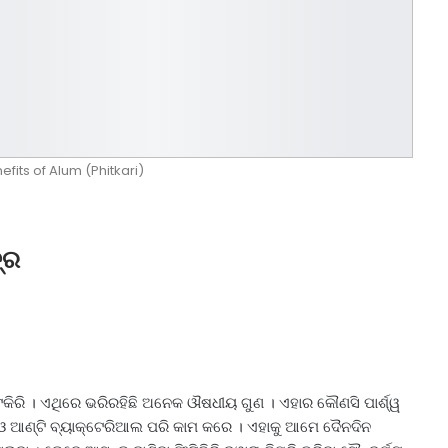
efits of Alum (Phitkari)
୍ର
ିରି । ଏଥିରେ ଭରିରହିଛି ଅନେକ ଔଷଧୀୟ ଗୁଣ । ଏହାର କୌଣସି ପାର୍ଶ୍ୱ
‌ ଓ ଆଣ୍ଟି ବ୍ୟାକ୍ଟେରିଆଲ ପରି କାମ କରେ । ଏହାକୁ ଆମେ ଦୈନଦିନ