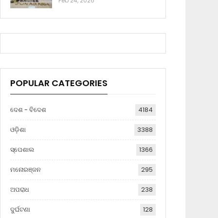
Feb 24, 2026
POPULAR CATEGORIES
ଦେଶ - ବିଦେଶ
4184
ଓଡ଼ିଶା
3388
ସ୍ପେଶାଲ
1366
ମନୋରଞ୍ଜନ
295
ଅପରାଧ
238
ଦୁର୍ଘଟଣା
128