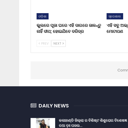
ଓଡ଼ିଶା
ସ୍ପେଶାଲ
ଭୁଲରେ ପୂଜା ଘରେ ଏହି ଦାଗରେ ଜାଳନ୍ତୁ
ଏହି ସବୁ ଅଭ
ନାହିଁ ଦୀପ; ହୋଇଯିବେ ଦରିଦ୍ର
ମୋଟାପଣ
PREV
NEXT
Comm
DAILY NEWS
କଳାହାଣ୍ଡି ଜିଲ୍ଲା ର ବିଶିଷ୍ଟ ଶିଶୁରୋଗ ବିଶେଷଜ୍ଞ
ତଥା ଡ଼ଃ ପଳଉ…