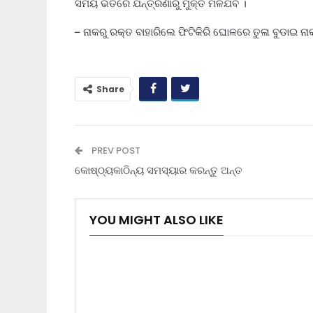
ସମୟ ଭିତରେ ଯନ୍ତ୍ରଣାରୁ ମୁକ୍ତି ମିଳିଯିବ ।
– ନାକରୁ ରକ୍ତ ବାହାରିଲେ ଫିଟିକିରି ଘୋଳରେ ତୁଳା ବୁଡାଇ
Share
PREV POST
କୋଷ୍ଠ୍ୟକାଠିନ୍ୟ ସମସ୍ୟାର କରନ୍ତୁ ଅନ୍ତ
YOU MIGHT ALSO LIKE