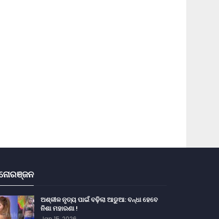
ନୋରଞ୍ଜନ
ଅଶ୍ଳୀଳ ନୃତ୍ୟ ପାଇଁ ବଢ଼ିଲା ଆଡୁଆ: ବନ୍ଧା ହେବେ
ନିଶା ମହାରଣା !
Jan 15, 2026