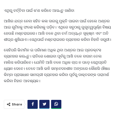
ଏଥିରୁ ବର୍ତ୍ତିବା ପାଇଁ କ’ଣ କରିବେ ଆସନ୍ତୁ ଜାଣିବା
ଆଖିର ଯତ୍ନ ନେବା ସହିତ କଳା ଦାଗରୁ ମୁକ୍ତି ପାଇବା ପାଇଁ ହେଲେ ଅଣ୍ଡର
ଆଇ ରୁଟିନକୁ ଫଲୋ କରିବାକୁ ପଡ଼ିବ। ଏଥିରେ ସବୁଠାରୁ ଗୁରୁତ୍ୱପୂର୍ଣ୍ଣ ବିଷୟ
ହେଉଛି ମଶ୍ଚରାଇଜର। ଆଖି ତଳେ ଥିବା ଚର୍ମ ଅତ୍ୟନ୍ତ ସୂକ୍ଷ୍ମ ଏବଂ ଅତି
ଶୀଘ୍ର ଶୁଖିଯାଏ। ସେଥିପାଇଁ ମଶ୍ଚରାଇଜର ବ୍ୟବହାର କରିବା ନିହାତି ଜରୁରୀ।
ସେହିପରି ଭିଟାମିନ ଇ ପରିମାଣ ଅଧିକ ଥିବା ଅଣ୍ଡର ଆଇ ପ୍ରଡକ୍ଟସ
ବ୍ୟବହାର କରନ୍ତୁ। ରାତିରେ ଶୋଇବା ପୂର୍ବରୁ ଆଖି ତଳେ ବାଦାମ ତେଲ
ମାଲିସ କରିପାରିବେ। ଯେମିତି ଆଖି ତଳେ ଅଧିକ ଚାପ ନ ପଡ଼େ ସେଥିପ୍ରତି
ଧ୍ୟାନ ଦେବେ। ତେବେ ଆଖି ଭଳି ସମ୍ବେଦନଶୀଳ ଅଙ୍ଗରେ କୌଣସି ଔଷଧ
କିମ୍ବା ପ୍ରାସାଧାନ ସାମଗ୍ରୀ ବ୍ୟବହାର କରିବା ପୂର୍ବରୁ ଡାକ୍ତରଙ୍କ ପରାମର୍ଶ
କରିବା ନିହାତ ଆବଶ୍ୟକ।
Share