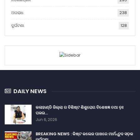
ଅପରାଧ
238
ଦୁର୍ଘଟଣା
128
DAILY NEWS
କଳାହାଣ୍ଡି ଜିଲ୍ଲା ର ବିଶିଷ୍ଟ ଶିଶୁରୋଗ ବିଶେଷଜ୍ଞ ତଥା ଡ଼ଃ
ପଳଉ…
Jun 6, 2026
BREAKING NEWS : କିଷ୍ଟ କଲେଜ ପାଖରେ ମାର୍ମନ୍ତୁଦ ସଡ଼କ
ଦୁର୍ଘଟଣା