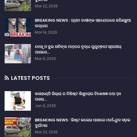
Mar 22, 2026
BREAKING NEWS : ଗ୍ରାମ ବାସୀଙ୍କ ସହଯୋଗରେ ହରିଣଛୁଆ
ଉଦ୍ଧାର
Mar 14, 2026
ବୋହୂ ଓ ଦୁଇ ନାତିଙ୍କ ମାଡ଼ରେ ବୃଦ୍ଧା ଗୁରୁତ୍ଵର। ସ୍ଥାନୀୟ
ଥାନାରେ…
Mar 6, 2026
LATEST POSTS
କଳାହାଣ୍ଡି ଜିଲ୍ଲା ର ବିଶିଷ୍ଟ ଶିଶୁରୋଗ ବିଶେଷଜ୍ଞ ତଥା ଡ଼ଃ
ପଳଉ…
Jun 6, 2026
BREAKING NEWS : କିଷ୍ଟ କଲେଜ ପାଖରେ ମାର୍ମନ୍ତୁଦ ସଡ଼କ
ଦୁର୍ଘଟଣା
Mar 22, 2026