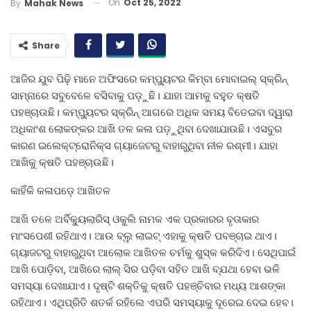
On
Oct 25, 2022
By
Mahak News
Share
ଆଜିର ଯୁବ ପିଢ଼ି ମାନେ ଅଫିସରେ କମ୍ପ୍ୟୁଟର କିମ୍ବା ମୋବାଇଲ୍‌ ସ୍କ୍ରିନ୍
ସାମ୍ନାରେ ସବୁବେଳେ ବସିବାକୁ ପଡ଼ୁଛି। ଯାହା ଆମକୁ ବହୁତ କ୍ଷତି
ପହଞ୍ଚାଉଛି। କମ୍ପ୍ୟୁଟର ସ୍କ୍ରିନ୍ ଆଗରେ ଅଧିକ ସମୟ ବିତେଇବା ଦ୍ୱାରା
ଅଧିକାଂଶ ଲୋକଙ୍କର ଆଖି ତଳ କଳା ପଡ଼ୁଥିବା ଦେଖାଯାଉଛି। ଏସବୁର
କାରଣ ଇଲେକ୍ଟ୍ରୋନିକ୍ସ ଗ୍ୟାଜେଟରୁ ବାହାରୁଥିବା ନୀଳ ରଶ୍ମୀ। ଯାହା
ଆଖିକୁ କ୍ଷତି ପହଞ୍ଚାଉଛି।
କାହିଁକି କଳାପଡ଼େ ଆଖିତଳ
ଆଖି ତଳେ ଅର୍ବିକ୍ୟୁଲାରିସ୍ ଓକୁଲି ନାମକ ଏକ ପ୍ରକାରର ବୃତାକାର
ମାଂସପେଶୀ ରହିଥାଏ। ଆଉ ବ୍ଲୁ ଲାଇଟ୍ ଏହାକୁ କ୍ଷତି ପବଞ୍ଚାଇ ଥାଏ।
ଗ୍ୟାଜଟରୁ ବାହାରୁଥିବା ଆଲୋକ ଆଖିତଳ ଚର୍ମକୁ ଶୁସ୍କ କରିଦିଏ। ସେଥିପାଇଁ
ଆଖି ପୋଡ଼ିବା, ଆଖିରେ ଲାଲ୍ ସିର ପଡ଼ିବା ସହିତ ଆଖି ବ୍ଯଥା ହେବା ଭଳି
ସମସ୍ୟା ଦେଖାଯାଏ। ଦୃଷ୍ଟି ଶକ୍ତିକୁ କ୍ଷତି ପହଞ୍ଚିବାର ମଧ୍ୟ ଆଶଙ୍କା
ରହିଥାଏ। ଏଥିପ୍ରିତି ଶତର୍କ ରହିଲେ ଏପରି ସମସ୍ୟାକୁ ଦୂରେଇ ଦେଇ ହେବ।