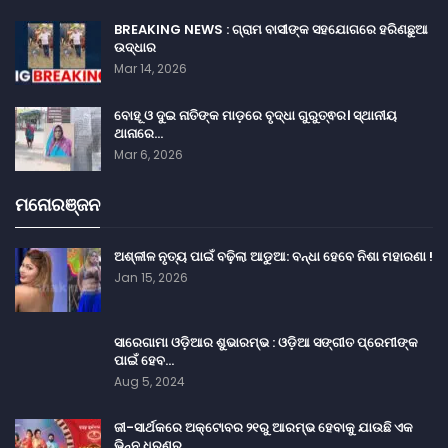
BREAKING NEWS : ଗ୍ରାମ ବାସୀଙ୍କ ସହଯୋଗରେ ହରିଣଛୁଆ
ଉଦ୍ଧାର
Mar 14, 2026
ବୋହୂ ଓ ଦୁଇ ନାତିଙ୍କ ମାଡ଼ରେ ବୃଦ୍ଧା ଗୁରୁତ୍ଵର। ସ୍ଥାନୀୟ
ଥାନାରେ…
Mar 6, 2026
ମନୋରଞ୍ଜନ
ଅଶ୍ଳୀଳ ନୃତ୍ୟ ପାଇଁ ବଢ଼ିଲା ଆଡୁଆ: ବନ୍ଧା ହେବେ ନିଶା ମହାରଣା !
Jan 15, 2026
ସାରେଗାମା ଓଡ଼ିଆର ଶୁଭାରମ୍ଭ : ଓଡ଼ିଆ ସଙ୍ଗୀତ ପ୍ରେମୀଙ୍କ
ପାଇଁ ହେବ…
Aug 5, 2024
ଜୀ-ସାର୍ଥକରେ ଅକ୍ଟୋବର ୨୧ରୁ ଆରମ୍ଭ ହେବାକୁ ଯାଉଛି ଏକ
ଭିନ୍ନ ଧରଣର…