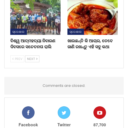
ସ୍ପେଶାଲ
ସ୍ପେଶାଲ
ବିଶ୍ୱ ଆତ୍ମହତ୍ୟା ନିବାରଣ
ଖାଉଛନ୍ତି କି ଆଚାର, ତେବେ
ଦିବସରେ ସଚେତନତା ରାଲି
ଜାଣି ରଖନ୍ତୁ ଏହି ସବୁ କଥା
PREV
NEXT
Comments are closed.
Facebook
Twitter
87,700