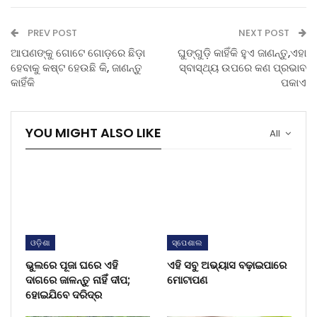
PREV POST
NEXT POST
ଆପଣଙ୍କୁ ଗୋଟେ ଗୋଡ଼ରେ ଛିଡ଼ା
ଘୁଙ୍ଗୁଡ଼ି କାହିଁକି ହୁଏ ଜାଣନ୍ତୁ,ଏହା
ହେବାକୁ କଷ୍ଟ ହେଉଛି କି, ଜାଣନ୍ତୁ
ସ୍ବାସ୍ଥ୍ୟ ଉପରେ କଣ ପ୍ରଭାବ
କାହିଁକି
ପକାଏ
YOU MIGHT ALSO LIKE
All
ଓଡ଼ିଶା
ସ୍ପେଶାଲ
ଭୁଲରେ ପୂଜା ଘରେ ଏହି
ଏହି ସବୁ ଅଭ୍ୟାସ ବଢ଼ାଇପାରେ
ଦାଗରେ ଜାଳନ୍ତୁ ନାହିଁ ଦୀପ;
ମୋଟାପଣ
ହୋଇଯିବେ ଦରିଦ୍ର