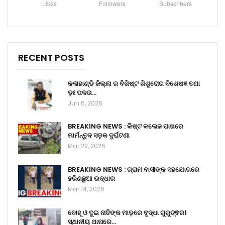
Likes
Followers
Subscribers
RECENT POSTS
କଳାହାଣ୍ଡି ଜିଲ୍ଲା ର ବିଶିଷ୍ଟ ଶିଶୁରୋଗ ବିଶେଷଜ୍ଞ ତଥା
ଡ଼ଃ ପଳଉ…
Jun 6, 2026
BREAKING NEWS : କିଷ୍ଟ କଲେଜ ପାଖରେ
ମାର୍ମନ୍ତୁଦ ସଡ଼କ ଦୁର୍ଘଟଣା
Mar 22, 2026
BREAKING NEWS : ଗ୍ରାମ ବାସୀଙ୍କ ସହଯୋଗରେ
ହରିଣଛୁଆ ଉଦ୍ଧାର
Mar 14, 2026
ବୋହୂ ଓ ଦୁଇ ନାତିଙ୍କ ମାଡ଼ରେ ବୃଦ୍ଧା ଗୁରୁତ୍ଵର।
ସ୍ଥାନୀୟ ଥାନାରେ…