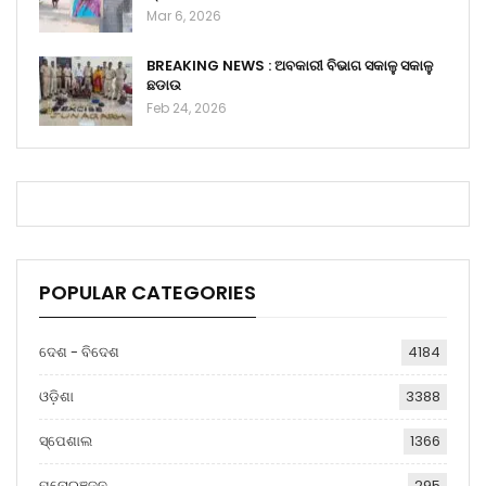
Mar 6, 2026
BREAKING NEWS : ଅବକାରୀ ବିଭାଗ ସକାଳୁ ସକାଳୁ
ଛଡାଉ
Feb 24, 2026
POPULAR CATEGORIES
ଦେଶ - ବିଦେଶ
4184
ଓଡ଼ିଶା
3388
ସ୍ପେଶାଲ
1366
ମନୋରଞ୍ଜନ
295