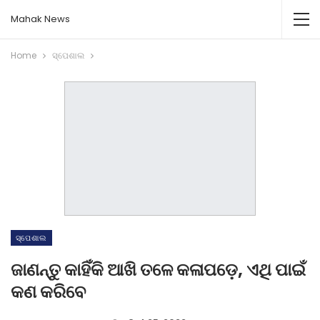
Mahak News
Home
ସ୍ପେଶାଲ
ସ୍ପେଶାଲ
ଜାଣନ୍ତୁ କାହିଁକି ଆଖି ତଳେ କଳାପଡ଼େ, ଏଥି ପାଇଁ
କଣ କରିବେ