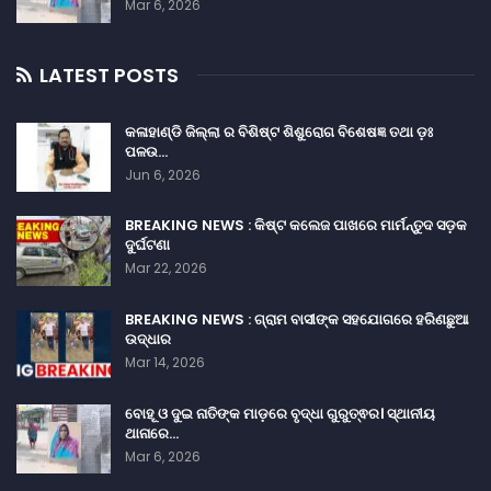
Mar 6, 2026
LATEST POSTS
କଳାହାଣ୍ଡି ଜିଲ୍ଲା ର ବିଶିଷ୍ଟ ଶିଶୁରୋଗ ବିଶେଷଜ୍ଞ ତଥା ଡ଼ଃ
ପଳଉ…
Jun 6, 2026
BREAKING NEWS : କିଷ୍ଟ କଲେଜ ପାଖରେ ମାର୍ମନ୍ତୁଦ ସଡ଼କ
ଦୁର୍ଘଟଣା
Mar 22, 2026
BREAKING NEWS : ଗ୍ରାମ ବାସୀଙ୍କ ସହଯୋଗରେ ହରିଣଛୁଆ
ଉଦ୍ଧାର
Mar 14, 2026
ବୋହୂ ଓ ଦୁଇ ନାତିଙ୍କ ମାଡ଼ରେ ବୃଦ୍ଧା ଗୁରୁତ୍ଵର। ସ୍ଥାନୀୟ
ଥାନାରେ…
Mar 6, 2026