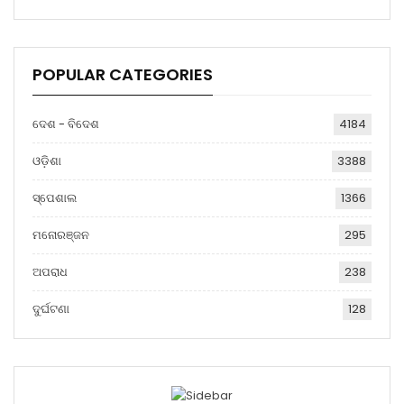
POPULAR CATEGORIES
ଦେଶ - ବିଦେଶ
4184
ଓଡ଼ିଶା
3388
ସ୍ପେଶାଲ
1366
ମନୋରଞ୍ଜନ
295
ଅପରାଧ
238
ଦୁର୍ଘଟଣା
128