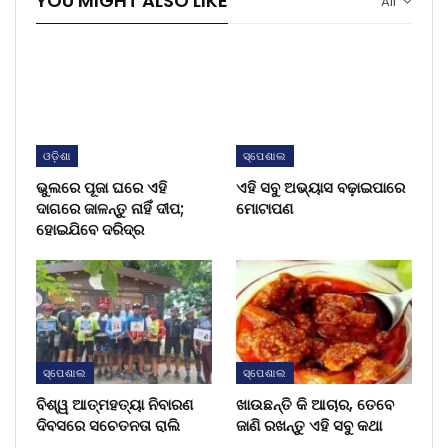
YOU MIGHT ALSO LIKE
All
ଓଡ଼ିଶା
ସ୍ପେଶାଲ
ଭୁଲରେ ପୂଜା ଘରେ ଏହି
ଏହି ସବୁ ଅଭ୍ୟାସ ବଢ଼ାଇପାରେ
ଦାଗରେ ଜାଳନ୍ତୁ ନାହିଁ ଦୀପ;
ମୋଟାପଣ
ହୋଇଯିବେ ଦରିଦ୍ର
ସ୍ପେଶାଲ
ସ୍ପେଶାଲ
ବିଶ୍ୱ ଆତ୍ମହତ୍ୟା ନିବାରଣ
ଖାଉଛନ୍ତି କି ଆଚାର, ତେବେ
ଦିବସରେ ସଚେତନତା ରାଲି
ଜାଣି ରଖନ୍ତୁ ଏହି ସବୁ କଥା