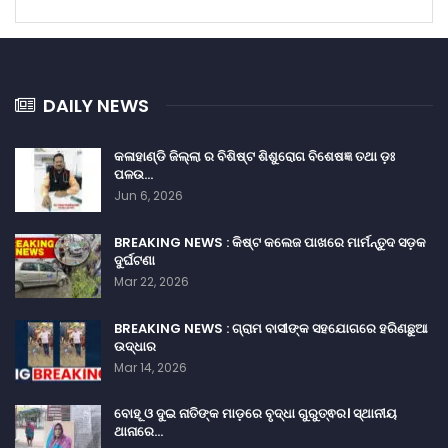
DAILY NEWS
କଳାହାଣ୍ଡି ଜିଲ୍ଲା ର ବିଶିଷ୍ଟ ଶିଶୁରୋଗ ବିଶେଷଜ୍ଞ ତଥା ଡ଼ଃ
ପଳଉ…
Jun 6, 2026
BREAKING NEWS : କିଷ୍ଟ କଲେଜ ପାଖରେ ମାର୍ମନ୍ତୁଦ ସଡ଼କ
ଦୁର୍ଘଟଣା
Mar 22, 2026
BREAKING NEWS : ଗ୍ରାମ ବାସୀଙ୍କ ସହଯୋଗରେ ହରିଣଛୁଆ
ଉଦ୍ଧାର
Mar 14, 2026
ବୋହୂ ଓ ଦୁଇ ନାତିଙ୍କ ମାଡ଼ରେ ବୃଦ୍ଧା ଗୁରୁତ୍ଵର। ସ୍ଥାନୀୟ
ଥାନାରେ…