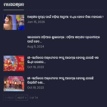
ମନୋରଞ୍ଜନ
ଅଶ୍ଳୀଳ ନୃତ୍ୟ ପାଇଁ ବଢ଼ିଲା ଆଡୁଆ: ବନ୍ଧା ହେବେ ନିଶା ମହାରଣା !
Jan 15, 2026
ସାରେଗାମା ଓଡ଼ିଆର ଶୁଭାରମ୍ଭ : ଓଡ଼ିଆ ସଙ୍ଗୀତ ପ୍ରେମୀଙ୍କ
ପାଇଁ ହେବ…
Aug 5, 2024
ଜୀ-ସାର୍ଥକରେ ଅକ୍ଟୋବର ୨୧ରୁ ଆରମ୍ଭ ହେବାକୁ ଯାଉଛି ଏକ
ଭିନ୍ନ ଧରଣର…
Oct 19, 2023
ଜୀ-ସାର୍ଥକରେ ଅକ୍ଟୋବର ୨୧ରୁ ଆରମ୍ଭ ହେବାକୁ ଯାଉଛି
ରିୟଲିଟି ଶୋ…
Oct 19, 2023
PREV
NEXT
1 of 74