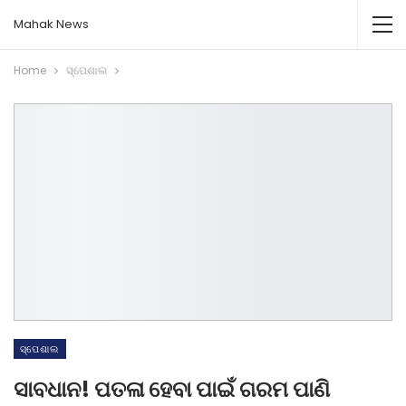
Mahak News
Home
ସ୍ପେଶାଲ
ସ୍ପେଶାଲ
ସାବଧାନ! ପତଳା ହେବା ପାଇଁ ଗରମ ପାଣି