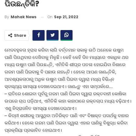
ପିଉଛନ୍ତିକି?
On
Sep 21, 2022
By
Mahak News
Share
ମେଦବହୁଳତା ହ୍ରାସ କରିବା ଲାଗି ବର୍ତ୍ତମାନ ସକାଳୁ ଉଠି ଅନେକେ ଉଷୁମ
ପାଣି ପିଉଥିବାର ଦେଖିବାକୁ ମିଳୁଛି। କେହି କେହି ଦିନ ମଧ୍ୟରେ ଏକାଧିକ ଥର
ମଧ୍ୟ ଉଷୁମ ପାଣି ପିଉଛନ୍ତି, ଏମିତିକି ଶୀଘ୍ର ପତଳା ହୋଇଯିବା ନିଶାରେ
ଗରମ ପାଣି ପିଇବାକୁ ବି ପଛାଉ ନାହାନ୍ତି। ହେଲେ ଆପଣ ଜାଣନ୍ତିକି,
ଆବଶ୍ୟକତାଠାରୁ ଅଧିକ ଉଷୁମ ପାଣି ପିଇବା ଦ୍ୱାରା ମଧ୍ୟ ବିଭିନ୍ନ
ସ୍ବାସ୍ଥ୍ୟ ସମସ୍ୟା ଦେଖାଦେଇଥାଏ। ଜାଣନ୍ତୁ ଏହା ସମ୍ପର୍କରେ…
– ରାତିରେ ଶୋଇବା ପୂର୍ବରୁ ଗରମ ପାଣି ପିଇବା ଦ୍ୱାରା ରକ୍ତବାହୀ କୋଷିକା
ଉପରେ ଚାପ ପଡ଼ିଥାଏ, ଏମିତିକି କାହା କାହାଠାରେ ରକ୍ତଚାପ ମଧ୍ୟ ବଢ଼ିଥାଏ।
ଏଣୁ ନିଦ୍ରାଜନିତ ସମସ୍ୟା ଦେଖାଦେଇଥାଏ।
– କିଡ୍‌ନୀ ଶରୀରକୁ ଆସୁଥିବା ଅତିରିକ୍ତ ପାଣି ଏବଂ ବିଷାକ୍ତ ପଦାର୍ଥକୁ ବାହାର
କରିଥାଏ। ହେଲେ ଗରମ ପାଣି ପିଇବା ଦ୍ୱାରା ଏହାର ପାଣିକୁ ବିଶୁଦ୍ଧ କରିବା
ପ୍ରକ୍ରିୟା ପ୍ରଭାବିତ ହୋଇଥାଏ।