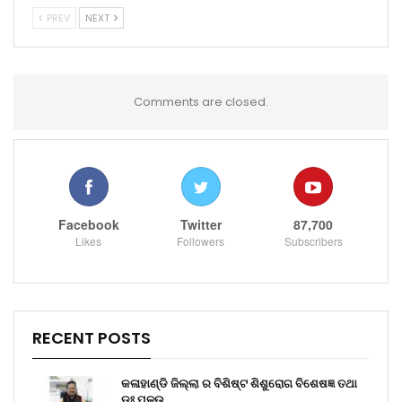
PREV
NEXT
Comments are closed.
Facebook
Twitter
87,700
Likes
Followers
Subscribers
RECENT POSTS
କଳାହାଣ୍ଡି ଜିଲ୍ଲା ର ବିଶିଷ୍ଟ ଶିଶୁରୋଗ ବିଶେଷଜ୍ଞ ତଥା
ଡ଼ଃ ପଳଉ…