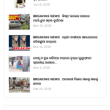
Jun 6, 2026
BREAKING NEWS : କିଷ୍ଟ କଲେଜ ପାଖରେ
ମାର୍ମନ୍ତୁଦ ସଡ଼କ ଦୁର୍ଘଟଣା
Mar 22, 2026
BREAKING NEWS : ଗ୍ରାମ ବାସୀଙ୍କ ସହଯୋଗରେ
ହରିଣଛୁଆ ଉଦ୍ଧାର
Mar 14, 2026
ବୋହୂ ଓ ଦୁଇ ନାତିଙ୍କ ମାଡ଼ରେ ବୃଦ୍ଧା ଗୁରୁତ୍ଵର।
ସ୍ଥାନୀୟ ଥାନାରେ…
Mar 6, 2026
BREAKING NEWS : ଅବକାରୀ ବିଭାଗ ସକାଳୁ ସକାଳୁ
ଛଡାଉ
Feb 24, 2026