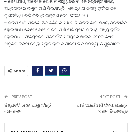
– ଦେଖାଯାଏ, ଅନେକେ ଶୋଷ ନ ଲାଗୁଥିଲେ ବି ଏକ ନିର୍ଦ୍ଦିଷ୍ଟ ସମୟ
ଅନ୍ତରାଳରେ ଉଷୁମ ପାଣି ପିଇଥା’ନ୍ତି। ଏହାଦ୍ୱାରା ସ୍ନାୟୁ ଫୁଲିବା ସହ
ମୁଣ୍ଡବିନ୍ଧା ଭଳି ବିଭିନ୍ନ ଲକ୍ଷଣ ଦେଖାଦେଇଥାଏ।
– ଗରମ ପାଣି ପିଇଲେ ଓଠ ଜଳିଯିବା ସହ ପାଟି ଭିତର ଭାଗ ମଧ୍ୟ ପ୍ରଭାବିତ
ହୋଇଥାଏ। କେବେକେବେ ଗରମ ପାଣି ବାଜି ସ୍ବାଦ ଗ୍ରନ୍ଥି ମଧ୍ୟ ଦୁର୍ବଳ
ହୋଇଯାଏ। ଫଳସ୍ବରୂପ ପରବର୍ତ୍ତୀ ସମୟରେ ଖାଇବା ବେଳେ କଷ୍ଟ
ଅନୁଭବ କରିବା କିମ୍ବା ସ୍ବାଦ ବାରି ନ ପାରିବା ଭଳି ସମସ୍ୟା ଉପୁଜିପାରେ।
Share
PREV POST
NEXT POST
ନିଷ୍ପତ୍ତି ନେଇ ପାରୁନାହାଁନ୍ତି
ଆଜି ଆଲଜିମର୍ସ ଦିବସ, ଜାଣନ୍ତୁ
ଗେହେଲାଟ
ଏହାର ବିଶେଷତ୍ବ