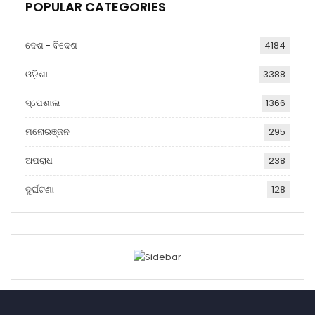
POPULAR CATEGORIES
ଦେଶ - ବିଦେଶ
4184
ଓଡ଼ିଶା
3388
ସ୍ପେଶାଲ
1366
ମନୋରଞ୍ଜନ
295
ଅପରାଧ
238
ଦୁର୍ଘଟଣା
128