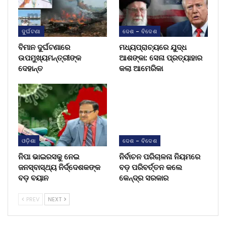
ଦୁର୍ଘଟଣା
ଦେଶ - ବିଦେଶ
ବିମାନ ଦୁର୍ଘଟଣାରେ
ମଧ୍ୟପ୍ରାଚ୍ୟରେ ଯୁଦ୍ଧ
ଉପମୁଖ୍ୟମନ୍ତ୍ରୀଙ୍କ
ଆଶଙ୍କା: ସେନା ପ୍ରତ୍ୟାହାର
ଦେହାନ୍ତ
କଲା ଆମେରିକା
ଓଡ଼ିଶା
ଦେଶ - ବିଦେଶ
ନିପା ଭାଇରସକୁ ନେଇ
ନିର୍ବାଚନ ପରିଚାଳନା ନିୟମରେ
ଜନସ୍ବାସ୍ଥ୍ୟ ନିର୍ଦ୍ଦେଶକଙ୍କ
ବଡ଼ ପରିବର୍ତ୍ତନ କଲେ
ବଡ଼ ବୟାନ
କେନ୍ଦ୍ର ସରକାର
PREV
NEXT