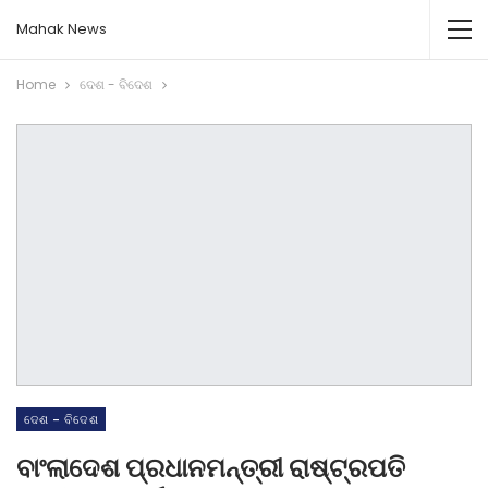
Mahak News
Home
ଦେଶ - ବିଦେଶ
ଦେଶ - ବିଦେଶ
ବାଂଲାଦେଶ ପ୍ରଧାନମନ୍ତ୍ରୀ ରାଷ୍ଟ୍ରପତି