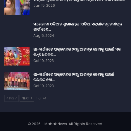
Jan 15, 2026
ସାରେଗାମା ଓଡ଼ିଆର ଶୁଭାରମ୍ଭ : ଓଡ଼ିଆ ସଙ୍ଗୀତ ପ୍ରେମୀଙ୍କ
ପାଇଁ ହେବ…
Aug 5, 2024
ଜୀ-ସାର୍ଥକରେ ଅକ୍ଟୋବର ୨୧ରୁ ଆରମ୍ଭ ହେବାକୁ ଯାଉଛି ଏକ
ଭିନ୍ନ ଧରଣର…
Oct 19, 2023
ଜୀ-ସାର୍ଥକରେ ଅକ୍ଟୋବର ୨୧ରୁ ଆରମ୍ଭ ହେବାକୁ ଯାଉଛି
ରିୟଲିଟି ଶୋ…
Oct 19, 2023
PREV
NEXT
1 of 74
© 2026 - Mahak News. All Rights Reserved.