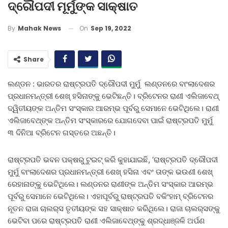
ଦ୍ରୌପଦୀ ମୂର୍ମୁଙ୍କ ସାକ୍ଷାତ
On
Sep 19, 2022
By
Mahak News
Share
ଲଣ୍ଡନ : ଭାରତର ରାଷ୍ଟ୍ରପତି ଦ୍ରୌପଦୀ ମୁର୍ମୁ ଲଣ୍ଡନରେ ବାଂଲାଦେଶର
ପ୍ରଧାନମନ୍ତ୍ରୀ ଶେଖ୍‌ ହସିନାଙ୍କୁ ଭେଟିଛନ୍ତି। ବ୍ରିଟେନର ରାଣୀ ଏଲିଜାବେଥ୍‌
ଦ୍ୱିତୀୟଙ୍କ ଅନ୍ତିମ ସଂସ୍କାର ଆରମ୍ଭ ପୂର୍ବରୁ ସେମାନେ ଭେଟିଥିଲେ। ରାଣୀ
ଏଲିଜାବେଥ୍‌ଙ୍କ ଅନ୍ତିମ ସଂସ୍କାରରେ ଯୋଗଦେବା ପାଇଁ ରାଷ୍ଟ୍ରପତି ମୁର୍ମୁ
୩ ଦିନିଆ ବ୍ରିଟେନ ଗସ୍ତରେ ଅଛନ୍ତି।
ରାଷ୍ଟ୍ରପତି ଭବନ ପକ୍ଷରୁ ଟୁଇଟ୍‌ କରି କୁହାଯାଇଛି, ‘ରାଷ୍ଟ୍ରପତି ଦ୍ରୌପଦୀ
ମୁର୍ମୁ ବାଂଲାଦେଶର ପ୍ରଧାନମନ୍ତ୍ରୀ ଶେଖ୍‌ ହସିନା ଏବଂ ତାଙ୍କ ଭଉଣୀ ଶେଖ୍‌
ରେହାନାଙ୍କୁ ଭେଟିଥିଲେ। ଲଣ୍ଡନର ରାଣୀଙ୍କ ଅନ୍ତିମ ସଂସ୍କାର ଆରମ୍ଭ
ପୂର୍ବରୁ ସେମାନେ ଭେଟିଥିଲେ। ଏହାପୂର୍ବରୁ ରାଷ୍ଟ୍ରପତି ବକିଂହାମ୍‌ ବ୍ରିଟେନର
ନୂତନ ରାଜା ଚାଲର୍‌ସ ତୃତୀୟଙ୍କ ସହ ସାକ୍ଷାତ କରିଥିଲେ। ରାଜା ଚାଲର୍‌ସଙ୍କୁ
ଭେଟିବା ପରେ ରାଷ୍ଟ୍ରପତି ରାଣୀ ଏଲିଜାବେଥ୍‌ଙ୍କୁ ଶ୍ରଦ୍ଧାଞ୍ଜଳି ଅର୍ପଣ