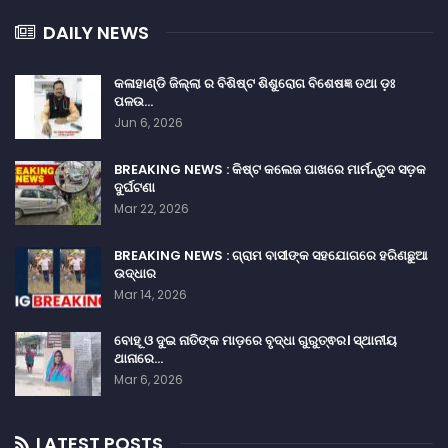
DAILY NEWS
କଳାହାଣ୍ଡି ଜିଲ୍ଲା ର ବିଶିଷ୍ଟ ଶିଶୁରୋଗ ବିଶେଷଜ୍ଞ ତଥା ଡ଼ଃ
ପଳଉ…
Jun 6, 2026
BREAKING NEWS : କିଷ୍ଟ କଲେଜ ପାଖରେ ମାର୍ମନ୍ତୁଦ ସଡ଼କ
ଦୁର୍ଘଟଣା
Mar 22, 2026
BREAKING NEWS : ଗ୍ରାମ ବାସୀଙ୍କ ସହଯୋଗରେ ହରିଣଛୁଆ
ଉଦ୍ଧାର
Mar 14, 2026
ବୋହୂ ଓ ଦୁଇ ନାତିଙ୍କ ମାଡ଼ରେ ବୃଦ୍ଧା ଗୁରୁତ୍ଵର। ସ୍ଥାନୀୟ
ଥାନାରେ…
Mar 6, 2026
LATEST POSTS