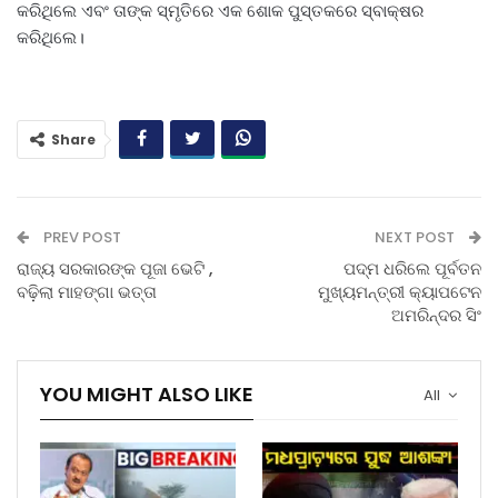
କରିଥିଲେ ଏବଂ ତାଙ୍କ ସ୍ମୃତିରେ ଏକ ଶୋକ ପୁସ୍ତକରେ ସ୍ବାକ୍ଷର
କରିଥିଲେ।
Share
PREV POST
NEXT POST
ରାଜ୍ୟ ସରକାରଙ୍କ ପୂଜା ଭେଟି ,
ପଦ୍ମ ଧରିଲେ ପୂର୍ବତନ
ବଢ଼ିଲା ମାହଙ୍ଗା ଭତ୍ତା
ମୁଖ୍ୟମନ୍ତ୍ରୀ କ୍ୟାପଟେନ
ଅମରିନ୍ଦର ସିଂ
YOU MIGHT ALSO LIKE
All