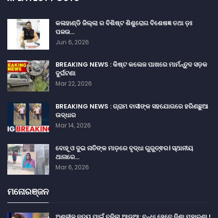
କଳାହାଣ୍ଡି ଜିଲ୍ଲା ର ବିଶିଷ୍ଟ ଶିଶୁରୋଗ ବିଶେଷଜ୍ଞ ତଥା ଡ଼ଃ
ପଳଉ…
Jun 6, 2026
BREAKING NEWS : କିଷ୍ଟ କଲେଜ ପାଖରେ ମାର୍ମନ୍ତୁଦ ସଡ଼କ
ଦୁର୍ଘଟଣା
Mar 22, 2026
BREAKING NEWS : ଗ୍ରାମ ବାସୀଙ୍କ ସହଯୋଗରେ ହରିଣଛୁଆ
ଉଦ୍ଧାର
Mar 14, 2026
ବୋହୂ ଓ ଦୁଇ ନାତିଙ୍କ ମାଡ଼ରେ ବୃଦ୍ଧା ଗୁରୁତ୍ଵର। ସ୍ଥାନୀୟ
ଥାନାରେ…
Mar 6, 2026
ମନୋରଞ୍ଜନ
ଅଶ୍ଳୀଳ ନୃତ୍ୟ ପାଇଁ ବଢ଼ିଲା ଆଡୁଆ: ବନ୍ଧା ହେବେ ନିଶା ମହାରଣା !