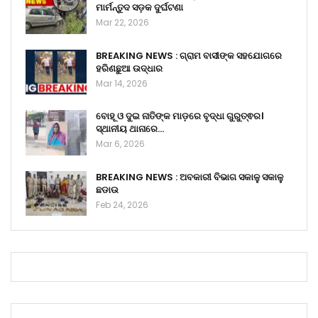
ମାର୍ମନ୍ତୁଦ ସଡ଼କ ଦୁର୍ଘଟଣା
Mar 22, 2026
BREAKING NEWS : ଗ୍ରାମ ବାସୀଙ୍କ ସହଯୋଗରେ
ହରିଣଛୁଆ ଉଦ୍ଧାର
Mar 14, 2026
ବୋହୂ ଓ ଦୁଇ ନାତିଙ୍କ ମାଡ଼ରେ ବୃଦ୍ଧା ଗୁରୁତ୍ଵର।
ସ୍ଥାନୀୟ ଥାନାରେ…
Mar 6, 2026
BREAKING NEWS : ଅବକାରୀ ବିଭାଗ ସକାଳୁ ସକାଳୁ
ଛଡାଉ
Feb 24, 2026