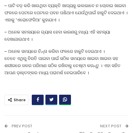
– ପାଟି ବଡ଼ କରି ଖାଉଥିବା ବ୍ୟକ୍ତି ଖାଦ୍ୟକୁ ଭଲଭାବେ ନ ଚୋବାଇ ଖାଇବା
ଫଳରେ ପେଟରେ ପେଟରେ ପବନ ପଶିଥାଏ ଯେଉଁଥିପାଇଁ ହାକୁଟି ଦେଇଥାଏ ।
ଏହାକୁ ‘ଏରୋଫେଜିଆ’ କୁହାଯାଏ ।
– ଅନେକ ସମସୟରେ ଗ୍ୟାସ ହେବା କାରଣରୁ ମଧ୍ୟ ଏହି ସମସ୍ୟା
ଦେଖାଯାଇଥାଏ ।
– ଅନେକ ସମୟରେ ଚିନ୍ତା କରିବା ଫଳରେ ହାକୁଟି ଦେଇଥାଏ ।
ତେବେ ଏଥିରୁ ବିରତି ପାଇବା ପାଇଁ ସଠିକ ସମୟରେ ଖାଇବା ଖାଇବା ସହ
ଶରୀରରେ ଜଳର ପରିମାଣ ସଠିକ ରଖିବାକୁ ଚେଷ୍ଟା କରନ୍ତୁ । ଏହା ସହିତ
ଆପଣ ଡ଼ାକ୍ତଙ୍କର ମଧ୍ୟ ପରାମର୍ଶ ନେଇପାରିବେ ।
Share
PREV POST
NEXT POST