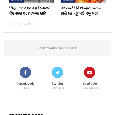
ବିଶ୍ୱ ଆତ୍ମହତ୍ୟା ନିବାରଣ
ଖାଉଛନ୍ତି କି ଆଚାର, ତେବେ
ଦିବସରେ ସଚେତନତା ରାଲି
ଜାଣି ରଖନ୍ତୁ ଏହି ସବୁ କଥା
PREV
NEXT
Comments are closed.
Facebook
Twitter
Youtube
Likes
Followers
Subscribers