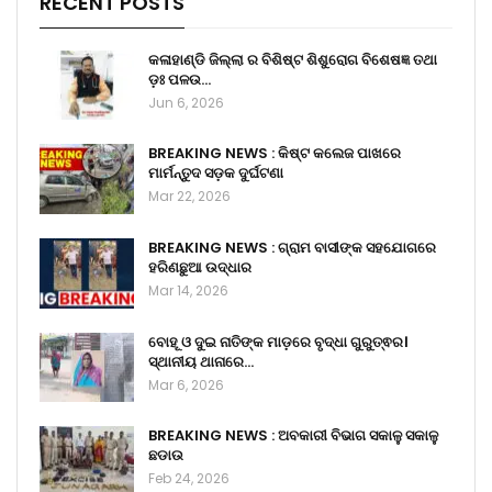
RECENT POSTS
କଳାହାଣ୍ଡି ଜିଲ୍ଲା ର ବିଶିଷ୍ଟ ଶିଶୁରୋଗ ବିଶେଷଜ୍ଞ ତଥା
ଡ଼ଃ ପଳଉ…
Jun 6, 2026
BREAKING NEWS : କିଷ୍ଟ କଲେଜ ପାଖରେ
ମାର୍ମନ୍ତୁଦ ସଡ଼କ ଦୁର୍ଘଟଣା
Mar 22, 2026
BREAKING NEWS : ଗ୍ରାମ ବାସୀଙ୍କ ସହଯୋଗରେ
ହରିଣଛୁଆ ଉଦ୍ଧାର
Mar 14, 2026
ବୋହୂ ଓ ଦୁଇ ନାତିଙ୍କ ମାଡ଼ରେ ବୃଦ୍ଧା ଗୁରୁତ୍ଵର।
ସ୍ଥାନୀୟ ଥାନାରେ…
Mar 6, 2026
BREAKING NEWS : ଅବକାରୀ ବିଭାଗ ସକାଳୁ ସକାଳୁ
ଛଡାଉ
Feb 24, 2026