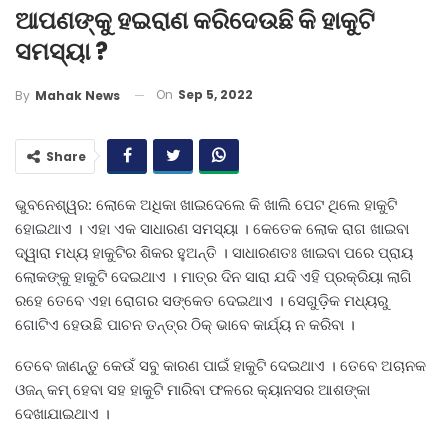
ଆପଣଙ୍କୁ ହଇରାଣ କରିଦେଉଛି କି ହାକୁଟି
ସମସ୍ୟା ?
On
Sep 5, 2022
By
Mahak News
Share
ଭୁବନେଶ୍ୱର: ଲୋକେ ଅଧିକା ଖାଇଦେଲେ କି ଖାଲି ପେଟ ଥିଲେ ହାକୁଟି
ହୋଇଥାଏ । ଏହା ଏକ ସାଧାରଣ ସମସ୍ୟା । କେତେକ ଲୋକ ରାଗ ଖାଇବା
ଦ୍ୱାରା ମଧ୍ୟ ହାକୁଟିର ଶିକର ହୁଅନ୍ତି । ସାଧାରଣତଃ ଖାଇବା ପରେ ପ୍ରାୟ
ଲୋକଙ୍କୁ ହାକୁଟି ଦେଇଥାଏ । ମାତ୍ର ଦିନ ସାରା ଯଦି ଏହି ପ୍ରକ୍ରିୟା ଲାଗି
ରହେ ତେବେ ଏହା ରୋଗର ସଙ୍କେତ ଦେଇଥାଏ । ସେଗୁଡ଼ିକ ମଧ୍ୟରୁ
ଗୋଟିଏ ହେଉଛି ପାଚନ ତନ୍ତ୍ର ଠିକ୍‌ ଭାବେ କାର୍ଯ୍ୟ ନ କରିବା ।
ତେବେ ଜାଣନ୍ତୁ କେଉଁ ସବୁ କାରଣ ପାଇଁ ହାକୁଟି ଦେଇଥାଏ । ତେବେ ଅଚାନକ
ଓଜନ୍‌ କମ୍‌ ହେବା ସହ ହାକୁଟି ମାରିବା ଫଳରେ କ୍ୟାନସର ଆଶଙ୍କା
ଦେଖାଯାଇଥାଏ ।