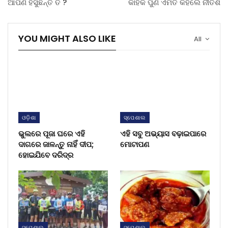
ଆପଣ ହସୁଛନ୍ତି ତ ?
କାହିଁକି ପୁଣି ଏମିତି କହିଲେ ନୀତିଶ
YOU MIGHT ALSO LIKE
All
ଓଡ଼ିଶା
ସ୍ପେଶାଲ
ଭୁଲରେ ପୂଜା ଘରେ ଏହି
ଏହି ସବୁ ଅଭ୍ୟାସ ବଢ଼ାଇପାରେ
ଦାଗରେ ଜାଳନ୍ତୁ ନାହିଁ ଦୀପ;
ମୋଟାପଣ
ହୋଇଯିବେ ଦରିଦ୍ର
ସ୍ପେଶାଲ
ସ୍ପେଶାଲ