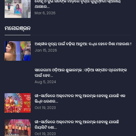
ବୋହୂ ଓ ଦୁଇ ନାତିଙ୍କ ମାଡ଼ରେ ବୃଦ୍ଧା ଗୁରୁତ୍ଵର। ସ୍ଥାନୀୟ
ଥାନାରେ…
Mar 6, 2026
ମନୋରଞ୍ଜନ
ଅଶ୍ଳୀଳ ନୃତ୍ୟ ପାଇଁ ବଢ଼ିଲା ଆଡୁଆ: ବନ୍ଧା ହେବେ ନିଶା ମହାରଣା !
Jan 15, 2026
ସାରେଗାମା ଓଡ଼ିଆର ଶୁଭାରମ୍ଭ : ଓଡ଼ିଆ ସଙ୍ଗୀତ ପ୍ରେମୀଙ୍କ
ପାଇଁ ହେବ…
Aug 5, 2024
ଜୀ-ସାର୍ଥକରେ ଅକ୍ଟୋବର ୨୧ରୁ ଆରମ୍ଭ ହେବାକୁ ଯାଉଛି ଏକ
ଭିନ୍ନ ଧରଣର…
Oct 19, 2023
ଜୀ-ସାର୍ଥକରେ ଅକ୍ଟୋବର ୨୧ରୁ ଆରମ୍ଭ ହେବାକୁ ଯାଉଛି
ରିୟଲିଟି ଶୋ…
Oct 19, 2023