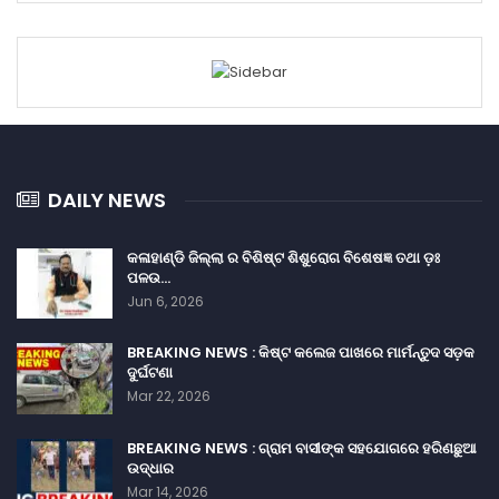
DAILY NEWS
କଳାହାଣ୍ଡି ଜିଲ୍ଲା ର ବିଶିଷ୍ଟ ଶିଶୁରୋଗ ବିଶେଷଜ୍ଞ ତଥା ଡ଼ଃ
ପଳଉ…
Jun 6, 2026
BREAKING NEWS : କିଷ୍ଟ କଲେଜ ପାଖରେ ମାର୍ମନ୍ତୁଦ ସଡ଼କ
ଦୁର୍ଘଟଣା
Mar 22, 2026
BREAKING NEWS : ଗ୍ରାମ ବାସୀଙ୍କ ସହଯୋଗରେ ହରିଣଛୁଆ
ଉଦ୍ଧାର
Mar 14, 2026