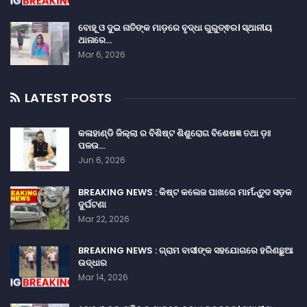
ବୋହୂ ଓ ଦୁଇ ନାତିଙ୍କ ମାଡ଼ରେ ବୃଦ୍ଧା ଗୁରୁତ୍ଵର। ସ୍ଥାନୀୟ
ଥାନାରେ…
Mar 6, 2026
LATEST POSTS
କଳାହାଣ୍ଡି ଜିଲ୍ଲା ର ବିଶିଷ୍ଟ ଶିଶୁରୋଗ ବିଶେଷଜ୍ଞ ତଥା ଡ଼ଃ
ପଳଉ…
Jun 6, 2026
BREAKING NEWS : କିଷ୍ଟ କଲେଜ ପାଖରେ ମାର୍ମନ୍ତୁଦ ସଡ଼କ
ଦୁର୍ଘଟଣା
Mar 22, 2026
BREAKING NEWS : ଗ୍ରାମ ବାସୀଙ୍କ ସହଯୋଗରେ ହରିଣଛୁଆ
ଉଦ୍ଧାର
Mar 14, 2026