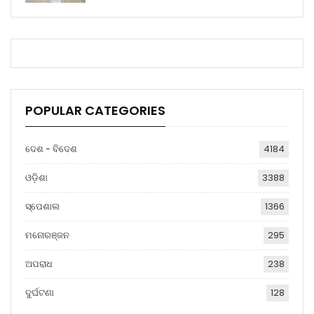
POPULAR CATEGORIES
ଦେଶ - ବିଦେଶ
4184
ଓଡ଼ିଶା
3388
ସ୍ପେଶାଲ
1366
ମନୋରଞ୍ଜନ
295
ଅପରାଧ
238
ଦୁର୍ଘଟଣା
128