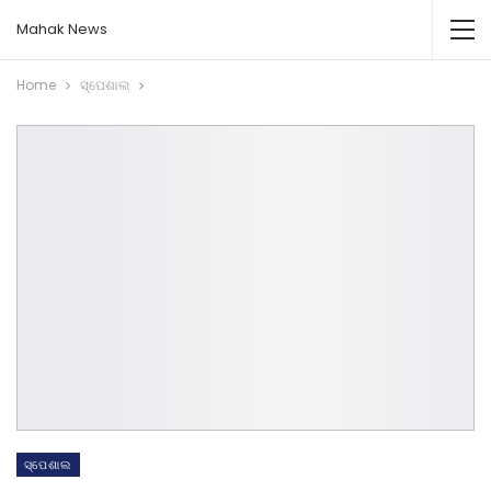
Mahak News
Home
ସ୍ପେଶାଲ
ସ୍ପେଶାଲ