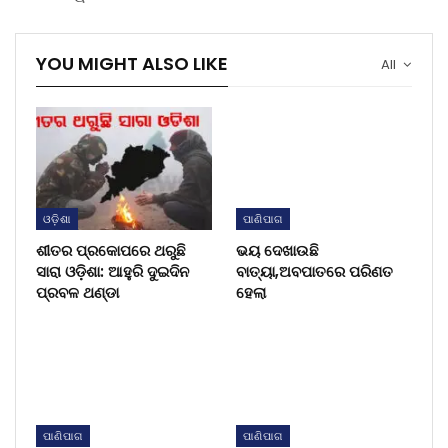
YOU MIGHT ALSO LIKE
All
ଓଡ଼ିଶା
ପାଣିପାଗ
ଶୀତର ପ୍ରକୋପରେ ଥରୁଛି
ଭୟ ଦେଖାଉଛି
ସାରା ଓଡ଼ିଶା: ଆହୁରି ଦୁଇଦିନ
ବାତ୍ୟା,ଅବପାତରେ ପରିଣତ
ପ୍ରବଳ ଥଣ୍ଡା
ହେଲା
ପାଣିପାଗ
ପାଣିପାଗ