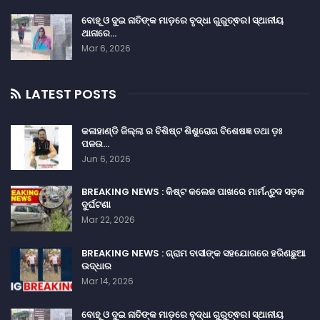
ବୋହୂ ଓ ଦୁଇ ନାତିଙ୍କ ମାଡ଼ରେ ବୃଦ୍ଧା ଗୁରୁତ୍ଵର। ସ୍ଥାନୀୟ
ଥାନାରେ…
Mar 6, 2026
LATEST POSTS
କଳାହାଣ୍ଡି ଜିଲ୍ଲା ର ବିଶିଷ୍ଟ ଶିଶୁରୋଗ ବିଶେଷଜ୍ଞ ତଥା ଡ଼ଃ
ପଳଉ…
Jun 6, 2026
BREAKING NEWS : କିଷ୍ଟ କଲେଜ ପାଖରେ ମାର୍ମନ୍ତୁଦ ସଡ଼କ
ଦୁର୍ଘଟଣା
Mar 22, 2026
BREAKING NEWS : ଗ୍ରାମ ବାସୀଙ୍କ ସହଯୋଗରେ ହରିଣଛୁଆ
ଉଦ୍ଧାର
Mar 14, 2026
ବୋହୂ ଓ ଦୁଇ ନାତିଙ୍କ ମାଡ଼ରେ ବୃଦ୍ଧା ଗୁରୁତ୍ଵର। ସ୍ଥାନୀୟ