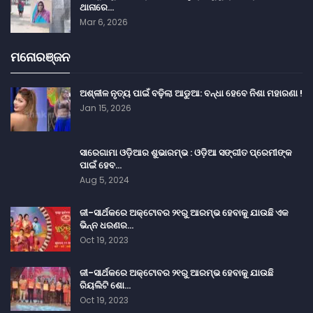
ଥାନାରେ…
Mar 6, 2026
ମନୋରଞ୍ଜନ
ଅଶ୍ଳୀଳ ନୃତ୍ୟ ପାଇଁ ବଢ଼ିଲା ଆଡୁଆ: ବନ୍ଧା ହେବେ ନିଶା ମହାରଣା !
Jan 15, 2026
ସାରେଗାମା ଓଡ଼ିଆର ଶୁଭାରମ୍ଭ : ଓଡ଼ିଆ ସଙ୍ଗୀତ ପ୍ରେମୀଙ୍କ
ପାଇଁ ହେବ…
Aug 5, 2024
ଜୀ-ସାର୍ଥକରେ ଅକ୍ଟୋବର ୨୧ରୁ ଆରମ୍ଭ ହେବାକୁ ଯାଉଛି ଏକ
ଭିନ୍ନ ଧରଣର…
Oct 19, 2023
ଜୀ-ସାର୍ଥକରେ ଅକ୍ଟୋବର ୨୧ରୁ ଆରମ୍ଭ ହେବାକୁ ଯାଉଛି
ରିୟଲିଟି ଶୋ…
Oct 19, 2023