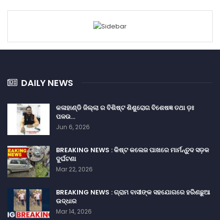
DAILY NEWS
କଳାହାଣ୍ଡି ଜିଲ୍ଲା ର ବିଶିଷ୍ଟ ଶିଶୁରୋଗ ବିଶେଷଜ୍ଞ ତଥା ଡ଼ଃ
ପଳଉ…
Jun 6, 2026
BREAKING NEWS : କିଷ୍ଟ କଲେଜ ପାଖରେ ମାର୍ମନ୍ତୁଦ ସଡ଼କ
ଦୁର୍ଘଟଣା
Mar 22, 2026
BREAKING NEWS : ଗ୍ରାମ ବାସୀଙ୍କ ସହଯୋଗରେ ହରିଣଛୁଆ
ଉଦ୍ଧାର
Mar 14, 2026