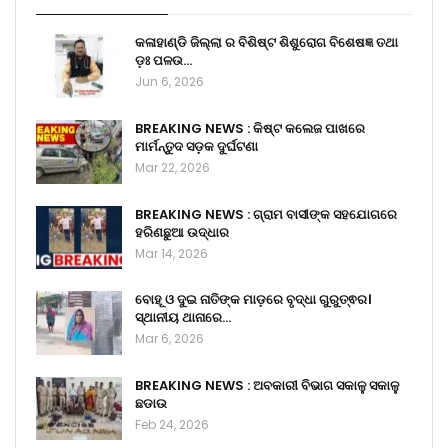
କଳାହାଣ୍ଡି ଜିଲ୍ଲା ର ବିଶିଷ୍ଟ ଶିଶୁରୋଗ ବିଶେଷଜ୍ଞ ତଥା
ଡ଼ଃ ପଳଉ…
Jun 6, 2026
BREAKING NEWS : କିଷ୍ଟ କଲେଜ ପାଖରେ
ମାର୍ମନ୍ତୁଦ ସଡ଼କ ଦୁର୍ଘଟଣା
Mar 22, 2026
BREAKING NEWS : ଗ୍ରାମ ବାସୀଙ୍କ ସହଯୋଗରେ
ହରିଣଛୁଆ ଉଦ୍ଧାର
Mar 14, 2026
ବୋହୂ ଓ ଦୁଇ ନାତିଙ୍କ ମାଡ଼ରେ ବୃଦ୍ଧା ଗୁରୁତ୍ଵର।
ସ୍ଥାନୀୟ ଥାନାରେ…
Mar 6, 2026
BREAKING NEWS : ଅବକାରୀ ବିଭାଗ ସକାଳୁ ସକାଳୁ
ଛଡାଉ
Feb 24, 2026