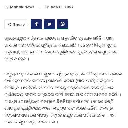
On
Sep 16, 2022
By
Mahak News
Share
ଭୁବନେଶ୍ୱର: ବର୍ତ୍ତମାନ ରାଜ୍ୟରେ ଗଳୁଗଳିର ପ୍ରଭାବ ରହିଛି । ଯାହା
ଆସନ୍ତା ୨ଦିନ ରହିବାର ପୂର୍ବାନୁମାନ କରାଯାଉଛି । ତେବେ ମିଳିଥିବା ସୂଚନା
ଅନୁଯାୟୀ, ଆସନ୍ତା ୧୮ ତାରିଖରେ ଘୂର୍ଣ୍ଣିବଳୟ ସୃଷ୍ଟି ହୋଇ ଲଘୁଚାପରେ
ପରିଣତ ହେବ ।
ଲଘୁଚାପ ପ୍ରଭାବରେ ୧୮ରୁ ୨୧ ପର୍ୟ୍ୟନ୍ତ ରାଜ୍ୟରେ କିଛି ସ୍ଥାନରେ ପ୍ରବଳ
ବର୍ଷା ହେବ ବୋଲି ଭାରତୀୟ ପାଣିପାଗ ବିଭାଗ (ଆଇଏମଡି) ପୂର୍ବାନୁମାନ
କରିଛନ୍ତି । ସେହିପରି ୨୫ ତାରିଖ ବେଳକୁ ବଙ୍ଗୋପସାଗରରେ ପୁଣି ଏକ
ଘୂର୍ଣ୍ଣିବଳୟ ହେବାର ସମ୍ଭାବନା ରହିଛି ବୋଲି ଆଇଏମଡି ଆକଳନ କରିଛି ।
ଆସନ୍ତା ୧୯ ପର୍ୟ୍ୟନ୍ତ ରାଜ୍ୟରେ ବିକ୍ଷିପ୍ତ ବର୍ଷା ହେବ । ୧୮ରେ ସୃଷ୍ଟି
ହୋଇଥିବା ଘୂର୍ଣ୍ଣିବଳୟ ୧୯ରେ ଲଘୁଚାପ ଏବଂ ୨୦ରେ ଓଡିଶା ସଂଲଗ୍ନ
ବଙ୍ଗୋପସାଗରରେ ସ୍ପଷ୍ଟ ଚିହ୍ନଟ ଲଘୁଚାପରେ ପରିଣତ ହେବ । ଏହା
ଅବପାତ ରୂପ ମଧ୍ୟ ନେଇପାରେ ।