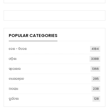
POPULAR CATEGORIES
ଦେଶ - ବିଦେଶ
4184
ଓଡ଼ିଶା
3388
ସ୍ପେଶାଲ
1366
ମନୋରଞ୍ଜନ
295
ଅପରାଧ
238
ଦୁର୍ଘଟଣା
128