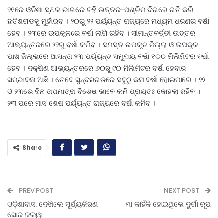
୨୧ରେ ଓଡିଶା ସ୍ଥଳ ଭାଗରେ ରହି ଉତ୍ତର-ପଶ୍ଚିମ ଦିଗରେ ଗତି କରି
ଛତିଶଗଡକୁ ମୁହାଁଇବ । ୨୦ରୁ ୨୨ ପର୍ୟ୍ୟନ୍ତ ରାଜ୍ୟରେ ମଧ୍ୟମ ଧରଣର ବର୍ଷା
ହେବ । ୨୩ରେ ଉପକୂଳରେ ବର୍ଷା ଲାଗି ରହିବ । ସୀମାନ୍ତବର୍ତ୍ତୀ ଉତ୍ତର
ଆଭ୍ୟନ୍ତରରେ ୨୨ରୁ ବର୍ଷା କମିବ । ସମସ୍ତ ଉପକୂଳ ଜିଲ୍ଲା ଓ ଉପକୂଳ
ପାଖ ଜିଲ୍ଲାରେ ଆସନ୍ତା ୨୩ ପର୍ୟ୍ୟନ୍ତ ସମୁଦାୟ ବର୍ଷା ୧୦୦ ମିଲିମିଟର ବର୍ଷା
ହେବ । ଦକ୍ଷିଣ ଆଭ୍ୟନ୍ତରରେ ୬୦ରୁ ୯୦ ମିଲିମିଟର ବର୍ଷା ହେବାର
ସମ୍ଭାବନା ଅଛି । ତେବେ ସୁନ୍ଦରଗଡରେ ସବୁଠୁ କମ ବର୍ଷା ହୋଇପାରେ । ୨୨
ଓ ୨୩ରେ ଦିନ ତାପମାତ୍ରା ବିଶେଷ ଭାବେ କମି ପ୍ରାୟତଃ କୋହଲା ରହିବ ।
୨୩ ପରେ ମାସ ଶେଷ ପର୍ୟ୍ୟନ୍ତ ରାଜ୍ୟରେ ବର୍ଷା କମିବ ।
Share
PREV POST
NEXT POST
ଓଡ଼ିଶାବାସୀ ଦେଖିଲେ ସୂର୍ଯ୍ୟକିରଣ
ମା କାହିଁକି ହୋଇଥିଲେ ଦୁର୍ଗା ରୂପ
ସୋର ଜଲୱା