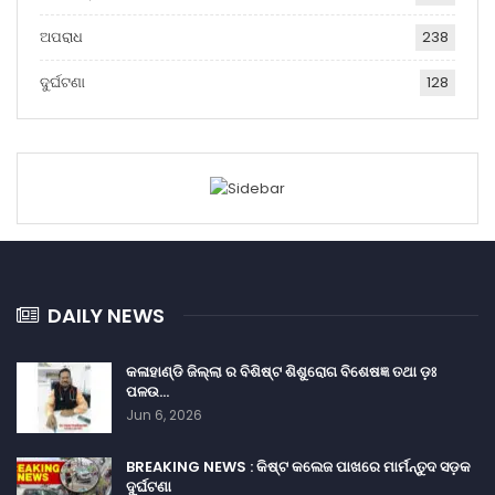
ଅପରାଧ
238
ଦୁର୍ଘଟଣା
128
DAILY NEWS
କଳାହାଣ୍ଡି ଜିଲ୍ଲା ର ବିଶିଷ୍ଟ ଶିଶୁରୋଗ ବିଶେଷଜ୍ଞ ତଥା ଡ଼ଃ
ପଳଉ…
Jun 6, 2026
BREAKING NEWS : କିଷ୍ଟ କଲେଜ ପାଖରେ ମାର୍ମନ୍ତୁଦ ସଡ଼କ
ଦୁର୍ଘଟଣା