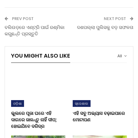
PREV POST
NEXT POST
ବଲିଉଡ଼ରେ ଏଣ୍ଟ୍ରି ପାଇଁ ରଶ୍ମିକା
ଦଶପଲ୍ଲା ପୁଲିସକୁ ବଡ଼ ସଫଳତା
କରୁଛନ୍ତି ପ୍ରସ୍ତୁତି
YOU MIGHT ALSO LIKE
All
ଓଡ଼ିଶା
ସ୍ପେଶାଲ
ଭୁଲରେ ପୂଜା ଘରେ ଏହି
ଏହି ସବୁ ଅଭ୍ୟାସ ବଢ଼ାଇପାରେ
ଦାଗରେ ଜାଳନ୍ତୁ ନାହିଁ ଦୀପ;
ମୋଟାପଣ
ହୋଇଯିବେ ଦରିଦ୍ର