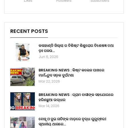
Likes
Followers
Subscribers
RECENT POSTS
କଳାହାଣ୍ଡି ଜିଲ୍ଲା ର ବିଶିଷ୍ଟ ଶିଶୁରୋଗ ବିଶେଷଜ୍ଞ ତଥା
ଡ଼ଃ ପଳଉ…
Jun 6, 2026
BREAKING NEWS : କିଷ୍ଟ କଲେଜ ପାଖରେ
ମାର୍ମନ୍ତୁଦ ସଡ଼କ ଦୁର୍ଘଟଣା
Mar 22, 2026
BREAKING NEWS : ଗ୍ରାମ ବାସୀଙ୍କ ସହଯୋଗରେ
ହରିଣଛୁଆ ଉଦ୍ଧାର
Mar 14, 2026
ବୋହୂ ଓ ଦୁଇ ନାତିଙ୍କ ମାଡ଼ରେ ବୃଦ୍ଧା ଗୁରୁତ୍ଵର।
ସ୍ଥାନୀୟ ଥାନାରେ…