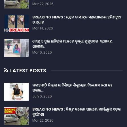
Mar 22, 2026
BREAKING NEWS : ଗ୍ରାମ ବାସୀଙ୍କ ସହଯୋଗରେ ହରିଣଛୁଆ
ଉଦ୍ଧାର
Mar 14, 2026
ବୋହୂ ଓ ଦୁଇ ନାତିଙ୍କ ମାଡ଼ରେ ବୃଦ୍ଧା ଗୁରୁତ୍ଵର। ସ୍ଥାନୀୟ
ଥାନାରେ…
Mar 6, 2026
LATEST POSTS
କଳାହାଣ୍ଡି ଜିଲ୍ଲା ର ବିଶିଷ୍ଟ ଶିଶୁରୋଗ ବିଶେଷଜ୍ଞ ତଥା ଡ଼ଃ
ପଳଉ…
Jun 6, 2026
BREAKING NEWS : କିଷ୍ଟ କଲେଜ ପାଖରେ ମାର୍ମନ୍ତୁଦ ସଡ଼କ
ଦୁର୍ଘଟଣା
Mar 22, 2026