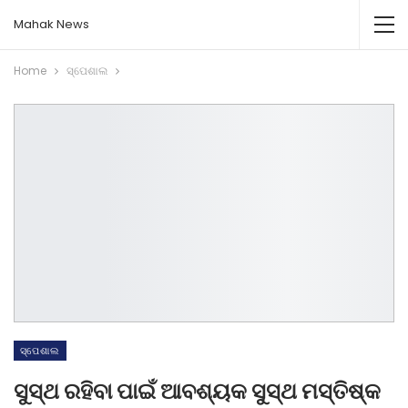
Mahak News
Home
ସ୍ପେଶାଲ
ସ୍ପେଶାଲ
ସୁସ୍ଥ ରହିବା ପାଇଁ ଆବଶ୍ୟକ ସୁସ୍ଥ ମସ୍ତିଷ୍କ