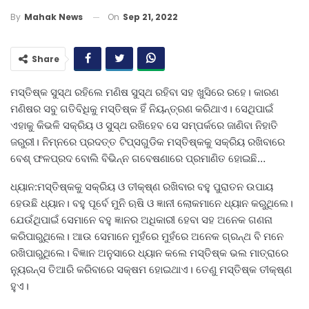
On
Sep 21, 2022
By
Mahak News
Share
ମସ୍ତିଷ୍କ ସୁସ୍ଥ ରହିଲେ ମଣିଷ ସୁସ୍ଥ ରହିବା ସହ ଖୁସିରେ ରହେ। କାରଣ
ମଣିଷର ସବୁ ଗତିବିଧିକୁ ମସ୍ତିଷ୍କ ହିଁ ନିୟନ୍ତ୍ରଣ କରିଥାଏ। ସେଥିପାଇଁ
ଏହାକୁ କିଭଳି ସକ୍ରିୟ ଓ ସୁସ୍ଥ ରଖିହେବ ସେ ସମ୍ପର୍କରେ ଜାଣିବା ନିହାତି
ଜରୁରୀ। ନିମ୍ନରେ ପ୍ରଦତ୍ତ ଟିପ୍ସଗୁଡିକ ମସ୍ତିଷ୍କକୁ ସକ୍ରିୟ ରଖିବାରେ
ବେଶ୍‌ ଫଳପ୍ରଦ ବୋଲି ବିଭିନ୍ନ ଗବେଷଣାରେ ପ୍ରମାଣିତ ହୋଇଛି…
ଧ୍ୟାନ:ମସ୍ତିଷ୍କକୁ ସକ୍ରିୟ ଓ ତୀକ୍ଷ୍ଣ ରଖିବାର ବହୁ ପୁରାତନ ଉପାୟ
ହେଉଛି ଧ୍ୟାନ। ବହୁ ପୂର୍ବେ ମୁନି ଋଷି ଓ ଜ୍ଞାନୀ ଲୋକମାନେ ଧ୍ୟାନ କରୁଥିଲେ।
ଯେଉଁଥିପାଇଁ ସେମାନେ ବହୁ ଜ୍ଞାନର ଅଧିକାରୀ ହେବା ସହ ଅନେକ ଗଣନା
କରିପାରୁଥିଲେ। ଆଉ ସେମାନେ ମୁହଁରେ ମୁହଁରେ ଅନେକ ଗ୍ରନ୍ଥ ବି ମନେ
ରଖିପାରୁଥିଲେ। ବିଜ୍ଞାନ ଅନୁସାରେ ଧ୍ୟାନ କଲେ ମସ୍ତିଷ୍କ ଭଲ ମାତ୍ରାରେ
ନ୍ୟୁରନ୍ସ ତିଆରି କରିବାରେ ସକ୍ଷମ ହୋଇଥାଏ। ତେଣୁ ମସ୍ତିଷ୍କ ତୀକ୍ଷ୍ଣ
ହୁଏ।