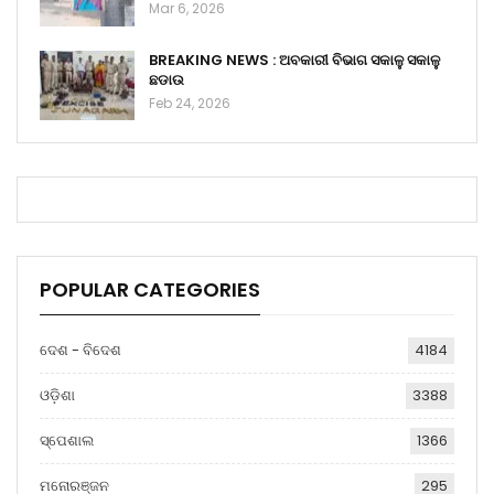
Mar 6, 2026
BREAKING NEWS : ଅବକାରୀ ବିଭାଗ ସକାଳୁ ସକାଳୁ
ଛଡାଉ
Feb 24, 2026
POPULAR CATEGORIES
ଦେଶ - ବିଦେଶ
4184
ଓଡ଼ିଶା
3388
ସ୍ପେଶାଲ
1366
ମନୋରଞ୍ଜନ
295