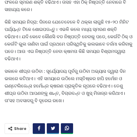
ଫଳରେ ସ୍ମରଣ ଶକ୍ତି ବଢିଥାଏ। ତାସହ ଏହା ଠିକ୍‌ ନିଷ୍ପତ୍ତି ନେବାରେ ବି
ସାହାଯ୍ୟ କରେ।
କିଛି ସମୟର ନିଦ୍ରା: ଦିନରେ ଯେତେବେଳେ ବି ଥକ୍କା ଲାଗୁଛି ୧୫-୨୦ ମିନିଟ
ପର୍ଯ୍ୟନ୍ତ ଟିକେ ଶୋଇପଡନ୍ତୁ। ଏଭଳି କଲେ ମଧ୍ୟ ସ୍ମରଣ ଶକ୍ତି
ବଢିଥାଏ। ଯଦି କେବେ କୌଣସି ବଡ ନିଷ୍ପତ୍ତି ନେବାକୁ ପଡେ, କେଉଁଟି ଠିକ୍‌ ଓ
କେଉଁଟି ଭୁଲ ଜାଣିବା ପାଇଁ ପ୍ରଥମେ ପରିସ୍ଥିତିକୁ ଭଲଭାବେ ତର୍ଜମା କରିବାକୁ
ପଡେ। ଆଉ ଏଇ ନିଷ୍ପତ୍ତି ନେବା କ୍ଷମତା କିଛି ସମୟର ବିଶ୍ରାମଦ୍ୱାରା
ବଢିଥାଏ।
ସକାଳେ ଶୀଘ୍ର ଉଠିବା : ସୂର୍ଯ୍ୟୋଦୟ ପୂର୍ବରୁ ଉଠିବା ଅଭ୍ୟାସ ଦ୍ୱାରା ଦିନ
ଭଲରେ କଟିଥାଏ। ଏହି ସମୟରେ ଉଠିଲେ ମସ୍ତିଷ୍କର ହାପି ହର୍ମୋନ ଓ
ଇଣ୍ଟେଲିଜେନ୍ସ ହର୍ମୋନ୍‌ର କ୍ଷରଣ ପ୍ରାକୃତିକ ରୂପରେ ବଢିଥାଏ। ତେଣୁ
ଶୀଘ୍ର ଉଠିବା ଆପଣଙ୍କୁ ଶାନ୍ତ, ବିଚାରବନ୍ତ ଓ ଖୁସ୍‌ ମିଜାଜ୍‌ର କରିଥାଏ।
ତା’ସହ ଅବସାଦରୁ ବି ଦୂରେଇ ରଖେ।
Share