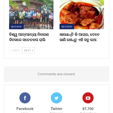
ସ୍ପେଶାଲ
ସ୍ପେଶାଲ
ବିଶ୍ୱ ଆତ୍ମହତ୍ୟା ନିବାରଣ
ଖାଉଛନ୍ତି କି ଆଚାର, ତେବେ
ଦିବସରେ ସଚେତନତା ରାଲି
ଜାଣି ରଖନ୍ତୁ ଏହି ସବୁ କଥା
PREV
NEXT
Comments are closed.
Facebook
Twitter
87,700