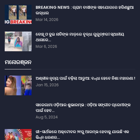
BREAKING NEWS : ଗ୍ରାମ ବାସୀଙ୍କ ସହଯୋଗରେ ହରିଣଛୁଆ
ଉଦ୍ଧାର
Mar 14, 2026
ବୋହୂ ଓ ଦୁଇ ନାତିଙ୍କ ମାଡ଼ରେ ବୃଦ୍ଧା ଗୁରୁତ୍ଵର। ସ୍ଥାନୀୟ
ଥାନାରେ…
Mar 6, 2026
ମନୋରଞ୍ଜନ
ଅଶ୍ଳୀଳ ନୃତ୍ୟ ପାଇଁ ବଢ଼ିଲା ଆଡୁଆ: ବନ୍ଧା ହେବେ ନିଶା ମହାରଣା !
Jan 15, 2026
ସାରେଗାମା ଓଡ଼ିଆର ଶୁଭାରମ୍ଭ : ଓଡ଼ିଆ ସଙ୍ଗୀତ ପ୍ରେମୀଙ୍କ
ପାଇଁ ହେବ…
Aug 5, 2024
ଜୀ-ସାର୍ଥକରେ ଅକ୍ଟୋବର ୨୧ରୁ ଆରମ୍ଭ ହେବାକୁ ଯାଉଛି ଏକ
ଭିନ୍ନ ଧରଣର…