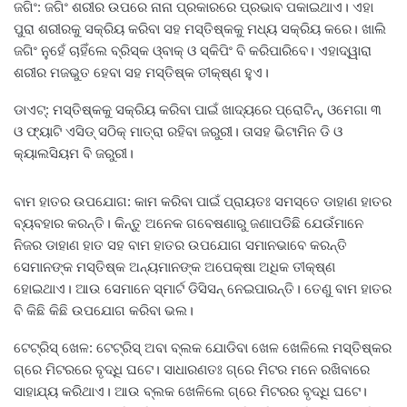
ଜଗିଂ: ଜଗିଂ ଶରୀର ଉପରେ ନାନା ପ୍ରକାରରେ ପ୍ରଭାବ ପକାଇଥାଏ। ଏହା
ପୁରା ଶରୀରକୁ ସକ୍ରିୟ କରିବା ସହ ମସ୍ତିଷ୍କକୁ ମଧ୍ୟ ସକ୍ରିୟ କରେ। ଖାଲି
ଜଗିଂ ନୁହେଁ ଚାହିଁଲେ ବ୍ରିସ୍କ ଓ୍ବାକ୍‌ ଓ ସ୍କିପିଂ ବି କରିପାରିବେ। ଏହାଦ୍ୱାରା
ଶରୀର ମଜଭୁତ ହେବା ସହ ମସ୍ତିଷ୍କ ତୀକ୍ଷ୍ଣ ହୁଏ।
ଡାଏଟ୍‌: ମସ୍ତିଷ୍କକୁ ସକ୍ରିୟ କରିବା ପାଇଁ ଖାଦ୍ୟରେ ପ୍ରୋଟିନ୍‌, ଓମେଗା ୩
ଓ ଫ୍ୟାଟି ଏସିଡ୍‌ ସଠିକ୍‌ ମାତ୍ରା ରହିବା ଜରୁରୀ। ତାସହ ଭିଟାମିନ ଡି ଓ
କ୍ୟାଲସିୟମ ବି ଜରୁରୀ।
ବାମ ହାତର ଉପଯୋଗ: କାମ କରିବା ପାଇଁ ପ୍ରାୟତଃ ସମସ୍ତେ ଡାହାଣ ହାତର
ବ୍ୟବହାର କରନ୍ତି। କିନ୍ତୁ ଅନେକ ଗବେଷଣାରୁ ଜଣାପଡିଛି ଯେଉଁମାନେ
ନିଜର ଡାହାଣ ହାତ ସହ ବାମ ହାତର ଉପଯୋଗ ସମାନଭାବେ କରନ୍ତି
ସେମାନଙ୍କ ମସ୍ତିଷ୍କ ଅନ୍ୟମାନଙ୍କ ଅପେକ୍ଷା ଅଧିକ ତୀକ୍ଷ୍ଣ
ହୋଇଥାଏ। ଆଉ ସେମାନେ ସ୍ମାର୍ଟ ଡିସିସନ୍‌ ନେଇପାରନ୍ତି। ତେଣୁ ବାମ ହାତର
ବି କିଛି କିଛି ଉପଯୋଗ କରିବା ଭଲ।
ଟେଟ୍ରିସ୍‌ ଖେଳ: ଟେଟ୍ରିସ୍‌ ଅବା ବ୍ଲକ ଯୋଡିବା ଖେଳ ଖେଳିଲେ ମସ୍ତିଷ୍କର
ଗ୍ରେ ମିଟରରେ ବୃଦ୍ଧି ଘଟେ। ସାଧାରଣତଃ ଗ୍ରେ ମିଟର ମନେ ରଖିବାରେ
ସାହାଯ୍ୟ କରିଥାଏ। ଆଉ ବ୍ଲକ ଖେଳିଲେ ଗ୍ରେ ମିଟରର ବୃଦ୍ଧି ଘଟେ।