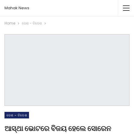
Mahak News
Home
ଦେଶ - ବିଦେଶ
ଦେଶ - ବିଦେଶ
ଆସ୍ଥା ଭୋଟରେ ବିଜୟ ହେଲେ ସୋରେନ