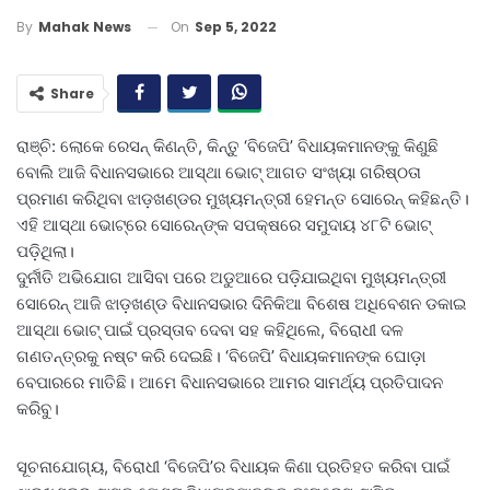
On
Sep 5, 2022
By
Mahak News
Share
ରାଞ୍ଚି: ଲୋକେ ରେସନ୍‌ କିଣନ୍ତି, କିନ୍ତୁ ‘ବିଜେପି’ ବିଧାୟକମାନଙ୍କୁ କିଣୁଛି
ବୋଲି ଆଜି ବିଧାନସଭାରେ ଆସ୍ଥା ଭୋଟ୍‌ ଆଗତ ସଂଖ୍ୟା ଗରିଷ୍ଠତା
ପ୍ରମାଣ କରିଥିବା ଝାଡ଼ଖଣ୍ଡର ମୁଖ୍ୟମନ୍ତ୍ରୀ ହେମନ୍ତ ସୋରେନ୍‌ କହିଛନ୍ତି।
ଏହି ଆସ୍ଥା ଭୋଟ୍‌ରେ ସୋରେନ୍‌ଙ୍କ ସପକ୍ଷରେ ସମୁଦାୟ ୪୮ଟି ଭୋଟ୍‌
ପଡ଼ିଥିଲା।
ଦୁର୍ନୀତି ଅଭିଯୋଗ ଆସିବା ପରେ ଅଡୁଆରେ ପଡ଼ିଯାଇଥିବା ମୁଖ୍ୟମନ୍ତ୍ରୀ
ସୋରେନ୍‌ ଆଜି ଝାଡ଼ଖଣ୍ଡ ବିଧାନସଭାର ଦିନିକିଆ ବିଶେଷ ଅଧିବେଶନ ଡକାଇ
ଆସ୍ଥା ଭୋଟ୍‌ ପାଇଁ ପ୍ରସ୍ତାବ ଦେବା ସହ କହିଥିଲେ, ବିରୋଧୀ ଦଳ
ଗଣତନ୍ତ୍ରକୁ ନଷ୍ଟ କରି ଦେଇଛି। ‘ବିଜେପି’ ବିଧାୟକମାନଙ୍କ ଘୋଡ଼ା
ବେପାରରେ ମାତିଛି। ଆମେ ବିଧାନସଭା‌ରେ ଆମର ସାମର୍ଥ୍ୟ ପ୍ରତିପାଦନ
କରିବୁ।
ସୂଚନାଯୋଗ୍ୟ, ବିରୋଧୀ ‘ବିଜେପି’ର ବିଧାୟକ କିଣା ପ୍ରତିହତ କରିବା ପାଇଁ