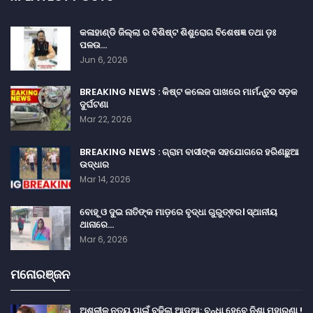
କଳାହାଣ୍ଡି ଜିଲ୍ଲା ର ବିଶିଷ୍ଟ ଶିଶୁରୋଗ ବିଶେଷଜ୍ଞ ତଥା ଡ଼ଃ
ପଳଉ…
Jun 6, 2026
BREAKING NEWS : କିଷ୍ଟ କଲେଜ ପାଖରେ ମାର୍ମନ୍ତୁଦ ସଡ଼କ
ଦୁର୍ଘଟଣା
Mar 22, 2026
BREAKING NEWS : ଗ୍ରାମ ବାସୀଙ୍କ ସହଯୋଗରେ ହରିଣଛୁଆ
ଉଦ୍ଧାର
Mar 14, 2026
ବୋହୂ ଓ ଦୁଇ ନାତିଙ୍କ ମାଡ଼ରେ ବୃଦ୍ଧା ଗୁରୁତ୍ଵର। ସ୍ଥାନୀୟ
ଥାନାରେ…
Mar 6, 2026
ମନୋରଞ୍ଜନ
ଅଶ୍ଳୀଳ ନୃତ୍ୟ ପାଇଁ ବଢ଼ିଲା ଆଡୁଆ: ବନ୍ଧା ହେବେ ନିଶା ମହାରଣା !