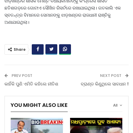
ଝାଡ଼ଖଣ୍ଡର ଶାସକ ମେଣ୍ଟ ବିଧାୟକମାନଙ୍କୁ କଂଗ୍ରେସ ଶାସିତ
ଛତିଶଗଡ଼ରେ ଗୋଟାଏ ସୌଖିନ ରିସର୍ଟରେ ରଖାଯାଇଥିଲା। ଗତକାଲି ଏକ
ସ୍ବତନ୍ତ୍ର ବିମାନରେ ସେମାନଙ୍କୁ ଝାଡ଼ଖଣ୍ଡର ରାଜଧାନୀ ରାଞ୍ଚିକୁ
ଅଣାଯାଇଥିଲା।
Share
PREV POST
NEXT POST
କାହିଁକି ପୁଣି ଏମିତି କହିଲେ ନୀତିଶ
ବ୍ରାଣ୍ଡ କିଣୁଥିଲେ ସାବଧାନ !
YOU MIGHT ALSO LIKE
All