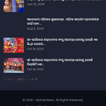
Jan 15, 2026
ସାରେଗାମା ଓଡ଼ିଆର ଶୁଭାରମ୍ଭ : ଓଡ଼ିଆ ସଙ୍ଗୀତ ପ୍ରେମୀଙ୍କ
ପାଇଁ ହେବ…
Aug 5, 2024
ଜୀ-ସାର୍ଥକରେ ଅକ୍ଟୋବର ୨୧ରୁ ଆରମ୍ଭ ହେବାକୁ ଯାଉଛି ଏକ
ଭିନ୍ନ ଧରଣର…
Oct 19, 2023
ଜୀ-ସାର୍ଥକରେ ଅକ୍ଟୋବର ୨୧ରୁ ଆରମ୍ଭ ହେବାକୁ ଯାଉଛି
ରିୟଲିଟି ଶୋ…
Oct 19, 2023
PREV
NEXT
1 of 74
© 2026 - Mahak News. All Rights Reserved.