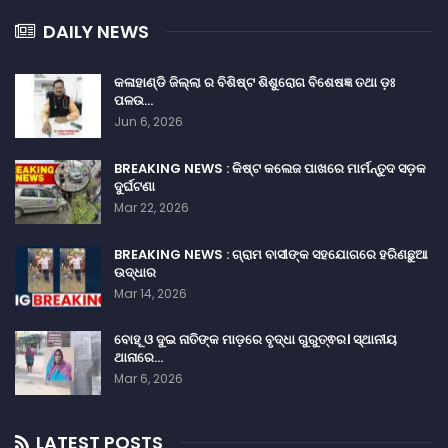
DAILY NEWS
କଳାହାଣ୍ଡି ଜିଲ୍ଲା ର ବିଶିଷ୍ଟ ଶିଶୁରୋଗ ବିଶେଷଜ୍ଞ ତଥା ଡ଼ଃ
ପଳଉ…
Jun 6, 2026
BREAKING NEWS : କିଷ୍ଟ କଲେଜ ପାଖରେ ମାର୍ମନ୍ତୁଦ ସଡ଼କ
ଦୁର୍ଘଟଣା
Mar 22, 2026
BREAKING NEWS : ଗ୍ରାମ ବାସୀଙ୍କ ସହଯୋଗରେ ହରିଣଛୁଆ
ଉଦ୍ଧାର
Mar 14, 2026
ବୋହୂ ଓ ଦୁଇ ନାତିଙ୍କ ମାଡ଼ରେ ବୃଦ୍ଧା ଗୁରୁତ୍ଵର। ସ୍ଥାନୀୟ
ଥାନାରେ…
Mar 6, 2026
LATEST POSTS