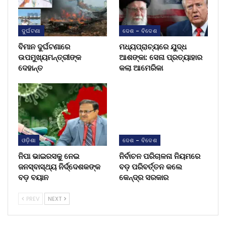
ଦୁର୍ଘଟଣା
ଦେଶ - ବିଦେଶ
ବିମାନ ଦୁର୍ଘଟଣାରେ
ମଧ୍ୟପ୍ରାଚ୍ୟରେ ଯୁଦ୍ଧ
ଉପମୁଖ୍ୟମନ୍ତ୍ରୀଙ୍କ
ଆଶଙ୍କା: ସେନା ପ୍ରତ୍ୟାହାର
ଦେହାନ୍ତ
କଲା ଆମେରିକା
ଓଡ଼ିଶା
ଦେଶ - ବିଦେଶ
ନିପା ଭାଇରସକୁ ନେଇ
ନିର୍ବାଚନ ପରିଚାଳନା ନିୟମରେ
ଜନସ୍ବାସ୍ଥ୍ୟ ନିର୍ଦ୍ଦେଶକଙ୍କ
ବଡ଼ ପରିବର୍ତ୍ତନ କଲେ
ବଡ଼ ବୟାନ
କେନ୍ଦ୍ର ସରକାର
PREV
NEXT