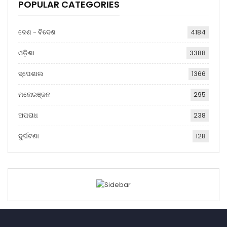
POPULAR CATEGORIES
ଦେଶ - ବିଦେଶ
4184
ଓଡ଼ିଶା
3388
ସ୍ପେଶାଲ
1366
ମନୋରଞ୍ଜନ
295
ଅପରାଧ
238
ଦୁର୍ଘଟଣା
128