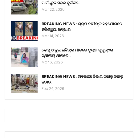
ମାର୍ମନ୍ତୁଦ ସଡ଼କ ଦୁର୍ଘଟଣା
Mar 22, 2026
BREAKING NEWS : ଗ୍ରାମ ବାସୀଙ୍କ ସହଯୋଗରେ
ହରିଣଛୁଆ ଉଦ୍ଧାର
Mar 14, 2026
ବୋହୂ ଓ ଦୁଇ ନାତିଙ୍କ ମାଡ଼ରେ ବୃଦ୍ଧା ଗୁରୁତ୍ଵର।
ସ୍ଥାନୀୟ ଥାନାରେ…
Mar 6, 2026
BREAKING NEWS : ଅବକାରୀ ବିଭାଗ ସକାଳୁ ସକାଳୁ
ଛଡାଉ
Feb 24, 2026