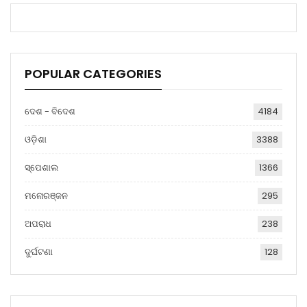
POPULAR CATEGORIES
ଦେଶ - ବିଦେଶ
4184
ଓଡ଼ିଶା
3388
ସ୍ପେଶାଲ
1366
ମନୋରଞ୍ଜନ
295
ଅପରାଧ
238
ଦୁର୍ଘଟଣା
128