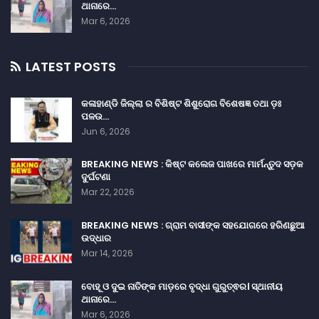
ଥାନାରେ…
Mar 6, 2026
LATEST POSTS
କଳାହାଣ୍ଡି ଜିଲ୍ଲା ର ବିଶିଷ୍ଟ ଶିଶୁରୋଗ ବିଶେଷଜ୍ଞ ତଥା ଡ଼ଃ
ପଳଉ…
Jun 6, 2026
BREAKING NEWS : କିଷ୍ଟ କଲେଜ ପାଖରେ ମାର୍ମନ୍ତୁଦ ସଡ଼କ
ଦୁର୍ଘଟଣା
Mar 22, 2026
BREAKING NEWS : ଗ୍ରାମ ବାସୀଙ୍କ ସହଯୋଗରେ ହରିଣଛୁଆ
ଉଦ୍ଧାର
Mar 14, 2026
ବୋହୂ ଓ ଦୁଇ ନାତିଙ୍କ ମାଡ଼ରେ ବୃଦ୍ଧା ଗୁରୁତ୍ଵର। ସ୍ଥାନୀୟ
ଥାନାରେ…
Mar 6, 2026