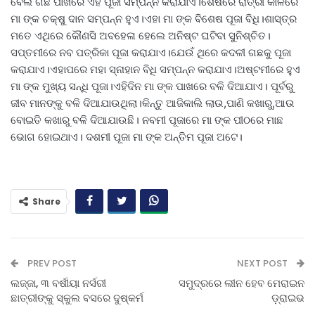
ବେଲ ଗଛ ପାଖରେ ଏହି ପୂଜା ସମ୍ପନ୍ନ କରାଯାଏ।ଶେଷରେ ରାତ୍ରୀ କାଳରେ
ମା ଙ୍କ ଚକ୍ଷୁ ଦାନ ସମ୍ପନ୍ନ ହୁଏ।ଏହା ମା ଙ୍କ ବିଶେଷ ପୂଜା ବିଧି।ଶାସ୍ତ୍ର
ମତେ ଏଥିରେ କୌଣସି ଅବହେଳା ହେଲେ ଅନିଷ୍ଟ ଘଟିବା ସୁନିଶ୍ଚିତ।
ସପ୍ତମୀରେ ନବ ପତ୍ରିକା ପୂଜା କରାଯାଏ।ଯେଉଁ ଥିରେ କଦଳୀ ଗଛକୁ ପୂଜା
କରାଯାଏ।ଏହାପରେ ମହା ସ୍ନାହାନ ବିଧି ସମ୍ପନ୍ନ କରାଯାଏ।ଅଷ୍ଟମୀରେ ହୁଏ
ମା ଙ୍କ ମୁଖ୍ୟ ସନ୍ଧି ପୂଜା।ଏହିଦିନ ମା ଙ୍କ ପାଖରେ ବଳି ଦିଆଯାଏ। ପୂର୍ବରୁ
ଜୀବ ମାନଙ୍କୁ ବଳି ଦିଆଯାଉଥିଲା।କିନ୍ତୁ ଆଜିକାଲି ଲାଉ,ପାଣି କଖାରୁ,ଆଉ
ବୋଇତି କଖାରୁ ବଳି ଦିଆଯାଉଛି। ନବମୀ ପୂଜାରେ ମା ଙ୍କ ପୀଠରେ ମାଛ
ଭୋଗ ହୋଇଥାଏ। ଦଶମୀ ପୂଜା ମା ଙ୍କ ଅନ୍ତିମ ପୂଜା ଅଟେ।
Share
PREV POST
NEXT POST
ଲଜ୍ଜା, ୩ ବର୍ଷୀୟା ନର୍ସରୀ
ସମୁଦ୍ରରେ ଲୀନ ହେବ ମେରାଇନ
ଛାତ୍ରୀଙ୍କୁ ସ୍କୁଲ ବସରେ ଦୁଷ୍କର୍ମ
ଡ଼୍ରାଇଭ