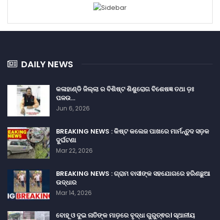
DAILY NEWS
କଳାହାଣ୍ଡି ଜିଲ୍ଲା ର ବିଶିଷ୍ଟ ଶିଶୁରୋଗ ବିଶେଷଜ୍ଞ ତଥା ଡ଼ଃ
ପଳଉ…
Jun 6, 2026
BREAKING NEWS : କିଷ୍ଟ କଲେଜ ପାଖରେ ମାର୍ମନ୍ତୁଦ ସଡ଼କ
ଦୁର୍ଘଟଣା
Mar 22, 2026
BREAKING NEWS : ଗ୍ରାମ ବାସୀଙ୍କ ସହଯୋଗରେ ହରିଣଛୁଆ
ଉଦ୍ଧାର
Mar 14, 2026
ବୋହୂ ଓ ଦୁଇ ନାତିଙ୍କ ମାଡ଼ରେ ବୃଦ୍ଧା ଗୁରୁତ୍ଵର। ସ୍ଥାନୀୟ