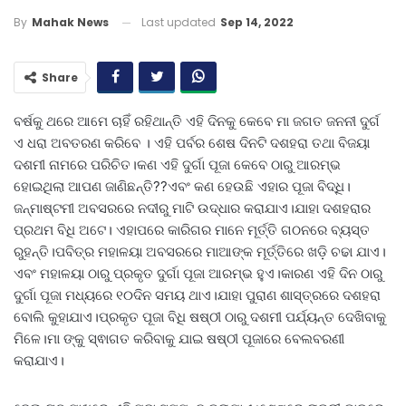
Last updated
Sep 14, 2022
By
Mahak News
Share
ବର୍ଷକୁ ଥରେ ଆମେ ଚାହିଁ ରହିଥାନ୍ତି ଏହି ଦିନକୁ କେବେ ମା ଜଗତ ଜନନୀ ଦୁର୍ଗ
ଏ ଧରା ଅବତରଣ କରିବେ । ଏହି ପର୍ବର ଶେଷ ଦିନଟି ଦଶହରା ତଥା ବିଜୟା
ଦଶମୀ ନାମରେ ପରିଚିତ।କଣ ଏହି ଦୁର୍ଗା ପୂଜା କେବେ ଠାରୁ ଆରମ୍ଭ
ହୋଇଥିଲା ଆପଣ ଜାଣିଛନ୍ତି??ଏବଂ କଣ ହେଉଛି ଏହାର ପୂଜା ବିଦ୍ଧି।
ଜନ୍ମାଷ୍ଟମୀ ଅବସରରେ ନଦୀରୁ ମାଟି ଉଦ୍ଧାର କରାଯାଏ।ଯାହା ଦଶହରାର
ପ୍ରଥମ ବିଧି ଅଟେ। ଏହାପରେ କାରିଗର ମାନେ ମୂର୍ତ୍ତି ଗଠନରେ ବ୍ୟସ୍ତ
ରୁହନ୍ତି।ପବିତ୍ର ମହାଳୟା ଅବସରରେ ମାଆଙ୍କ ମୂର୍ତ୍ତିରେ ଖଡ଼ି ଚଢା ଯାଏ।
ଏବଂ ମହାଳୟା ଠାରୁ ପ୍ରକୃତ ଦୁର୍ଗା ପୂଜା ଆରମ୍ଭ ହୁଏ।କାରଣ ଏହି ଦିନ ଠାରୁ
ଦୁର୍ଗା ପୂଜା ମଧ୍ୟରେ ୧୦ଦିନ ସମୟ ଥାଏ।ଯାହା ପୁରାଣ ଶାସ୍ତ୍ରରେ ଦଶହରା
ବୋଲି କୁହାଯାଏ।ପ୍ରକୃତ ପୂଜା ବିଧି ଷଷ୍ଠୀ ଠାରୁ ଦଶମୀ ପର୍ଯ୍ୟନ୍ତ ଦେଖିବାକୁ
ମିଳେ।ମା ଙ୍କୁ ସ୍ଵାଗତ କରିବାକୁ ଯାଇ ଷଷ୍ଠୀ ପୂଜାରେ ବେଲବରଣୀ
କରାଯାଏ।