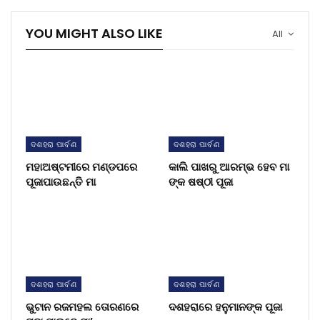
YOU MIGHT ALSO LIKE
All
ଦଶହରା ପାର୍ବଣ
ଦଶହରା ପାର୍ବଣ
ମହାଅଷ୍ଟମୀରେ ମଣ୍ଡପରେ
କାଲି ପାଖରୁ ଆରମ୍ଭ ହେବ ମା
ପୂଜାପାଉଛନ୍ତି ମା
ଙ୍କ ଷଷ୍ଠୀ ପୂଜା
ଦଶହରା ପାର୍ବଣ
ଦଶହରା ପାର୍ବଣ
ଭୁଟାନ ରଜମହଲ ତୋରଣରେ
ଦଶହରାରେ ହନୁମାନଙ୍କ ପୂଜା