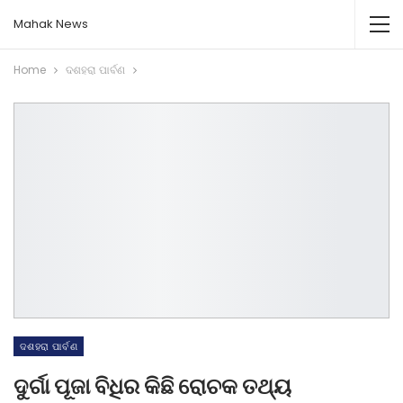
Mahak News
Home
ଦଶହରା ପାର୍ବଣ
ଦଶହରା ପାର୍ବଣ
ଦୁର୍ଗା ପୂଜା ବିଧିର କିଛି ରୋଚକ ତଥ୍ୟ