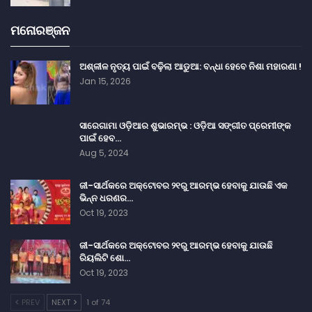
ମନୋରଞ୍ଜନ
ଅଶ୍ଳୀଳ ନୃତ୍ୟ ପାଇଁ ବଢ଼ିଲା ଆଡୁଆ: ବନ୍ଧା ହେବେ ନିଶା ମହାରଣା !
Jan 15, 2026
ସାରେଗାମା ଓଡ଼ିଆର ଶୁଭାରମ୍ଭ : ଓଡ଼ିଆ ସଙ୍ଗୀତ ପ୍ରେମୀଙ୍କ
ପାଇଁ ହେବ…
Aug 5, 2024
ଜୀ-ସାର୍ଥକରେ ଅକ୍ଟୋବର ୨୧ରୁ ଆରମ୍ଭ ହେବାକୁ ଯାଉଛି ଏକ
ଭିନ୍ନ ଧରଣର…
Oct 19, 2023
ଜୀ-ସାର୍ଥକରେ ଅକ୍ଟୋବର ୨୧ରୁ ଆରମ୍ଭ ହେବାକୁ ଯାଉଛି
ରିୟଲିଟି ଶୋ…
Oct 19, 2023
PREV
NEXT
1 of 74