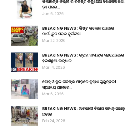
କଳାହାଣ୍ଡି ଜିଲ୍ଲା ର ବିଶିଷ୍ଟ ଶିଶୁରୋଗ ବିଶେଷଜ୍ଞ ତଥା
ଡ଼ଃ ପଳଉ…
Jun 6, 2026
BREAKING NEWS : କିଷ୍ଟ କଲେଜ ପାଖରେ
ମାର୍ମନ୍ତୁଦ ସଡ଼କ ଦୁର୍ଘଟଣା
Mar 22, 2026
BREAKING NEWS : ଗ୍ରାମ ବାସୀଙ୍କ ସହଯୋଗରେ
ହରିଣଛୁଆ ଉଦ୍ଧାର
Mar 14, 2026
ବୋହୂ ଓ ଦୁଇ ନାତିଙ୍କ ମାଡ଼ରେ ବୃଦ୍ଧା ଗୁରୁତ୍ଵର।
ସ୍ଥାନୀୟ ଥାନାରେ…
Mar 6, 2026
BREAKING NEWS : ଅବକାରୀ ବିଭାଗ ସକାଳୁ ସକାଳୁ
ଛଡାଉ
Feb 24, 2026