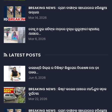
BREAKING NEWS : ଗ୍ରାମ ବାସୀଙ୍କ ସହଯୋଗରେ ହରିଣଛୁଆ
ଉଦ୍ଧାର
Mar 14, 2026
ବୋହୂ ଓ ଦୁଇ ନାତିଙ୍କ ମାଡ଼ରେ ବୃଦ୍ଧା ଗୁରୁତ୍ଵର। ସ୍ଥାନୀୟ
ଥାନାରେ…
Mar 6, 2026
LATEST POSTS
କଳାହାଣ୍ଡି ଜିଲ୍ଲା ର ବିଶିଷ୍ଟ ଶିଶୁରୋଗ ବିଶେଷଜ୍ଞ ତଥା ଡ଼ଃ
ପଳଉ…
Jun 6, 2026
BREAKING NEWS : କିଷ୍ଟ କଲେଜ ପାଖରେ ମାର୍ମନ୍ତୁଦ ସଡ଼କ
ଦୁର୍ଘଟଣା
Mar 22, 2026
BREAKING NEWS : ଗ୍ରାମ ବାସୀଙ୍କ ସହଯୋଗରେ ହରିଣଛୁଆ