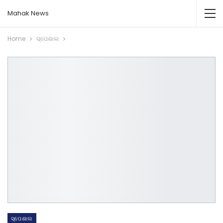
Mahak News
Home
ସ୍ପେଶାଲ
ସ୍ପେଶାଲ