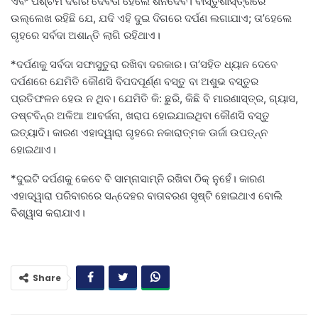
ଏବଂ ପଶ୍ଚିମ ଦିଗର ଦେବତା ହେଲେ ଶନିଦେବ। ବାସ୍ତୁଶାସ୍ତ୍ରରେ
ଉଲ୍ଲେଖ ରହିଛି ଯେ, ଯଦି ଏହି ଦୁଇ ଦିଗରେ ଦର୍ପଣ ଲଗାଯାଏ; ତା’ହେଲେ
ଗୃହରେ ସର୍ବଦା ଅଶାନ୍ତି ଲାଗି ରହିଥାଏ।
*ଦର୍ପଣକୁ ସର୍ବଦା ସଫାସୁତୁରା ରଖିବା ଦରକାର। ତା’ସହିତ ଧ୍ୟାନ ଦେବେ
ଦର୍ପଣରେ ଯେମିତି କୌଣସି ବିପଦପୂର୍ଣ୍ଣ ବସ୍ତୁ ବା ଅଶୁଭ ବସ୍ତୁର
ପ୍ରତିଫଳନ ହେଉ ନ ଥିବ। ଯେମିତି କି: ଛୁରି, କିଛି ବି ମାରଣାସ୍ତ୍ର, ଗ୍ୟାସ,
ଡଷ୍ଟବିନ୍‌ର ଅଳିଆ ଆବର୍ଜନା, ଖରାପ ହୋଇଯାଇଥିବା କୌଣସି ବସ୍ତୁ
ଇତ୍ୟାଦି। କାରଣ ଏହାଦ୍ୱାରା ଗୃହରେ ନକାରାତ୍ମକ ଊର୍ଜା ଉପତ୍ନ୍ନ
ହୋଇଥାଏ।
*ଦୁଇଟି ଦର୍ପଣକୁ କେବେ ବି ସାମ୍ନାସାମ୍ନି ରଖିବା ଠିକ୍‌ ନୁହେଁ। କାରଣ
ଏହାଦ୍ୱାରା ପରିବାରରେ ସନ୍ଦେହର ବାତାବରଣ ସୃଷ୍ଟି ହୋଇଥାଏ ବୋଲି
ବିଶ୍ୱାସ କରାଯାଏ।
Share