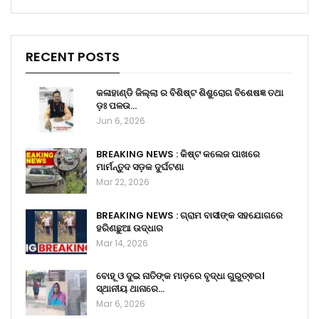
RECENT POSTS
କଳାହାଣ୍ଡି ଜିଲ୍ଲା ର ବିଶିଷ୍ଟ ଶିଶୁରୋଗ ବିଶେଷଜ୍ଞ ତଥା
ଡ଼ଃ ପଳଉ…
Jun 6, 2026
BREAKING NEWS : କିଷ୍ଟ କଲେଜ ପାଖରେ
ମାର୍ମନ୍ତୁଦ ସଡ଼କ ଦୁର୍ଘଟଣା
Mar 22, 2026
BREAKING NEWS : ଗ୍ରାମ ବାସୀଙ୍କ ସହଯୋଗରେ
ହରିଣଛୁଆ ଉଦ୍ଧାର
Mar 14, 2026
ବୋହୂ ଓ ଦୁଇ ନାତିଙ୍କ ମାଡ଼ରେ ବୃଦ୍ଧା ଗୁରୁତ୍ଵର।
ସ୍ଥାନୀୟ ଥାନାରେ…
Mar 6, 2026