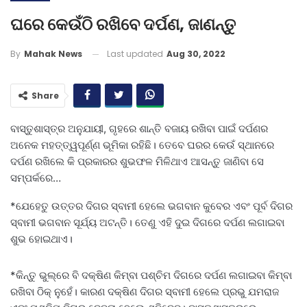
ଘରେ କେଉଁଠି ରଖିବେ ଦର୍ପଣ, ଜାଣନ୍ତୁ
Last updated
Aug 30, 2022
By
Mahak News
Share
ବାସ୍ତୁଶାସ୍ତ୍ର ଅନୁଯାୟୀ, ଗୃହରେ ଶାନ୍ତି ବଜାୟ ରଖିବା ପାଇଁ ଦର୍ପଣର
ଅନେକ ମହତ୍ତ୍ୱପୂର୍ଣ୍ଣ ଭୂମିକା ରହିଛି। ତେବେ ଘରର କେଉଁ ସ୍ଥାନରେ
ଦର୍ପଣ ରଖିଲେ କି ପ୍ରକାରର ଶୁଭଫଳ ମିଳିଥାଏ ଆସନ୍ତୁ ଜାଣିବା ସେ
ସମ୍ପର୍କରେ…
*ଯେହେତୁ ଉତ୍ତର ଦିଗର ସ୍ବାମୀ ହେଲେ ଭଗବାନ କୁବେର ଏବଂ ପୂର୍ବ ଦିଗର
ସ୍ବାମୀ ଭଗବାନ ସୂର୍ଯ୍ୟ ଅଟନ୍ତି। ତେଣୁ ଏହି ଦୁଇ ଦିଗରେ ଦର୍ପଣ ଲଗାଇବା
ଶୁଭ ହୋଇଥାଏ।
*କିନ୍ତୁ ଭୁଲ୍‌ରେ ବି ଦକ୍ଷିଣ କିମ୍ବା ପଶ୍ଚିମ ଦିଗରେ ଦର୍ପଣ ଲଗାଇବା କିମ୍ବା
ରଖିବା ଠିକ୍‌ ନୁହେଁ। କାରଣ ଦକ୍ଷିଣ ଦିଗର ସ୍ବାମୀ ହେଲେ ପ୍ରଭୁ ଯମରାଜ