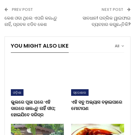
PREV POST
NEXT POST
କେଶ ଓଦା ଥିଲେ ଏପରି କରନ୍ତୁ
ସାବଧାନ! ପବ୍ଲିକ ୱାଇଫାଇ
ନାହିଁ, ପ୍ରବଳ ଝଡିବ କେଶ
ବ୍ୟବହାର କରୁଛନ୍ତିକି?
YOU MIGHT ALSO LIKE
All
ଓଡ଼ିଶା
ସ୍ପେଶାଲ
ଭୁଲରେ ପୂଜା ଘରେ ଏହି
ଏହି ସବୁ ଅଭ୍ୟାସ ବଢ଼ାଇପାରେ
ଦାଗରେ ଜାଳନ୍ତୁ ନାହିଁ ଦୀପ;
ମୋଟାପଣ
ହୋଇଯିବେ ଦରିଦ୍ର