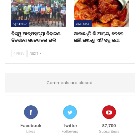
ସ୍ପେଶାଲ
ସ୍ପେଶାଲ
ବିଶ୍ୱ ଆତ୍ମହତ୍ୟା ନିବାରଣ
ଖାଉଛନ୍ତି କି ଆଚାର, ତେବେ
ଦିବସରେ ସଚେତନତା ରାଲି
ଜାଣି ରଖନ୍ତୁ ଏହି ସବୁ କଥା
PREV
NEXT
Comments are closed.
Facebook
Twitter
87,700
Likes
Followers
Subscribers