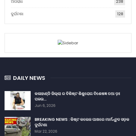
ଅପରାଧ
238
ଦୁର୍ଘଟଣା
128
DAILY NEWS
କଳାହାଣ୍ଡି ଜିଲ୍ଲା ର ବିଶିଷ୍ଟ ଶିଶୁରୋଗ ବିଶେଷଜ୍ଞ ତଥା ଡ଼ଃ
ପଳଉ…
Jun 6, 2026
BREAKING NEWS : କିଷ୍ଟ କଲେଜ ପାଖରେ ମାର୍ମନ୍ତୁଦ ସଡ଼କ
ଦୁର୍ଘଟଣା
Mar 22, 2026