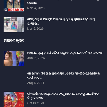
ଉଦ୍ଧାର
Mar 14, 2026
ବୋହୂ ଓ ଦୁଇ ନାତିଙ୍କ ମାଡ଼ରେ ବୃଦ୍ଧା ଗୁରୁତ୍ଵର। ସ୍ଥାନୀୟ
ଥାନାରେ…
Mar 6, 2026
ମନୋରଞ୍ଜନ
ଅଶ୍ଳୀଳ ନୃତ୍ୟ ପାଇଁ ବଢ଼ିଲା ଆଡୁଆ: ବନ୍ଧା ହେବେ ନିଶା ମହାରଣା !
Jan 15, 2026
ସାରେଗାମା ଓଡ଼ିଆର ଶୁଭାରମ୍ଭ : ଓଡ଼ିଆ ସଙ୍ଗୀତ ପ୍ରେମୀଙ୍କ
ପାଇଁ ହେବ…
Aug 5, 2024
ଜୀ-ସାର୍ଥକରେ ଅକ୍ଟୋବର ୨୧ରୁ ଆରମ୍ଭ ହେବାକୁ ଯାଉଛି ଏକ
ଭିନ୍ନ ଧରଣର…
Oct 19, 2023