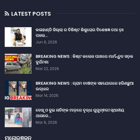
LATEST POSTS
କଳାହାଣ୍ଡି ଜିଲ୍ଲା ର ବିଶିଷ୍ଟ ଶିଶୁରୋଗ ବିଶେଷଜ୍ଞ ତଥା ଡ଼ଃ
ପଳଉ…
Jun 6, 2026
BREAKING NEWS : କିଷ୍ଟ କଲେଜ ପାଖରେ ମାର୍ମନ୍ତୁଦ ସଡ଼କ
ଦୁର୍ଘଟଣା
Mar 22, 2026
BREAKING NEWS : ଗ୍ରାମ ବାସୀଙ୍କ ସହଯୋଗରେ ହରିଣଛୁଆ
ଉଦ୍ଧାର
Mar 14, 2026
ବୋହୂ ଓ ଦୁଇ ନାତିଙ୍କ ମାଡ଼ରେ ବୃଦ୍ଧା ଗୁରୁତ୍ଵର। ସ୍ଥାନୀୟ
ଥାନାରେ…
Mar 6, 2026
ମନୋରଞ୍ଜନ