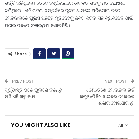
ଭର୍ତ୍ତି କରିଥିଲେ। ତେବେ ହସ୍ପିଟାଲରେ ଡାକ୍ତର ତାଙ୍କୁ ମୃତ ଘୋଷଣା
କରିଥିଲେ। ଏହି ଘଟଣା ସମ୍ପର୍କରେ ଭୁବନ ଥାନାରେ ଅଭିଯୋଗ ପରେ
ମେଡିକାଲରେ ପୁଲିସ ପହଞ୍ଚି ମୃତଦେହକୁ ଜବତ କରବା ସହ ବ୍ୟବଛେଦ ପାଇିଁ
ପଠାଇ ତଦନ୍ତ ଚଳାଇଥିବା ଜଣାପଡିଛି।
Share
PREV POST
NEXT POST
ସୂର୍ଯ୍ୟାସ୍ତ ପରେ ଭୁଲରେ କରନ୍ତୁ
ଏଣେତେଣେ ମୋବାଇଲ ଚାର୍ଜ
ନାହିଁ ଏହି ସବୁ କାମ
କରୁଛନ୍ତିକି? ସାଇବର ଠକେଇର
ଶିକାର ହୋଇପାରନ୍ତି
YOU MIGHT ALSO LIKE
All