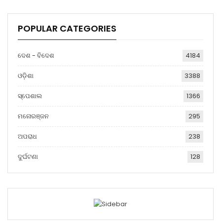
POPULAR CATEGORIES
ଦେଶ - ବିଦେଶ
4184
ଓଡ଼ିଶା
3388
ସ୍ପେଶାଲ
1366
ମନୋରଞ୍ଜନ
295
ଅପରାଧ
238
ଦୁର୍ଘଟଣା
128