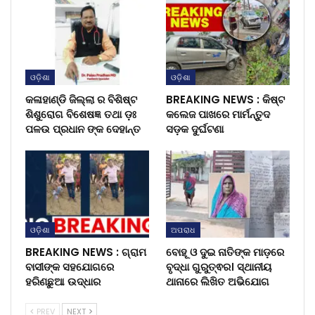
ଓଡ଼ିଶା
ଓଡ଼ିଶା
କଳାହାଣ୍ଡି ଜିଲ୍ଲା ର ବିଶିଷ୍ଟ
BREAKING NEWS : କିଷ୍ଟ
ଶିଶୁରୋଗ ବିଶେଷଜ୍ଞ ତଥା ଡ଼ଃ
କଲେଜ ପାଖରେ ମାର୍ମନ୍ତୁଦ
ପଳଉ ପ୍ରଧାନ ଙ୍କ ଦେହାନ୍ତ
ସଡ଼କ ଦୁର୍ଘଟଣା
ଓଡ଼ିଶା
ଅପରାଧ
BREAKING NEWS : ଗ୍ରାମ
ବୋହୂ ଓ ଦୁଇ ନାତିଙ୍କ ମାଡ଼ରେ
ବାସୀଙ୍କ ସହଯୋଗରେ
ବୃଦ୍ଧା ଗୁରୁତ୍ଵର। ସ୍ଥାନୀୟ
ହରିଣଛୁଆ ଉଦ୍ଧାର
ଥାନାରେ ଲିଖିତ ଅଭିଯୋଗ
PREV
NEXT