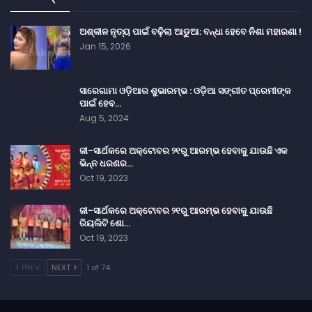
ଅଶ୍ଳୀଳ ନୃତ୍ୟ ପାଇଁ ବଢ଼ିଲା ଆଡୁଆ: ବନ୍ଧା ହେବେ ନିଶା ମହାରଣା !
Jan 15, 2026
ସାରେଗାମା ଓଡ଼ିଆର ଶୁଭାରମ୍ଭ : ଓଡ଼ିଆ ସଙ୍ଗୀତ ପ୍ରେମୀଙ୍କ
ପାଇଁ ହେବ…
Aug 5, 2024
ଜୀ-ସାର୍ଥକରେ ଅକ୍ଟୋବର ୨୧ରୁ ଆରମ୍ଭ ହେବାକୁ ଯାଉଛି ଏକ
ଭିନ୍ନ ଧରଣର…
Oct 19, 2023
ଜୀ-ସାର୍ଥକରେ ଅକ୍ଟୋବର ୨୧ରୁ ଆରମ୍ଭ ହେବାକୁ ଯାଉଛି
ରିୟଲିଟି ଶୋ…
Oct 19, 2023
PREV
NEXT
1 of 74