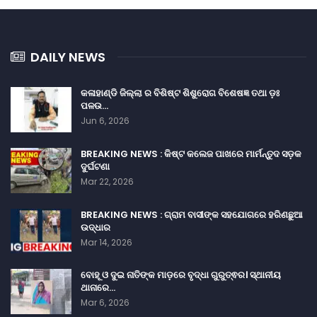
DAILY NEWS
କଳାହାଣ୍ଡି ଜିଲ୍ଲା ର ବିଶିଷ୍ଟ ଶିଶୁରୋଗ ବିଶେଷଜ୍ଞ ତଥା ଡ଼ଃ
ପଳଉ…
Jun 6, 2026
BREAKING NEWS : କିଷ୍ଟ କଲେଜ ପାଖରେ ମାର୍ମନ୍ତୁଦ ସଡ଼କ
ଦୁର୍ଘଟଣା
Mar 22, 2026
BREAKING NEWS : ଗ୍ରାମ ବାସୀଙ୍କ ସହଯୋଗରେ ହରିଣଛୁଆ
ଉଦ୍ଧାର
Mar 14, 2026
ବୋହୂ ଓ ଦୁଇ ନାତିଙ୍କ ମାଡ଼ରେ ବୃଦ୍ଧା ଗୁରୁତ୍ଵର। ସ୍ଥାନୀୟ
ଥାନାରେ…
Mar 6, 2026