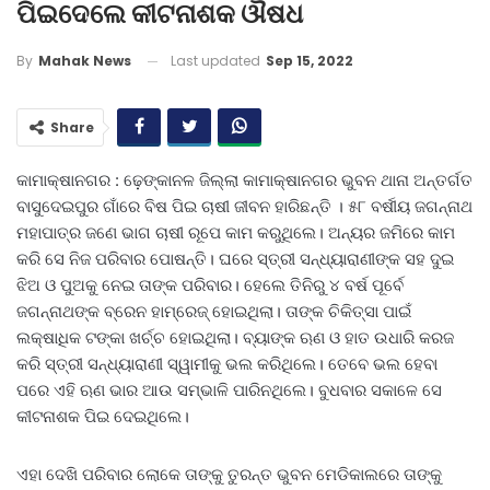
ପିଇଦେଲେ କୀଟନାଶକ ଔଷଧ
Last updated
Sep 15, 2022
By
Mahak News
Share
କାମାକ୍ଷାନଗର : ଢ଼େଙ୍କାନଳ ଜିଲ୍ଲା କାମାକ୍ଷାନଗର ଭୁବନ ଥାନା ଅନ୍ତର୍ଗତ
ବାସୁଦେଇପୁର ଗାଁରେ ବିଷ ପିଇ ଚାଷୀ ଜୀବନ ହାରିଛନ୍ତି । ୫୮ ବର୍ଷୀୟ ଜଗନ୍ନାଥ
ମହାପାତ୍ର ଜଣେ ଭାଗ ଚାଷୀ ରୂପେ କାମ କରୁଥିଲେ। ଅନ୍ୟର ଜମିରେ କାମ
କରି ସେ ନିଜ ପରିବାର ପୋଷନ୍ତି। ଘରେ ସ୍ତ୍ରୀ ସନ୍ଧ୍ୟାରାଣୀଙ୍କ ସହ ଦୁଇ
ଝିଅ ଓ ପୁଅକୁ ନେଇ ତାଙ୍କ ପରିବାର। ହେଲେ ତିନିରୁ ୪ ବର୍ଷ ପୂର୍ବେ
ଜଗନ୍ନାଥଙ୍କ ବ୍ରେନ ହାମ୍‌ରେଜ୍‌ ହୋଇଥିଲା। ତାଙ୍କ ଚିକିତ୍ସା ପାଇଁ
ଲକ୍ଷାଧିକ ଟଙ୍କା ଖର୍ଚ୍ଚ ହୋଇଥିଲା। ବ୍ୟାଙ୍କ ଋଣ ଓ ହାତ ଉଧାରି କରଜ
କରି ସ୍ତ୍ରୀ ସନ୍ଧ୍ୟାରାଣୀ ସ୍ୱାମୀକୁ ଭଲ କରିଥିଲେ। ତେବେ ଭଲ ହେବା
ପରେ ଏହି ଋଣ ଭାର ଆଉ ସମ୍ଭାଳି ପାରିନଥିଲେ। ବୁଧବାର ସକାଳେ ସେ
କୀଟନାଶକ ପିଇ ଦେଇଥିଲେ।
ଏହା ଦେଖି ପରିବାର ଲୋକେ ତାଙ୍କୁ ତୁରନ୍ତ ଭୁବନ ମେଡିକାଲରେ ତାଙ୍କୁ