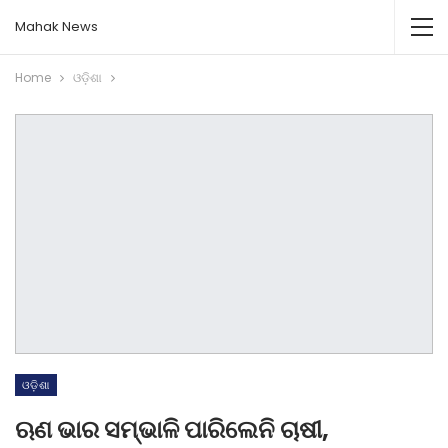
Mahak News
Home
ଓଡ଼ିଶା
ଓଡ଼ିଶା
ଋଣ ଭାର ସମ୍ଭାଳି ପାରିଲେନି ଚାଷୀ,