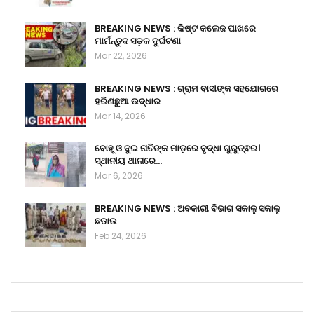
BREAKING NEWS : କିଷ୍ଟ କଲେଜ ପାଖରେ
ମାର୍ମନ୍ତୁଦ ସଡ଼କ ଦୁର୍ଘଟଣା
Mar 22, 2026
BREAKING NEWS : ଗ୍ରାମ ବାସୀଙ୍କ ସହଯୋଗରେ
ହରିଣଛୁଆ ଉଦ୍ଧାର
Mar 14, 2026
ବୋହୂ ଓ ଦୁଇ ନାତିଙ୍କ ମାଡ଼ରେ ବୃଦ୍ଧା ଗୁରୁତ୍ଵର।
ସ୍ଥାନୀୟ ଥାନାରେ…
Mar 6, 2026
BREAKING NEWS : ଅବକାରୀ ବିଭାଗ ସକାଳୁ ସକାଳୁ
ଛଡାଉ
Feb 24, 2026