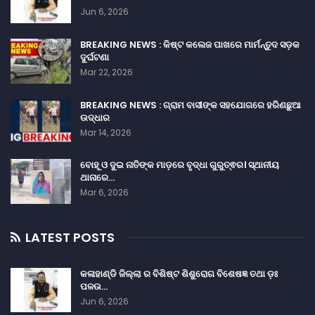
Jun 6, 2026
BREAKING NEWS : କିଷ୍ଟ କଲେଜ ପାଖରେ ମାର୍ମନ୍ତୁଦ ସଡ଼କ
ଦୁର୍ଘଟଣା
Mar 22, 2026
BREAKING NEWS : ଗ୍ରାମ ବାସୀଙ୍କ ସହଯୋଗରେ ହରିଣଛୁଆ
ଉଦ୍ଧାର
Mar 14, 2026
ବୋହୂ ଓ ଦୁଇ ନାତିଙ୍କ ମାଡ଼ରେ ବୃଦ୍ଧା ଗୁରୁତ୍ଵର। ସ୍ଥାନୀୟ
ଥାନାରେ…
Mar 6, 2026
LATEST POSTS
କଳାହାଣ୍ଡି ଜିଲ୍ଲା ର ବିଶିଷ୍ଟ ଶିଶୁରୋଗ ବିଶେଷଜ୍ଞ ତଥା ଡ଼ଃ
ପଳଉ…
Jun 6, 2026