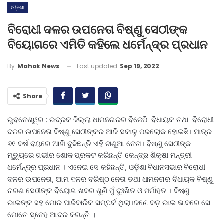
ଓଡ଼ିଶା
ବିରୋଧୀ ଦଳର ଉପନେତା ବିଷ୍ଣୁ ସେଠୀଙ୍କ
ବିୟୋଗରେ ଏମିତି କହିଲେ ଧର୍ମେନ୍ଦ୍ର ପ୍ରଧାନ
Last updated
Sep 19, 2022
By
Mahak News
Share
ଭୁବନେଶ୍ୱର : ଭଦ୍ରକ ଜିଲ୍ଲା ଧାମନଗରର ବିଜେପି ବିଧାୟକ ତଥା ବିରୋଧୀ
ଦଳର ଉପନେତା ବିଷ୍ଣୁ ସେଠୀଙ୍କର ଆଜି ସକାଳୁ ପରଲୋକ ହୋଇଛି। ମାତ୍ର
୬୧ ବର୍ଷ ବୟରେ ଆଖି ବୁଜିଛନ୍ତି ଏହି ଟାଣୁଆ ନେତା। ବିଷ୍ଣୁ ସେଠୀଙ୍କ
ମୃତ୍ୟୁରେ ଗଭୀର ଶୋକ ପ୍ରକଟ କରିଛନ୍ତି କେନ୍ଦ୍ର ଶିକ୍ଷା ମନ୍ତ୍ରୀ
ଧର୍ମେନ୍ଦ୍ର ପ୍ରଧାନ । ଏନେଇ ସେ କହିଛନ୍ତି, ଓଡ଼ିଶା ବିଧାନସଭାର ବିରୋଧୀ
ଦଳର ଉପନେତା, ଆମ ଦଳର ବରିଷ୍ଠ ନେତା ତଥା ଧାମନଗର ବିଧାୟକ ବିଷ୍ଣୁ
ଚରଣ ସେଠୀଙ୍କ ବିୟୋଗ ଖବର ଶୁଣି ମୁଁ ଦୁଃଖିତ ଓ ମର୍ମାହତ । ବିଷ୍ଣୁ
ଭାଇଙ୍କ ସହ ମୋର ପାରିବାରିକ ସମ୍ପର୍କ ଥିଲା।ଜଣେ ବଡ଼ ଭାଇ ଭାବରେ ସେ
ମୋତେ ସ୍ନେହ ଆଦର କରନ୍ତି ।