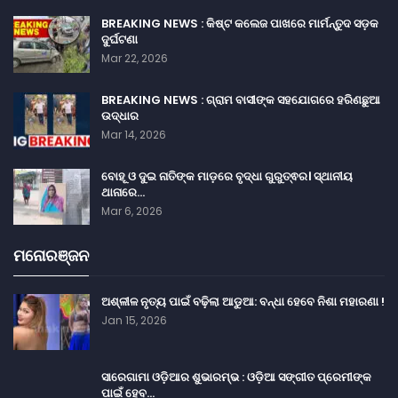
BREAKING NEWS : କିଷ୍ଟ କଲେଜ ପାଖରେ ମାର୍ମନ୍ତୁଦ ସଡ଼କ
ଦୁର୍ଘଟଣା
Mar 22, 2026
BREAKING NEWS : ଗ୍ରାମ ବାସୀଙ୍କ ସହଯୋଗରେ ହରିଣଛୁଆ
ଉଦ୍ଧାର
Mar 14, 2026
ବୋହୂ ଓ ଦୁଇ ନାତିଙ୍କ ମାଡ଼ରେ ବୃଦ୍ଧା ଗୁରୁତ୍ଵର। ସ୍ଥାନୀୟ
ଥାନାରେ…
Mar 6, 2026
ମନୋରଞ୍ଜନ
ଅଶ୍ଳୀଳ ନୃତ୍ୟ ପାଇଁ ବଢ଼ିଲା ଆଡୁଆ: ବନ୍ଧା ହେବେ ନିଶା ମହାରଣା !
Jan 15, 2026
ସାରେଗାମା ଓଡ଼ିଆର ଶୁଭାରମ୍ଭ : ଓଡ଼ିଆ ସଙ୍ଗୀତ ପ୍ରେମୀଙ୍କ
ପାଇଁ ହେବ…