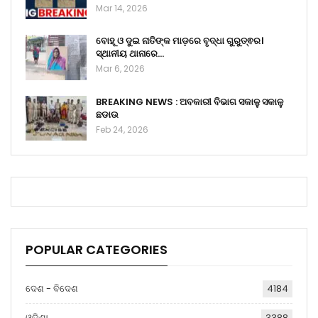
Mar 14, 2026
ବୋହୂ ଓ ଦୁଇ ନାତିଙ୍କ ମାଡ଼ରେ ବୃଦ୍ଧା ଗୁରୁତ୍ଵର।
ସ୍ଥାନୀୟ ଥାନାରେ…
Mar 6, 2026
BREAKING NEWS : ଅବକାରୀ ବିଭାଗ ସକାଳୁ ସକାଳୁ
ଛଡାଉ
Feb 24, 2026
POPULAR CATEGORIES
ଦେଶ - ବିଦେଶ
4184
ଓଡ଼ିଶା
3388