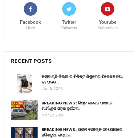
Facebook
Twitter
Youtube
Likes
Followers
Subscribers
RECENT POSTS
କଳାହାଣ୍ଡି ଜିଲ୍ଲା ର ବିଶିଷ୍ଟ ଶିଶୁରୋଗ ବିଶେଷଜ୍ଞ ତଥା
ଡ଼ଃ ପଳଉ…
Jun 6, 2026
BREAKING NEWS : କିଷ୍ଟ କଲେଜ ପାଖରେ
ମାର୍ମନ୍ତୁଦ ସଡ଼କ ଦୁର୍ଘଟଣା
Mar 22, 2026
BREAKING NEWS : ଗ୍ରାମ ବାସୀଙ୍କ ସହଯୋଗରେ
ହରିଣଛୁଆ ଉଦ୍ଧାର