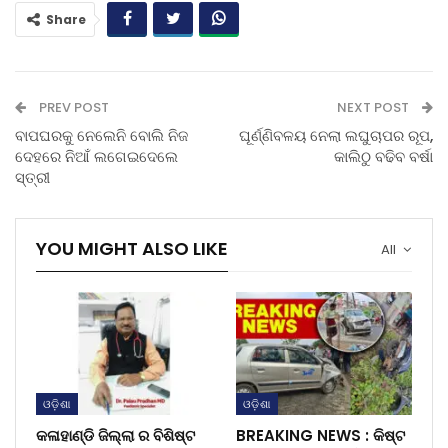
Share
PREV POST
NEXT POST
ବାପଘରକୁ ନେଲେନି ବୋଲି ନିଜ
ଘୂର୍ଣ୍ଣିବଳୟ ନେଲା ଲଘୁଚାପର ରୂପ,
ଦେହରେ ନିଆଁ ଲଗେଇଦେଲେ
କାଲିଠୁ ବଢିବ ବର୍ଷା
ସ୍ତ୍ରୀ
YOU MIGHT ALSO LIKE
All
ଓଡ଼ିଶା
ଓଡ଼ିଶା
କଳାହାଣ୍ଡି ଜିଲ୍ଲା ର ବିଶିଷ୍ଟ
BREAKING NEWS : କିଷ୍ଟ