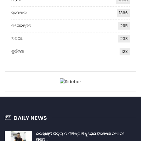
ସ୍ପେଶାଲ
1366
ମନୋରଞ୍ଜନ
295
ଅପରାଧ
238
ଦୁର୍ଘଟଣା
128
DAILY NEWS
କଳାହାଣ୍ଡି ଜିଲ୍ଲା ର ବିଶିଷ୍ଟ ଶିଶୁରୋଗ ବିଶେଷଜ୍ଞ ତଥା ଡ଼ଃ
ପଳଉ…