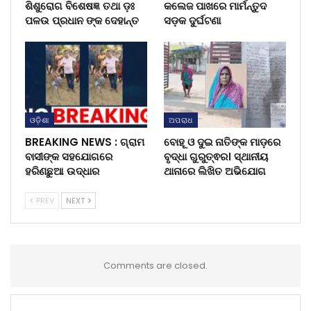
ଶିଶୁରୋଗ ବିଶେଷଜ୍ଞ ତଥା ଡ଼ଃ
କଲେଜ ପାଖରେ ମାର୍ମନ୍ତୁଦ
ପଳଉ ପ୍ରଧାନ ଙ୍କ ଦେହାନ୍ତ
ସଡ଼କ ଦୁର୍ଘଟଣା
ଓଡ଼ିଶା
ଅପରାଧ
BREAKING NEWS : ଗ୍ରାମ
ବୋହୂ ଓ ଦୁଇ ନାତିଙ୍କ ମାଡ଼ରେ
ବାସୀଙ୍କ ସହଯୋଗରେ
ବୃଦ୍ଧା ଗୁରୁତ୍ଵର। ସ୍ଥାନୀୟ
ହରିଣଛୁଆ ଉଦ୍ଧାର
ଥାନାରେ ଲିଖିତ ଅଭିଯୋଗ
PREV
NEXT
Comments are closed.