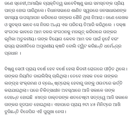
ଜଣେ ସ୍ନେହୀ,ଅମାୟିକ ବ୍ୟକ୍ତିତ୍ୱ ଭାବେବିଷ୍ଣୁ ଭାଇ ସମସ୍ତଙ୍କ ପ୍ରିୟ
ପାତ୍ର ହୋଇ ପାରିଥିଲେ। ବିଧାନସଭାରେ ଶାଣିତ ସ୍ୱରରେ ଜନସାଧାରଣଙ୍କ
ସମସ୍ୟା ଉପସ୍ଥାପନ କରିବାରେ ତାଙ୍କର ଶୈଳି ଥିଲା ନିଆରା। ଜଣେ ଲେଖକ
ଓ ସୁବକ୍ତା ଭାବେ ସେ ନିଜର ଅନ୍ୟ ଏକ ପରିଚୟ ତିଆରି କରିଥିଲେ । ଦକ୍ଷ
ସଂଗଠକ ଭାବରେ ଆମ ଦଳର ସଂଗଠନକୁ ମଜଭୂତ୍ କରିବାରେ ତାଙ୍କର
ଭୂମିକା ଅତୁଳନୀୟ। ତାଙ୍କ ବିୟୋଗ କେବଳ ଆମ ଦଳ ପାଇଁ ନୁହେଁ ବରଂ
ରାଜ୍ୟ ରାଜନୀତିରେ ଅପୂରଣୀୟ କ୍ଷତି ବୋଲି ଟ୍ୱିଟ କରିଛନ୍ତି ଧର୍ମେନ୍ଦ୍ର
ପ୍ରଧାନ ।
ବିଷ୍ଣୁ ସେଠୀ ପ୍ରାୟ ବର୍ଷେ ହେବ ବର୍ଷେ ହେଲା କିଡନୀ ରୋଗରେ ପୀଡ଼ିତ ଥିଲେ।
ତାଙ୍କର ନିୟମିତ ଡାଇଲିସିସ୍ ଚାଲିଥିଲା। ତେବେ ମାସକ ତଳେ ତାଙ୍କର
ଲଙ୍ଗ୍ସ ସଂକ୍ରମଣ ଓ ବ୍ରେନ୍ ଷ୍ଟ୍ରୋକ୍ ହେବାରୁ ତାଙ୍କୁ ଓଉଟରେ ଭର୍ତ୍ତି
କରାଯାଇଥିଲା। ପରେ ଚିକିତ୍ସାଧୀନ ଅବସ୍ଥାରେ ଆଜି ସକାଳେ ତାଙ୍କ
ଦେହାନ୍ତ ହୋଇଛି ।ମାତ୍ର ଡାକ୍ତରଙ୍କ ଶତଚେଷ୍ଟା ସତ୍ତ୍ୱେ ଆଜି ସକାଳେ
ତାଙ୍କର ହୃଦଘାତ ହୋଇଥିଲା। ଏହାପରେ ପ୍ରାୟ ୭ଟା ୪୫ ମିନିଟ୍‌ରେ ଆଖି
ବୁଜିଛନ୍ତି ବିଜେପିର ଏହି ପୁରୁଖା ନେତା।