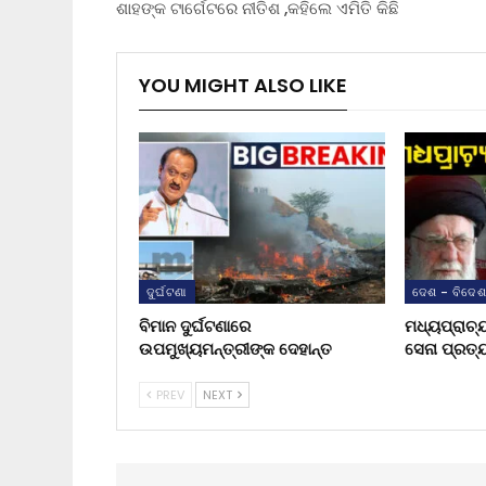
ଶାହଙ୍କ ଟାର୍ଗେଟରେ ନୀତିଶ ,କହିଲେ ଏମିତି କିଛି
YOU MIGHT ALSO LIKE
ଦୁର୍ଘଟଣା
ଦେଶ - ବିଦେ
ବିମାନ ଦୁର୍ଘଟଣାରେ
ମଧ୍ୟପ୍ରାଚ୍
ଉପମୁଖ୍ୟମନ୍ତ୍ରୀଙ୍କ ଦେହାନ୍ତ
ସେନା ପ୍ରତ୍
PREV
NEXT