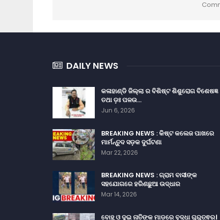
Comm
DAILY NEWS
କଳାହାଣ୍ଡି ଜିଲ୍ଲା ର ବିଶିଷ୍ଟ ଶିଶୁରୋଗ ବିଶେଷଜ୍ଞ
ତଥା ଡ଼ଃ ପଳଉ…
Jun 6, 2026
BREAKING NEWS : କିଷ୍ଟ କଲେଜ ପାଖରେ
ମାର୍ମନ୍ତୁଦ ସଡ଼କ ଦୁର୍ଘଟଣା
Mar 22, 2026
BREAKING NEWS : ଗ୍ରାମ ବାସୀଙ୍କ
ସହଯୋଗରେ ହରିଣଛୁଆ ଉଦ୍ଧାର
Mar 14, 2026
ବୋହୂ ଓ ଦୁଇ ନାତିଙ୍କ ମାଡ଼ରେ ବୃଦ୍ଧା ଗୁରୁତ୍ଵର।