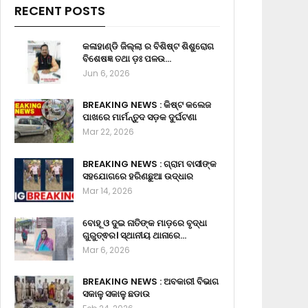
RECENT POSTS
କଳାହାଣ୍ଡି ଜିଲ୍ଲା ର ବିଶିଷ୍ଟ ଶିଶୁରୋଗ
ବିଶେଷଜ୍ଞ ତଥା ଡ଼ଃ ପଳଉ…
Jun 6, 2026
BREAKING NEWS : କିଷ୍ଟ କଲେଜ
ପାଖରେ ମାର୍ମନ୍ତୁଦ ସଡ଼କ ଦୁର୍ଘଟଣା
Mar 22, 2026
BREAKING NEWS : ଗ୍ରାମ ବାସୀଙ୍କ
ସହଯୋଗରେ ହରିଣଛୁଆ ଉଦ୍ଧାର
Mar 14, 2026
ବୋହୂ ଓ ଦୁଇ ନାତିଙ୍କ ମାଡ଼ରେ ବୃଦ୍ଧା
ଗୁରୁତ୍ଵର। ସ୍ଥାନୀୟ ଥାନାରେ…
Mar 6, 2026
BREAKING NEWS : ଅବକାରୀ ବିଭାଗ
ସକାଳୁ ସକାଳୁ ଛଡାଉ