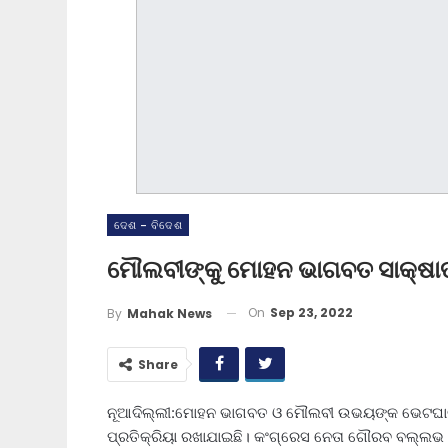
ଦେଶ - ବିଦେଶ
ମୌଲବୀଙ୍କୁ ମୋହନ ଭାଗବତ ସାକ୍ଷାତ ପ
On
Sep 23, 2022
By
Mahak News
Share
ନୂଆଦିଲ୍ଲୀ:ମୋହନ ଭାଗବତ ଓ ମୌଲବୀ ଉଭୟଙ୍କ ଭେଟଘାଟ
ପ୍ରତିକ୍ରିୟା ରଖାଯାଇଛି। କଂଗ୍ରେସ ନେତା ଗୌରବ ବଲ୍ଲଭ କ