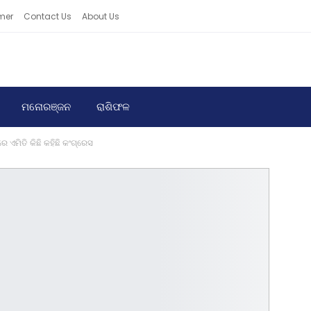
mer
Contact Us
About Us
ମନୋରଞ୍ଜନ
ରାଶିଫଳ
ଏମିତି କିଛି କହିଛି କଂଗ୍ରେସ