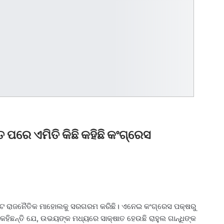
ରେ ଏମିତି କିଛି କହିଛି କଂଗ୍ରେସ
 ରାଜନୈତିକ ମାହୋଲକୁ ସରଗରମ କରିଛି। ଏନେଇ କଂଗ୍ରେସ ପକ୍ଷରୁ
ହିଛନ୍ତି ଯେ, ଉଭୟଙ୍କ ମଧ୍ୟରେ ସାକ୍ଷାତ ହେଉଛି ରାହୁଲ ଗାନ୍ଧିଙ୍କ