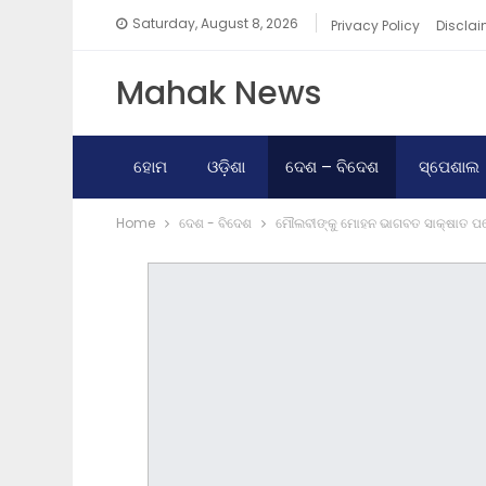
Saturday, August 8, 2026
Privacy Policy
Disclai
Mahak News
ହୋମ
ଓଡ଼ିଶା
ଦେଶ – ବିଦେଶ
ସ୍ପେଶାଲ
Home
ଦେଶ - ବିଦେଶ
ମୌଲବୀଙ୍କୁ ମୋହନ ଭାଗବତ ସାକ୍ଷାତ ପରେ 