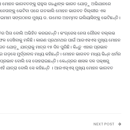
ସେ ମୋହନ ଭାଗବତଙ୍କୁ ରାହୁଲ ଗାନ୍ଧିଙ୍କ ଭାରତ ଯୋଡ଼ୁ ଅଭିଯାନରେ
ିମ ନେତାଙ୍କୁ ଭେଟିବା ପରେ ଗତକାଲି ମୋହନ ଭାଗବତ ଦିଲ୍ଲୀର ଏକ
 ଇମାମ ସଙ୍ଗଠନର ମୁଖ୍ୟ ଡ. ଉମେର ଅହମ୍ମଦ ଇଲିୟାସିଙ୍କୁ ଭେଟିଛନ୍ତି।
ତିର ପିତା ବୋଲି ଅଭିହିତ କରଇଚନ୍ତି। କଂଗ୍ରେସ ନେତା ଗୌରବ ବଲ୍ଲଭ
ର ସୁଫଳ ଦେଖିବାକୁ ମଳିଛି। କାରଣ ପ୍ରଥମଥର ପାଇଁ ଆରଏସଏସ ମୁଖ୍ୟ ମୋହନ
ରତ ଯୋଡ଼ୁ ଯାତ୍ରାକୁ ମାତ୍ର ୧୫ ଦିନ ପୁରିଛି। କିନ୍ତୁ ଏହାର ପ୍ରଭାବ
 ଗଡ଼ସେ ମୁର୍ଦ୍ଦାବାଦ ମଧ୍ୟ କହିଛନ୍ତି। ମୋହନ ଭାଗବତ ମଧ୍ୟ ଭିନ୍ନ ଧର୍ମର
 ପ୍ରଭାବ ବୋଲି ସେ ଦୋହରାଇଛନ୍ତି। କେନ୍ଦ୍ରର ଶାସକ ଦଳ ପକ୍ଷରୁ
ଏହି ଯାତ୍ରା ବୋଲି ସେ କହିଛନ୍ତି । ଆରଏସ୍‌ଏସ୍ ମୁଖ୍ୟ ମୋହନ ଭାଗବତ
NEXT POST