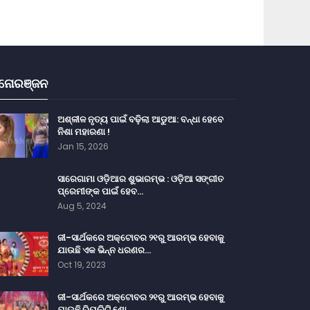
ନୋରଞ୍ଜନ
ଅଶ୍ଳୀଳ ନୃତ୍ୟ ପାଇଁ ବଢ଼ିଲା ଆଡୁଆ: ବନ୍ଧା ହେବେ
ନିଶା ମହାରଣା !
Jan 15, 2026
ସାରେଗାମା ଓଡ଼ିଆର ଶୁଭାରମ୍ଭ : ଓଡ଼ିଆ ସଙ୍ଗୀତ
ପ୍ରେମୀଙ୍କ ପାଇଁ ହେବ…
Aug 5, 2024
ଜୀ-ସାର୍ଥକରେ ଅକ୍ଟୋବର ୨୧ରୁ ଆରମ୍ଭ ହେବାକୁ
ଯାଉଛି ଏକ ଭିନ୍ନ ଧରଣର…
Oct 19, 2023
ଜୀ-ସାର୍ଥକରେ ଅକ୍ଟୋବର ୨୧ରୁ ଆରମ୍ଭ ହେବାକୁ
ଯାଉଛି ରିୟଲିଟି ଶୋ…