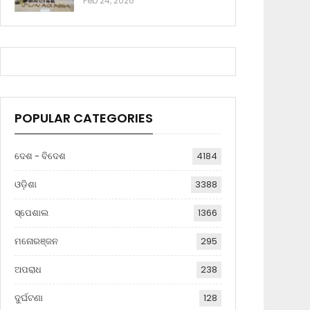
Feb 24, 2026
POPULAR CATEGORIES
ଦେଶ - ବିଦେଶ
4184
ଓଡ଼ିଶା
3388
ସ୍ପେଶାଲ
1366
ମନୋରଞ୍ଜନ
295
ଅପରାଧ
238
ଦୁର୍ଘଟଣା
128