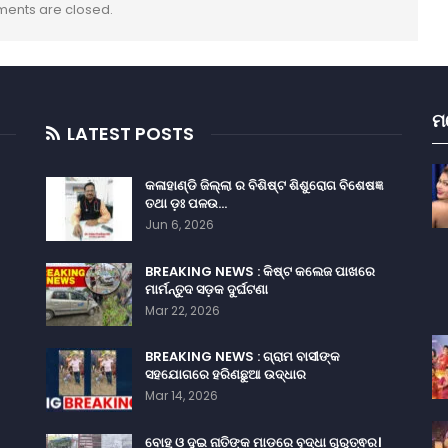
ents are closed.
ମ
LATEST POSTS
କଳାହାଣ୍ଡି ଜିଲ୍ଲା ର ବିଶିଷ୍ଟ ଶିଶୁରୋଗ ବିଶେଷଜ୍ଞ
ତଥା ଡ଼ଃ ପଳଉ…
Jun 6, 2026
BREAKING NEWS : କିଷ୍ଟ କଲେଜ ପାଖରେ
ମାର୍ମନ୍ତୁଦ ସଡ଼କ ଦୁର୍ଘଟଣା
Mar 22, 2026
BREAKING NEWS : ଗ୍ରାମ ବାସୀଙ୍କ
ସହଯୋଗରେ ହରିଣଛୁଆ ଉଦ୍ଧାର
Mar 14, 2026
ବୋହୂ ଓ ଦୁଇ ନାତିଙ୍କ ମାଡ଼ରେ ବୃଦ୍ଧା ଗୁରୁତ୍ଵର।