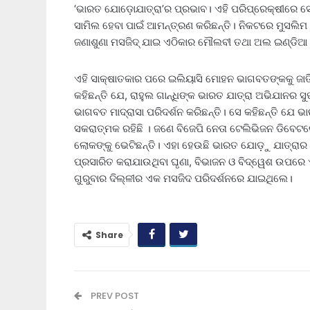
‘ଭାରତ ଯୋଡ଼ୋଯାତ୍ରା’ର ପ୍ରଭାବ। ଏହି ପରିପ୍ରେକ୍ଷୀରେ 
ସାମିଲ ହେବା ପାଇଁ ଆମନ୍ତ୍ରଣ କରିଛନ୍ତି। ନିକଟରେ ମୁସଲ
ଜଣାଶୁଣା ମସଜିଦ୍‌ ଯାଇ ଏଠିକାର ମୌଲବୀ ତଥା ଅଲ ଇଣ୍ଡିଆ
ଏହି ସାକ୍ଷାତକାର ପରେ ଇଲିୟାସି ମୋହନ ଭାଗବତଙ୍କକୁ ଜା
କହିଛନ୍ତି ଯେ, ରାହୁଲ ଗାନ୍ଧିଙ୍କ ଭାରତ ଯାତ୍ରା ଅଭିଯାନ
ଭାଗବତ ମାଦ୍ରାସା ପରିଦର୍ଶନ କରିଛନ୍ତି। ସେ କହିଛନ୍ତି ଯେ ଭା
ସକରାତ୍ମକ ରହିଛି । ଜଣେ ବିଜେପି ନେତା ଟେଲିଭିଜନ ଡିବେଟରେ
ଲୋକଙ୍କୁ ଭେଟିଛନ୍ତି। ଏହା ହେଉଛି ଭାରତ ଯୋଡ଼ୁ ଯାତ୍ରାର
ପ୍ରସାରିତ କରାଯାଉଥିବା ଘୃଣା, ବିଭାଜନ ଓ ବିଦ୍ୱେଶ ଉପରେ 
ଗୁରୁବାର ଦିଲ୍ଳୀର ଏକ ମସଜିଦ ପରିଦର୍ଶନରେ ଯାଇଥିଲେ।
Share
PREV POST