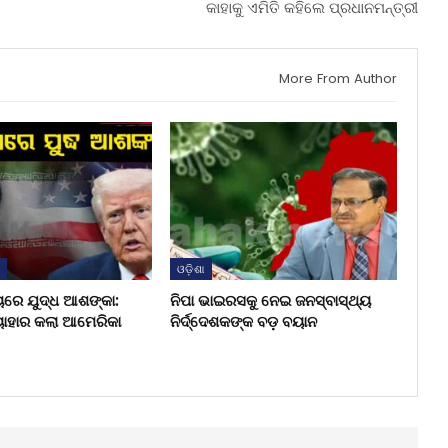
କାହାକୁ ଏମିତି କହିଲେ ପ୍ରଧାନମନ୍ତ୍ରୀ
More From Author
ଶ
ଓଡ଼ିଶା
ୟରେ ଯୁଦ୍ଧ ଆଶଙ୍କା:
ନିପା ଭାଇରସକୁ ନେଇ ଜନସ୍ବାସ୍ଥ୍ୟ
ୟାହାର କଲା ଆମେରିକା
ନିର୍ଦ୍ଦେଶକଙ୍କ ବଡ଼ ବୟାନ