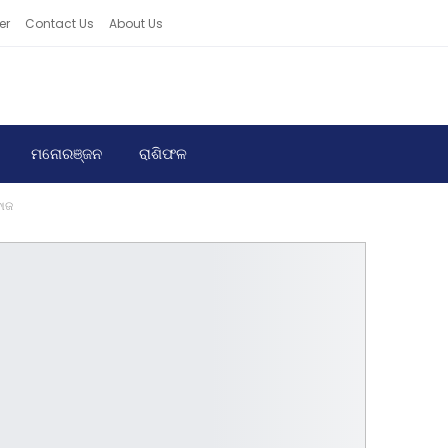
er
Contact Us
About Us
ମନୋରଞ୍ଜନ
ରାଶିଫଳ
ବାଜ