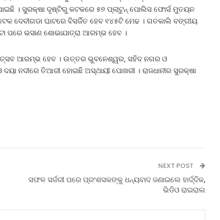
ଇଛି । ସୁରକ୍ଷା ଦୃଷ୍ଟିରୁ କଟକରେ ୫୭ ପ୍ଲାଟୁନ୍ ପୋଲିସ ଫୋର୍ସ ମୁତୟନ
 କଟକ ଦେବୀଗଡା ଘାଟରେ ବିସର୍ଜିତ ହେବ ୧୪୫ଟି ମେଢ । ଗତକାଲି ବଙ୍ଗୀୟ
ନ ୨ଟା ପରେ ଭସାଣ ଶୋଭାଯାତ୍ରା ଆରମ୍ଭ ହେବ ।
 ଉତ୍ସବ ଆରମ୍ଭ ହେବ । ଉତ୍ତର ଭୁବନେଶ୍ୱର, ସହିଦ ନଗର ଓ
 ଦୟା ନଦୀରେ ତିଆରୀ ହୋଇଛି ଅସ୍ଥାୟୀ ପୋଖରୀ । ରାଜଧାନୀର ସୁରକ୍ଷା
NEXT POST
ସଫଳ ସର୍ଜରୀ ପରେ ପ୍ରଂଶସକଙ୍କୁ ଧନ୍ୟବାଦ ଜଣାଇଲେ ହାର୍ଦ୍ଦିକ,
ଭିଡିଓ ରାଇରାଲ