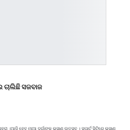
ଇ ଚାଲିଛି ସଜବାଜ
ରା ।ଆଜି ହେବ ମାଆ ଦୁର୍ଗାଙ୍କ ଭସାଣ ଉତ୍ସବ । ସ୍ପାର୍ଟ ସିଟିରେ ଭସାଣ