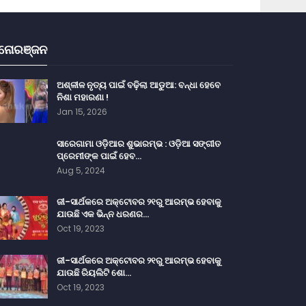
ନୋରଞ୍ଜନ
ଅଶ୍ଳୀଳ ନୃତ୍ୟ ପାଇଁ ବଢ଼ିଲା ଆଡୁଆ: ବନ୍ଧା ହେବେ
ନିଶା ମହାରଣା !
Jan 15, 2026
ସାରେଗାମା ଓଡ଼ିଆର ଶୁଭାରମ୍ଭ : ଓଡ଼ିଆ ସଙ୍ଗୀତ
ପ୍ରେମୀଙ୍କ ପାଇଁ ହେବ…
Aug 5, 2024
ଜୀ-ସାର୍ଥକରେ ଅକ୍ଟୋବର ୨୧ରୁ ଆରମ୍ଭ ହେବାକୁ
ଯାଉଛି ଏକ ଭିନ୍ନ ଧରଣର…
Oct 19, 2023
ଜୀ-ସାର୍ଥକରେ ଅକ୍ଟୋବର ୨୧ରୁ ଆରମ୍ଭ ହେବାକୁ
ଯାଉଛି ରିୟଲିଟି ଶୋ…
Oct 19, 2023