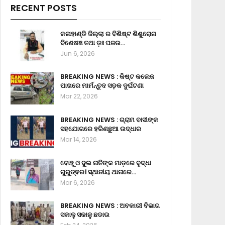
RECENT POSTS
କଳାହାଣ୍ଡି ଜିଲ୍ଲା ର ବିଶିଷ୍ଟ ଶିଶୁରୋଗ
ବିଶେଷଜ୍ଞ ତଥା ଡ଼ଃ ପଳଉ…
Jun 6, 2026
BREAKING NEWS : କିଷ୍ଟ କଲେଜ
ପାଖରେ ମାର୍ମନ୍ତୁଦ ସଡ଼କ ଦୁର୍ଘଟଣା
Mar 22, 2026
BREAKING NEWS : ଗ୍ରାମ ବାସୀଙ୍କ
ସହଯୋଗରେ ହରିଣଛୁଆ ଉଦ୍ଧାର
Mar 14, 2026
ବୋହୂ ଓ ଦୁଇ ନାତିଙ୍କ ମାଡ଼ରେ ବୃଦ୍ଧା
ଗୁରୁତ୍ଵର। ସ୍ଥାନୀୟ ଥାନାରେ…
Mar 6, 2026
BREAKING NEWS : ଅବକାରୀ ବିଭାଗ
ସକାଳୁ ସକାଳୁ ଛଡାଉ