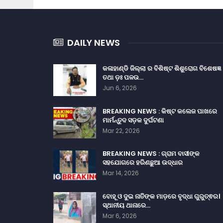
DAILY NEWS
କଳାହାଣ୍ଡି ଜିଲ୍ଲା ର ବିଶିଷ୍ଟ ଶିଶୁରୋଗ ବିଶେଷଜ୍ଞ
ତଥା ଡ଼ଃ ପଳଉ…
Jun 6, 2026
BREAKING NEWS : କିଷ୍ଟ କଲେଜ ପାଖରେ
ମାର୍ମନ୍ତୁଦ ସଡ଼କ ଦୁର୍ଘଟଣା
Mar 22, 2026
BREAKING NEWS : ଗ୍ରାମ ବାସୀଙ୍କ
ସହଯୋଗରେ ହରିଣଛୁଆ ଉଦ୍ଧାର
Mar 14, 2026
ବୋହୂ ଓ ଦୁଇ ନାତିଙ୍କ ମାଡ଼ରେ ବୃଦ୍ଧା ଗୁରୁତ୍ଵର।
ସ୍ଥାନୀୟ ଥାନାରେ…
Mar 6, 2026