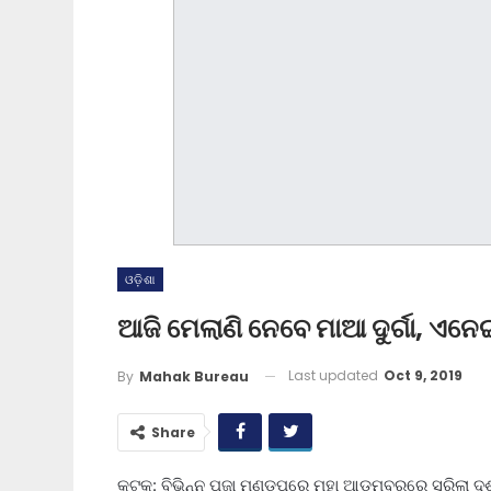
ଓଡ଼ିଶା
ଆଜି ମେଲାଣି ନେବେ ମାଆ ଦୁର୍ଗା, ଏନେ
Last updated
Oct 9, 2019
By
Mahak Bureau
Share
କଟକ: ବିଭିନ୍ନ ପୂଜା ମଣ୍ଡପରେ ମହା ଆଡମ୍ବରରେ ସରିଲା ଦଶହ