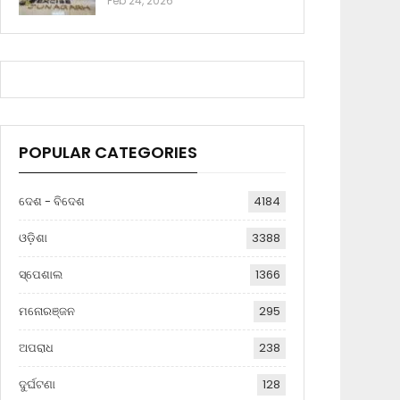
Feb 24, 2026
POPULAR CATEGORIES
ଦେଶ - ବିଦେଶ
4184
ଓଡ଼ିଶା
3388
ସ୍ପେଶାଲ
1366
ମନୋରଞ୍ଜନ
295
ଅପରାଧ
238
ଦୁର୍ଘଟଣା
128