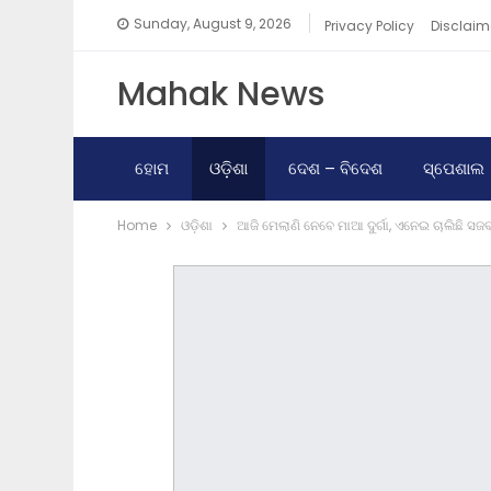
Sunday, August 9, 2026
Privacy Policy
Disclaim
Mahak News
ହୋମ
ଓଡ଼ିଶା
ଦେଶ – ବିଦେଶ
ସ୍ପେଶାଲ
Home
ଓଡ଼ିଶା
ଆଜି ମେଲାଣି ନେବେ ମାଆ ଦୁର୍ଗା, ଏନେଇ ଚାଲିଛି ସଜ