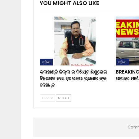
YOU MIGHT ALSO LIKE
ଓଡ଼ିଶା
ଓଡ଼ିଶା
କଳାହାଣ୍ଡି ଜିଲ୍ଲା ର ବିଶିଷ୍ଟ ଶିଶୁରୋଗ
BREAKING 
ବିଶେଷଜ୍ଞ ତଥା ଡ଼ଃ ପଳଉ ପ୍ରଧାନ ଙ୍କ
ପାଖରେ ମାର୍ମ
ଦେହାନ୍ତ
PREV
NEXT
Comm