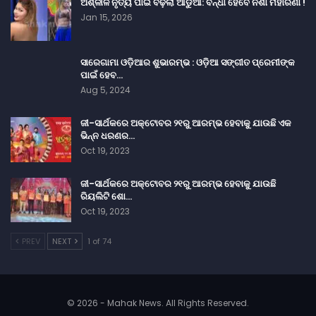
ଅଶ୍ଳୀଳ ନୃତ୍ୟ ପାଇଁ ବଢ଼ିଲା ଆଡୁଆ: ବନ୍ଧା ହେବେ ନିଶା ମହାରଣା !
Jan 15, 2026
ସାରେଗାମା ଓଡ଼ିଆର ଶୁଭାରମ୍ଭ : ଓଡ଼ିଆ ସଙ୍ଗୀତ ପ୍ରେମୀଙ୍କ
ପାଇଁ ହେବ…
Aug 5, 2024
ଜୀ-ସାର୍ଥକରେ ଅକ୍ଟୋବର ୨୧ରୁ ଆରମ୍ଭ ହେବାକୁ ଯାଉଛି ଏକ
ଭିନ୍ନ ଧରଣର…
Oct 19, 2023
ଜୀ-ସାର୍ଥକରେ ଅକ୍ଟୋବର ୨୧ରୁ ଆରମ୍ଭ ହେବାକୁ ଯାଉଛି
ରିୟଲିଟି ଶୋ…
Oct 19, 2023
PREV
NEXT
1 of 74
© 2026 - Mahak News. All Rights Reserved.