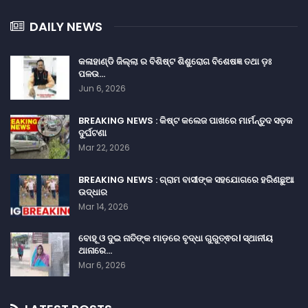
DAILY NEWS
କଳାହାଣ୍ଡି ଜିଲ୍ଲା ର ବିଶିଷ୍ଟ ଶିଶୁରୋଗ ବିଶେଷଜ୍ଞ ତଥା ଡ଼ଃ
ପଳଉ…
Jun 6, 2026
BREAKING NEWS : କିଷ୍ଟ କଲେଜ ପାଖରେ ମାର୍ମନ୍ତୁଦ ସଡ଼କ
ଦୁର୍ଘଟଣା
Mar 22, 2026
BREAKING NEWS : ଗ୍ରାମ ବାସୀଙ୍କ ସହଯୋଗରେ ହରିଣଛୁଆ
ଉଦ୍ଧାର
Mar 14, 2026
ବୋହୂ ଓ ଦୁଇ ନାତିଙ୍କ ମାଡ଼ରେ ବୃଦ୍ଧା ଗୁରୁତ୍ଵର। ସ୍ଥାନୀୟ
ଥାନାରେ…
Mar 6, 2026