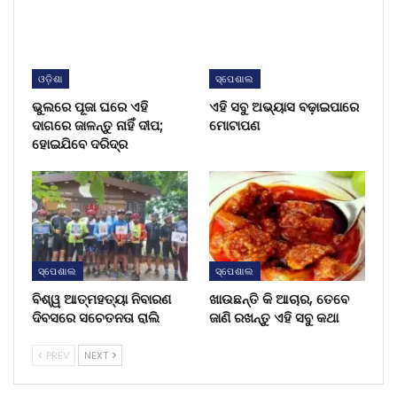
ଓଡ଼ିଶା
ସ୍ପେଶାଲ
ଭୁଲରେ ପୂଜା ଘରେ ଏହି
ଏହି ସବୁ ଅଭ୍ୟାସ ବଢ଼ାଇପାରେ
ଦାଗରେ ଜାଳନ୍ତୁ ନାହିଁ ଦୀପ;
ମୋଟାପଣ
ହୋଇଯିବେ ଦରିଦ୍ର
ସ୍ପେଶାଲ
ସ୍ପେଶାଲ
ବିଶ୍ୱ ଆତ୍ମହତ୍ୟା ନିବାରଣ
ଖାଉଛନ୍ତି କି ଆଚାର, ତେବେ
ଦିବସରେ ସଚେତନତା ରାଲି
ଜାଣି ରଖନ୍ତୁ ଏହି ସବୁ କଥା
PREV
NEXT