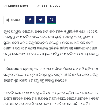
On
Sep 18, 2022
By
Mahak News
Share
ଭୁବନେଶ୍ୱର: ଶୋଇବା ଘରେ ଖଟ, ଗଦି ରହିବା ସ୍ୱାଭାବିକ କଥା । ହେଲେ
ସେସବୁକୁ ସଫା କରିବା ଏତେ ସହଜ କଥା ନୁହେଁ । ମାସକୁ ଥରେ, ଦୁଇଥର
ସୁବିଧା ଦେଖି ଖଟ ଗଦିକୁ ପରିଷ୍କାର କରନ୍ତୁ । ମାସମାସ ଧରି ଗଦି ସେହି
ଗୋଟିଏ ସ୍ଥାନରେ ରହିବା କାରଣରୁ ଧୂଳିମଳି ଜମିବା ସହ ଛୋଟଛୋଟ ପୋକ
ମଧ୍ୟ ହୋଇଥାଏ । ସହଜ ଉପାୟରେ ଗଦିକୁ ସଫା କରିବାର ଉପାୟ ଜାଣନ୍ତୁ
।
– ଭିନେଗାର ୨ ଚାମଚକୁ ଅଧ ବୋତଲ ପାଣିରେ ମିଶାଇ ଖଟ ଗଦି ଚାରିପାଖେ
ସ୍ପ୍ରେ କରନ୍ତୁ । ଘଣ୍ଟାଏ କିମ୍ବା ଦୁଇ ଘଣ୍ଟା ଏମିତି ଛାଡିବା ପରେ ଗଦିକୁ
ଖରାରେ ଶୁଖାଇବେ । ଗଦିରୁ ସବୁ ଜୀବାଣୁ ମରିଯିବେ ।
– ବେକିଂ ସୋଡା ଫାଉଡରକୁ ଗଦି ଉପରେ ,ତଳେ ଚାରିଆଡେ ପକାଇବେ । ୨
ଘଣ୍ଟା ଛାଡିବେ ପରେ ଗଦି ଉପରେ ଚାଦର ବିଛାଇ ଶୋଇବାପାରିବେ । ବେକିଂ
ସୋଡାକୁ କାହାର ଆଲର୍ଜି ଥିଲେ ,ସେମାନେ ଏହି ଉପାୟ କରିବେ ନାହିଁ ।