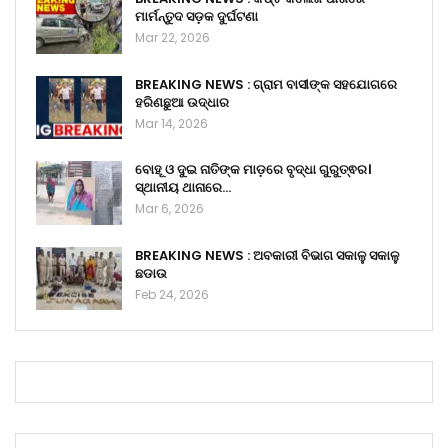
ମାର୍ମନ୍ତୁଦ ସଡ଼କ ଦୁର୍ଘଟଣା
Mar 22, 2026
BREAKING NEWS : ଗ୍ରାମ ବାସୀଙ୍କ ସହଯୋଗରେ
ହରିଣଛୁଆ ଉଦ୍ଧାର
Mar 14, 2026
ବୋହୂ ଓ ଦୁଇ ନାତିଙ୍କ ମାଡ଼ରେ ବୃଦ୍ଧା ଗୁରୁତ୍ଵର।
ସ୍ଥାନୀୟ ଥାନାରେ…
Mar 6, 2026
BREAKING NEWS : ଅବକାରୀ ବିଭାଗ ସକାଳୁ ସକାଳୁ
ଛଡାଉ
Feb 24, 2026