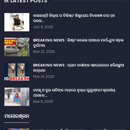
LATEST POSTS
କଳାହାଣ୍ଡି ଜିଲ୍ଲା ର ବିଶିଷ୍ଟ ଶିଶୁରୋଗ ବିଶେଷଜ୍ଞ ତଥା ଡ଼ଃ
ପଳଉ…
Jun 6, 2026
BREAKING NEWS : କିଷ୍ଟ କଲେଜ ପାଖରେ ମାର୍ମନ୍ତୁଦ ସଡ଼କ
ଦୁର୍ଘଟଣା
Mar 22, 2026
BREAKING NEWS : ଗ୍ରାମ ବାସୀଙ୍କ ସହଯୋଗରେ ହରିଣଛୁଆ
ଉଦ୍ଧାର
Mar 14, 2026
ବୋହୂ ଓ ଦୁଇ ନାତିଙ୍କ ମାଡ଼ରେ ବୃଦ୍ଧା ଗୁରୁତ୍ଵର। ସ୍ଥାନୀୟ
ଥାନାରେ…
Mar 6, 2026
ମନୋରଞ୍ଜନ