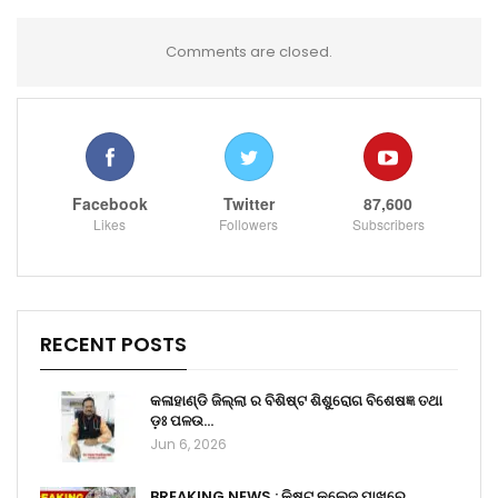
Comments are closed.
Facebook
Twitter
87,600
Likes
Followers
Subscribers
RECENT POSTS
କଳାହାଣ୍ଡି ଜିଲ୍ଲା ର ବିଶିଷ୍ଟ ଶିଶୁରୋଗ ବିଶେଷଜ୍ଞ ତଥା
ଡ଼ଃ ପଳଉ…
Jun 6, 2026
BREAKING NEWS : କିଷ୍ଟ କଲେଜ ପାଖରେ