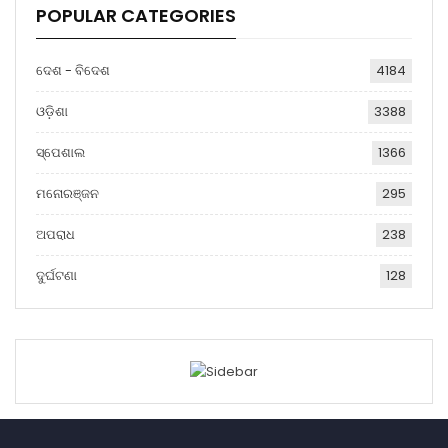
POPULAR CATEGORIES
ଦେଶ - ବିଦେଶ
4184
ଓଡ଼ିଶା
3388
ସ୍ପେଶାଲ
1366
ମନୋରଞ୍ଜନ
295
ଅପରାଧ
238
ଦୁର୍ଘଟଣା
128