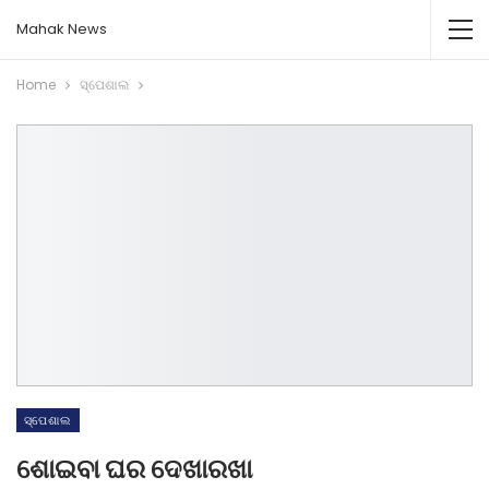
Mahak News
Home
ସ୍ପେଶାଲ
ସ୍ପେଶାଲ
ଶୋଇବା ଘର ଦେଖାରଖା