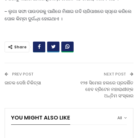
– ଲୁଗା ସଫା ପାଉଡରକୁ ପାଣିରେ ମିଶାଇ ଗଦି ଚାରିପାଖରେ ସ୍ପ୍ରେ କରିଲେ
ପୋକ କିମ୍ବା ଦୁର୍ଗନ୍ଧ ହୋଇଥାଏ ।
Share
PREV POST
NEXT POST
ଜାତକ ଦେଖି ଚିକିତ୍ସା
୧୨୫ ସିମେନା ହଲରେ ପ୍ରଦର୍ଶିତ
ହେବ ବ୍ରିଟେନ ମହାରାଣୀଙ୍କ
ଅନ୍ତିମ ସଂସ୍କାର
YOU MIGHT ALSO LIKE
All