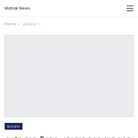
Mahak News
Home
ସ୍ପେଶାଲ
ସ୍ପେଶାଲ