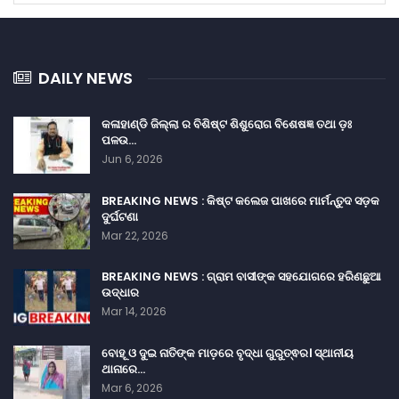
DAILY NEWS
କଳାହାଣ୍ଡି ଜିଲ୍ଲା ର ବିଶିଷ୍ଟ ଶିଶୁରୋଗ ବିଶେଷଜ୍ଞ ତଥା ଡ଼ଃ
ପଳଉ…
Jun 6, 2026
BREAKING NEWS : କିଷ୍ଟ କଲେଜ ପାଖରେ ମାର୍ମନ୍ତୁଦ ସଡ଼କ
ଦୁର୍ଘଟଣା
Mar 22, 2026
BREAKING NEWS : ଗ୍ରାମ ବାସୀଙ୍କ ସହଯୋଗରେ ହରିଣଛୁଆ
ଉଦ୍ଧାର
Mar 14, 2026
ବୋହୂ ଓ ଦୁଇ ନାତିଙ୍କ ମାଡ଼ରେ ବୃଦ୍ଧା ଗୁରୁତ୍ଵର। ସ୍ଥାନୀୟ
ଥାନାରେ…
Mar 6, 2026