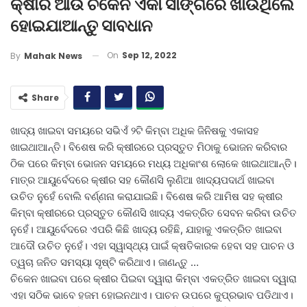
କ୍ଷୀର ଆଉ ଚିକେନ ଏକା ସାଙ୍ଗରେ ଖାଉଥିଲେ
ହୋଇଯାଆନ୍ତୁ ସାବଧାନ
On
Sep 12, 2022
By
Mahak News
Share
ଖାଦ୍ୟ ଖାଇବା ସମୟରେ ସଭିଏଁ ୨ଟି କିମ୍ବା ଅଧିକ ଜିନିଷକୁ ଏକାସହ
ଖାଇଥାଆନ୍ତି। ବିଶେଷ କରି କ୍ଷୀରରେ ପ୍ରସ୍ତୁତ ମିଠାକୁ ଭୋଜନ କରିବାର
ଠିକ ପରେ କିମ୍ବା ଭୋଜନ ସମୟରେ ମଧ୍ୟ ଅଧିକାଂଶ ଲୋକେ ଖାଇଥାଆନ୍ତି।
ମାତ୍ର ଆୟୁର୍ବେଦରେ କ୍ଷୀର ସହ କୌଣସି ଲୁଣିଆ ଖାଦ୍ୟପଦାର୍ଥ ଖାଇବା
ଉଚିତ ନୁହେଁ ବୋଲି ବର୍ଣ୍ଣନା କରାଯାଇଛି। ବିଶେଷ କରି ଆମିଷ ସହ କ୍ଷୀର
କିମ୍ବା କ୍ଷୀରରେ ପ୍ରସ୍ତୁତ କୌଣସି ଖାଦ୍ୟ ଏକତ୍ରିତ ସେବନ କରିବା ଉଚିତ
ନୁହେଁ। ଆୟୁର୍ବେଦରେ ଏପରି କିଛି ଖାଦ୍ୟ ରହିଛି, ଯାହାକୁ ଏକତ୍ରିତ ଖାଇବା
ଆଦୌ ଉଚିତ ନୁହେଁ। ଏହା ସ୍ୱାସ୍ଥ୍ୟ ପାଇଁ କ୍ଷତିକାରକ ହେବା ସହ ପାଚନ ଓ
ତ୍ୱଚା ଜନିତ ସମସ୍ୟା ସୃଷ୍ଟି କରିଥାଏ। ଜାଣନ୍ତୁ …
ଚିକେନ ଖାଇବା ପରେ କ୍ଷୀର ପିଇବା ଦ୍ୱାରା କିମ୍ବା ଏକତ୍ରିତ ଖାଇବା ଦ୍ୱାରା
ଏହା ସଠିକ ଭାବେ ହଜମ ହୋଇନଥାଏ। ପାଚନ ଉପରେ କୁପ୍ରଭାବ ପଡିଥାଏ।