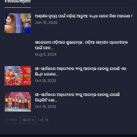
ମନୋରଞ୍ଜନ
ଅଶ୍ଳୀଳ ନୃତ୍ୟ ପାଇଁ ବଢ଼ିଲା ଆଡୁଆ: ବନ୍ଧା ହେବେ ନିଶା ମହାରଣା !
Jan 15, 2026
ସାରେଗାମା ଓଡ଼ିଆର ଶୁଭାରମ୍ଭ : ଓଡ଼ିଆ ସଙ୍ଗୀତ ପ୍ରେମୀଙ୍କ
ପାଇଁ ହେବ…
Aug 5, 2024
ଜୀ-ସାର୍ଥକରେ ଅକ୍ଟୋବର ୨୧ରୁ ଆରମ୍ଭ ହେବାକୁ ଯାଉଛି ଏକ
ଭିନ୍ନ ଧରଣର…
Oct 19, 2023
ଜୀ-ସାର୍ଥକରେ ଅକ୍ଟୋବର ୨୧ରୁ ଆରମ୍ଭ ହେବାକୁ ଯାଉଛି
ରିୟଲିଟି ଶୋ…
Oct 19, 2023
PREV
NEXT
1 of 74