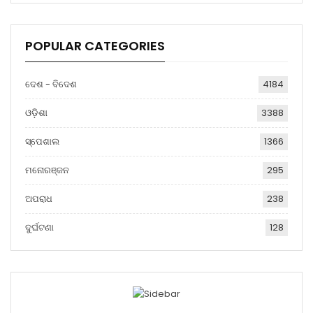
POPULAR CATEGORIES
ଦେଶ - ବିଦେଶ
4184
ଓଡ଼ିଶା
3388
ସ୍ପେଶାଲ
1366
ମନୋରଞ୍ଜନ
295
ଅପରାଧ
238
ଦୁର୍ଘଟଣା
128