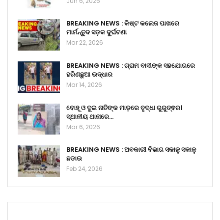
Jun 6, 2026
BREAKING NEWS : କିଷ୍ଟ କଲେଜ ପାଖରେ
ମାର୍ମନ୍ତୁଦ ସଡ଼କ ଦୁର୍ଘଟଣା
Mar 22, 2026
BREAKING NEWS : ଗ୍ରାମ ବାସୀଙ୍କ ସହଯୋଗରେ
ହରିଣଛୁଆ ଉଦ୍ଧାର
Mar 14, 2026
ବୋହୂ ଓ ଦୁଇ ନାତିଙ୍କ ମାଡ଼ରେ ବୃଦ୍ଧା ଗୁରୁତ୍ଵର।
ସ୍ଥାନୀୟ ଥାନାରେ…
Mar 6, 2026
BREAKING NEWS : ଅବକାରୀ ବିଭାଗ ସକାଳୁ ସକାଳୁ
ଛଡାଉ
Feb 24, 2026