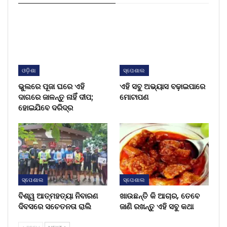
ଓଡ଼ିଶା
ସ୍ପେଶାଲ
ଭୁଲରେ ପୂଜା ଘରେ ଏହି
ଏହି ସବୁ ଅଭ୍ୟାସ ବଢ଼ାଇପାରେ
ଦାଗରେ ଜାଳନ୍ତୁ ନାହିଁ ଦୀପ;
ମୋଟାପଣ
ହୋଇଯିବେ ଦରିଦ୍ର
ସ୍ପେଶାଲ
ସ୍ପେଶାଲ
ବିଶ୍ୱ ଆତ୍ମହତ୍ୟା ନିବାରଣ
ଖାଉଛନ୍ତି କି ଆଚାର, ତେବେ
ଦିବସରେ ସଚେତନତା ରାଲି
ଜାଣି ରଖନ୍ତୁ ଏହି ସବୁ କଥା