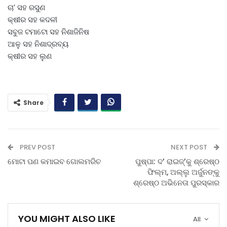
ଚା’ ସହ ରସୁଣ
କ୍ଷୀର ସହ କଦଳୀ
ସବୁଜ ଟମାଟୋ ସହ ନିଶାଜିନିଷ
ଆଳୁ ସହ ନିଶାଦ୍ରବ୍ୟ
କ୍ଷୀର ସହ ଲୁଣ
Share
PREV POST
NEXT POST
ମୋଟା ପଣ କମାଇବ ଗୋଲମରିଚ
ପୁଷ୍ପା: ଦ’ ରାଇଜ୍‌’କୁ ଶ୍ରେଷ୍ଠ
ଫିଲ୍ମ, ଅଲ୍ଲୁ ଅର୍ଜୁନଙ୍କୁ
ଶ୍ରେଷ୍ଠ ଅଭିନେତା ପୁରସ୍କାର
YOU MIGHT ALSO LIKE
All