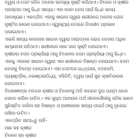
ତ୍ୱଚା ଓ ପେଟ ଜନିତ ଅନେକ ସମସ୍ୟା ସୃଷ୍ଟି କରିଥାଏ। ଚିକେନ ଓ କ୍ଷୀର
ପରସ୍ପର ଠାରୁ ଭିନ୍ନ ଖାଦ୍ୟ। ଏହା ହଜମ ହେବା ପାଇଁ ଭିନ୍ନ ସମୟ
ଆବଶ୍ୟକ। ଏକତ୍ରିତ ଏହାକୁ ଖାଇବା ଦ୍ୱାରା ଶରୀରରେ ଅନେକ ରୋଗ
ସୃଷ୍ଟିର କାରଣ ହୋଇଥାଏ। ସ୍ୱାସ୍ଥ୍ୟ ଉପରେ ବିପରୀତ ପ୍ରଭାବ
ପକାଇଥାଏ।
ଏଭଳି ଖାଦ୍ୟ ଲଗାତାର ଖାଇବା ଦ୍ୱାରା ମାରାତ୍ମକ ରୋଗ ହେବାର ଅଧିକ
ସମ୍ଭାବନା ରହିଥାଏ। ଶରୀରରେ ଲାଲ ଦାଗ ସୃଷ୍ଟି ହୋଇଥାଏ।
କ୍ଷୀରର ହଜମ ପ୍ରକ୍ରିୟା ଠାରୁ ଚିକେନର ହଜମ ପ୍ରକ୍ରିୟା ଠାରୁ ଭିନ୍ନ।
ଏହାକୁ ଏକାସହ ଖାଇବା ଦ୍ୱାରା ଏହା ଶରୀରରେ ବିଷାକ୍ତ ହୋଇଯାଏ। ହଜମ
ହେବାକୁ ବିଳମ୍ବ ହୋଇଥାଏ। ଏହା ପେଟରେ ଯନ୍ତ୍ରଣା, ବଦହଜମି,
ଗ୍ୟାଷ୍ଟ୍ରିକ, କୋଷ୍ଠକାଠିନ୍ୟ, ଏସିଡିଟି, ତ୍ୱଚା ପାଇଁ ଖୁବ କ୍ଷତିକାରକ
ହୋଇଥାଏ।
ବିଶେଷଜ୍ଞଙ୍କ ମତରେ କ୍ଷୀର ଓ ଚିକେନକୁ ଅତି କମରେ ଦୁଇ ଘଣ୍ଟା ପରେ
ସେବନ କରିବା ଉଚିତ। ଏକ ସୁସ୍ଥ ଆହାରର ଅର୍ଥ ଜୀବନଶୈଳୀକୁ ସଠିକ ଭାବେ
ସୁନିଶ୍ଚିତ କରିବା ସହ ବିଷାକ୍ତ ଓ ହାନୀକାରକ ଖାଦ୍ୟ ପଦାର୍ଥ ଠାରୁ ଦୂରେଇ
ରଖିବା ଉଚିତ।
ଏକତ୍ରିତ ଖାଆନ୍ତୁ ନାହିଁ-
ମାଛ ସହ କ୍ଷୀର
ଚିକେନ ସହ କ୍ଷୀର