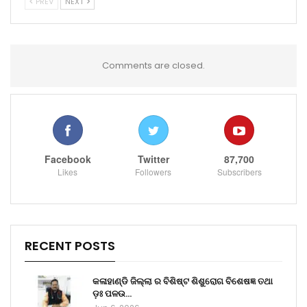
PREV
NEXT
Comments are closed.
Facebook
Twitter
87,700
Likes
Followers
Subscribers
RECENT POSTS
କଳାହାଣ୍ଡି ଜିଲ୍ଲା ର ବିଶିଷ୍ଟ ଶିଶୁରୋଗ ବିଶେଷଜ୍ଞ ତଥା
ଡ଼ଃ ପଳଉ…