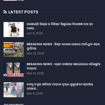
LATEST POSTS
କଳାହାଣ୍ଡି ଜିଲ୍ଲା ର ବିଶିଷ୍ଟ ଶିଶୁରୋଗ ବିଶେଷଜ୍ଞ ତଥା ଡ଼ଃ
ପଳଉ…
Jun 6, 2026
BREAKING NEWS : କିଷ୍ଟ କଲେଜ ପାଖରେ ମାର୍ମନ୍ତୁଦ ସଡ଼କ
ଦୁର୍ଘଟଣା
Mar 22, 2026
BREAKING NEWS : ଗ୍ରାମ ବାସୀଙ୍କ ସହଯୋଗରେ ହରିଣଛୁଆ
ଉଦ୍ଧାର
Mar 14, 2026
ବୋହୂ ଓ ଦୁଇ ନାତିଙ୍କ ମାଡ଼ରେ ବୃଦ୍ଧା ଗୁରୁତ୍ଵର। ସ୍ଥାନୀୟ
ଥାନାରେ…
Mar 6, 2026