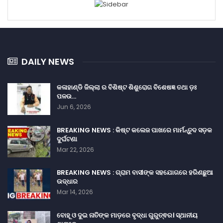
DAILY NEWS
କଳାହାଣ୍ଡି ଜିଲ୍ଲା ର ବିଶିଷ୍ଟ ଶିଶୁରୋଗ ବିଶେଷଜ୍ଞ ତଥା ଡ଼ଃ
ପଳଉ…
Jun 6, 2026
BREAKING NEWS : କିଷ୍ଟ କଲେଜ ପାଖରେ ମାର୍ମନ୍ତୁଦ ସଡ଼କ
ଦୁର୍ଘଟଣା
Mar 22, 2026
BREAKING NEWS : ଗ୍ରାମ ବାସୀଙ୍କ ସହଯୋଗରେ ହରିଣଛୁଆ
ଉଦ୍ଧାର
Mar 14, 2026
ବୋହୂ ଓ ଦୁଇ ନାତିଙ୍କ ମାଡ଼ରେ ବୃଦ୍ଧା ଗୁରୁତ୍ଵର। ସ୍ଥାନୀୟ