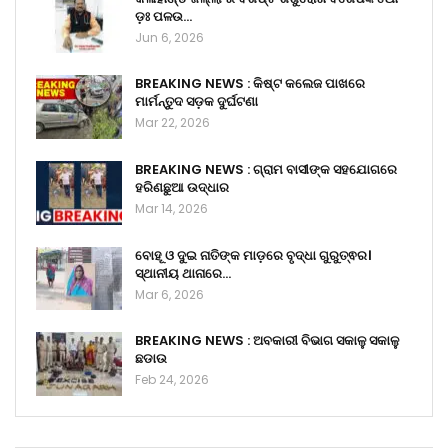
ଡ଼ଃ ପଳଉ…
Jun 6, 2026
BREAKING NEWS : କିଷ୍ଟ କଲେଜ ପାଖରେ
ମାର୍ମନ୍ତୁଦ ସଡ଼କ ଦୁର୍ଘଟଣା
Mar 22, 2026
BREAKING NEWS : ଗ୍ରାମ ବାସୀଙ୍କ ସହଯୋଗରେ
ହରିଣଛୁଆ ଉଦ୍ଧାର
Mar 14, 2026
ବୋହୂ ଓ ଦୁଇ ନାତିଙ୍କ ମାଡ଼ରେ ବୃଦ୍ଧା ଗୁରୁତ୍ଵର।
ସ୍ଥାନୀୟ ଥାନାରେ…
Mar 6, 2026
BREAKING NEWS : ଅବକାରୀ ବିଭାଗ ସକାଳୁ ସକାଳୁ
ଛଡାଉ
Feb 24, 2026