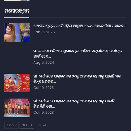
ମନୋରଞ୍ଜନ
ଅଶ୍ଳୀଳ ନୃତ୍ୟ ପାଇଁ ବଢ଼ିଲା ଆଡୁଆ: ବନ୍ଧା ହେବେ ନିଶା ମହାରଣା !
Jan 15, 2026
ସାରେଗାମା ଓଡ଼ିଆର ଶୁଭାରମ୍ଭ : ଓଡ଼ିଆ ସଙ୍ଗୀତ ପ୍ରେମୀଙ୍କ
ପାଇଁ ହେବ…
Aug 5, 2024
ଜୀ-ସାର୍ଥକରେ ଅକ୍ଟୋବର ୨୧ରୁ ଆରମ୍ଭ ହେବାକୁ ଯାଉଛି ଏକ
ଭିନ୍ନ ଧରଣର…
Oct 19, 2023
ଜୀ-ସାର୍ଥକରେ ଅକ୍ଟୋବର ୨୧ରୁ ଆରମ୍ଭ ହେବାକୁ ଯାଉଛି
ରିୟଲିଟି ଶୋ…
Oct 19, 2023
PREV
NEXT
1 of 74