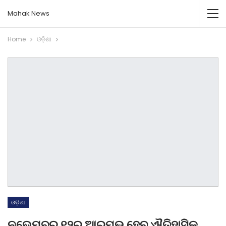
Mahak News
Home
ଓଡ଼ିଶା
ଓଡ଼ିଶା
ନଭେମ୍ବର ୧୨ରୁ ଆରମ୍ଭ ହେବ ଐତିହାସିକ