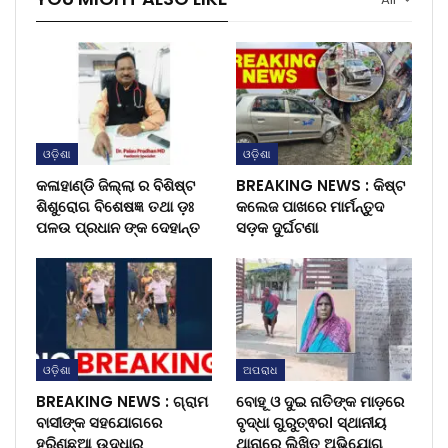
ଓଡ଼ିଶା
ଓଡ଼ିଶା
କଳାହାଣ୍ଡି ଜିଲ୍ଲା ର ବିଶିଷ୍ଟ
BREAKING NEWS : କିଷ୍ଟ
ଶିଶୁରୋଗ ବିଶେଷଜ୍ଞ ତଥା ଡ଼ଃ
କଲେଜ ପାଖରେ ମାର୍ମନ୍ତୁଦ
ପଳଉ ପ୍ରଧାନ ଙ୍କ ଦେହାନ୍ତ
ସଡ଼କ ଦୁର୍ଘଟଣା
ଓଡ଼ିଶା
ଅପରାଧ
BREAKING NEWS : ଗ୍ରାମ
ବୋହୂ ଓ ଦୁଇ ନାତିଙ୍କ ମାଡ଼ରେ
ବାସୀଙ୍କ ସହଯୋଗରେ
ବୃଦ୍ଧା ଗୁରୁତ୍ଵର। ସ୍ଥାନୀୟ
ହରିଣଛୁଆ ଉଦ୍ଧାର
ଥାନାରେ ଲିଖିତ ଅଭିଯୋଗ