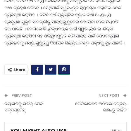
ତେବେ ଚଳିତ ବର୍ଷ ମଧ୍ୟ ଦେଶବିଦେଶରୁ ସାଂସ୍କୃତିକ ଦଳ ବାଲିଯାତ୍ରାରେ
ଅଂଶ ଗ୍ରହଣ କରିବେ । ସେଥିପାଇଁ ସ୍ୱତନ୍ତ୍ର ବ୍ୟବସ୍ଥା କରାଯିବା ନେଇ
ବ୍ୟବସ୍ଥା କରାଯିବ । ଚଳିତ ବର୍ଷ ପ୍ଲାଷ୍ଟିକ ବ୍ୟାନ ତଥା ଅନ୍ୟାନ୍ୟ
ପ୍ରଦୂଷଣ ଯୁକ୍ତ ସାମଗ୍ରୀକୁ ଯାତ୍ରାରୁ ଦୂରେଇ ରଖାଯିବା ନେଇ ନିଷ୍ପତି
ନିଆଯାଇଛି । ମେଳାରେ ଭିନ୍ନକ୍ଷମଙ୍କ ପାଇଁ ସ୍ୱତନ୍ତ୍ର ଇ-ରିକ୍ସା
ବ୍ୟବସ୍ଥା କରାଯିବା ସହ ପଲିଥିନମୁକ୍ତ ବାଲିଯାତ୍ରା ପାଇଁ ପେପରବ୍ୟାଗ
ବ୍ୟବହାରକୁ ମଧ୍ୟ ଗୁରୁତ୍ୱ ଦିଆଯିବ ଜିଲ୍ଲାପାଳଙ୍କ ପକ୍ଷରୁ କୁହାଯାଇଛି ।
Share
PREV POST
NEXT POST
ନୟାଗଡକୁ ଗଡିଲା ସେବା
ମେଡିକାଲରେ ଅମିତାଭ ବଚ୍ଚନ,
ଏକ୍ସପ୍ରେସ୍
ଜାଣନ୍ତୁ କାହିଁକି
YOU MIGHT ALSO LIKE
All