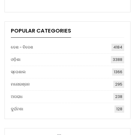
POPULAR CATEGORIES
ଦେଶ - ବିଦେଶ
4184
ଓଡ଼ିଶା
3388
ସ୍ପେଶାଲ
1366
ମନୋରଞ୍ଜନ
295
ଅପରାଧ
238
ଦୁର୍ଘଟଣା
128