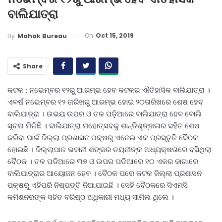
ବାଲିଯାତ୍ରା
On
Oct 15, 2019
By
Mahak Bureau
Share
କଟକ : ନଭେମ୍ବର ୧୨ରୁ ଆରମ୍ଭ ହେବ କଟକର ଐତିହାସିକ ବାଲିଯାତ୍ରା ।
ଏବର୍ଷ ନଭେମ୍ବର ୧୨ ତାରିଖରୁ ଆରମ୍ଭ ହୋଇ ୨୦ତାରିଖରେ ଶେଷ ହେବ
ବାଲିଯାତ୍ରା । ଉଭୟ ଉପର ଓ ତଳ ପଡ଼ିଆରେ ବାଲିଯାତ୍ରା ହେବ ବୋଲି
ସୂଚନା ମିଳିଛି । ବାଲିଯାତ୍ରା ମହୋତ୍ସବକୁ ଶାନ୍ତିଶୃଙ୍ଖଳାର ସହିତ ଶେଷ
କରିବା ପାଇଁ ଜିଲ୍ଲା ପ୍ରଶାସନ ପକ୍ଷରୁ ଏନେଇ ଏକ ପ୍ରସ୍ତୁତି ବୈଠକ
ହୋଇଛି । ଜିଲ୍ଲାପାଳ ଭବାନୀ ଶଙ୍କର ଚୟନୀଙ୍କ ଅଧ୍ୟକ୍ଷତାରେ ବସିଥିଲା
ବୈଠକ । ତଳ ପଡିଆରେ ୩୭ ଓ ଉପର ପଡିଆରେ ୧୦ ଏକର ଜାଗାରେ
ବାଲିଯାତ୍ରାର ଆୟୋଜନ ହେବ । ବୈଠକ ପରେ କଟକ ଜିଲ୍ଲା ପ୍ରଶାସନ
ପକ୍ଷରୁ ଏହିପରି ନିଷ୍ପତ୍ତି ନିଆଯାଇଛି । ସେହି ବୈଠକରେ ସିଏମସି
କମିଶନରଙ୍କ ସହିତ ବରିଷ୍ଠ ଅଧିକାରୀ ମଧ୍ୟ ସାମିଲ ଥିଲେ ।