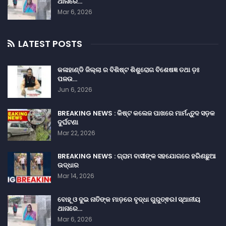
ଥାନାରେ…
Mar 6, 2026
LATEST POSTS
କଳାହାଣ୍ଡି ଜିଲ୍ଲା ର ବିଶିଷ୍ଟ ଶିଶୁରୋଗ ବିଶେଷଜ୍ଞ ତଥା ଡ଼ଃ
ପଳଉ…
Jun 6, 2026
BREAKING NEWS : କିଷ୍ଟ କଲେଜ ପାଖରେ ମାର୍ମନ୍ତୁଦ ସଡ଼କ
ଦୁର୍ଘଟଣା
Mar 22, 2026
BREAKING NEWS : ଗ୍ରାମ ବାସୀଙ୍କ ସହଯୋଗରେ ହରିଣଛୁଆ
ଉଦ୍ଧାର
Mar 14, 2026
ବୋହୂ ଓ ଦୁଇ ନାତିଙ୍କ ମାଡ଼ରେ ବୃଦ୍ଧା ଗୁରୁତ୍ଵର। ସ୍ଥାନୀୟ
ଥାନାରେ…
Mar 6, 2026