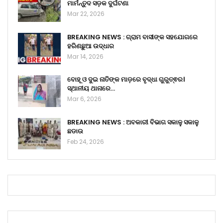
ମାର୍ମନ୍ତୁଦ ସଡ଼କ ଦୁର୍ଘଟଣା
Mar 22, 2026
BREAKING NEWS : ଗ୍ରାମ ବାସୀଙ୍କ ସହଯୋଗରେ
ହରିଣଛୁଆ ଉଦ୍ଧାର
Mar 14, 2026
ବୋହୂ ଓ ଦୁଇ ନାତିଙ୍କ ମାଡ଼ରେ ବୃଦ୍ଧା ଗୁରୁତ୍ଵର।
ସ୍ଥାନୀୟ ଥାନାରେ…
Mar 6, 2026
BREAKING NEWS : ଅବକାରୀ ବିଭାଗ ସକାଳୁ ସକାଳୁ
ଛଡାଉ
Feb 24, 2026