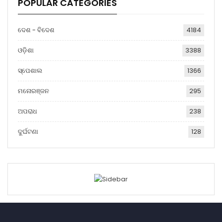
POPULAR CATEGORIES
ଦେଶ - ବିଦେଶ
4184
ଓଡ଼ିଶା
3388
ସ୍ପେଶାଲ
1366
ମନୋରଞ୍ଜନ
295
ଅପରାଧ
238
ଦୁର୍ଘଟଣା
128