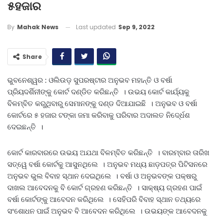
୫ହଜାର
Last updated
Sep 9, 2022
By
Mahak News
Share
ଭୁବନେଶ୍ୱର : ଓଲିଉଡ଼ ସୁପରଷ୍ଟାର ଅନୁଭବ ମହାନ୍ତି ଓ ବର୍ଷା
ପ୍ରିୟଦର୍ଶିନୀଙ୍କୁ କୋର୍ଟ ଦଣ୍ଡିତ କରିଛନ୍ତି । ଉଭୟ କୋର୍ଟ କାର୍ଯ୍ୟକୁ
ବିଳମ୍ବିତ କରୁଥିବାରୁ ସେମାନଙ୍କୁ ଦଣ୍ଡ ଦିଆଯାଇଛି । ଅନୁଭବ ଓ ବର୍ଷା
କୋର୍ଟରେ ୫ ହଜାର ଟଙ୍କା ଜମା କରିବାକୁ ପରିବାର ଅଦାଲତ ନିଦେ୍ର୍ଧଶ
ଦେଇଛନ୍ତି ।
କୋର୍ଟ କାରବାରରେ ଉଭୟ ଅଯଥା ବିଳମ୍ବିତ କରିଛନ୍ତି । ବାରମ୍ବାର ତାରିଖ
ସତ୍ୱେ ବର୍ଷା କୋର୍ଟକୁ ଆସୁନଥିଲେ । ଅନୁଭବ ମଧ୍ୟ ଛାଡ଼ପତ୍ର ପିଟିସନରେ
ଅନୁଭବ ଭୁଲ ବିବାହ ସ୍ଥାନ ଦେଇଥିଲେ । ବର୍ଷା ଓ ଅନୁଭବଙ୍କ ପକ୍ଷରୁ
ଦାଖଲ ଆବେଦନକୁ ବି କୋର୍ଟ ଗ୍ରହଣ କରିଛନ୍ତି । ସାକ୍ଷ୍ୟ ଗ୍ରହଣ ପାଇଁ
ବର୍ଷା କୋର୍ଟଙ୍କୁ ଆବେଦନ କରିଥିଲେ । ସେହିପରି ବିବାହ ସ୍ଥାନ ତଥ୍ୟରେ
ସଂଶୋଧନ ପାଇଁ ଅନୁଭବ ବି ଆବେଦନ କରିଥିଲେ । ଉଭୟଙ୍କ ଆବେଦନକୁ