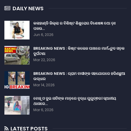
DAILY NEWS
କଳାହାଣ୍ଡି ଜିଲ୍ଲା ର ବିଶିଷ୍ଟ ଶିଶୁରୋଗ ବିଶେଷଜ୍ଞ ତଥା ଡ଼ଃ
ପଳଉ…
Jun 6, 2026
BREAKING NEWS : କିଷ୍ଟ କଲେଜ ପାଖରେ ମାର୍ମନ୍ତୁଦ ସଡ଼କ
ଦୁର୍ଘଟଣା
Mar 22, 2026
BREAKING NEWS : ଗ୍ରାମ ବାସୀଙ୍କ ସହଯୋଗରେ ହରିଣଛୁଆ
ଉଦ୍ଧାର
Mar 14, 2026
ବୋହୂ ଓ ଦୁଇ ନାତିଙ୍କ ମାଡ଼ରେ ବୃଦ୍ଧା ଗୁରୁତ୍ଵର। ସ୍ଥାନୀୟ
ଥାନାରେ…
Mar 6, 2026
LATEST POSTS