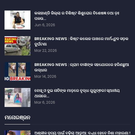
କଳାହାଣ୍ଡି ଜିଲ୍ଲା ର ବିଶିଷ୍ଟ ଶିଶୁରୋଗ ବିଶେଷଜ୍ଞ ତଥା ଡ଼ଃ
ପଳଉ…
Jun 6, 2026
BREAKING NEWS : କିଷ୍ଟ କଲେଜ ପାଖରେ ମାର୍ମନ୍ତୁଦ ସଡ଼କ
ଦୁର୍ଘଟଣା
Mar 22, 2026
BREAKING NEWS : ଗ୍ରାମ ବାସୀଙ୍କ ସହଯୋଗରେ ହରିଣଛୁଆ
ଉଦ୍ଧାର
Mar 14, 2026
ବୋହୂ ଓ ଦୁଇ ନାତିଙ୍କ ମାଡ଼ରେ ବୃଦ୍ଧା ଗୁରୁତ୍ଵର। ସ୍ଥାନୀୟ
ଥାନାରେ…
Mar 6, 2026
ମନୋରଞ୍ଜନ
ଅଶ୍ଳୀଳ ନୃତ୍ୟ ପାଇଁ ବଢ଼ିଲା ଆଡୁଆ: ବନ୍ଧା ହେବେ ନିଶା ମହାରଣା !