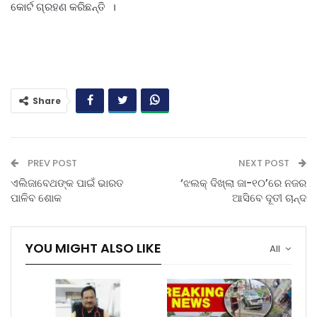
କୋର୍ଟ ଗ୍ରହଣ କରିଛନ୍ତି ।
Share
PREV POST
NEXT POST
ଏଲିଜାବେଥଙ୍କ ପାଇଁ ଭାରତ
‘ଝଲକ୍‌ ଦିଖ୍‌ଲା ଜା-୧୦’ରେ ନଜର
ପାଳିବ ଶୋକ
ଆସିବେ ଦୂତୀ ଚାନ୍ଦ
YOU MIGHT ALSO LIKE
All