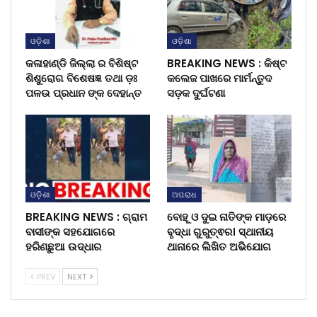
ଓଡ଼ିଶା
ଓଡ଼ିଶା
କଳାହାଣ୍ଡି ଜିଲ୍ଲା ର ବିଶିଷ୍ଟ
BREAKING NEWS : କିଷ୍ଟ
ଶିଶୁରୋଗ ବିଶେଷଜ୍ଞ ତଥା ଡ଼ଃ
କଲେଜ ପାଖରେ ମାର୍ମନ୍ତୁଦ
ପଳଉ ପ୍ରଧାନ ଙ୍କ ଦେହାନ୍ତ
ସଡ଼କ ଦୁର୍ଘଟଣା
ଓଡ଼ିଶା
ଅପରାଧ
BREAKING NEWS : ଗ୍ରାମ
ବୋହୂ ଓ ଦୁଇ ନାତିଙ୍କ ମାଡ଼ରେ
ବାସୀଙ୍କ ସହଯୋଗରେ
ବୃଦ୍ଧା ଗୁରୁତ୍ଵର। ସ୍ଥାନୀୟ
ହରିଣଛୁଆ ଉଦ୍ଧାର
ଥାନାରେ ଲିଖିତ ଅଭିଯୋଗ
PREV
NEXT