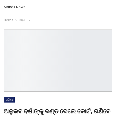
Mahak News
Home
ଓଡ଼ିଶା
ଓଡ଼ିଶା
ଅନୁଭବ ବର୍ଷାଙ୍କୁ ଦଣ୍ଡ ଦେଲେ କୋର୍ଟ, ଗଣିବେ