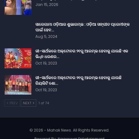
Jan 15, 2026
ସାରେଗାମା ଓଡ଼ିଆର ଶୁଭାରମ୍ଭ : ଓଡ଼ିଆ ସଙ୍ଗୀତ ପ୍ରେମୀଙ୍କ
ପାଇଁ ହେବ…
Aug 5, 2024
ଜୀ-ସାର୍ଥକରେ ଅକ୍ଟୋବର ୨୧ରୁ ଆରମ୍ଭ ହେବାକୁ ଯାଉଛି ଏକ
ଭିନ୍ନ ଧରଣର…
Oct 19, 2023
ଜୀ-ସାର୍ଥକରେ ଅକ୍ଟୋବର ୨୧ରୁ ଆରମ୍ଭ ହେବାକୁ ଯାଉଛି
ରିୟଲିଟି ଶୋ…
Oct 19, 2023
PREV
NEXT
1 of 74
© 2026 - Mahak News. All Rights Reserved.
Powered By:
Nageswar Entertainment