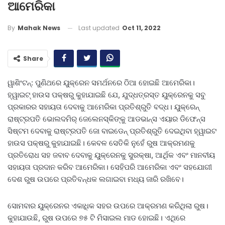
ଆମେରିକା
Last updated
Oct 11, 2022
By
Mahak News
Share
ୱାଶିଂଟନ୍‌: ପୁଣିଥରେ ୟୁକ୍ରେନ ସମର୍ଥନରେ ଠିଆ ହୋଇଛି ଆମେରିକା।
ହ୍ୱାଇଟ୍ ହାଉସ ପକ୍ଷରୁ କୁହାଯାଇଛି ଯେ, ଯୁଦ୍ଧତ୍ରସ୍ତ ୟୁକ୍ରେନକୁ ସବୁ
ପ୍ରକାରର ସହାୟତା ଦେବାକୁ ଆମେରିକା ପ୍ରତିଶ୍ରୁତି ବଦ୍ଧ। ୟୁକ୍ରେନ୍
ରାଷ୍ଟ୍ରପତି ଭୋଲଦମିର୍ ଜେଲେନସ୍କିଙ୍କୁ ଆଡଭାନ୍ସ ଏୟାର ଡିଫେନ୍ସ
ସିଷ୍ଟମ ଦେବାକୁ ରାଷ୍ଟ୍ରପତି ଜୋ ବାଇଡେନ୍ ପ୍ରତିଶ୍ରୁତି ଦେଇଥିବା ହ୍ୱାଇଟ
ହାଉସ ପକ୍ଷରୁ କୁହାଯାଇଛି। କେବଳ ସେତିକି ନୁହେଁ ରୁଷ ଆକ୍ରମଣକୁ
ପ୍ରତିରୋଧ ସହ ଜବାବ ଦେବାକୁ ୟୁକ୍ରେନକୁ ସୁରକ୍ଷା, ଆର୍ଥିକ ଏବଂ ମାନବୀୟ
ସହାୟତା ପ୍ରଦାନ କରିବ ଆମେରିକା। ସେହିପରି ଆମେରିକା ଏବଂ ସହଯୋଗୀ
ଦେଶ ରୁଷ ଉପରେ ପ୍ରତିବନ୍ଧକ ଲଗାଇବା ମଧ୍ୟ ଜାରି ରଖିବେ।
ସୋମବାର ୟୁକ୍ରେନର ଏକାଧିକ ସହର ଉପରେ ଆକ୍ରମଣ କରିଥିଲା ରୁଷ।
କୁହାଯାଉଛି, ରୁଷ ଉପରେ ୭୫ ଟି ମିସାଇଲ ମାଡ ହୋଇଛି। ଏଥିରେ