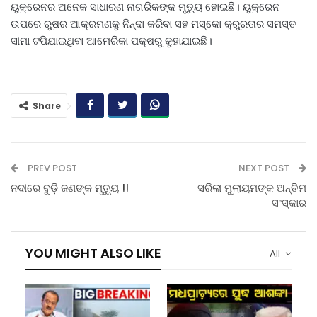
ୟୁକ୍ରେନର ଅନେକ ସାଧାରଣ ନାଗରିକଙ୍କ ମୃତ୍ୟୁ ହୋଇଛି। ୟୁକ୍ରେନ
ଉପରେ ରୁଷର ଆକ୍ରମଣକୁ ନିନ୍ଦା କରିବା ସହ ମସ୍କୋ କ୍ରୁରତାର ସମସ୍ତ
ସୀମା ଟପିଯାଇଥିବା ଆମେରିକା ପକ୍ଷରୁ କୁହାଯାଇଛି।
Share
PREV POST
NEXT POST
ନଦୀରେ ବୁଡ଼ି ଜଣଙ୍କ ମୃତ୍ୟୁ !!
ସରିଲା ମୁଲାୟମଙ୍କ ଅନ୍ତିମ
ସଂସ୍କାର
YOU MIGHT ALSO LIKE
All