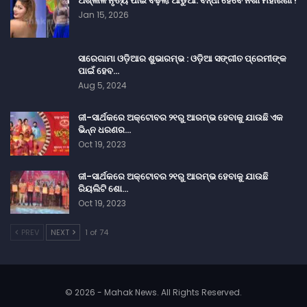
ଅଶ୍ଳୀଳ ନୃତ୍ୟ ପାଇଁ ବଢ଼ିଲା ଆଡୁଆ: ବନ୍ଧା ହେବେ ନିଶା ମହାରଣା !
Jan 15, 2026
ସାରେଗାମା ଓଡ଼ିଆର ଶୁଭାରମ୍ଭ : ଓଡ଼ିଆ ସଙ୍ଗୀତ ପ୍ରେମୀଙ୍କ
ପାଇଁ ହେବ…
Aug 5, 2024
ଜୀ-ସାର୍ଥକରେ ଅକ୍ଟୋବର ୨୧ରୁ ଆରମ୍ଭ ହେବାକୁ ଯାଉଛି ଏକ
ଭିନ୍ନ ଧରଣର…
Oct 19, 2023
ଜୀ-ସାର୍ଥକରେ ଅକ୍ଟୋବର ୨୧ରୁ ଆରମ୍ଭ ହେବାକୁ ଯାଉଛି
ରିୟଲିଟି ଶୋ…
Oct 19, 2023
PREV
NEXT
1 of 74
© 2026 - Mahak News. All Rights Reserved.