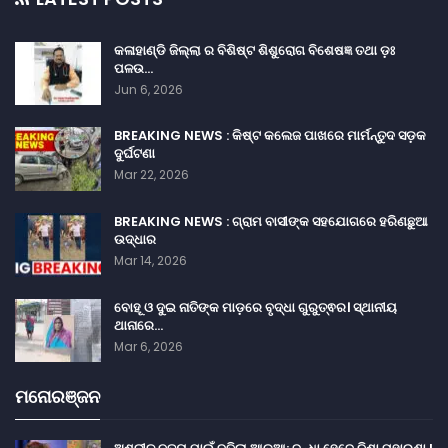
କଳାହାଣ୍ଡି ଜିଲ୍ଲା ର ବିଶିଷ୍ଟ ଶିଶୁରୋଗ ବିଶେଷଜ୍ଞ ତଥା ଡ଼ଃ
ପଳଉ…
Jun 6, 2026
BREAKING NEWS : କିଷ୍ଟ କଲେଜ ପାଖରେ ମାର୍ମନ୍ତୁଦ ସଡ଼କ
ଦୁର୍ଘଟଣା
Mar 22, 2026
BREAKING NEWS : ଗ୍ରାମ ବାସୀଙ୍କ ସହଯୋଗରେ ହରିଣଛୁଆ
ଉଦ୍ଧାର
Mar 14, 2026
ବୋହୂ ଓ ଦୁଇ ନାତିଙ୍କ ମାଡ଼ରେ ବୃଦ୍ଧା ଗୁରୁତ୍ଵର। ସ୍ଥାନୀୟ
ଥାନାରେ…
Mar 6, 2026
ମନୋରଞ୍ଜନ