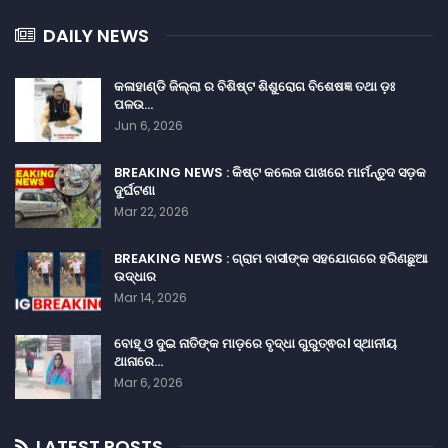
DAILY NEWS
କଳାହାଣ୍ଡି ଜିଲ୍ଲା ର ବିଶିଷ୍ଟ ଶିଶୁରୋଗ ବିଶେଷଜ୍ଞ ତଥା ଡ଼ଃ
ପଳଉ…
Jun 6, 2026
BREAKING NEWS : କିଷ୍ଟ କଲେଜ ପାଖରେ ମାର୍ମନ୍ତୁଦ ସଡ଼କ
ଦୁର୍ଘଟଣା
Mar 22, 2026
BREAKING NEWS : ଗ୍ରାମ ବାସୀଙ୍କ ସହଯୋଗରେ ହରିଣଛୁଆ
ଉଦ୍ଧାର
Mar 14, 2026
ବୋହୂ ଓ ଦୁଇ ନାତିଙ୍କ ମାଡ଼ରେ ବୃଦ୍ଧା ଗୁରୁତ୍ଵର। ସ୍ଥାନୀୟ
ଥାନାରେ…
Mar 6, 2026
LATEST POSTS