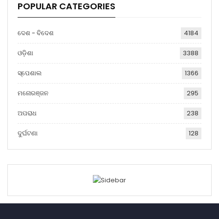
POPULAR CATEGORIES
ଦେଶ - ବିଦେଶ
4184
ଓଡ଼ିଶା
3388
ସ୍ପେଶାଲ
1366
ମନୋରଞ୍ଜନ
295
ଅପରାଧ
238
ଦୁର୍ଘଟଣା
128