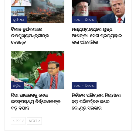
ଦୁର୍ଘଟଣା
ଦେଶ - ବିଦେଶ
ବିମାନ ଦୁର୍ଘଟଣାରେ
ମଧ୍ୟପ୍ରାଚ୍ୟରେ ଯୁଦ୍ଧ
ଉପମୁଖ୍ୟମନ୍ତ୍ରୀଙ୍କ
ଆଶଙ୍କା: ସେନା ପ୍ରତ୍ୟାହାର
ଦେହାନ୍ତ
କଲା ଆମେରିକା
ଓଡ଼ିଶା
ଦେଶ - ବିଦେଶ
ନିପା ଭାଇରସକୁ ନେଇ
ନିର୍ବାଚନ ପରିଚାଳନା ନିୟମରେ
ଜନସ୍ବାସ୍ଥ୍ୟ ନିର୍ଦ୍ଦେଶକଙ୍କ
ବଡ଼ ପରିବର୍ତ୍ତନ କଲେ
ବଡ଼ ବୟାନ
କେନ୍ଦ୍ର ସରକାର
PREV
NEXT