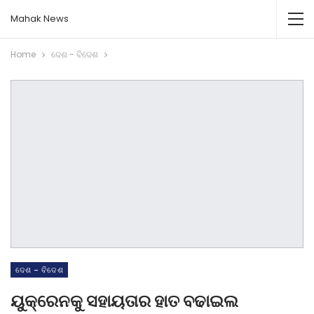
Mahak News
Home
ଦେଶ - ବିଦେଶ
ଦେଶ - ବିଦେଶ
ୟୁକ୍ରେନକୁ ସହାୟତାର ହାତ ବଢାଇଲ