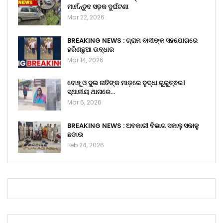
ମାର୍ମନ୍ତୁଦ ସଡ଼କ ଦୁର୍ଘଟଣା
Mar 22, 2026
BREAKING NEWS : ଗ୍ରାମ ବାସୀଙ୍କ ସହଯୋଗରେ
ହରିଣଛୁଆ ଉଦ୍ଧାର
Mar 14, 2026
ବୋହୂ ଓ ଦୁଇ ନାତିଙ୍କ ମାଡ଼ରେ ବୃଦ୍ଧା ଗୁରୁତ୍ଵର।
ସ୍ଥାନୀୟ ଥାନାରେ…
Mar 6, 2026
BREAKING NEWS : ଅବକାରୀ ବିଭାଗ ସକାଳୁ ସକାଳୁ
ଛଡାଉ
Feb 24, 2026