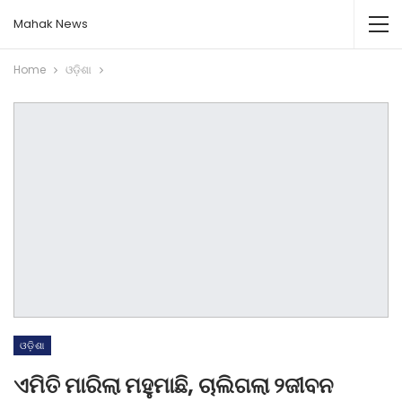
Mahak News
Home
ଓଡ଼ିଶା
ଓଡ଼ିଶା
ଏମିତି ମାରିଲା ମହୁମାଛି, ଚାଲିଗଲା ୨ଜୀବନ