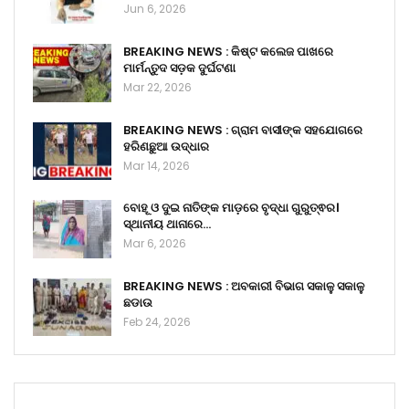
Jun 6, 2026
BREAKING NEWS : କିଷ୍ଟ କଲେଜ ପାଖରେ
ମାର୍ମନ୍ତୁଦ ସଡ଼କ ଦୁର୍ଘଟଣା
Mar 22, 2026
BREAKING NEWS : ଗ୍ରାମ ବାସୀଙ୍କ ସହଯୋଗରେ
ହରିଣଛୁଆ ଉଦ୍ଧାର
Mar 14, 2026
ବୋହୂ ଓ ଦୁଇ ନାତିଙ୍କ ମାଡ଼ରେ ବୃଦ୍ଧା ଗୁରୁତ୍ଵର।
ସ୍ଥାନୀୟ ଥାନାରେ…
Mar 6, 2026
BREAKING NEWS : ଅବକାରୀ ବିଭାଗ ସକାଳୁ ସକାଳୁ
ଛଡାଉ
Feb 24, 2026