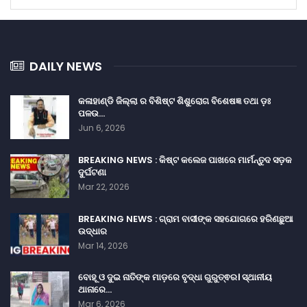
DAILY NEWS
କଳାହାଣ୍ଡି ଜିଲ୍ଲା ର ବିଶିଷ୍ଟ ଶିଶୁରୋଗ ବିଶେଷଜ୍ଞ ତଥା ଡ଼ଃ
ପଳଉ…
Jun 6, 2026
BREAKING NEWS : କିଷ୍ଟ କଲେଜ ପାଖରେ ମାର୍ମନ୍ତୁଦ ସଡ଼କ
ଦୁର୍ଘଟଣା
Mar 22, 2026
BREAKING NEWS : ଗ୍ରାମ ବାସୀଙ୍କ ସହଯୋଗରେ ହରିଣଛୁଆ
ଉଦ୍ଧାର
Mar 14, 2026
ବୋହୂ ଓ ଦୁଇ ନାତିଙ୍କ ମାଡ଼ରେ ବୃଦ୍ଧା ଗୁରୁତ୍ଵର। ସ୍ଥାନୀୟ
ଥାନାରେ…
Mar 6, 2026