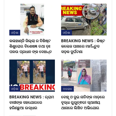
ଓଡ଼ିଶା
ଓଡ଼ିଶା
କଳାହାଣ୍ଡି ଜିଲ୍ଲା ର ବିଶିଷ୍ଟ
BREAKING NEWS : କିଷ୍ଟ
ଶିଶୁରୋଗ ବିଶେଷଜ୍ଞ ତଥା ଡ଼ଃ
କଲେଜ ପାଖରେ ମାର୍ମନ୍ତୁଦ
ପଳଉ ପ୍ରଧାନ ଙ୍କ ଦେହାନ୍ତ
ସଡ଼କ ଦୁର୍ଘଟଣା
ଓଡ଼ିଶା
ଅପରାଧ
BREAKING NEWS : ଗ୍ରାମ
ବୋହୂ ଓ ଦୁଇ ନାତିଙ୍କ ମାଡ଼ରେ
ବାସୀଙ୍କ ସହଯୋଗରେ
ବୃଦ୍ଧା ଗୁରୁତ୍ଵର। ସ୍ଥାନୀୟ
ହରିଣଛୁଆ ଉଦ୍ଧାର
ଥାନାରେ ଲିଖିତ ଅଭିଯୋଗ