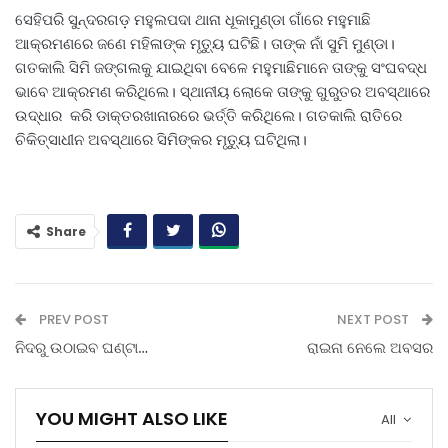
ସେହିପରି ସୁନ୍ଦରଗଡ଼ ମହୁଲପଦା ଥାନା ଧୂକାମୁଣ୍ଡା ଗାଁରେ ମହୁମାଛି
ଆକ୍ରମଣରେ ଜଣେ ମହିଳାଙ୍କ ମୃତ୍ୟୁ ଘଟିଛି। ତାଙ୍କ ନାଁ ସୁମି ମୁଣ୍ଡା।
ଗତକାଲି ସିମି ଜଙ୍ଗଲକୁ ଯାଇଥିବା ବେଳେ ମହୁମାଛିମାନେ ତାଙ୍କୁ ସଂଘବଦ୍ଧ
ଭାବେ ଆକ୍ରମଣ କରିଥିଲେ। ସ୍ଥାନୀୟ ଲୋକେ ତାଙ୍କୁ ଗୁରୁତର ଅବସ୍ଥାରେ
ଉଦ୍ଧାର କରି ଡାକ୍ତରଖାନାରରେ ଭର୍ତ୍ତି କରିଥିଲେ। ଗତକାଲି ରାତିରେ
ଚିକିତ୍ସାଧୀନ ଅବସ୍ଥାରେ ସିମିଙ୍କର ମୃତ୍ୟୁ ଘଟିଥିଲା।
Share
PREV POST
NEXT POST
ନିଦରୁ ଉଠାଇବ ଘଣ୍ଟା…
ରାଇନା ନେଲେ ଅବସର
YOU MIGHT ALSO LIKE
All