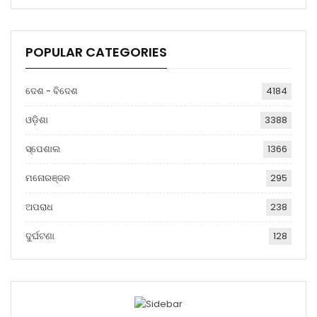
POPULAR CATEGORIES
ଦେଶ - ବିଦେଶ
4184
ଓଡ଼ିଶା
3388
ସ୍ପେଶାଲ
1366
ମନୋରଞ୍ଜନ
295
ଅପରାଧ
238
ଦୁର୍ଘଟଣା
128