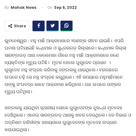
On
Sep 6, 2022
By
Mahak News
Share
ଭୁବନେଶ୍ୱର : ମହୁ ମାଛି ଆକ୍ରମଣରେ ୨ଜଣଙ୍କ ଜୀବନ ଯାଇଛି। ଏପରି
ଘଟଣା ଘଟିଯାଇଛି କନ୍ଧମାଳ ଓ ସୁନ୍ଦରଗଡ଼ ଜିଲ୍ଲାରେ। କନ୍ଧମାଳ ଜିଲ୍ଲା
ସାରଙ୍ଗଗଡ଼ ଥାନା କେଲେମାହା ଗାଁରେ ମହୁ ମାଛି ଆକ୍ରମଣରେ ଜଣେ
ବ୍ୟକ୍ତିଙ୍କ ମୃତ୍ୟୁ ଘଟିଛି। ମୃତକ ହେଲେ ଗୁରୁଦେବ ପ୍ରଧାନ ।
ଗୁରୁଦେବ ମହୁ ସଂଗ୍ରହ କରିବାକୁ ଜଙ୍ଗଲକୁ ଯାଇଥିଲେ। ବରଗଛରେ
ଉପରେ ଚଢ଼ି ସେ ମହୁ ସଂଗ୍ରହ କରୁଥିଲେ। ଏହି ସମୟରେ ମହୁମାଛିମାନେ
ତାଙ୍କୁ ସଂଘବଦ୍ଧ ଭାବେ ଆକ୍ରମଣ କରିଥିଲେ। ଗଛ ଉପରେ ତାଙ୍କର
ମୃତ୍ୟୁ ଘଟିଥିଲା।
ଜଙ୍ଗଲକୁ ଯାଇଥିବା ସ୍ଥାନୀୟ ଲୋକେ ଗୁରୁଦେବଙ୍କ ଝୁଲନ୍ତା ମୃତଦେହ
ଦେଖିଥିଲେ। ଏନେଇ ସାରଙ୍ଗଗଡ଼ ଥାନାକୁ ଖବର ଦେଇଥିଲେ। ବନ ବିଭାଗ ଓ
ଅଗ୍ନିଶମ ବାହିନୀଙ୍କ ସହାୟତାରେ ଗୁରୁଦେବଙ୍କ ମୃତଦେହ ଉଦ୍ଧାର
କରାଯାଇଥିଲା।