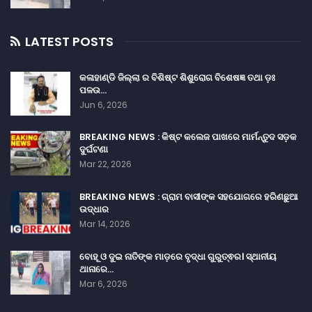
LATEST POSTS
କଳାହାଣ୍ଡି ଜିଲ୍ଲା ର ବିଶିଷ୍ଟ ଶିଶୁରୋଗ ବିଶେଷଜ୍ଞ ତଥା ଡ଼ଃ
ପଳଉ…
Jun 6, 2026
BREAKING NEWS : କିଷ୍ଟ କଲେଜ ପାଖରେ ମାର୍ମନ୍ତୁଦ ସଡ଼କ
ଦୁର୍ଘଟଣା
Mar 22, 2026
BREAKING NEWS : ଗ୍ରାମ ବାସୀଙ୍କ ସହଯୋଗରେ ହରିଣଛୁଆ
ଉଦ୍ଧାର
Mar 14, 2026
ବୋହୂ ଓ ଦୁଇ ନାତିଙ୍କ ମାଡ଼ରେ ବୃଦ୍ଧା ଗୁରୁତ୍ଵର। ସ୍ଥାନୀୟ
ଥାନାରେ…
Mar 6, 2026