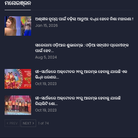
ମନୋରଞ୍ଜନ
ଅଶ୍ଳୀଳ ନୃତ୍ୟ ପାଇଁ ବଢ଼ିଲା ଆଡୁଆ: ବନ୍ଧା ହେବେ ନିଶା ମହାରଣା !
Jan 15, 2026
ସାରେଗାମା ଓଡ଼ିଆର ଶୁଭାରମ୍ଭ : ଓଡ଼ିଆ ସଙ୍ଗୀତ ପ୍ରେମୀଙ୍କ
ପାଇଁ ହେବ…
Aug 5, 2024
ଜୀ-ସାର୍ଥକରେ ଅକ୍ଟୋବର ୨୧ରୁ ଆରମ୍ଭ ହେବାକୁ ଯାଉଛି ଏକ
ଭିନ୍ନ ଧରଣର…
Oct 19, 2023
ଜୀ-ସାର୍ଥକରେ ଅକ୍ଟୋବର ୨୧ରୁ ଆରମ୍ଭ ହେବାକୁ ଯାଉଛି
ରିୟଲିଟି ଶୋ…
Oct 19, 2023
PREV
NEXT
1 of 74