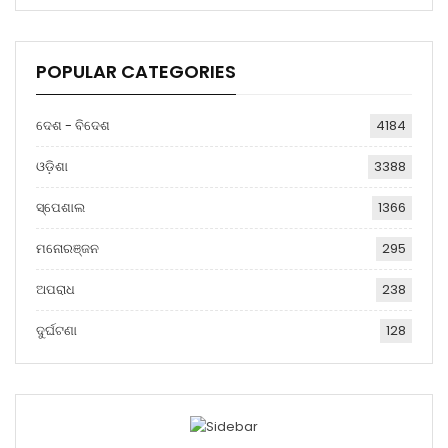
POPULAR CATEGORIES
ଦେଶ - ବିଦେଶ
4184
ଓଡ଼ିଶା
3388
ସ୍ପେଶାଲ
1366
ମନୋରଞ୍ଜନ
295
ଅପରାଧ
238
ଦୁର୍ଘଟଣା
128