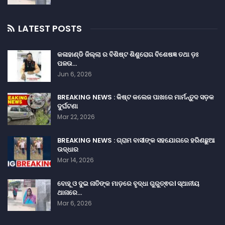
LATEST POSTS
କଳାହାଣ୍ଡି ଜିଲ୍ଲା ର ବିଶିଷ୍ଟ ଶିଶୁରୋଗ ବିଶେଷଜ୍ଞ ତଥା ଡ଼ଃ
ପଳଉ…
Jun 6, 2026
BREAKING NEWS : କିଷ୍ଟ କଲେଜ ପାଖରେ ମାର୍ମନ୍ତୁଦ ସଡ଼କ
ଦୁର୍ଘଟଣା
Mar 22, 2026
BREAKING NEWS : ଗ୍ରାମ ବାସୀଙ୍କ ସହଯୋଗରେ ହରିଣଛୁଆ
ଉଦ୍ଧାର
Mar 14, 2026
ବୋହୂ ଓ ଦୁଇ ନାତିଙ୍କ ମାଡ଼ରେ ବୃଦ୍ଧା ଗୁରୁତ୍ଵର। ସ୍ଥାନୀୟ
ଥାନାରେ…
Mar 6, 2026