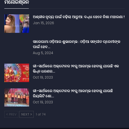
ମନୋରଞ୍ଜନ
ଅଶ୍ଳୀଳ ନୃତ୍ୟ ପାଇଁ ବଢ଼ିଲା ଆଡୁଆ: ବନ୍ଧା ହେବେ ନିଶା ମହାରଣା !
Jan 15, 2026
ସାରେଗାମା ଓଡ଼ିଆର ଶୁଭାରମ୍ଭ : ଓଡ଼ିଆ ସଙ୍ଗୀତ ପ୍ରେମୀଙ୍କ
ପାଇଁ ହେବ…
Aug 5, 2024
ଜୀ-ସାର୍ଥକରେ ଅକ୍ଟୋବର ୨୧ରୁ ଆରମ୍ଭ ହେବାକୁ ଯାଉଛି ଏକ
ଭିନ୍ନ ଧରଣର…
Oct 19, 2023
ଜୀ-ସାର୍ଥକରେ ଅକ୍ଟୋବର ୨୧ରୁ ଆରମ୍ଭ ହେବାକୁ ଯାଉଛି
ରିୟଲିଟି ଶୋ…
Oct 19, 2023
PREV
NEXT
1 of 74