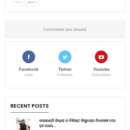
PREV
NEXT
Comments are closed.
Facebook
Twitter
Youtube
Likes
Followers
Subscribers
RECENT POSTS
କଳାହାଣ୍ଡି ଜିଲ୍ଲା ର ବିଶିଷ୍ଟ ଶିଶୁରୋଗ ବିଶେଷଜ୍ଞ ତଥା
ଡ଼ଃ ପଳଉ…