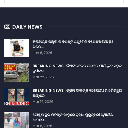
DAILY NEWS
କଳାହାଣ୍ଡି ଜିଲ୍ଲା ର ବିଶିଷ୍ଟ ଶିଶୁରୋଗ ବିଶେଷଜ୍ଞ ତଥା ଡ଼ଃ
ପଳଉ…
Jun 6, 2026
BREAKING NEWS : କିଷ୍ଟ କଲେଜ ପାଖରେ ମାର୍ମନ୍ତୁଦ ସଡ଼କ
ଦୁର୍ଘଟଣା
Mar 22, 2026
BREAKING NEWS : ଗ୍ରାମ ବାସୀଙ୍କ ସହଯୋଗରେ ହରିଣଛୁଆ
ଉଦ୍ଧାର
Mar 14, 2026
ବୋହୂ ଓ ଦୁଇ ନାତିଙ୍କ ମାଡ଼ରେ ବୃଦ୍ଧା ଗୁରୁତ୍ଵର। ସ୍ଥାନୀୟ
ଥାନାରେ…
Mar 6, 2026