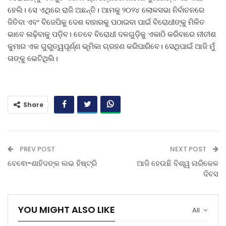
ହେଲି। ସେ ଏଥିରେ ରାଜି ଅଛନ୍ତି। ଆମକୁ ୨୦୨୪ ଲୋକସଭା ନିର୍ବାଚନରେ ​​
ଜିତିବା ଏବଂ ବିଜେପିକୁ ଦେଶ ବାହାରକୁ ପଠାଇବା ପାଇଁ ବିରୋଧୀଙ୍କୁ ମିଳିତ
ଭାବେ ଲଢ଼ିବାକୁ ପଡ଼ିବ। ତେବେ ବିରୋଧୀ ଦଳଗୁଡ଼ିକୁ ଏକାଠି କରିବାରେ ନୀତୀଶ
କୁମାର ଏକ ଗୁରୁତ୍ୱପୂର୍ଣ୍ଣ ଭୂମିକା ଗ୍ରହଣ କରିପାରିବେ। ସେଥିପାଇଁ ଆଜି ମୁଁ
ତାଙ୍କୁ ଭେଟିଥିଲି।
Share
PREV POST
NEXT POST
ବେଵୋ-ଶାହିଦଙ୍କ ଲଭ ହିଷ୍ଟ୍ରି
ଆଜି ହେଉଛି ବିଶ୍ୱ ନାରିକେଳ
ଦିବସ
YOU MIGHT ALSO LIKE
All