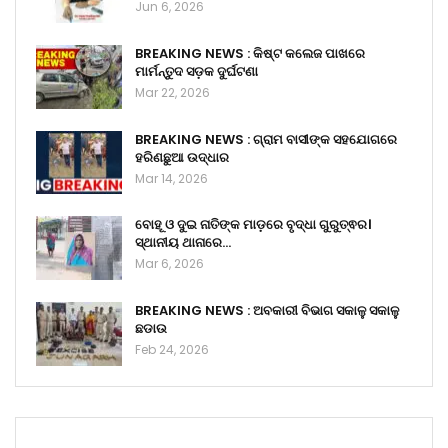
Jun 6, 2026
BREAKING NEWS : କିଷ୍ଟ କଲେଜ ପାଖରେ
ମାର୍ମନ୍ତୁଦ ସଡ଼କ ଦୁର୍ଘଟଣା
Mar 22, 2026
BREAKING NEWS : ଗ୍ରାମ ବାସୀଙ୍କ ସହଯୋଗରେ
ହରିଣଛୁଆ ଉଦ୍ଧାର
Mar 14, 2026
ବୋହୂ ଓ ଦୁଇ ନାତିଙ୍କ ମାଡ଼ରେ ବୃଦ୍ଧା ଗୁରୁତ୍ଵର।
ସ୍ଥାନୀୟ ଥାନାରେ…
Mar 6, 2026
BREAKING NEWS : ଅବକାରୀ ବିଭାଗ ସକାଳୁ ସକାଳୁ
ଛଡାଉ
Feb 24, 2026