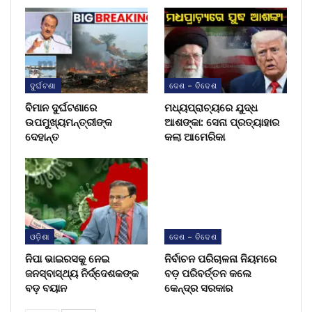
ଦୁର୍ଘଟଣା
ଦେଶ - ବିଦେଶ
ବିମାନ ଦୁର୍ଘଟଣାରେ
ମଧ୍ୟପ୍ରାଚ୍ୟରେ ଯୁଦ୍ଧ
ଉପମୁଖ୍ୟମନ୍ତ୍ରୀଙ୍କ
ଆଶଙ୍କା: ସେନା ପ୍ରତ୍ୟାହାର
ଦେହାନ୍ତ
କଲା ଆମେରିକା
ଓଡ଼ିଶା
ଦେଶ - ବିଦେଶ
ନିପା ଭାଇରସକୁ ନେଇ
ନିର୍ବାଚନ ପରିଚାଳନା ନିୟମରେ
ଜନସ୍ବାସ୍ଥ୍ୟ ନିର୍ଦ୍ଦେଶକଙ୍କ
ବଡ଼ ପରିବର୍ତ୍ତନ କଲେ
ବଡ଼ ବୟାନ
କେନ୍ଦ୍ର ସରକାର