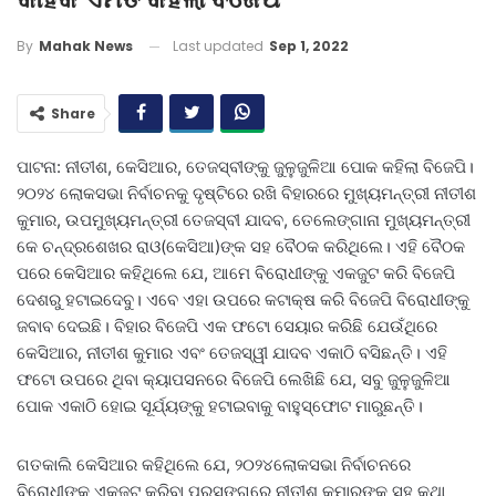
Last updated
Sep 1, 2022
By
Mahak News
Share
ପାଟନା: ନୀତୀଶ, କେସିଆର, ତେଜସ୍ବୀଙ୍କୁ ଜୁଳୁଜୁଳିଆ ପୋକ କହିଲା ବିଜେପି।
୨୦୨୪ ଲୋକସଭା ନିର୍ବାଚନକୁ ଦୃଷ୍ଟିରେ ରଖି ବିହାରରେ ମୁଖ୍ୟମନ୍ତ୍ରୀ ନୀତୀଶ
କୁମାର, ଉପମୁଖ୍ୟମନ୍ତ୍ରୀ ତେଜସ୍ବୀ ଯାଦବ, ତେଲେଙ୍ଗାନା ମୁଖ୍ୟମନ୍ତ୍ରୀ
କେ ଚନ୍ଦ୍ରଶେଖର ରାଓ(କେସିଆ)ଙ୍କ ସହ ବୈଠକ କରିଥିଲେ। ଏହି ବୈଠକ
ପରେ କେସିଆର କହିଥିଲେ ଯେ, ଆମେ ବିରୋଧୀଙ୍କୁ ଏକଜୁଟ କରି ବିଜେପି
ଦେଶରୁ ହଟାଇଦେବୁ। ଏବେ ଏହା ଉପରେ କଟାକ୍ଷ କରି ବିଜେପି ବିରୋଧୀଙ୍କୁ
ଜବାବ ଦେଇଛି। ବିହାର ବିଜେପି ଏକ ଫଟୋ ସେୟାର କରିଛି ଯେଉଁଥିରେ
କେସିଆର, ନୀତୀଶ କୁମାର ଏବଂ ତେଜସ୍ୱୀ ଯାଦବ ଏକାଠି ବସିଛନ୍ତି। ଏହି
ଫଟୋ ଉପରେ ଥିବା କ୍ୟାପସନରେ ବିଜେପି ଲେଖିଛି ଯେ, ସବୁ ଜୁଳୁଜୁଳିଆ
ପୋକ ଏକାଠି ହୋଇ ସୂର୍ଯ୍ୟଙ୍କୁ ହଟାଇବାକୁ ବାହୁସ୍ଫୋଟ ମାରୁଛନ୍ତି।
ଗତକାଲି କେସିଆର କହିଥିଲେ ଯେ, ୨୦୨୪ଲୋକସଭା ନିର୍ବାଚନରେ ​​
ବିରୋଧୀଙ୍କୁ ଏକଜୁଟ କରିବା ପ୍ରସଙ୍ଗରେ ନୀତୀଶ କୁମାରଙ୍କ ସହ କଥା