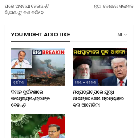
ଘରେ ଅସରପା ହେଉଛନ୍ତି
ନୂଆ ବେଶରେ ସଲମାନ
କି,ଜାଣନ୍ତୁ କଣ କରିବେ
YOU MIGHT ALSO LIKE
All
ଦୁର୍ଘଟଣା
ଦେଶ - ବିଦେଶ
ବିମାନ ଦୁର୍ଘଟଣାରେ
ମଧ୍ୟପ୍ରାଚ୍ୟରେ ଯୁଦ୍ଧ
ଉପମୁଖ୍ୟମନ୍ତ୍ରୀଙ୍କ
ଆଶଙ୍କା: ସେନା ପ୍ରତ୍ୟାହାର
ଦେହାନ୍ତ
କଲା ଆମେରିକା