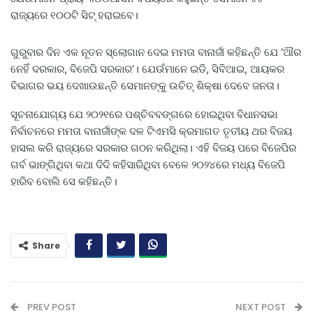
ରାଜ୍ୟରେ ୧୦୦ଟି ସିଟ୍ ହରାଇବେ।
ଗୁରୁବାର ଦିନ ଏକ ନୂତନ ସ୍ଲୋଗାନ ଦେଇ ମମତା ବାନାର୍ଜୀ କହିଛନ୍ତି ଯେ ‘ଅୗର
ନେହିଁ ଦରକାର, ବିଜେପି ସରକାର’। ଯେଉଁମାନେ ଇଡି, ସିବିଆଇ, ଆୟକର
ବିଭାଗର ଭୟ ଦେଖାଉଛନ୍ତି ସେମାନଙ୍କୁ ଉଚିତ୍ ଶିକ୍ଷା ଦେବେ ଜନତା।
ସୂଚନାଯୋଗ୍ୟ ଯେ ୨୦୨୧ରେ ପଶ୍ଚିବବଙ୍ଗରେ ହୋଇଥିବା ବିଧାନସଭା
ନିର୍ବାଚନରେ ​​ମମତା ବାନାର୍ଜୀଙ୍କ ଦଳ ଟିଏମସି କ୍ରମାଗତ ତୃତୀୟ ଥର ବିଜୟ
ହାସଲ କରି ରାଜ୍ୟରେ ସରକାର ଗଠନ କରିଥିଲା। ଏହି ବିଜୟ ପରେ ବିଜେପିର
ଗର୍ବ ଭାଙ୍ଗିଥିବା କଥା ଦିଦି କହିସାରିଥିବା ବେଳେ ୨୦୨୪ରେ ମଧ୍ୟ ବିଜେପି
ହାରିବ ବୋଲି ସେ କହିଛନ୍ତି।
Share
PREV POST
NEXT POST