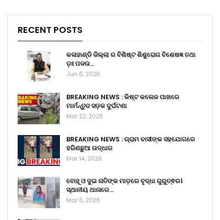
RECENT POSTS
କଳାହାଣ୍ଡି ଜିଲ୍ଲା ର ବିଶିଷ୍ଟ ଶିଶୁରୋଗ ବିଶେଷଜ୍ଞ ତଥା
ଡ଼ଃ ପଳଉ…
Jun 6, 2026
BREAKING NEWS : କିଷ୍ଟ କଲେଜ ପାଖରେ
ମାର୍ମନ୍ତୁଦ ସଡ଼କ ଦୁର୍ଘଟଣା
Mar 22, 2026
BREAKING NEWS : ଗ୍ରାମ ବାସୀଙ୍କ ସହଯୋଗରେ
ହରିଣଛୁଆ ଉଦ୍ଧାର
Mar 14, 2026
ବୋହୂ ଓ ଦୁଇ ନାତିଙ୍କ ମାଡ଼ରେ ବୃଦ୍ଧା ଗୁରୁତ୍ଵର।
ସ୍ଥାନୀୟ ଥାନାରେ…
Mar 6, 2026