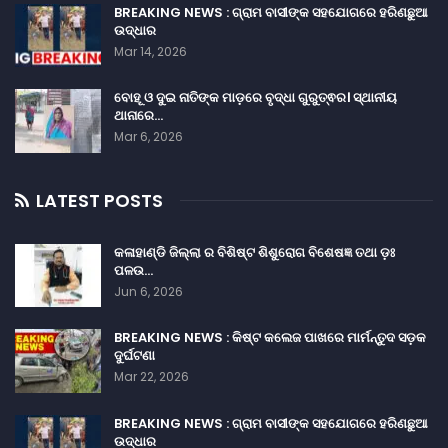
BREAKING NEWS : ଗ୍ରାମ ବାସୀଙ୍କ ସହଯୋଗରେ ହରିଣଛୁଆ
ଉଦ୍ଧାର
Mar 14, 2026
ବୋହୂ ଓ ଦୁଇ ନାତିଙ୍କ ମାଡ଼ରେ ବୃଦ୍ଧା ଗୁରୁତ୍ଵର। ସ୍ଥାନୀୟ
ଥାନାରେ…
Mar 6, 2026
LATEST POSTS
କଳାହାଣ୍ଡି ଜିଲ୍ଲା ର ବିଶିଷ୍ଟ ଶିଶୁରୋଗ ବିଶେଷଜ୍ଞ ତଥା ଡ଼ଃ
ପଳଉ…
Jun 6, 2026
BREAKING NEWS : କିଷ୍ଟ କଲେଜ ପାଖରେ ମାର୍ମନ୍ତୁଦ ସଡ଼କ
ଦୁର୍ଘଟଣା
Mar 22, 2026
BREAKING NEWS : ଗ୍ରାମ ବାସୀଙ୍କ ସହଯୋଗରେ ହରିଣଛୁଆ
ଉଦ୍ଧାର