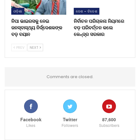
ଓଡ଼ିଶା
ଦେଶ - ବିଦେଶ
ନିପା ଭାଇରସକୁ ନେଇ
ନିର୍ବାଚନ ପରିଚାଳନା ନିୟମରେ
ଜନସ୍ବାସ୍ଥ୍ୟ ନିର୍ଦ୍ଦେଶକଙ୍କ
ବଡ଼ ପରିବର୍ତ୍ତନ କଲେ
ବଡ଼ ବୟାନ
କେନ୍ଦ୍ର ସରକାର
PREV
NEXT
Comments are closed.
Facebook
Twitter
87,600
Likes
Followers
Subscribers