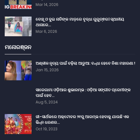
Mar 14, 2026
ବୋହୂ ଓ ଦୁଇ ନାତିଙ୍କ ମାଡ଼ରେ ବୃଦ୍ଧା ଗୁରୁତ୍ଵର। ସ୍ଥାନୀୟ
ଥାନାରେ…
Mar 6, 2026
ମନୋରଞ୍ଜନ
ଅଶ୍ଳୀଳ ନୃତ୍ୟ ପାଇଁ ବଢ଼ିଲା ଆଡୁଆ: ବନ୍ଧା ହେବେ ନିଶା ମହାରଣା !
Jan 15, 2026
ସାରେଗାମା ଓଡ଼ିଆର ଶୁଭାରମ୍ଭ : ଓଡ଼ିଆ ସଙ୍ଗୀତ ପ୍ରେମୀଙ୍କ
ପାଇଁ ହେବ…
Aug 5, 2024
ଜୀ-ସାର୍ଥକରେ ଅକ୍ଟୋବର ୨୧ରୁ ଆରମ୍ଭ ହେବାକୁ ଯାଉଛି ଏକ
ଭିନ୍ନ ଧରଣର…
Oct 19, 2023