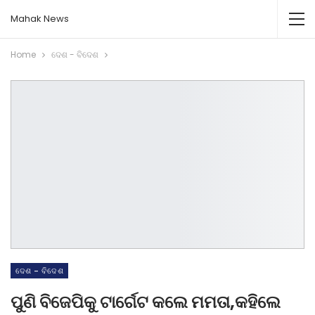
Mahak News
Home
ଦେଶ - ବିଦେଶ
ଦେଶ - ବିଦେଶ
ପୁଣି ବିଜେପିକୁ ଟାର୍ଗେଟ କଲେ ମମତା,କହିଲେ