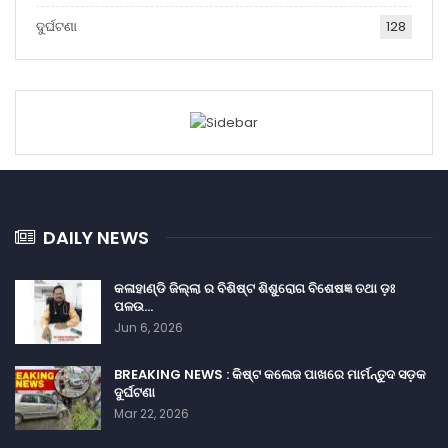
ଦୁର୍ଘଟଣା
128
DAILY NEWS
କଳାହାଣ୍ଡି ଜିଲ୍ଲା ର ବିଶିଷ୍ଟ ଶିଶୁରୋଗ ବିଶେଷଜ୍ଞ ତଥା ଡ଼ଃ
ପଳଉ…
Jun 6, 2026
BREAKING NEWS : କିଷ୍ଟ କଲେଜ ପାଖରେ ମାର୍ମନ୍ତୁଦ ସଡ଼କ
ଦୁର୍ଘଟଣା
Mar 22, 2026