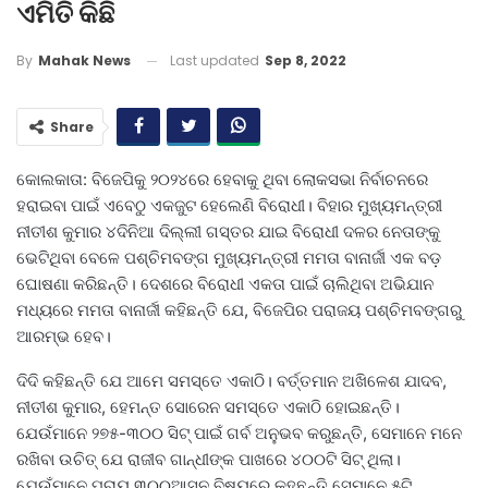
ଏମିତି କିଛି
Last updated
Sep 8, 2022
By
Mahak News
Share
କୋଲକାତା: ବିଜେପିକୁ ୨୦୨୪ରେ ହେବାକୁ ଥିବା ଲୋକସଭା ନିର୍ବାଚନରେ
ହରାଇବା ପାଇଁ ଏବେଠୁ ଏକଜୁଟ ହେଲେଣି ବିରୋଧୀ। ବିହାର ମୁଖ୍ୟମନ୍ତ୍ରୀ
ନୀତୀଶ କୁମାର ୪ଦିନିଆ ଦିଲ୍ଲୀ ଗସ୍ତର ଯାଇ ବିରୋଧୀ ଦଳର ନେତାଙ୍କୁ
ଭେଟିଥିବା ବେଳେ ପଶ୍ଚିମବଙ୍ଗ ମୁଖ୍ୟମନ୍ତ୍ରୀ ମମତା ବାନାର୍ଜୀ ଏକ ବଡ଼
ଘୋଷଣା କରିଛନ୍ତି। ଦେଶରେ ବିରୋଧୀ ଏକତା ପାଇଁ ଚାଲିଥିବା ଅଭିଯାନ
ମଧ୍ୟରେ ମମତା ବାନାର୍ଜୀ କହିଛନ୍ତି ଯେ, ବିଜେପିର ପରାଜୟ ପଶ୍ଚିମବଙ୍ଗରୁ
ଆରମ୍ଭ ହେବ।
ଦିଦି କହିଛନ୍ତି ଯେ ଆମେ ସମସ୍ତେ ଏକାଠି। ବର୍ତ୍ତମାନ ଅଖିଳେଶ ଯାଦବ,
ନୀତୀଶ କୁମାର, ହେମନ୍ତ ସୋରେନ ସମସ୍ତେ ଏକାଠି ହୋଇଛନ୍ତି।
ଯେଉଁମାନେ ୨୭୫-୩୦୦ ସିଟ୍ ପାଇଁ ଗର୍ବ ଅନୁଭବ କରୁଛନ୍ତି, ସେମାନେ ମନେ
ରଖିବା ଉଚିତ୍ ଯେ ରାଜୀବ ଗାନ୍ଧୀଙ୍କ ପାଖରେ ୪୦୦ଟି ସିଟ୍ ଥିଲା।
ଯେଉଁମାନେ ପ୍ରାୟ ୩୦୦ଆସନ ବିଷୟରେ କହୁଛନ୍ତି ସେମାନେ ୫ଟି