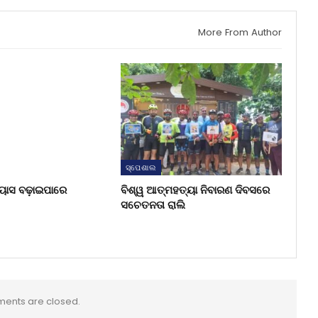
More From Author
ସ୍ପେଶାଲ
୍ୟାସ ବଢ଼ାଇପାରେ
ବିଶ୍ୱ ଆତ୍ମହତ୍ୟା ନିବାରଣ ଦିବସରେ
ସଚେତନତା ରାଲି
ents are closed.