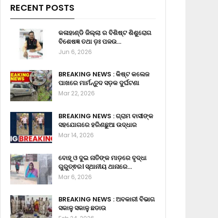
RECENT POSTS
କଳାହାଣ୍ଡି ଜିଲ୍ଲା ର ବିଶିଷ୍ଟ ଶିଶୁରୋଗ
ବିଶେଷଜ୍ଞ ତଥା ଡ଼ଃ ପଳଉ…
Jun 6, 2026
BREAKING NEWS : କିଷ୍ଟ କଲେଜ
ପାଖରେ ମାର୍ମନ୍ତୁଦ ସଡ଼କ ଦୁର୍ଘଟଣା
Mar 22, 2026
BREAKING NEWS : ଗ୍ରାମ ବାସୀଙ୍କ
ସହଯୋଗରେ ହରିଣଛୁଆ ଉଦ୍ଧାର
Mar 14, 2026
ବୋହୂ ଓ ଦୁଇ ନାତିଙ୍କ ମାଡ଼ରେ ବୃଦ୍ଧା
ଗୁରୁତ୍ଵର। ସ୍ଥାନୀୟ ଥାନାରେ…
Mar 6, 2026
BREAKING NEWS : ଅବକାରୀ ବିଭାଗ
ସକାଳୁ ସକାଳୁ ଛଡାଉ