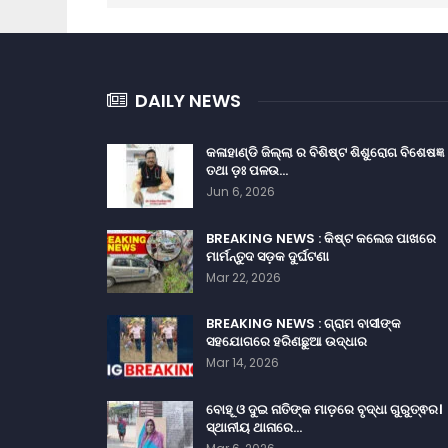
DAILY NEWS
କଳାହାଣ୍ଡି ଜିଲ୍ଲା ର ବିଶିଷ୍ଟ ଶିଶୁରୋଗ ବିଶେଷଜ୍ଞ
ତଥା ଡ଼ଃ ପଳଉ…
Jun 6, 2026
BREAKING NEWS : କିଷ୍ଟ କଲେଜ ପାଖରେ
ମାର୍ମନ୍ତୁଦ ସଡ଼କ ଦୁର୍ଘଟଣା
Mar 22, 2026
BREAKING NEWS : ଗ୍ରାମ ବାସୀଙ୍କ
ସହଯୋଗରେ ହରିଣଛୁଆ ଉଦ୍ଧାର
Mar 14, 2026
ବୋହୂ ଓ ଦୁଇ ନାତିଙ୍କ ମାଡ଼ରେ ବୃଦ୍ଧା ଗୁରୁତ୍ଵର।
ସ୍ଥାନୀୟ ଥାନାରେ…