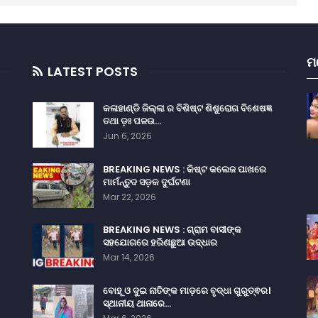
ମ
LATEST POSTS
କଳାହାଣ୍ଡି ଜିଲ୍ଲା ର ବିଶିଷ୍ଟ ଶିଶୁରୋଗ ବିଶେଷଜ୍ଞ
ତଥା ଡ଼ଃ ପଳଉ…
Jun 6, 2026
BREAKING NEWS : କିଷ୍ଟ କଲେଜ ପାଖରେ
ମାର୍ମନ୍ତୁଦ ସଡ଼କ ଦୁର୍ଘଟଣା
Mar 22, 2026
BREAKING NEWS : ଗ୍ରାମ ବାସୀଙ୍କ
ସହଯୋଗରେ ହରିଣଛୁଆ ଉଦ୍ଧାର
Mar 14, 2026
ବୋହୂ ଓ ଦୁଇ ନାତିଙ୍କ ମାଡ଼ରେ ବୃଦ୍ଧା ଗୁରୁତ୍ଵର।
ସ୍ଥାନୀୟ ଥାନାରେ…