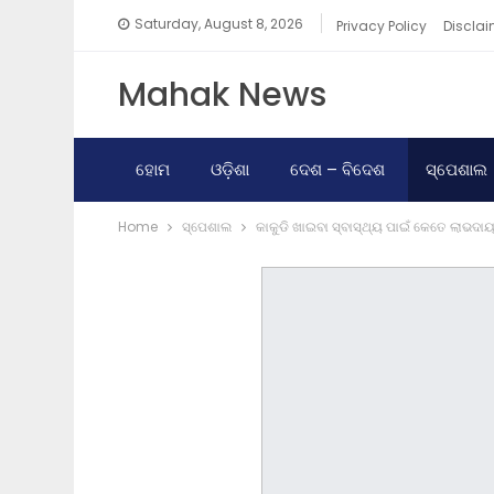
Saturday, August 8, 2026
Privacy Policy
Disclai
Mahak News
ହୋମ
ଓଡ଼ିଶା
ଦେଶ – ବିଦେଶ
ସ୍ପେଶାଲ
Home
ସ୍ପେଶାଲ
କାକୁଡି ଖାଇବା ସ୍ବାସ୍ଥ୍ୟ ପାଇଁ କେତେ ଲାଭଦା