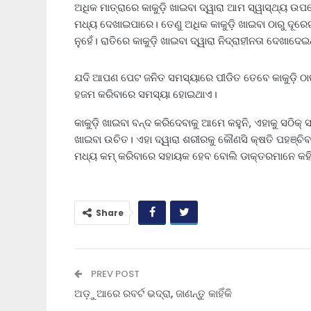
ଅଧିକ ମାତ୍ରାରେ କାକୁଡ଼ି ଖାଇବା ଦ୍ୱାରା ଆମ ସ୍ୱାସ୍ଥ୍ୟ ଉ
ମଧ୍ୟ ଦେଖାଇପାରେ। ତେଣୁ ଅଧିକ କାକୁଡ଼ି ଖାଇବା ଠାରୁ ଦୂରେଇ 
ନୁହେଁ। ରାତିରେ କାକୁଡ଼ି ଖାଇବା ଦ୍ୱାରା ନିଦ୍ରାହୀନତା ଦେଖାଦେ
ଯଦି ଆପଣ ପେଟ ଜନିତ ସମସ୍ୟାରେ ପୀଡିତ ତେବେ କାକୁଡ଼ି ଠାରୁ ଦ
ହଜମ କରିବାରେ ସମସ୍ୟା ହୋଇଥାଏ।
କାକୁଡ଼ି ଖାଇବା ବନ୍ଦ କରିଦେବାକୁ ଆମେ କହୁନି, ଏହାକୁ ସଠିକ୍‌
ଖାଇବା ଉଚିତ। ଏହା ଦ୍ୱାରା ଶରୀରକୁ କୌଣସି କ୍ଷତି ପହଞ୍ଚିବ 
ମଧ୍ୟ କମ୍‌ କରିବାରେ ସହାୟକ ହେବ ବୋଲି ଡାକ୍ତରମାନେ କହି
Share
PREV POST
ଅଡ଼ୁଆରେ ରବର୍ଟ ଭଦ୍ରା, ଜାଣନ୍ତୁ କାହିଁକି