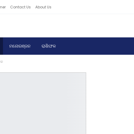
mer
Contact Us
About Us
ମନୋରଞ୍ଜନ
ରାଶିଫଳ
ୟକ