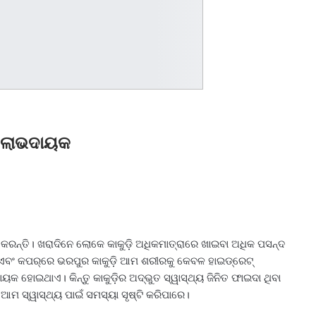
ତେ ଲାଭଦାୟକ
ଦ କରନ୍ତି। ଖରାଦିନେ ଲୋକେ କାକୁଡ଼ି ଅଧିକମାତ୍ରାରେ ଖାଇବା ଅଧିକ ପସନ୍ଦ
ୟମ ଏବଂ କପର୍‌ରେ ଭରପୁର କାକୁଡ଼ି ଆମ ଶରୀରକୁ କେବଳ ହାଇଡ୍ରେଟ୍‌
 ହୋଇଥାଏ। କିନ୍ତୁ କାକୁଡ଼ିର ଅଦ୍ଭୁତ ସ୍ୱାସ୍ଥ୍ୟ ଜିନିତ ଫାଇଦା ଥିବା
 ସ୍ୱାସ୍ଥ୍ୟ ପାଇଁ ସମସ୍ୟା ସୃଷ୍ଟି କରିପାରେ।