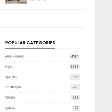
Feb 24, 2026
POPULAR CATEGORIES
ଦେଶ - ବିଦେଶ
4184
ଓଡ଼ିଶା
3388
ସ୍ପେଶାଲ
1366
ମନୋରଞ୍ଜନ
295
ଅପରାଧ
238
ଦୁର୍ଘଟଣା
128