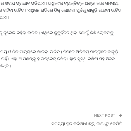
ପରେ ଖରାପ ପ୍ରଭାବ ପଡିଥାଏ। ଅଧିକାଂଶ ବ୍ୟକ୍ତିଙ୍କ ଥଣ୍ଡା କାଶ ସମସ୍ୟା
ରହିବା ଉଚିତ। ଏଥିସହ ରାତିରେ ଠିକ୍‌ ଶୋଇବା ପୂର୍ବରୁ କାକୁଡ଼ି ଖାଇବା ଉଚିତ
ଇଥାଏ।
ୂରେଇ ରହିବା ଉଚିତ। ଏଥିରେ କୁକୁର୍ବିଟିନ ଥିବା ଯୋଗୁଁ କିଛି ଲୋକଙ୍କୁ
 ସମୟ ଓ ଠିକ ମାତ୍ରାରେ ଖାଇବା ଉଚିତ। ଦିନରେ ଅତିକମ୍‌ ମାତ୍ରାରେ କାକୁଡ଼ି
ନାହିଁ। ଏହା ଆପଣଙ୍କୁ ହାଇଡ୍ରେଟ୍‌ ରଖିବ। ହାଡ଼ ସୁସ୍ଥ ରଖିବା ସହ ଓଜନ
ଛନ୍ତି।
NEXT POST
ସମସ୍ୟା ଦୂର କରିଥାଏ ଛତୁ, ଜାଣନ୍ତୁ କେମିତି