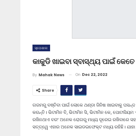
ସ୍ପେଶାଲ
କାକୁଡି ଖାଇବା ସ୍ବାସ୍ଥ୍ୟ ପାଇଁ କେ
On
Dec 22, 2022
By
Mahak News
Share
ଗରମରୁ ବଞ୍ଚିବା ପାଇଁ ଲୋକେ ଥଣ୍ଡା ଜିନିଷ ଖାଇବାକୁ ପସନ୍
କରନ୍ତି। ଭିଟାମିନ ବି, ଭିଟାମିନ ସି, ଭିଟାମିନ କେ, ପୋଟାସି
ରଖିନଥାଏ ବରଂ ଅନେକ ରୋଗରୁ ମଧ୍ୟ ଦୂରେଇ ରଖିବାରେ ସହାୟକ
ସତ୍ତ୍ୱେ ଏହାର ଅନେକ ସାଇଡଇଫେକ୍ଟ ମଧ୍ୟ ରହିଛି। ଯାହା ଆମ