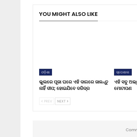
YOU MIGHT ALSO LIKE
ଓଡ଼ିଶା
ସ୍ପେଶାଲ
ଭୁଲରେ ପୂଜା ଘରେ ଏହି ଦାଗରେ ଜାଳନ୍ତୁ
ଏହି ସବୁ ଅଭ
ନାହିଁ ଦୀପ; ହୋଇଯିବେ ଦରିଦ୍ର
ମୋଟାପଣ
PREV
NEXT
Comm