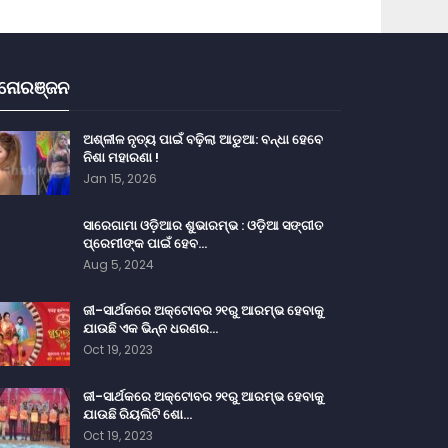
ନୋରଞ୍ଜନ
ଅଶ୍ଳୀଳ ନୃତ୍ୟ ପାଇଁ ବଢ଼ିଲା ଆଡୁଆ: ବନ୍ଧା ହେବେ
ନିଶା ମହାରଣା !
Jan 15, 2026
ସାରେଗାମା ଓଡ଼ିଆର ଶୁଭାରମ୍ଭ : ଓଡ଼ିଆ ସଙ୍ଗୀତ
ପ୍ରେମୀଙ୍କ ପାଇଁ ହେବ…
Aug 5, 2024
ଜୀ-ସାର୍ଥକରେ ଅକ୍ଟୋବର ୨୧ରୁ ଆରମ୍ଭ ହେବାକୁ
ଯାଉଛି ଏକ ଭିନ୍ନ ଧରଣର…
Oct 19, 2023
ଜୀ-ସାର୍ଥକରେ ଅକ୍ଟୋବର ୨୧ରୁ ଆରମ୍ଭ ହେବାକୁ
ଯାଉଛି ରିୟଲିଟି ଶୋ…
Oct 19, 2023