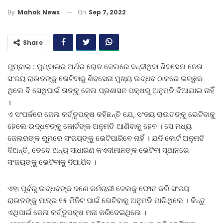
On
Sep 7, 2022
By
Mahak News
Share
ମୁମ୍ବାଇ : ମୁମ୍ବାଇର ଅର୍ଥର ରୋଡ ଜେଲରେ ବନ୍ଦୀଥିବା ଶିବସେନା ନେତା
ସଂଜୟ ରାଉତଙ୍କୁ ଭେଟିବାକୁ ଶିବସେନା ମୁଖ୍ୟ ଉଦ୍ଧବ ଠାକରେ ଇଚ୍ଛୁକ
ଥିଲେ ବି ସେଥିପାଇଁ ତାଙ୍କୁ ଜେଲ ପ୍ରଶାସନ ପକ୍ଷରୁ ଅନୁମତି ଦିଆଯାଇ ନାହିଁ
।
ଏ ସଂପର୍କରେ ଜେଲ କର୍ତ୍ତୃପକ୍ଷ କହିଛନ୍ତି ଯେ, ସଂଜୟ ରାଉତଙ୍କୁ ଭେଟିବାକୁ
ହେଲେ ଉଦ୍ଧବଙ୍କୁ କୋର୍ଟଙ୍କ ଅନୁମତି ଆଣିବାକୁ ହେବ । ସେ ମଧ୍ୟ
ଜେଲରଙ୍କ ରୁମରେ ସଂଜୟଙ୍କୁ ଭେଟିପାରିବେ ନାହିଁ । ଯଦି କୋର୍ଟ ଅନୁମତି
ଦିଅନ୍ତି, ତେବେ ଅନ୍ୟ ସାଧାରଣ କଏଦୀମାନଙ୍କ ଭେଟିବା ସ୍ଥାନରେ
ସଂଜୟଙ୍କୁ ଭେଟିବାକୁ ଦିଆଯିବ ।
ଏହା ପୂର୍ବରୁ ଉଦ୍ଧବଙ୍କ ଜଣେ କର୍ମଚାରୀ ଜେଲକୁ ଫୋନ କରି ସଂଜୟ
ରାଉତଙ୍କୁ ମାତ୍ର ୧୫ ମିନିଟ ପାଇଁ ଭେଟିବାକୁ ଅନୁମତି ମାଗିଥିଲେ । କିନ୍ତୁ
ଏଥିପାଇଁ ଜେଲ କର୍ତ୍ତୃପକ୍ଷ ମନା କରିଦେଇଥିଲେ ।