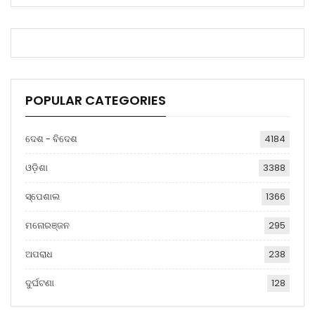
POPULAR CATEGORIES
ଦେଶ - ବିଦେଶ
4184
ଓଡ଼ିଶା
3388
ସ୍ପେଶାଲ
1366
ମନୋରଞ୍ଜନ
295
ଅପରାଧ
238
ଦୁର୍ଘଟଣା
128