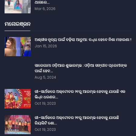
ଥାନାରେ…
Mar 6, 2026
ମନୋରଞ୍ଜନ
ଅଶ୍ଳୀଳ ନୃତ୍ୟ ପାଇଁ ବଢ଼ିଲା ଆଡୁଆ: ବନ୍ଧା ହେବେ ନିଶା ମହାରଣା !
Jan 15, 2026
ସାରେଗାମା ଓଡ଼ିଆର ଶୁଭାରମ୍ଭ : ଓଡ଼ିଆ ସଙ୍ଗୀତ ପ୍ରେମୀଙ୍କ
ପାଇଁ ହେବ…
Aug 5, 2024
ଜୀ-ସାର୍ଥକରେ ଅକ୍ଟୋବର ୨୧ରୁ ଆରମ୍ଭ ହେବାକୁ ଯାଉଛି ଏକ
ଭିନ୍ନ ଧରଣର…
Oct 19, 2023
ଜୀ-ସାର୍ଥକରେ ଅକ୍ଟୋବର ୨୧ରୁ ଆରମ୍ଭ ହେବାକୁ ଯାଉଛି
ରିୟଲିଟି ଶୋ…
Oct 19, 2023