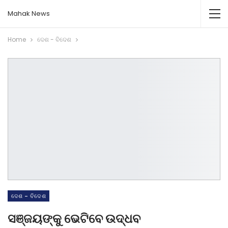
Mahak News
Home
ଦେଶ - ବିଦେଶ
ଦେଶ - ବିଦେଶ
ସଞ୍ଜୟଙ୍କୁ ଭେଟିବେ ଉଦ୍ଧବ