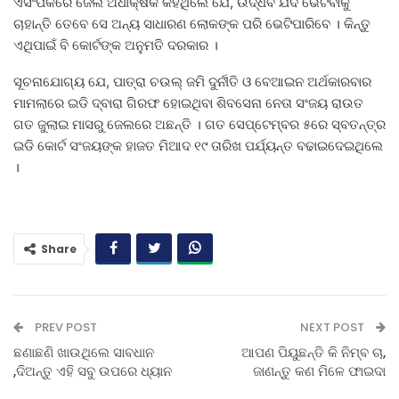
ଏସଂପର୍କରେ ଜେଲ ଅଧୀକ୍ଷକ କହିଥିଲେ ଯେ, ଉଦ୍ଧବ ଯଦି ଭେଟିବାକୁ
ଚାହାନ୍ତି ତେବେ ସେ ଅନ୍ୟ ସାଧାରଣ ଲୋକଙ୍କ ପରି ଭେଟିପାରିବେ । କିନ୍ତୁ
ଏଥିପାଇଁ ବି କୋର୍ଟଙ୍କ ଅନୁମତି ଦରକାର ।
ସୂଚନାଯୋଗ୍ୟ ଯେ, ପାତ୍ରା ଚଉଲ୍ ଜମି ଦୁର୍ନୀତି ଓ ବେଆଇନ ଅର୍ଥକାରବାର
ମାମଲାରେ ଇଡି ଦ୍ବାରା ଗିରଫ ହୋଇଥିବା ଶିବସେନା ନେତା ସଂଜୟ ରାଉତ
ଗତ ଜୁଲାଇ ମାସରୁ ଜେଲରେ ଅଛନ୍ତି । ଗତ ସେପ୍ଟେମ୍ବର ୫ରେ ସ୍ବତନ୍ତ୍ର
ଇଡି କୋର୍ଟ ସଂଜୟଙ୍କ ହାଜତ ମିଆଦ ୧୯ ତାରିଖ ପର୍ଯ୍ୟନ୍ତ ବଢାଇଦେଇଥିଲେ
।
Share
PREV POST
NEXT POST
ଛଣାଛଣି ଖାଉଥିଲେ ସାବଧାନ
ଆପଣ ପିୟୁଛନ୍ତି କି ନିମ୍ବ ଚା,
,ଦିଅନ୍ତୁ ଏହି ସବୁ ଉପରେ ଧ୍ୟାନ
ଜାଣନ୍ତୁ କଣ ମିଳେ ଫାଇଦା