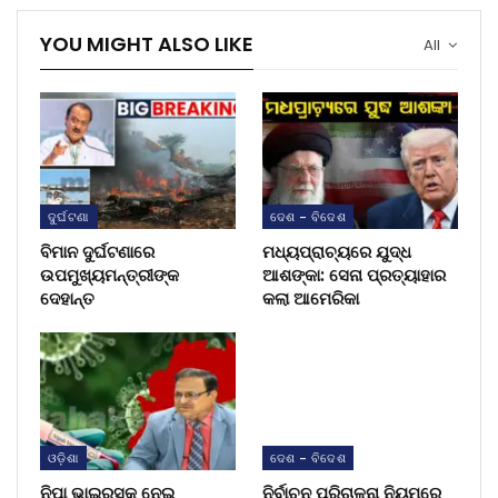
YOU MIGHT ALSO LIKE
All
ଦୁର୍ଘଟଣା
ଦେଶ - ବିଦେଶ
ବିମାନ ଦୁର୍ଘଟଣାରେ
ମଧ୍ୟପ୍ରାଚ୍ୟରେ ଯୁଦ୍ଧ
ଉପମୁଖ୍ୟମନ୍ତ୍ରୀଙ୍କ
ଆଶଙ୍କା: ସେନା ପ୍ରତ୍ୟାହାର
ଦେହାନ୍ତ
କଲା ଆମେରିକା
ଓଡ଼ିଶା
ଦେଶ - ବିଦେଶ
ନିପା ଭାଇରସକୁ ନେଇ
ନିର୍ବାଚନ ପରିଚାଳନା ନିୟମରେ