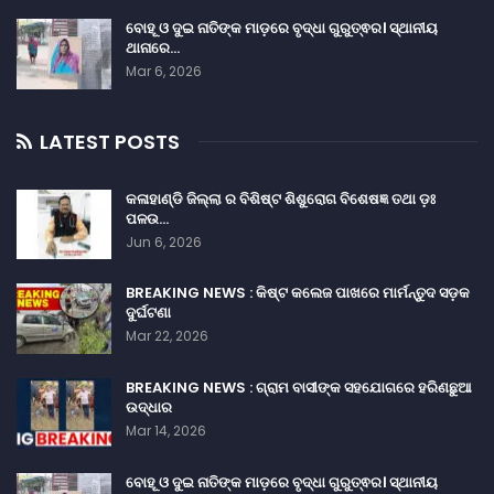
ବୋହୂ ଓ ଦୁଇ ନାତିଙ୍କ ମାଡ଼ରେ ବୃଦ୍ଧା ଗୁରୁତ୍ଵର। ସ୍ଥାନୀୟ
ଥାନାରେ…
Mar 6, 2026
LATEST POSTS
କଳାହାଣ୍ଡି ଜିଲ୍ଲା ର ବିଶିଷ୍ଟ ଶିଶୁରୋଗ ବିଶେଷଜ୍ଞ ତଥା ଡ଼ଃ
ପଳଉ…
Jun 6, 2026
BREAKING NEWS : କିଷ୍ଟ କଲେଜ ପାଖରେ ମାର୍ମନ୍ତୁଦ ସଡ଼କ
ଦୁର୍ଘଟଣା
Mar 22, 2026
BREAKING NEWS : ଗ୍ରାମ ବାସୀଙ୍କ ସହଯୋଗରେ ହରିଣଛୁଆ
ଉଦ୍ଧାର
Mar 14, 2026
ବୋହୂ ଓ ଦୁଇ ନାତିଙ୍କ ମାଡ଼ରେ ବୃଦ୍ଧା ଗୁରୁତ୍ଵର। ସ୍ଥାନୀୟ