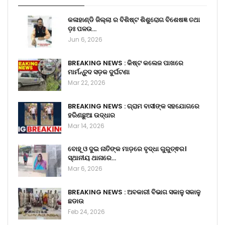
କଳାହାଣ୍ଡି ଜିଲ୍ଲା ର ବିଶିଷ୍ଟ ଶିଶୁରୋଗ ବିଶେଷଜ୍ଞ ତଥା
ଡ଼ଃ ପଳଉ…
Jun 6, 2026
BREAKING NEWS : କିଷ୍ଟ କଲେଜ ପାଖରେ
ମାର୍ମନ୍ତୁଦ ସଡ଼କ ଦୁର୍ଘଟଣା
Mar 22, 2026
BREAKING NEWS : ଗ୍ରାମ ବାସୀଙ୍କ ସହଯୋଗରେ
ହରିଣଛୁଆ ଉଦ୍ଧାର
Mar 14, 2026
ବୋହୂ ଓ ଦୁଇ ନାତିଙ୍କ ମାଡ଼ରେ ବୃଦ୍ଧା ଗୁରୁତ୍ଵର।
ସ୍ଥାନୀୟ ଥାନାରେ…
Mar 6, 2026
BREAKING NEWS : ଅବକାରୀ ବିଭାଗ ସକାଳୁ ସକାଳୁ
ଛଡାଉ
Feb 24, 2026