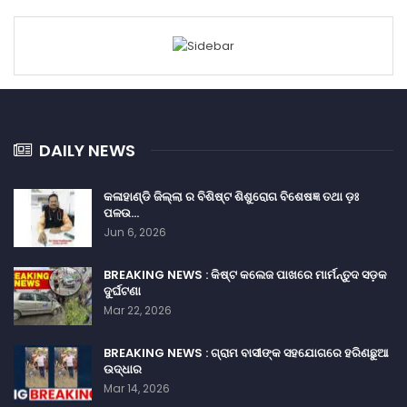
DAILY NEWS
କଳାହାଣ୍ଡି ଜିଲ୍ଲା ର ବିଶିଷ୍ଟ ଶିଶୁରୋଗ ବିଶେଷଜ୍ଞ ତଥା ଡ଼ଃ
ପଳଉ…
Jun 6, 2026
BREAKING NEWS : କିଷ୍ଟ କଲେଜ ପାଖରେ ମାର୍ମନ୍ତୁଦ ସଡ଼କ
ଦୁର୍ଘଟଣା
Mar 22, 2026
BREAKING NEWS : ଗ୍ରାମ ବାସୀଙ୍କ ସହଯୋଗରେ ହରିଣଛୁଆ
ଉଦ୍ଧାର
Mar 14, 2026