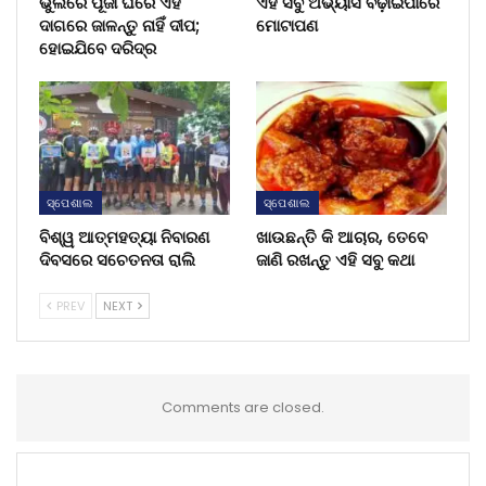
ଭୁଲରେ ପୂଜା ଘରେ ଏହି
ଏହି ସବୁ ଅଭ୍ୟାସ ବଢ଼ାଇପାରେ
ଦାଗରେ ଜାଳନ୍ତୁ ନାହିଁ ଦୀପ;
ମୋଟାପଣ
ହୋଇଯିବେ ଦରିଦ୍ର
ସ୍ପେଶାଲ
ସ୍ପେଶାଲ
ବିଶ୍ୱ ଆତ୍ମହତ୍ୟା ନିବାରଣ
ଖାଉଛନ୍ତି କି ଆଚାର, ତେବେ
ଦିବସରେ ସଚେତନତା ରାଲି
ଜାଣି ରଖନ୍ତୁ ଏହି ସବୁ କଥା
PREV
NEXT
Comments are closed.