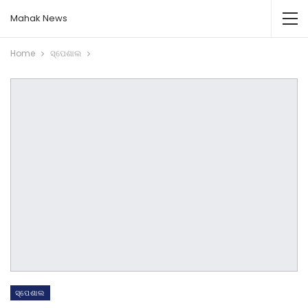
Mahak News
Home
ସ୍ପେଶାଲ
ସ୍ପେଶାଲ