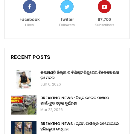
Facebook
Twitter
87,700
Likes
Followers
Subscribers
RECENT POSTS
କଳାହାଣ୍ଡି ଜିଲ୍ଲା ର ବିଶିଷ୍ଟ ଶିଶୁରୋଗ ବିଶେଷଜ୍ଞ ତଥା
ଡ଼ଃ ପଳଉ…
Jun 6, 2026
BREAKING NEWS : କିଷ୍ଟ କଲେଜ ପାଖରେ
ମାର୍ମନ୍ତୁଦ ସଡ଼କ ଦୁର୍ଘଟଣା
Mar 22, 2026
BREAKING NEWS : ଗ୍ରାମ ବାସୀଙ୍କ ସହଯୋଗରେ
ହରିଣଛୁଆ ଉଦ୍ଧାର