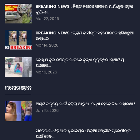
BREAKING NEWS : କିଷ୍ଟ କଲେଜ ପାଖରେ ମାର୍ମନ୍ତୁଦ ସଡ଼କ
ଦୁର୍ଘଟଣା
Mar 22, 2026
BREAKING NEWS : ଗ୍ରାମ ବାସୀଙ୍କ ସହଯୋଗରେ ହରିଣଛୁଆ
ଉଦ୍ଧାର
Mar 14, 2026
ବୋହୂ ଓ ଦୁଇ ନାତିଙ୍କ ମାଡ଼ରେ ବୃଦ୍ଧା ଗୁରୁତ୍ଵର। ସ୍ଥାନୀୟ
ଥାନାରେ…
Mar 6, 2026
ମନୋରଞ୍ଜନ
ଅଶ୍ଳୀଳ ନୃତ୍ୟ ପାଇଁ ବଢ଼ିଲା ଆଡୁଆ: ବନ୍ଧା ହେବେ ନିଶା ମହାରଣା !
Jan 15, 2026
ସାରେଗାମା ଓଡ଼ିଆର ଶୁଭାରମ୍ଭ : ଓଡ଼ିଆ ସଙ୍ଗୀତ ପ୍ରେମୀଙ୍କ
ପାଇଁ ହେବ…