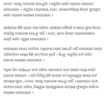
ତେବେ ଏହାକୁ ଅବହେଳା କରନ୍ତୁନି ।ଏଗୁଡ଼ିକ କର୍କଟ ରୋଗର ସଙ୍କେତ
ହୋଇପାରେ । ଏଗୁଡ଼ିକ ଅଗ୍ନାଶୟ, ପେଟ, ଓସୋଫେଜିୟସ୍ କିମ୍ବା ଫୁସଫୁସ
କର୍କଟ ରୋଗର ଲକ୍ଷଣ ହୋଇପାରେ ।
ଶରୀରରେ କିଛି ସ୍ଥାନ ଟାଣ ଲାଗିବା: ଶରୀରର କୌଣସି ଅଂଶରେ ଫୁଲା କିମ୍ବା
ଗଣ୍ଠିକୁ ଅଣଦେଖା କରନ୍ତୁ ନାହିଁ । ପେଟ, ସ୍ତନ କିମ୍ବା ଅଣ୍ଡକୋଷରେ
ଗଣ୍ଠି କର୍କଟ ଦ୍ୱାରା ହୋଇପାରେ ।
କଳାଜାଇର ରଙ୍ଗ ବଦଳିବା: ଅଧିକାଂଶ ଲୋକ ଜାଣନ୍ତି ନାହିଁ କଳାଜାଇର ରଙ୍ଗ
ପରିବର୍ତ୍ତନ ମଧ୍ୟ କିଛି କମ୍ ବିପଦ ନୁହେଁ । କିନ୍ତୁ ଏଗୁଡ଼ିକ ଚର୍ମ କର୍କଟ
ରୋଗର ଲକ୍ଷଣ ହୋଇପାରେ ।
ଅଧିକ ଦିନ ପର୍ଯ୍ୟନ୍ତ କଫ ରହିବା: କ୍ରମାଗତ କଫ (କାଶ) ମଧ୍ୟ କର୍କଟ
ରୋଗର ସଙ୍କେତ । ଯଦି ତିନିରୁ ଚାରି ସପ୍ତାହ ବା ତଦୁଦ୍ଧ୍ୱର୍ ସମୟ କଫ
ସମସ୍ୟା ରୁହେ , ତେବେ ଏହାକୁ ଅଣଦେଖା କରନ୍ତୁ ନାହିଁ । କ୍ରମାଗତ କଫ,
କଫରେ ରକ୍ତ ପଡିବା, ନିଶ୍ୱାସ ପ୍ରଶ୍ୱାସରେ ସମସ୍ୟା ଫୁସଫୁସ କର୍କଟର
ଲକ୍ଷଣ ହୋଇପାରେ ।