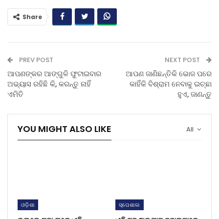
Share
PREV POST
NEXT POST
ଆପଣଙ୍କର ଆଙ୍ଗୁଳି ଫୁଟାଇବାର
ଆପଣ ଜାଣିଛନ୍ତିକି ଭୋଜ ପରେ
ଅଭ୍ୟାସ ରହିଛି କି, କରନ୍ତୁ ନାହିଁ
କାହିଁକି ବିଶ୍ରାମ ନେବାକୁ ଇଚ୍ଛା
ଏମିତି
ହୁଏ, ଜାଣନ୍ତୁ
YOU MIGHT ALSO LIKE
All
ଓଡ଼ିଶା
ସ୍ପେଶାଲ