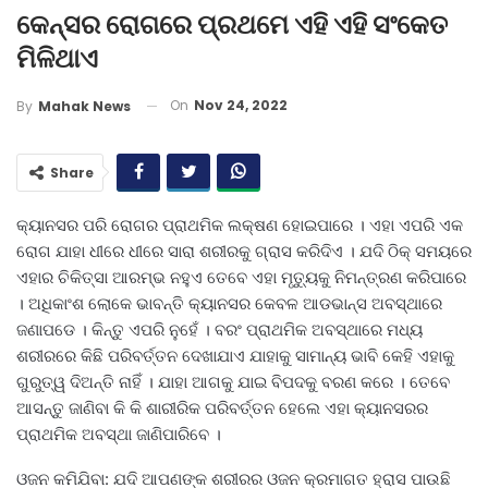
କେନ୍ସର ରୋଗରେ ପ୍ରଥମେ ଏହି ଏହି ସଂକେତ
ମିଳିଥାଏ
On
Nov 24, 2022
By
Mahak News
Share
କ୍ୟାନସର ପରି ରୋଗର ପ୍ରାଥମିକ ଲକ୍ଷଣ ହୋଇପାରେ । ଏହା ଏପରି ଏକ
ରୋଗ ଯାହା ଧୀରେ ଧୀରେ ସାରା ଶରୀରକୁ ଗ୍ରାସ କରିଦିଏ । ଯଦି ଠିକ୍ ସମୟରେ
ଏହାର ଚିକିତ୍ସା ଆରମ୍ଭ ନହୁଏ ତେବେ ଏହା ମୃତ୍ୟୁକୁ ନିମନ୍ତ୍ରଣ କରିପାରେ
। ଅଧିକାଂଶ ଲୋକେ ଭାବନ୍ତି କ୍ୟାନସର କେବଳ ଆଡଭାନ୍ସ ଅବସ୍ଥାରେ
ଜଣାପଡେ । କିନ୍ତୁ ଏପରି ନୁହେଁ । ବରଂ ପ୍ରାଥମିକ ଅବସ୍ଥାରେ ମଧ୍ୟ
ଶରୀରରେ କିଛି ପରିବର୍ତ୍ତନ ଦେଖାଯାଏ ଯାହାକୁ ସାମାନ୍ୟ ଭାବି କେହି ଏହାକୁ
ଗୁରୁତ୍ୱ ଦିଅନ୍ତି ନାହିଁ । ଯାହା ଆଗକୁ ଯାଇ ବିପଦକୁ ବରଣ କରେ । ତେବେ
ଆସନ୍ତୁ ଜାଣିବା କି କି ଶାରୀରିକ ପରିବର୍ତ୍ତନ ହେଲେ ଏହା କ୍ୟାନସରର
ପ୍ରାଥମିକ ଅବସ୍ଥା ଜାଣିପାରିବେ ।
ଓଜନ କମିଯିବା: ଯଦି ଆପଣଙ୍କ ଶରୀରର ଓଜନ କ୍ରମାଗତ ହ୍ରାସ ପାଉଛି