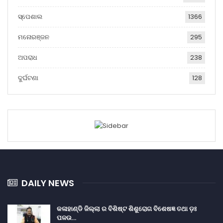
ସ୍ପେଶାଲ
1366
ମନୋରଞ୍ଜନ
295
ଅପରାଧ
238
ଦୁର୍ଘଟଣା
128
DAILY NEWS
କଳାହାଣ୍ଡି ଜିଲ୍ଲା ର ବିଶିଷ୍ଟ ଶିଶୁରୋଗ ବିଶେଷଜ୍ଞ ତଥା ଡ଼ଃ
ପଳଉ…