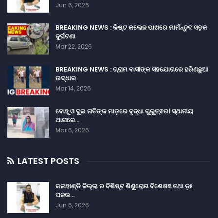
Jun 6, 2026
BREAKING NEWS : କିଷ୍ଟ କଲେଜ ପାଖରେ ମାର୍ମନ୍ତୁଦ ସଡ଼କ
ଦୁର୍ଘଟଣା
Mar 22, 2026
BREAKING NEWS : ଗ୍ରାମ ବାସୀଙ୍କ ସହଯୋଗରେ ହରିଣଛୁଆ
ଉଦ୍ଧାର
Mar 14, 2026
ବୋହୂ ଓ ଦୁଇ ନାତିଙ୍କ ମାଡ଼ରେ ବୃଦ୍ଧା ଗୁରୁତ୍ଵର। ସ୍ଥାନୀୟ
ଥାନାରେ…
Mar 6, 2026
LATEST POSTS
କଳାହାଣ୍ଡି ଜିଲ୍ଲା ର ବିଶିଷ୍ଟ ଶିଶୁରୋଗ ବିଶେଷଜ୍ଞ ତଥା ଡ଼ଃ
ପଳଉ…
Jun 6, 2026