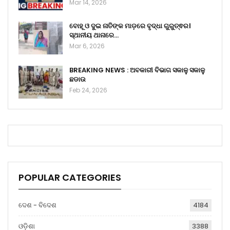
Mar 14, 2026
ବୋହୂ ଓ ଦୁଇ ନାତିଙ୍କ ମାଡ଼ରେ ବୃଦ୍ଧା ଗୁରୁତ୍ଵର।
ସ୍ଥାନୀୟ ଥାନାରେ…
Mar 6, 2026
BREAKING NEWS : ଅବକାରୀ ବିଭାଗ ସକାଳୁ ସକାଳୁ
ଛଡାଉ
Feb 24, 2026
POPULAR CATEGORIES
ଦେଶ - ବିଦେଶ
4184
ଓଡ଼ିଶା
3388