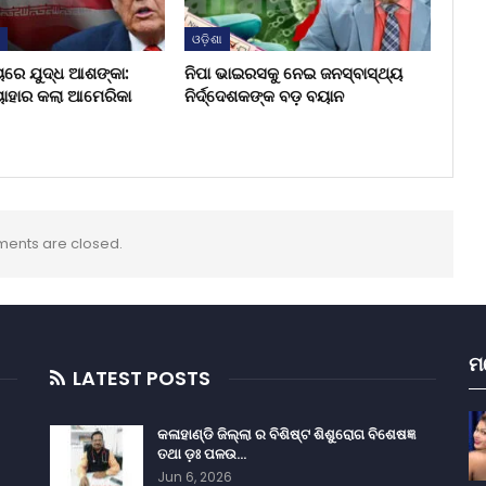
ଶ
ଓଡ଼ିଶା
ୟରେ ଯୁଦ୍ଧ ଆଶଙ୍କା:
ନିପା ଭାଇରସକୁ ନେଇ ଜନସ୍ବାସ୍ଥ୍ୟ
ୟାହାର କଲା ଆମେରିକା
ନିର୍ଦ୍ଦେଶକଙ୍କ ବଡ଼ ବୟାନ
ents are closed.
ମ
LATEST POSTS
କଳାହାଣ୍ଡି ଜିଲ୍ଲା ର ବିଶିଷ୍ଟ ଶିଶୁରୋଗ ବିଶେଷଜ୍ଞ
ତଥା ଡ଼ଃ ପଳଉ…
Jun 6, 2026