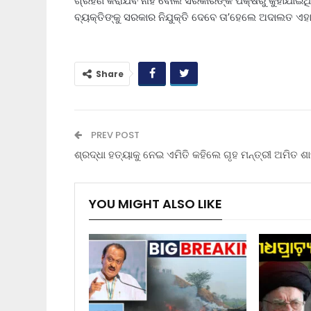
ଗ୍ରହଣ କରାଯିବ ନାହିଁ ବୋଲି ସରକାରଙ୍କ ପକ୍ଷରୁ କୁହାଯାଇଥ
ବ୍ୟକ୍ତିଙ୍କୁ ସରକାର ନିଯୁକ୍ତି ଦେବେ ତା’ହେଲେ ଅଦାଲତ ଏହା
Share
PREV POST
ଶ୍ରଦ୍ଧା ହତ୍ୟାକୁ ନେଇ ଏମିତି କହିଲେ ଗୃହ ମନ୍ତ୍ରୀ ଅମିତ ଶା
YOU MIGHT ALSO LIKE