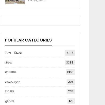
Feb 24, 2026
POPULAR CATEGORIES
ଦେଶ - ବିଦେଶ
4184
ଓଡ଼ିଶା
3388
ସ୍ପେଶାଲ
1366
ମନୋରଞ୍ଜନ
295
ଅପରାଧ
238
ଦୁର୍ଘଟଣା
128