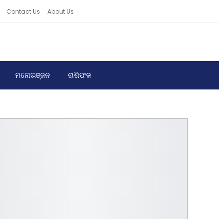
Contact Us
About Us
ମନୋରଞ୍ଜନ
ରାଶିଫଳ