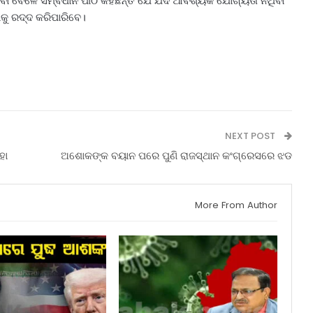
ିବା ବେଳେ ସମ୍ବିଧାନ ପୀଠ କହିଛନ୍ତି ଯେ ଯଦି ଆବଶ୍ୟକ ଯୋଗ୍ୟତା ନଥିବା
କୁ ରଦ୍ଦ କରିପାରିବେ।
NEXT POST
ହା
ଅଶୋକଙ୍କ ବୟାନ ପରେ ପୁଣି ରାଜସ୍ଥାନ କଂଗ୍ରେସରେ ଝଡ
More From Author