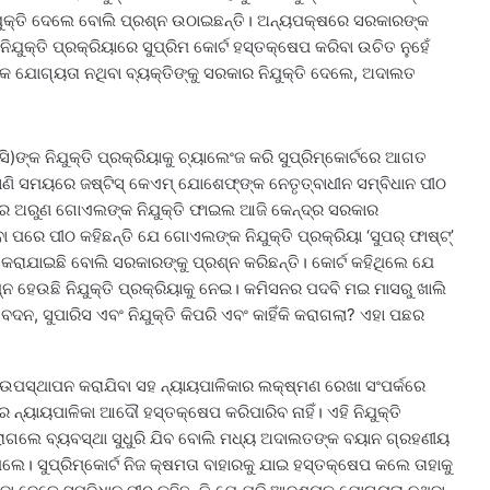
ିଯୁକ୍ତି ଦେଲେ ବୋଲି ପ୍ରଶ୍ନ ଉଠାଇଛନ୍ତି। ଅନ୍ୟପକ୍ଷରେ ସରକାରଙ୍କ
ିଯୁକ୍ତି ପ୍ରକ୍ରିୟାରେ ସୁପ୍ରିମ କୋର୍ଟ ହସ୍ତକ୍ଷେପ କରିବା ଉଚିତ ନୁହେଁ
୍ୟକ ଯୋଗ୍ୟତା ନଥିବା ବ୍ୟକ୍ତିଙ୍କୁ ସରକାର ନିଯୁକ୍ତି ଦେଲେ, ଅଦାଲତ
ି)ଙ୍କ ନିଯୁକ୍ତି ପ୍ରକ୍ରିୟାକୁ ଚ୍ୟାଲେଂଜ କରି ସୁପ୍ରିମ୍‌କୋର୍ଟରେ ଆଗତ
ାଣି ସମୟରେ ଜଷ୍ଟିସ୍‌ କେଏମ୍‌ ଯୋଶେଫ୍‌ଙ୍କ ନେତୃତ୍ବାଧୀନ ସମ୍ବିଧାନ ପୀଠ
ିସନର ଅରୁଣ ଗୋଏଲଙ୍କ ନିଯୁକ୍ତି ଫାଇଲ ଆଜି କେନ୍ଦ୍ର ସରକାର
ପରେ ପୀଠ କହିଛନ୍ତି ଯେ ଗୋଏଲଙ୍କ ନିଯୁକ୍ତି ପ୍ରକ୍ରିୟା ‘ସୁପର୍‌ ଫାଷ୍ଟ୍‌’
ରାଯାଇଛି ବୋଲି ସରକାରଙ୍କୁ ପ୍ରଶ୍ନ କରିଛନ୍ତି। କୋର୍ଟ କହିଥିଲେ ଯେ
 ହେଉଛି ନିଯୁକ୍ତି ପ୍ରକ୍ରିୟାକୁ ନେଇ। କମିସନର ପଦବି ମଇ ମାସରୁ ଖାଲି
ଦନ, ସୁପାରିସ ଏବଂ ନିଯୁକ୍ତି କିପରି ଏବଂ କାହିଁକି କରାଗଲା? ଏହା ପଛର
ଉପସ୍ଥାପନ କରାଯିବା ସହ ନ୍ୟାୟପାଳିକାର ଲକ୍ଷ୍ମଣ ରେଖା ସଂପର୍କରେ
 ନ୍ୟାୟପାଳିକା ଆଦୌ ହସ୍ତକ୍ଷେପ କରିପାରିବ ନାହିଁ। ଏହି ନିଯୁକ୍ତି
ରାଗଲେ ବ୍ୟବସ୍ଥା ସୁଧୁରି ଯିବ ବୋଲି ମଧ୍ୟ ଅଦାଲତଙ୍କ ବୟାନ ଗ୍ରହଣୀୟ
ଲେ। ସୁପ୍ରିମ୍‌କୋର୍ଟ ନିଜ କ୍ଷମତା ବାହାରକୁ ଯାଇ ହସ୍ତକ୍ଷେପ କଲେ ତାହାକୁ