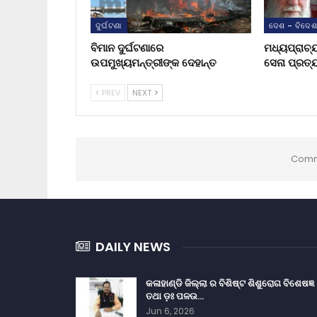
ଦୁର୍ଘଟଣା
ଦେଶ - ବିଦେ
ବିମାନ ଦୁର୍ଘଟଣାରେ
ମଧ୍ୟପ୍ରାଚ୍
ଉପମୁଖ୍ୟମନ୍ତ୍ରୀଙ୍କ ଦେହାନ୍ତ
ସେନା ପ୍ରତ୍
PREV
NEXT
Comm
DAILY NEWS
କଳାହାଣ୍ଡି ଜିଲ୍ଲା ର ବିଶିଷ୍ଟ ଶିଶୁରୋଗ ବିଶେଷଜ୍ଞ
ତଥା ଡ଼ଃ ପଳଉ…
Jun 6, 2026