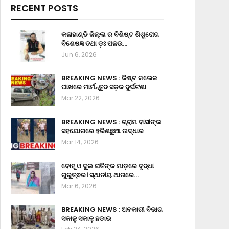
RECENT POSTS
କଳାହାଣ୍ଡି ଜିଲ୍ଲା ର ବିଶିଷ୍ଟ ଶିଶୁରୋଗ
ବିଶେଷଜ୍ଞ ତଥା ଡ଼ଃ ପଳଉ…
Jun 6, 2026
BREAKING NEWS : କିଷ୍ଟ କଲେଜ
ପାଖରେ ମାର୍ମନ୍ତୁଦ ସଡ଼କ ଦୁର୍ଘଟଣା
Mar 22, 2026
BREAKING NEWS : ଗ୍ରାମ ବାସୀଙ୍କ
ସହଯୋଗରେ ହରିଣଛୁଆ ଉଦ୍ଧାର
Mar 14, 2026
ବୋହୂ ଓ ଦୁଇ ନାତିଙ୍କ ମାଡ଼ରେ ବୃଦ୍ଧା
ଗୁରୁତ୍ଵର। ସ୍ଥାନୀୟ ଥାନାରେ…
Mar 6, 2026
BREAKING NEWS : ଅବକାରୀ ବିଭାଗ
ସକାଳୁ ସକାଳୁ ଛଡାଉ