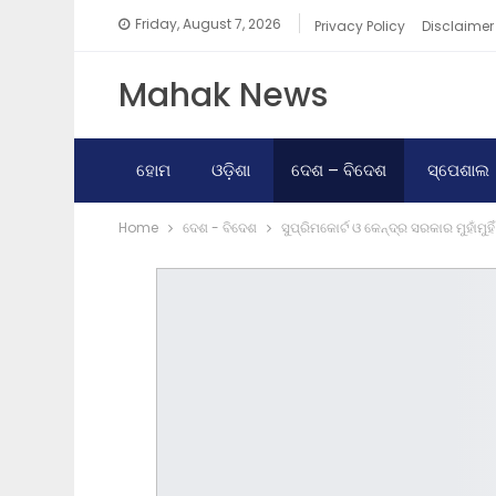
Friday, August 7, 2026
Privacy Policy
Disclaimer
Mahak News
ହୋମ
ଓଡ଼ିଶା
ଦେଶ – ବିଦେଶ
ସ୍ପେଶାଲ
Home
ଦେଶ - ବିଦେଶ
ସୁପ୍ରିମକୋର୍ଟ ଓ କେନ୍ଦ୍ର ସରକାର ମୁହାଁମୁହିଁ