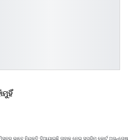
ମୁହିଁ
ସନର ଭାବେ ନିଯୁକ୍ତି ଦିଆଯାଇଛି ତାହାକୁ ନେଇ ସୁପ୍ରିମ କୋର୍ଟ ଅସନ୍ତୋଷ