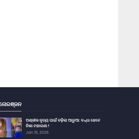
ନୋରଞ୍ଜନ
ଅଶ୍ଳୀଳ ନୃତ୍ୟ ପାଇଁ ବଢ଼ିଲା ଆଡୁଆ: ବନ୍ଧା ହେବେ
ନିଶା ମହାରଣା !
Jan 15, 2026