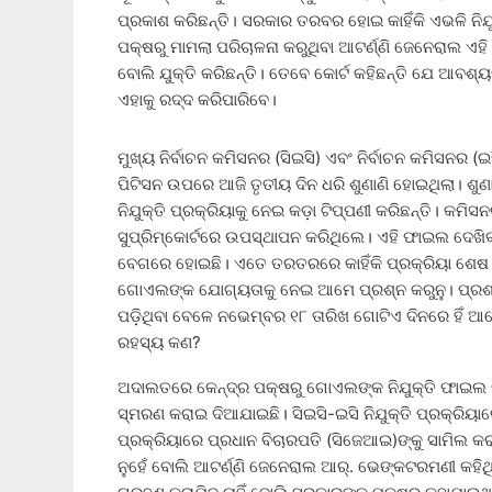
ପ୍ରକାଶ କରିଛନ୍ତି। ସରକାର ତରବର ହୋଇ କାହିଁକି ଏଭଳି ନ
ପକ୍ଷରୁ ମାମଲା ପରିଚାଳନା କରୁଥିବା ଆଟର୍ଣ୍ଣି ଜେନେରାଲ ଏହି ନ
ବୋଲି ଯୁକ୍ତି କରିଛନ୍ତି। ତେବେ କୋର୍ଟ କହିଛନ୍ତି ଯେ ଆବଶ
ଏହାକୁ ରଦ୍ଦ କରିପାରିବେ।
ମୁଖ୍ୟ ନିର୍ବାଚନ କମିସନର (ସିଇସି) ଏବଂ ନିର୍ବାଚନ କମିସନର (ଇସ
ପିଟିସନ ଉପରେ ଆଜି ତୃତୀୟ ଦିନ ଧରି ଶୁଣାଣି ହୋଇଥିଲା। ଶୁଣ
ନିଯୁକ୍ତି ପ୍ରକ୍ରିୟାକୁ ନେଇ କଡ଼ା ଟିପ୍ପଣୀ କରିଛନ୍ତି। କମ
ସୁପ୍ରିମ୍‌କୋର୍ଟରେ ଉପସ୍ଥାପନ କରିଥିଲେ। ଏହି ଫାଇଲ ଦେଖିବା 
ବେଗରେ ହୋଇଛି। ଏତେ ତରତରରେ କାହିଁକି ପ୍ରକ୍ରିୟା ଶେଷ କ
ଗୋଏଲଙ୍କ ଯୋଗ୍ୟତାକୁ ନେଇ ଆମେ ପ୍ରଶ୍ନ କରୁନୁ। ପ୍ରଶ୍ନ
ପଡ଼ିଥିବା ବେଳେ ନଭେମ୍ବର ୧୮ ତାରିଖ ଗୋଟିଏ ଦିନରେ ହିଁ ଆବେ
ରହସ୍ୟ କଣ?
ଅଦାଲତରେ କେନ୍ଦ୍ର ପକ୍ଷରୁ ଗୋଏଲଙ୍କ ନିଯୁକ୍ତି ଫାଇଲ 
ସ୍ମରଣ କରାଇ ଦିଆଯାଇଛି। ସିଇସି-ଇସି ନିଯୁକ୍ତି ପ୍ରକ୍ରିୟାରେ
ପ୍ରକ୍ରିୟାରେ ପ୍ରଧାନ ବିଚାରପତି (ସିଜେଆଇ)ଙ୍କୁ ସାମିଲ କ
ନୁହେଁ ବୋଲି ଆଟର୍ଣ୍ଣି ଜେନେରାଲ ଆର୍‌. ଭେଙ୍କଟରମଣୀ କହିଥି