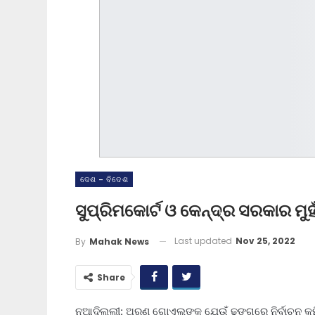
ଦେଶ - ବିଦେଶ
ସୁପ୍ରିମକୋର୍ଟ ଓ କେନ୍ଦ୍ର ସରକାର ମୁହାଁ
Last updated
Nov 25, 2022
By
Mahak News
Share
ନୂଆଦିଲ୍ଲୀ: ଅରୁଣ ଗୋଏଲଙ୍କୁ ଯେଉଁ ଢଙ୍ଗରେ ନିର୍ବାଚନ କମି