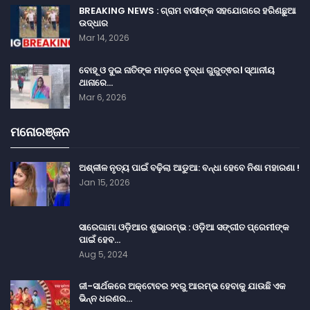
BREAKING NEWS : ଗ୍ରାମ ବାସୀଙ୍କ ସହଯୋଗରେ ହରିଣଛୁଆ
ଉଦ୍ଧାର
Mar 14, 2026
ବୋହୂ ଓ ଦୁଇ ନାତିଙ୍କ ମାଡ଼ରେ ବୃଦ୍ଧା ଗୁରୁତ୍ଵର। ସ୍ଥାନୀୟ
ଥାନାରେ…
Mar 6, 2026
ମନୋରଞ୍ଜନ
ଅଶ୍ଳୀଳ ନୃତ୍ୟ ପାଇଁ ବଢ଼ିଲା ଆଡୁଆ: ବନ୍ଧା ହେବେ ନିଶା ମହାରଣା !
Jan 15, 2026
ସାରେଗାମା ଓଡ଼ିଆର ଶୁଭାରମ୍ଭ : ଓଡ଼ିଆ ସଙ୍ଗୀତ ପ୍ରେମୀଙ୍କ
ପାଇଁ ହେବ…
Aug 5, 2024
ଜୀ-ସାର୍ଥକରେ ଅକ୍ଟୋବର ୨୧ରୁ ଆରମ୍ଭ ହେବାକୁ ଯାଉଛି ଏକ
ଭିନ୍ନ ଧରଣର…