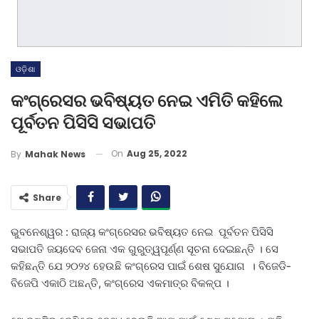
ଓଡ଼ିଶା
କଂଗ୍ରେସର ଭବିଷ୍ୟତ ନେଇ ଏମିତି କହିଲେ
ପୂର୍ବତନ ପିସିସି ସଭାପତି
On
Aug 25, 2022
By
Mahak News
Share
ଭୁବନେଶ୍ୱର : ରାଜ୍ୟ କଂଗ୍ରେସର ଭବିଷ୍ୟତ ନେଇ ପୂର୍ବତନ ପିସିସି
ସଭାପତି ଜୟଦେବ ଜେନା ଏକ ଗୁରୁତ୍ୱପୂର୍ଣ୍ଣ ସୂଚନା ଦେଇଛନ୍ତି । ସେ
କହିଛନ୍ତି ଯେ ୨୦୨୪ ହେଉଛି କଂଗ୍ରେସ ପାଇଁ ଶେଷ ସୁଯୋଗ । ବିଜେଡି-
ବିଜେପି ଏକାଠି ଅଛନ୍ତି, କଂଗ୍ରେସ ଏକମାତ୍ର ବିକଳ୍ପ ।