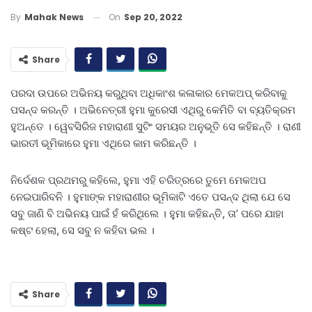
On
Sep 20, 2022
By
Mahak News
Share
ପରଦା ଉପରେ ଅଭିନୟ କରୁଥିବା ଅଧିକାଂଶ କଳାକାର ମେକଅପ୍‌ କରିବାକୁ
ପସନ୍ଦ କରନ୍ତି । ଅଭିନେତ୍ରୀ ହୁମା କୁରେସୀ ଏଥିରୁ କେମିତି ବା ବ୍ୟତିକ୍ରମ
ହୁଅନ୍ତେ । ୱେବସିରିଜ ମହାରାଣୀ ସୁଟିଂ ସମୟର ଅନୁଭୂତି ସେ କହିଛନ୍ତି । ରାଣୀ
ଭାରତୀ ଭୂମିକାରେ ହୁମା ଏଥିରେ କାମ କରିଛନ୍ତି ।
ନିର୍ଦେଶକ ପ୍ରଥମରୁ କହିଲେ, ହୁମା ଏହି ଚରିତ୍ରରେ ତୁମେ ମେକଅପ
ନେଇପାରିବନି । ହୁମାଙ୍କ ମହାରାଣୀର ଭୂମିକାଟି ଏତେ ପସନ୍ଦ ଥିଲା ଯେ ସେ
ସବୁ ଜାଣି ବି ଅଭିନୟ ପାଇଁ ହଁ କରିଥିଲେ । ହୁମା କହିଛନ୍ତି, ତା’ ପରେ ଯାହା
କଷ୍ଟ ହେଲା, ସେ ସବୁ ନ କହିବା ଭଲ ।
Share