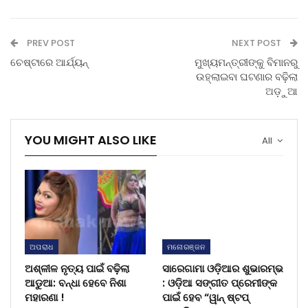
PREV POST
NEXT POST
ଚେଷ୍ଟାରେ ଆର୍ଯ୍ୟନ୍‌
ମୁଖ୍ୟମନ୍ତ୍ରୀଙ୍କୁ ବିମାନରୁ
ଉହ୍ଲାଇବା ଘଟଣାର ବଢ଼ିଲା
ଅଡ଼ୁଆ
YOU MIGHT ALSO LIKE
All
ଅପରାଧ
ମନୋରଞ୍ଜନ
ଅଶ୍ଳୀଳ ନୃତ୍ୟ ପାଇଁ ବଢ଼ିଲା
ସାରେଗାମା ଓଡ଼ିଆର ଶୁଭାରମ୍ଭ
ଆଡୁଆ: ବନ୍ଧା ହେବେ ନିଶା
: ଓଡ଼ିଆ ସଙ୍ଗୀତ ପ୍ରେମୀଙ୍କ
ମହାରଣା !
ପାଇଁ ହେବ “ୱାନ୍ ଷ୍ଟପ୍