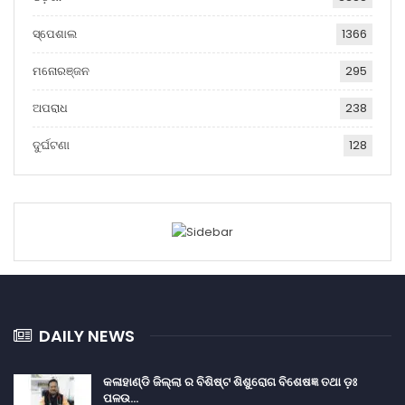
ସ୍ପେଶାଲ
1366
ମନୋରଞ୍ଜନ
295
ଅପରାଧ
238
ଦୁର୍ଘଟଣା
128
DAILY NEWS
କଳାହାଣ୍ଡି ଜିଲ୍ଲା ର ବିଶିଷ୍ଟ ଶିଶୁରୋଗ ବିଶେଷଜ୍ଞ ତଥା ଡ଼ଃ
ପଳଉ…