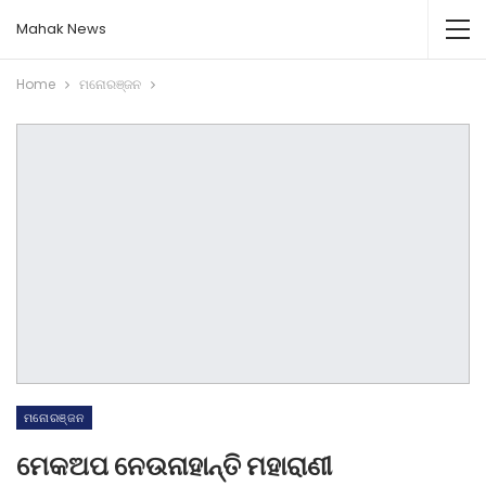
Mahak News
Home
ମନୋରଞ୍ଜନ
ମନୋରଞ୍ଜନ
ମେକଅପ ନେଉନାହାନ୍ତି ମହାରାଣୀ