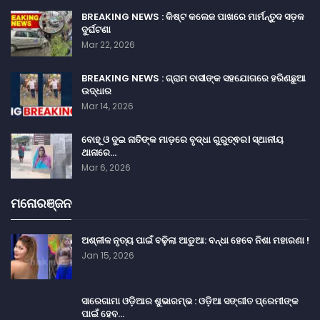
BREAKING NEWS : କିଷ୍ଟ କଲେଜ ପାଖରେ ମାର୍ମନ୍ତୁଦ ସଡ଼କ
ଦୁର୍ଘଟଣା
Mar 22, 2026
BREAKING NEWS : ଗ୍ରାମ ବାସୀଙ୍କ ସହଯୋଗରେ ହରିଣଛୁଆ
ଉଦ୍ଧାର
Mar 14, 2026
ବୋହୂ ଓ ଦୁଇ ନାତିଙ୍କ ମାଡ଼ରେ ବୃଦ୍ଧା ଗୁରୁତ୍ଵର। ସ୍ଥାନୀୟ
ଥାନାରେ…
Mar 6, 2026
ମନୋରଞ୍ଜନ
ଅଶ୍ଳୀଳ ନୃତ୍ୟ ପାଇଁ ବଢ଼ିଲା ଆଡୁଆ: ବନ୍ଧା ହେବେ ନିଶା ମହାରଣା !
Jan 15, 2026
ସାରେଗାମା ଓଡ଼ିଆର ଶୁଭାରମ୍ଭ : ଓଡ଼ିଆ ସଙ୍ଗୀତ ପ୍ରେମୀଙ୍କ
ପାଇଁ ହେବ…