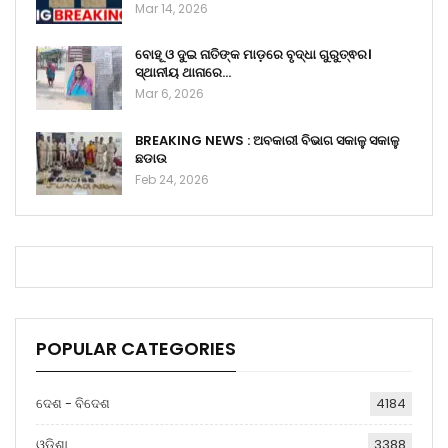
Mar 14, 2026
ବୋହୂ ଓ ଦୁଇ ନାତିଙ୍କ ମାଡ଼ରେ ବୃଦ୍ଧା ଗୁରୁତ୍ଵର।
ସ୍ଥାନୀୟ ଥାନାରେ…
Mar 6, 2026
BREAKING NEWS : ଅବକାରୀ ବିଭାଗ ସକାଳୁ ସକାଳୁ
ଛଡାଉ
Feb 24, 2026
POPULAR CATEGORIES
ଦେଶ - ବିଦେଶ
4184
ଓଡ଼ିଶା
3388