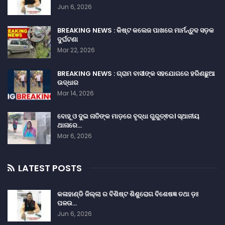
Jun 6, 2026
BREAKING NEWS : କିଷ୍ଟ କଲେଜ ପାଖରେ ମାର୍ମନ୍ତୁଦ ସଡ଼କ
ଦୁର୍ଘଟଣା
Mar 22, 2026
BREAKING NEWS : ଗ୍ରାମ ବାସୀଙ୍କ ସହଯୋଗରେ ହରିଣଛୁଆ
ଉଦ୍ଧାର
Mar 14, 2026
ବୋହୂ ଓ ଦୁଇ ନାତିଙ୍କ ମାଡ଼ରେ ବୃଦ୍ଧା ଗୁରୁତ୍ଵର। ସ୍ଥାନୀୟ
ଥାନାରେ…
Mar 6, 2026
LATEST POSTS
କଳାହାଣ୍ଡି ଜିଲ୍ଲା ର ବିଶିଷ୍ଟ ଶିଶୁରୋଗ ବିଶେଷଜ୍ଞ ତଥା ଡ଼ଃ
ପଳଉ…
Jun 6, 2026