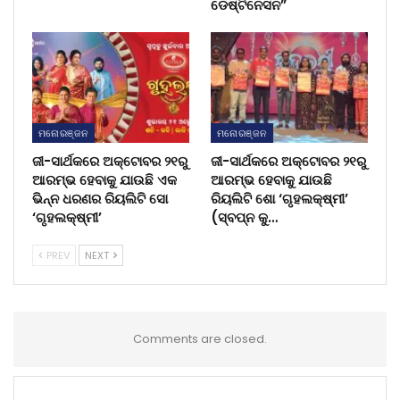
ଡେଷ୍ଟିନେସନ”
ମନୋରଞ୍ଜନ
ମନୋରଞ୍ଜନ
ଜୀ-ସାର୍ଥକରେ ଅକ୍ଟୋବର ୨୧ରୁ
ଜୀ-ସାର୍ଥକରେ ଅକ୍ଟୋବର ୨୧ରୁ
ଆରମ୍ଭ ହେବାକୁ ଯାଉଛି ଏକ
ଆରମ୍ଭ ହେବାକୁ ଯାଉଛି
ଭିନ୍ନ ଧରଣର ରିୟଲିଟି ସୋ
ରିୟଲିଟି ଶୋ ‘ଗୃହଲକ୍ଷ୍ମୀ’
‘ଗୃହଲକ୍ଷ୍ମୀ’
(ସ୍ବପ୍ନ କୁ…
PREV
NEXT
Comments are closed.