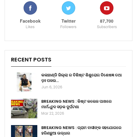
Facebook
Twitter
87,700
Likes
Followers
Subscribers
RECENT POSTS
କଳାହାଣ୍ଡି ଜିଲ୍ଲା ର ବିଶିଷ୍ଟ ଶିଶୁରୋଗ ବିଶେଷଜ୍ଞ ତଥା
ଡ଼ଃ ପଳଉ…
Jun 6, 2026
BREAKING NEWS : କିଷ୍ଟ କଲେଜ ପାଖରେ
ମାର୍ମନ୍ତୁଦ ସଡ଼କ ଦୁର୍ଘଟଣା
Mar 22, 2026
BREAKING NEWS : ଗ୍ରାମ ବାସୀଙ୍କ ସହଯୋଗରେ
ହରିଣଛୁଆ ଉଦ୍ଧାର