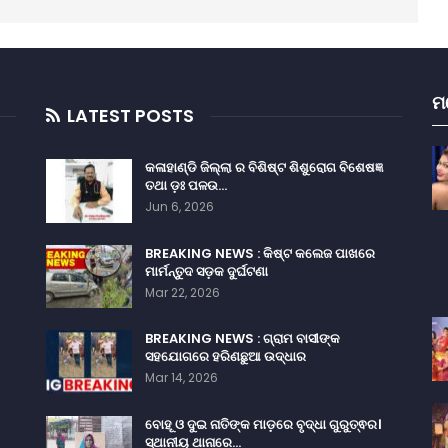
ମ
LATEST POSTS
କଳାହାଣ୍ଡି ଜିଲ୍ଲା ର ବିଶିଷ୍ଟ ଶିଶୁରୋଗ ବିଶେଷଜ୍ଞ
ତଥା ଡ଼ଃ ପଳଉ…
Jun 6, 2026
BREAKING NEWS : କିଷ୍ଟ କଲେଜ ପାଖରେ
ମାର୍ମନ୍ତୁଦ ସଡ଼କ ଦୁର୍ଘଟଣା
Mar 22, 2026
BREAKING NEWS : ଗ୍ରାମ ବାସୀଙ୍କ
ସହଯୋଗରେ ହରିଣଛୁଆ ଉଦ୍ଧାର
Mar 14, 2026
ବୋହୂ ଓ ଦୁଇ ନାତିଙ୍କ ମାଡ଼ରେ ବୃଦ୍ଧା ଗୁରୁତ୍ଵର।
ସ୍ଥାନୀୟ ଥାନାରେ…