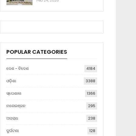
Feb 24, 2026
POPULAR CATEGORIES
ଦେଶ - ବିଦେଶ
4184
ଓଡ଼ିଶା
3388
ସ୍ପେଶାଲ
1366
ମନୋରଞ୍ଜନ
295
ଅପରାଧ
238
ଦୁର୍ଘଟଣା
128