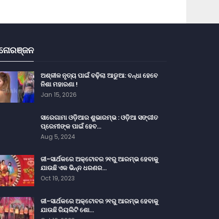
ନୋରଞ୍ଜନ
ଅଶ୍ଳୀଳ ନୃତ୍ୟ ପାଇଁ ବଢ଼ିଲା ଆଡୁଆ: ବନ୍ଧା ହେବେ
ନିଶା ମହାରଣା !
Jan 15, 2026
ସାରେଗାମା ଓଡ଼ିଆର ଶୁଭାରମ୍ଭ : ଓଡ଼ିଆ ସଙ୍ଗୀତ
ପ୍ରେମୀଙ୍କ ପାଇଁ ହେବ…
Aug 5, 2024
ଜୀ-ସାର୍ଥକରେ ଅକ୍ଟୋବର ୨୧ରୁ ଆରମ୍ଭ ହେବାକୁ
ଯାଉଛି ଏକ ଭିନ୍ନ ଧରଣର…
Oct 19, 2023
ଜୀ-ସାର୍ଥକରେ ଅକ୍ଟୋବର ୨୧ରୁ ଆରମ୍ଭ ହେବାକୁ
ଯାଉଛି ରିୟଲିଟି ଶୋ…