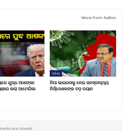
More From Author
ଶ
ଓଡ଼ିଶା
ୟରେ ଯୁଦ୍ଧ ଆଶଙ୍କା:
ନିପା ଭାଇରସକୁ ନେଇ ଜନସ୍ବାସ୍ଥ୍ୟ
ୟାହାର କଲା ଆମେରିକା
ନିର୍ଦ୍ଦେଶକଙ୍କ ବଡ଼ ବୟାନ
ents are closed.