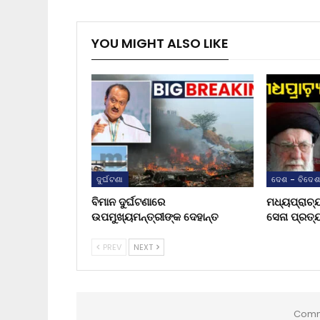
YOU MIGHT ALSO LIKE
ଦୁର୍ଘଟଣା
ଦେଶ - ବିଦେ
ବିମାନ ଦୁର୍ଘଟଣାରେ
ମଧ୍ୟପ୍ରାଚ୍
ଉପମୁଖ୍ୟମନ୍ତ୍ରୀଙ୍କ ଦେହାନ୍ତ
ସେନା ପ୍ରତ୍
PREV
NEXT
Comm