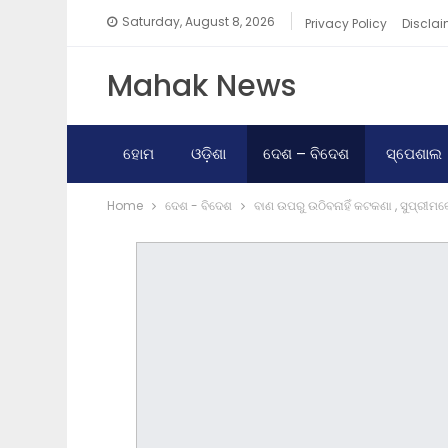
Saturday, August 8, 2026
Privacy Policy
Disclai
Mahak News
ହୋମ
ଓଡ଼ିଶା
ଦେଶ – ବିଦେଶ
ସ୍ପେଶାଲ
Home
ଦେଶ - ବିଦେଶ
ବାଣ ଉପରୁ ଉଠିବନାହିଁ କଟକଣା , ସୁପ୍ରୀମକୋ