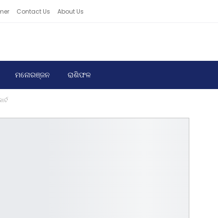
mer
Contact Us
About Us
ମନୋରଞ୍ଜନ
ରାଶିଫଳ
ର୍ଟ