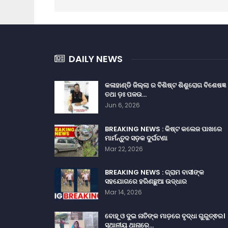
DAILY NEWS
କଳାହାଣ୍ଡି ଜିଲ୍ଲା ର ବିଶିଷ୍ଟ ଶିଶୁରୋଗ ବିଶେଷଜ୍ଞ
ତଥା ଡ଼ଃ ପଳଉ…
Jun 6, 2026
BREAKING NEWS : କିଷ୍ଟ କଲେଜ ପାଖରେ
ମାର୍ମନ୍ତୁଦ ସଡ଼କ ଦୁର୍ଘଟଣା
Mar 22, 2026
BREAKING NEWS : ଗ୍ରାମ ବାସୀଙ୍କ
ସହଯୋଗରେ ହରିଣଛୁଆ ଉଦ୍ଧାର
Mar 14, 2026
ବୋହୂ ଓ ଦୁଇ ନାତିଙ୍କ ମାଡ଼ରେ ବୃଦ୍ଧା ଗୁରୁତ୍ଵର।
ସ୍ଥାନୀୟ ଥାନାରେ…