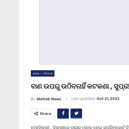
ଦେଶ - ବିଦେଶ
ବାଣ ଉପରୁ ଉଠିବନାହିଁ କଟକଣା , ସୁପ୍ର
Last updated
Oct 21, 2022
By
Mahak News
Share
ନୂଆଦିଲ୍ଲୀ : ଦିଲ୍ଲୀରେ ବା‌ୟୁର ମାନକୁ ନେଇ ସୁପ୍ରିମକୋର୍ଟ