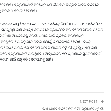
ବନାହିଁ। ସୁପ୍ରିମକୋର୍ଟ କହିଛନ୍ତି ଯେ ଦୀପାବଳି ଉତ୍ସବ ପାଳନ କରିବାର
ୁ କଟକଣା ହଟାଇ ହେବନାହିଁ।
ୁ ସ୍ବଚ୍ଛ ବାୟୁ ନିଶ୍ବାସରେ ଗ୍ରହଣ କରିବାକୁ ଦିଅାଯାଉ। ବାଣ ପରିବର୍ତ୍ତେ
ମ୍ପୂର୍ଣ୍ଣ ବାଣ ନିଷିଦ୍ଧ କରାଯିବାକୁ ଚ୍ୟାଲେଂଜ କରି ବିଜେପି ସାଂସଦ ମନୋଜ
୍ଟ ଏହି ଆବେଦନକୁ ଜରୁରୀ ଶୁଣାଣି ପାଇଁ ଗ୍ରହଣ କରିନାହାନ୍ତି।
ଥିଲେ ଯେ ନଡ଼ାପାଳ ଜଳିବା ଯୋଗୁଁ ବି ପ୍ରଦୂଷଣ ହେଉଛି। କିନ୍ତୁ
ଲ୍ଲେଖଯୋଗ୍ୟ ଯେ ବିଜେପି ସାଂସଦ ମନୋଜ ତିୱାରୀ ପୂର୍ବରୁ ମଧ୍ୟ ବାଣ
ରେ ସୁପ୍ରିମକୋର୍ଟ ଯାଇଥିଲେ। ଅକ୍ଟୋବର ୧୦ ଶୁଣାଣିରେ ସୁପ୍ରିମକୋର୍ଟ
ାର ପାଇଁ ଅନୁମତି ଦେଇପାରିବୁ ନାହିଁ।
NEXT POST
କିଏ ହେବେ ବ୍ରିଟେନର ନୂଆ ପ୍ରଧାନମନ୍ତ୍ରୀ