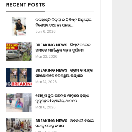
RECENT POSTS
କଳାହାଣ୍ଡି ଜିଲ୍ଲା ର ବିଶିଷ୍ଟ ଶିଶୁରୋଗ
ବିଶେଷଜ୍ଞ ତଥା ଡ଼ଃ ପଳଉ…
Jun 6, 2026
BREAKING NEWS : କିଷ୍ଟ କଲେଜ
ପାଖରେ ମାର୍ମନ୍ତୁଦ ସଡ଼କ ଦୁର୍ଘଟଣା
Mar 22, 2026
BREAKING NEWS : ଗ୍ରାମ ବାସୀଙ୍କ
ସହଯୋଗରେ ହରିଣଛୁଆ ଉଦ୍ଧାର
Mar 14, 2026
ବୋହୂ ଓ ଦୁଇ ନାତିଙ୍କ ମାଡ଼ରେ ବୃଦ୍ଧା
ଗୁରୁତ୍ଵର। ସ୍ଥାନୀୟ ଥାନାରେ…
Mar 6, 2026
BREAKING NEWS : ଅବକାରୀ ବିଭାଗ
ସକାଳୁ ସକାଳୁ ଛଡାଉ