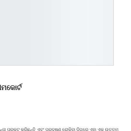
ୀମକୋର୍ଟ
 ଚିନ୍ତା ପ୍ରକଟ କରିଛନ୍ତି ଏବଂ ପ୍ରଦୂଷଣ ରୋକିବା ଦିଗରେ ଏହା ଏକ ଉତ୍ତମ