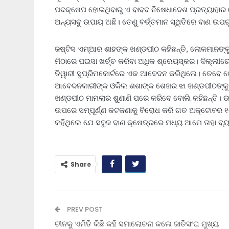
ପଦକ୍ଷେପ ହୋଇଥିବାରୁ ଏ ବାବଦ ନିଷେଧାଦେଶ ପ୍ରତ୍ୟାହାର ହେ
ଅନ୍ୟସବୁ ଉପାୟ ଅଛି। ତେଣୁ ବର୍ତ୍ତମାନ ସ୍ଥିତିରେ ବାଣ ଉପର
ଜଷ୍ଟିସ ଏମ୍‌ଆର ଶାହଙ୍କ ଖଣ୍ଡପୀଠ କହିଛନ୍ତି, ଲୋକମାନଙ୍କ
ମିଠାରେ ପଇସା ଖର୍ଚ୍ଚ କରିବା ଅଧିକ ଶ୍ରେୟସ୍କର। ଦିଲ୍ଲୀରେ ସ
ତିୱାରୀ ସୁପ୍ରିମକୋର୍ଟରେ ଏକ ଆବେଦନ କରିଥିଲେ। ତେବେ କୋର
ଆବେଦନକାରୀଙ୍କ ଓକିଲ ଶଶାଙ୍କ ଶେଖର ଝା ଖଣ୍ଡପୀଠଙ୍କୁ କହି
ଖଣ୍ଡପୀଠ ମାମଲାର ଶୁଣାଣି ପରେ କରିବେ ବୋଲି କହିଛନ୍ତି। ଉ
ଉପରେ ସମ୍ପୂର୍ଣ୍ଣ କଟକଣାକୁ ବିରୋଧ କରି ଗତ ଅକ୍ଟୋବର ୧୦
କହିଥିଲେ ଯେ ସବୁଜ ବାଣ କ୍ଷେତ୍ରରେ ମଧ୍ୟ ଆମେ ତାହା ବ୍ୟବହ
Share
PREV POST
ଚୀନକୁ ଏମିତି କିଛି କହି ସମାଲୋଚନା କଲେ ଜାତିସଂଘ ମୁଖ୍ୟ