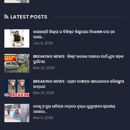
LATEST POSTS
କଳାହାଣ୍ଡି ଜିଲ୍ଲା ର ବିଶିଷ୍ଟ ଶିଶୁରୋଗ ବିଶେଷଜ୍ଞ ତଥା ଡ଼ଃ
ପଳଉ…
Jun 6, 2026
BREAKING NEWS : କିଷ୍ଟ କଲେଜ ପାଖରେ ମାର୍ମନ୍ତୁଦ ସଡ଼କ
ଦୁର୍ଘଟଣା
Mar 22, 2026
BREAKING NEWS : ଗ୍ରାମ ବାସୀଙ୍କ ସହଯୋଗରେ ହରିଣଛୁଆ
ଉଦ୍ଧାର
Mar 14, 2026
ବୋହୂ ଓ ଦୁଇ ନାତିଙ୍କ ମାଡ଼ରେ ବୃଦ୍ଧା ଗୁରୁତ୍ଵର। ସ୍ଥାନୀୟ
ଥାନାରେ…
Mar 6, 2026