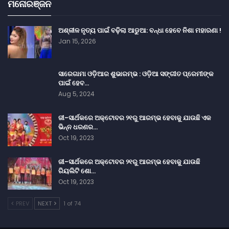
ମନୋରଞ୍ଜନ
ଅଶ୍ଳୀଳ ନୃତ୍ୟ ପାଇଁ ବଢ଼ିଲା ଆଡୁଆ: ବନ୍ଧା ହେବେ ନିଶା ମହାରଣା !
Jan 15, 2026
ସାରେଗାମା ଓଡ଼ିଆର ଶୁଭାରମ୍ଭ : ଓଡ଼ିଆ ସଙ୍ଗୀତ ପ୍ରେମୀଙ୍କ
ପାଇଁ ହେବ…
Aug 5, 2024
ଜୀ-ସାର୍ଥକରେ ଅକ୍ଟୋବର ୨୧ରୁ ଆରମ୍ଭ ହେବାକୁ ଯାଉଛି ଏକ
ଭିନ୍ନ ଧରଣର…
Oct 19, 2023
ଜୀ-ସାର୍ଥକରେ ଅକ୍ଟୋବର ୨୧ରୁ ଆରମ୍ଭ ହେବାକୁ ଯାଉଛି
ରିୟଲିଟି ଶୋ…
Oct 19, 2023
PREV
NEXT
1 of 74