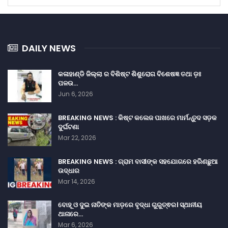
DAILY NEWS
କଳାହାଣ୍ଡି ଜିଲ୍ଲା ର ବିଶିଷ୍ଟ ଶିଶୁରୋଗ ବିଶେଷଜ୍ଞ ତଥା ଡ଼ଃ
ପଳଉ…
Jun 6, 2026
BREAKING NEWS : କିଷ୍ଟ କଲେଜ ପାଖରେ ମାର୍ମନ୍ତୁଦ ସଡ଼କ
ଦୁର୍ଘଟଣା
Mar 22, 2026
BREAKING NEWS : ଗ୍ରାମ ବାସୀଙ୍କ ସହଯୋଗରେ ହରିଣଛୁଆ
ଉଦ୍ଧାର
Mar 14, 2026
ବୋହୂ ଓ ଦୁଇ ନାତିଙ୍କ ମାଡ଼ରେ ବୃଦ୍ଧା ଗୁରୁତ୍ଵର। ସ୍ଥାନୀୟ
ଥାନାରେ…
Mar 6, 2026