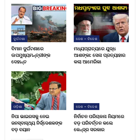
ଦୁର୍ଘଟଣା
ଦେଶ - ବିଦେଶ
ବିମାନ ଦୁର୍ଘଟଣାରେ
ମଧ୍ୟପ୍ରାଚ୍ୟରେ ଯୁଦ୍ଧ
ଉପମୁଖ୍ୟମନ୍ତ୍ରୀଙ୍କ
ଆଶଙ୍କା: ସେନା ପ୍ରତ୍ୟାହାର
ଦେହାନ୍ତ
କଲା ଆମେରିକା
ଓଡ଼ିଶା
ଦେଶ - ବିଦେଶ
ନିପା ଭାଇରସକୁ ନେଇ
ନିର୍ବାଚନ ପରିଚାଳନା ନିୟମରେ
ଜନସ୍ବାସ୍ଥ୍ୟ ନିର୍ଦ୍ଦେଶକଙ୍କ
ବଡ଼ ପରିବର୍ତ୍ତନ କଲେ
ବଡ଼ ବୟାନ
କେନ୍ଦ୍ର ସରକାର