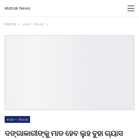
Mahak News
Home
ଦେଶ - ବିଦେଶ
ଦେଶ - ବିଦେଶ
ଦଙ୍ଗାକାରୀଙ୍କୁ ମାଡ ହେବ ଲୁହ ବୁହା ଗ୍ୟାସ