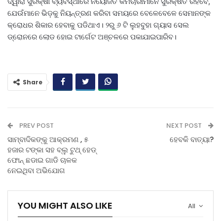
ଦ୍ୱାରା ସୁରକ୍ଷା ବ୍ୟବସ୍ଥାରେ ନିୟୋଜିତ କର୍ମଚାରୀମାନେ ସୁରକ୍ଷିତ ରହିବେ,
ଯେଉଁମାନେ ଭିଡ଼କୁ ନିୟନ୍ତ୍ରଣ କରିବା ସମୟରେ ବେଳେବେଳେ ସେମାନଙ୍କ
କ୍ରୋଧର ଶିକାର ହେବାକୁ ପଡିଥାଏ। ୨ରୁ ୬ ଟି ଲୁହବୁହା ଗ୍ୟାସ ସେଲ
ଡ୍ରୋନରେ ଲୋଡ ହୋଇ ଟାର୍ଗେଟ ଅଞ୍ଚଳରେ ପକାଯାଇପାରିବ।
Share
PREV POST
NEXT POST
ସାମ୍ବାଦିକଙ୍କୁ ଆକ୍ରମଣ , ୫
ହେବକି ବାତ୍ୟା?
ହଜାର ଟଙ୍କା ସହ ବ୍ଲୁ ଟୁଥ୍ ହେଡ୍
ଫୋନ୍ ଛଡାଇ ଗାଡି ଚାଳକ
ନେଇଥିବା ଅଭିଯୋଗ
YOU MIGHT ALSO LIKE
All