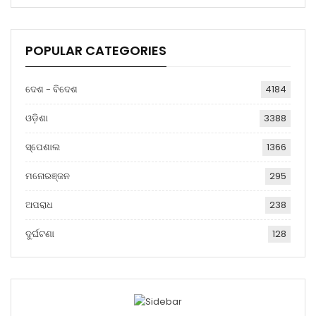
POPULAR CATEGORIES
ଦେଶ - ବିଦେଶ
4184
ଓଡ଼ିଶା
3388
ସ୍ପେଶାଲ
1366
ମନୋରଞ୍ଜନ
295
ଅପରାଧ
238
ଦୁର୍ଘଟଣା
128