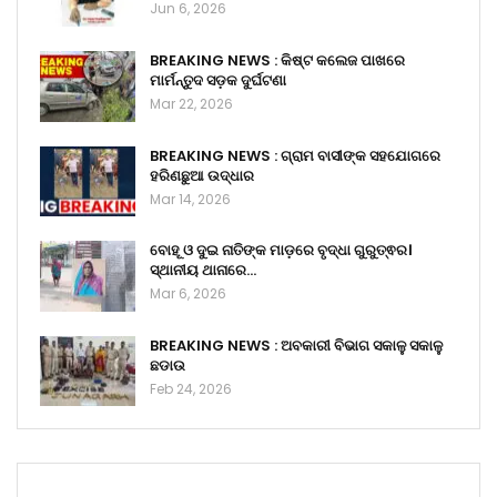
Jun 6, 2026
BREAKING NEWS : କିଷ୍ଟ କଲେଜ ପାଖରେ
ମାର୍ମନ୍ତୁଦ ସଡ଼କ ଦୁର୍ଘଟଣା
Mar 22, 2026
BREAKING NEWS : ଗ୍ରାମ ବାସୀଙ୍କ ସହଯୋଗରେ
ହରିଣଛୁଆ ଉଦ୍ଧାର
Mar 14, 2026
ବୋହୂ ଓ ଦୁଇ ନାତିଙ୍କ ମାଡ଼ରେ ବୃଦ୍ଧା ଗୁରୁତ୍ଵର।
ସ୍ଥାନୀୟ ଥାନାରେ…
Mar 6, 2026
BREAKING NEWS : ଅବକାରୀ ବିଭାଗ ସକାଳୁ ସକାଳୁ
ଛଡାଉ
Feb 24, 2026