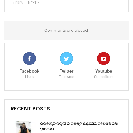
PREV
NEXT
Comments are closed.
Facebook
Twitter
Youtube
Likes
Followers
Subscribers
RECENT POSTS
କଳାହାଣ୍ଡି ଜିଲ୍ଲା ର ବିଶିଷ୍ଟ ଶିଶୁରୋଗ ବିଶେଷଜ୍ଞ ତଥା
ଡ଼ଃ ପଳଉ…