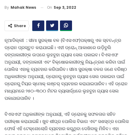
On
Sep 3, 2022
By
Mahak News
Share
ନୂଆଦିଲ୍ଲୀ : ସୀମା ସୁରକ୍ଷା ବଳ (ବିଏସଏଫ)ପକ୍ଷରୁ ଏକ ସ୍ବତନ୍ତ୍ର
ଡ୍ରୋନ ପ୍ରସ୍ତୁତ କରାଯାଇଛି। ଏହୀ ଡ୍ରୋନ୍‌ ଆକାଶରେ ଉଡ଼ିବୁଲି
ଦଙ୍ଗାକାରୀଙ୍କ ଉପରେ ଲୁହବୁହା ଗ୍ୟାସ ସେଲ ପକାଇବ। ବିଏସଏଫ
ଅନୁଯାୟୀ, ଦଙ୍ଗାକାରୀ ଏବଂ ବିକ୍ଷୋଭକାରୀଙ୍କୁ ନିୟନ୍ତ୍ରଣ କରିବା ପାଇଁ
ପୋଲିସ ଏହାକୁ ବ୍ୟବହାର କରିପାରିବ। ସୀମା ସୁରକ୍ଷା ବଳର ଜଣେ ବରିଷ୍ଠ
ଅଧିକାରୀଙ୍କ ଅନୁଯାୟୀ, ଡ୍ରୋନରୁ ଲୁହବୁହା ଗ୍ୟାସ ସେଲ ପକାଇବା ପାଇଁ
ଡ୍ରୋନରୁ ଟିୟର ସ୍ମୋକ୍‌ ଲଞ୍ଚର୍‌ ବ୍ୟବହାର କରାଯାଇପାରିବ। ଏହି ଡ୍ରୋନ
ମାଧ୍ୟମରେ ୨୫୦-୩୦୦ ମିଟର ବ୍ୟାସାର୍ଦ୍ଧରେ ଲୁହବୁହା ଗ୍ୟାସ ସେଲ
ପକାଯାଇପାରିବ ।
ବିଏସଏଫ ଅଧିକାରୀଙ୍କ ଅନୁଯାୟୀ, ଏହି ଡ୍ରୋନକୁ ସଫଳତାର ସହିତ
ପରୀକ୍ଷା କରାଯାଇଛି। ଖୁବ ଶୀଘ୍ର ପୋଲିସ ବିଭାଗ ଏବଂ ସଶସ୍ତ୍ର ପୋଲିସ
ଫୋର୍ସ ଏହି ଟେକ୍ନୋଲୋଜି ବ୍ୟବହାର କରୁଥିବା ଦେଖିବାକୁ ମିଳିବ। ଏହା