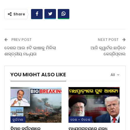
Share
PREV POST
NEXT POST
ଦେଶର ଆଉ ୫ଟି ଭାଷାକୁ ମିଳିଲା
ଆଜି କ୍ୱାର୍ଟର ଛାଡ଼ିବେ
ଶାସ୍ତ୍ରୀୟ ମାନ୍ୟତା
କେଜ୍‌ରିଓ୍ବାଲ
YOU MIGHT ALSO LIKE
All
ଦୁର୍ଘଟଣା
ଦେଶ - ବିଦେଶ
ବିମାନ ଦୁର୍ଘଟଣାରେ
ମଧ୍ୟପ୍ରାଚ୍ୟରେ ଯୁଦ୍ଧ