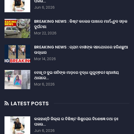
ପଳଉ…
Jun 6, 2026
BREAKING NEWS : କିଷ୍ଟ କଲେଜ ପାଖରେ ମାର୍ମନ୍ତୁଦ ସଡ଼କ
ଦୁର୍ଘଟଣା
Mar 22, 2026
BREAKING NEWS : ଗ୍ରାମ ବାସୀଙ୍କ ସହଯୋଗରେ ହରିଣଛୁଆ
ଉଦ୍ଧାର
Mar 14, 2026
ବୋହୂ ଓ ଦୁଇ ନାତିଙ୍କ ମାଡ଼ରେ ବୃଦ୍ଧା ଗୁରୁତ୍ଵର। ସ୍ଥାନୀୟ
ଥାନାରେ…
Mar 6, 2026
LATEST POSTS
କଳାହାଣ୍ଡି ଜିଲ୍ଲା ର ବିଶିଷ୍ଟ ଶିଶୁରୋଗ ବିଶେଷଜ୍ଞ ତଥା ଡ଼ଃ
ପଳଉ…
Jun 6, 2026