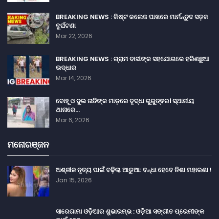
BREAKING NEWS : କିଷ୍ଟ କଲେଜ ପାଖରେ ମାର୍ମନ୍ତୁଦ ସଡ଼କ
ଦୁର୍ଘଟଣା
Mar 22, 2026
BREAKING NEWS : ଗ୍ରାମ ବାସୀଙ୍କ ସହଯୋଗରେ ହରିଣଛୁଆ
ଉଦ୍ଧାର
Mar 14, 2026
ବୋହୂ ଓ ଦୁଇ ନାତିଙ୍କ ମାଡ଼ରେ ବୃଦ୍ଧା ଗୁରୁତ୍ଵର। ସ୍ଥାନୀୟ
ଥାନାରେ…
Mar 6, 2026
ମନୋରଞ୍ଜନ
ଅଶ୍ଳୀଳ ନୃତ୍ୟ ପାଇଁ ବଢ଼ିଲା ଆଡୁଆ: ବନ୍ଧା ହେବେ ନିଶା ମହାରଣା !
Jan 15, 2026
ସାରେଗାମା ଓଡ଼ିଆର ଶୁଭାରମ୍ଭ : ଓଡ଼ିଆ ସଙ୍ଗୀତ ପ୍ରେମୀଙ୍କ