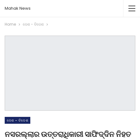
Mahak News
Home
ଦେଶ - ବିଦେଶ
ଦେଶ - ବିଦେଶ
ନସରଲ୍ଲାର ଉତ୍ତରାଧିକାରୀ ସାଫିଦ୍ଦିନ ନିହତ