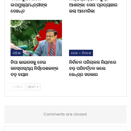
ଉପମୁଖ୍ୟମନ୍ତ୍ରୀଙ୍କ
ଆଶଙ୍କା: ସେନା ପ୍ରତ୍ୟାହାର
ଦେହାନ୍ତ
କଲା ଆମେରିକା
ଓଡ଼ିଶା
ଦେଶ - ବିଦେଶ
ନିପା ଭାଇରସକୁ ନେଇ
ନିର୍ବାଚନ ପରିଚାଳନା ନିୟମରେ
ଜନସ୍ବାସ୍ଥ୍ୟ ନିର୍ଦ୍ଦେଶକଙ୍କ
ବଡ଼ ପରିବର୍ତ୍ତନ କଲେ
ବଡ଼ ବୟାନ
କେନ୍ଦ୍ର ସରକାର
PREV
NEXT
Comments are closed.