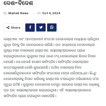
ଦେଶ-ବିଦେଶ
On
Oct 4, 2024
By
Mahak News
Share
ଇସ୍ରାଏଲ ଏବଂ ଆତଙ୍କବାଦୀ ସଂଗଠନ ହେଜବୋଲ୍ଲା ମଧ୍ୟରେ ଚାଲିଥିବା
ଯୁଦ୍ଧ ଦିନକୁ ଦିନ ଘନେଇବାରେ ଲାଗିଛି। ଗତ ସପ୍ତାହରେ ହେଜବୋଲ୍ଲା
ମୁଖ୍ୟ ହସନ ନସରଲ୍ଲା ଇସ୍ରାଏଲ ଏୟାରଷ୍ଟ୍ରାଇକରେ ପ୍ରାଣ
ହରାଇଥିବାବେଳେ ଗୁରୁବାର ଆଉ ଜଣେ ଟପ୍‌ ହେଜବୋଲ୍ଲା ଲିଡର ନିପାତ
ହୋଇଛି। ସେ ହେଉଛି ହଶେମ ସାଫିଦ୍ଦିନ। ସାଫିଦ୍ଦିନ ନସରଲ୍ଲାର
ଉତ୍ତରାଧିକାରୀ ବୋଲି କୁହାଯାଉଛି। ଅର୍ଥାତ ନସରଲ୍ଲା ନିହତ
ହୋଇସାରିଥିବାବେଳେ ସାଫିଦ୍ଦିନ ସଂଗଠନର ମଙ୍ଗ ଧରିଥାଆନ୍ତା। କିନ୍ତୁ
ହେଜବୋଲ୍ଲାକୁ ନିପାତ କରିବାକୁ ଇସ୍ରାଏଲ ଚଳାଇଥିବା ଅଭିଯାନରେ ତା’ର
ମୃତ୍ୟୁ ଘଟିଛି। ଗୁରୁବାର ଲେବାନନର ବେରୁତ ସହରରେ ଇସ୍ରାଏଲ ପକ୍ଷରୁ
ଘନ ଘନ ଏୟାରଷ୍ଟ୍ରାଇକ କରାଯାଇଥିଲା। ଏହି ଏୟାରଷ୍ଟ୍ରାଇକରେ
ସାଫିଦ୍ଦିନ ପ୍ରାଣ ହରାଇଥିବା ଜଣାପଡ଼ିଛି।