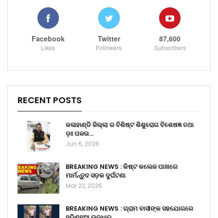
Facebook
Twitter
87,600
Likes
Followers
Subscribers
RECENT POSTS
କଳାହାଣ୍ଡି ଜିଲ୍ଲା ର ବିଶିଷ୍ଟ ଶିଶୁରୋଗ ବିଶେଷଜ୍ଞ ତଥା
ଡ଼ଃ ପଳଉ…
Jun 6, 2026
BREAKING NEWS : କିଷ୍ଟ କଲେଜ ପାଖରେ
ମାର୍ମନ୍ତୁଦ ସଡ଼କ ଦୁର୍ଘଟଣା
Mar 22, 2026
BREAKING NEWS : ଗ୍ରାମ ବାସୀଙ୍କ ସହଯୋଗରେ
ହରିଣଛୁଆ ଉଦ୍ଧାର