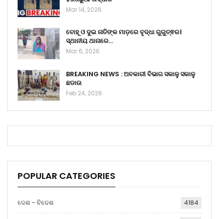
Mar 14, 2026
ବୋହୂ ଓ ଦୁଇ ନାତିଙ୍କ ମାଡ଼ରେ ବୃଦ୍ଧା ଗୁରୁତ୍ଵର।
ସ୍ଥାନୀୟ ଥାନାରେ…
Mar 6, 2026
BREAKING NEWS : ଅବକାରୀ ବିଭାଗ ସକାଳୁ ସକାଳୁ
ଛଡାଉ
Feb 24, 2026
POPULAR CATEGORIES
ଦେଶ - ବିଦେଶ
4184