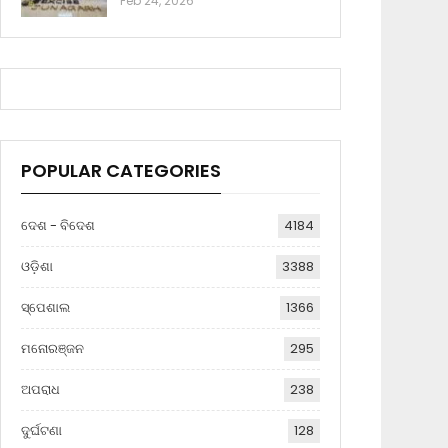
Feb 24, 2026
POPULAR CATEGORIES
ଦେଶ - ବିଦେଶ
4184
ଓଡ଼ିଶା
3388
ସ୍ପେଶାଲ
1366
ମନୋରଞ୍ଜନ
295
ଅପରାଧ
238
ଦୁର୍ଘଟଣା
128