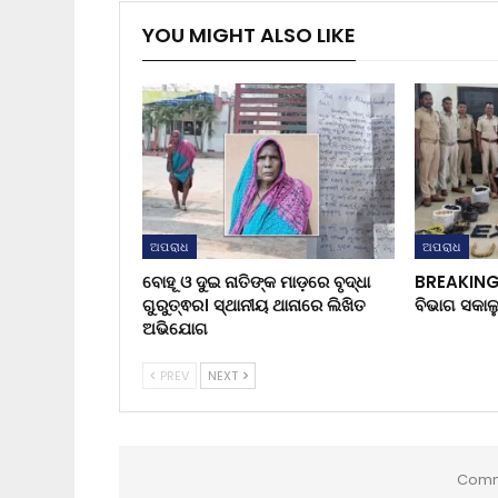
YOU MIGHT ALSO LIKE
ଅପରାଧ
ଅପରାଧ
ବୋହୂ ଓ ଦୁଇ ନାତିଙ୍କ ମାଡ଼ରେ ବୃଦ୍ଧା
BREAKING
ଗୁରୁତ୍ଵର। ସ୍ଥାନୀୟ ଥାନାରେ ଲିଖିତ
ବିଭାଗ ସକାଳ
ଅଭିଯୋଗ
PREV
NEXT
Comm