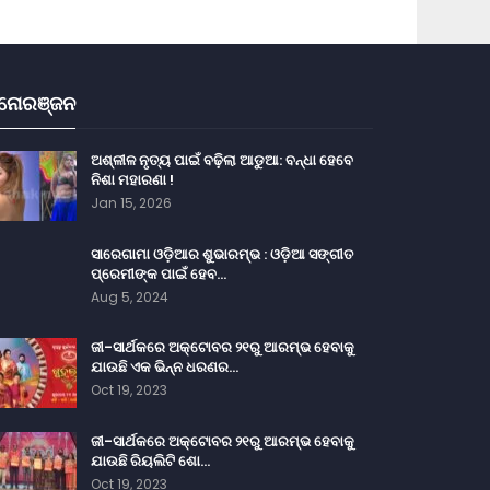
ନୋରଞ୍ଜନ
ଅଶ୍ଳୀଳ ନୃତ୍ୟ ପାଇଁ ବଢ଼ିଲା ଆଡୁଆ: ବନ୍ଧା ହେବେ
ନିଶା ମହାରଣା !
Jan 15, 2026
ସାରେଗାମା ଓଡ଼ିଆର ଶୁଭାରମ୍ଭ : ଓଡ଼ିଆ ସଙ୍ଗୀତ
ପ୍ରେମୀଙ୍କ ପାଇଁ ହେବ…
Aug 5, 2024
ଜୀ-ସାର୍ଥକରେ ଅକ୍ଟୋବର ୨୧ରୁ ଆରମ୍ଭ ହେବାକୁ
ଯାଉଛି ଏକ ଭିନ୍ନ ଧରଣର…
Oct 19, 2023
ଜୀ-ସାର୍ଥକରେ ଅକ୍ଟୋବର ୨୧ରୁ ଆରମ୍ଭ ହେବାକୁ
ଯାଉଛି ରିୟଲିଟି ଶୋ…
Oct 19, 2023