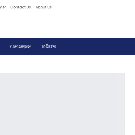
mer
Contact Us
About Us
ମନୋରଞ୍ଜନ
ରାଶିଫଳ