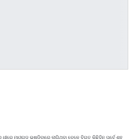
େ ଧୀରେ ମାଓଗଡ ଭୁଷୁଡିବାରେ ଲାଗିଥିବା ବେଳେ ବିଗତ କିଛିଦିନ ପୂର୍ବେ ଶହ