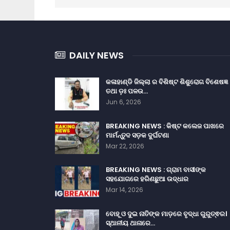
DAILY NEWS
କଳାହାଣ୍ଡି ଜିଲ୍ଲା ର ବିଶିଷ୍ଟ ଶିଶୁରୋଗ ବିଶେଷଜ୍ଞ
ତଥା ଡ଼ଃ ପଳଉ…
Jun 6, 2026
BREAKING NEWS : କିଷ୍ଟ କଲେଜ ପାଖରେ
ମାର୍ମନ୍ତୁଦ ସଡ଼କ ଦୁର୍ଘଟଣା
Mar 22, 2026
BREAKING NEWS : ଗ୍ରାମ ବାସୀଙ୍କ
ସହଯୋଗରେ ହରିଣଛୁଆ ଉଦ୍ଧାର
Mar 14, 2026
ବୋହୂ ଓ ଦୁଇ ନାତିଙ୍କ ମାଡ଼ରେ ବୃଦ୍ଧା ଗୁରୁତ୍ଵର।
ସ୍ଥାନୀୟ ଥାନାରେ…