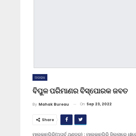
ଅପରାଧ
ବିପୁଳ ପରିମାଣର ବିସ୍ପୋରକ ଜବତ
On
Sep 23, 2022
By
Mahak Bureau
Share
ମାଲକାନଗିରି(ଅପୂର୍ବ ଥଣ୍ଡର) : ମାଲକାନଗିରି ଜିଲ୍ଲାରେ ଧୀର