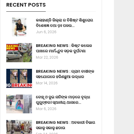
RECENT POSTS
କଳାହାଣ୍ଡି ଜିଲ୍ଲା ର ବିଶିଷ୍ଟ ଶିଶୁରୋଗ
ବିଶେଷଜ୍ଞ ତଥା ଡ଼ଃ ପଳଉ…
Jun 6, 2026
BREAKING NEWS : କିଷ୍ଟ କଲେଜ
ପାଖରେ ମାର୍ମନ୍ତୁଦ ସଡ଼କ ଦୁର୍ଘଟଣା
Mar 22, 2026
BREAKING NEWS : ଗ୍ରାମ ବାସୀଙ୍କ
ସହଯୋଗରେ ହରିଣଛୁଆ ଉଦ୍ଧାର
Mar 14, 2026
ବୋହୂ ଓ ଦୁଇ ନାତିଙ୍କ ମାଡ଼ରେ ବୃଦ୍ଧା
ଗୁରୁତ୍ଵର। ସ୍ଥାନୀୟ ଥାନାରେ…
Mar 6, 2026
BREAKING NEWS : ଅବକାରୀ ବିଭାଗ
ସକାଳୁ ସକାଳୁ ଛଡାଉ