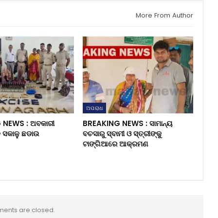
More From Author
ଅପରାଧ
 NEWS : ଅବକାରୀ
BREAKING NEWS : ସାମାନ୍ୟ
ୁ ସକାଳୁ ଛଡାଉ
ବଚସାରୁ ସ୍ବାମୀ ଓ ସ୍ତ୍ରୀଙ୍କୁ
ଟାଙ୍ଗିଆରେ ଆକ୍ରମଣ
ents are closed.