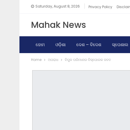
Saturday, August 8, 2026
Privacy Policy
Disclai
Mahak News
ହୋମ
ଓଡ଼ିଶା
ଦେଶ – ବିଦେଶ
ସ୍ପେଶାଲ
Home
ଅପରାଧ
ବିପୁଳ ପରିମାଣର ବିସ୍ପୋରକ ଜବତ