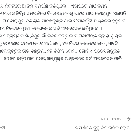
ୁଲିସ ନିକଟରେ ଆତ୍ମ ସମର୍ପଣ କରିଥିଲେ । ଏହାପରେ ମାଓ ଦମନ
େ ମାଓ ଗତିବିଧି ସମ୍ପର୍କରେ ବିଶେଷସୂତ୍ରରୁ ଖବର ପାଇ କୋରାପୁଟ ଏସଓଜି
 ଓ କୋରାପୁଟ ଜିଲ୍ଲାର ମାଛଖକୁଣ୍ଡ ଥାନା ସୀମାବର୍ତ୍ତୀ ଅଞ୍ଚଳର ହନୁମାଲ,
ଗ୍ରାମ ନିକଟରେ ଥିବା ଜଙ୍ଗଲରେ ସର୍ଚ ଅପରେସନ କରିଥିଲେ ।
ପଞ୍ଚାୟତର ସିନ୍ଦିପୁଟ ଗାଁ ନିକଟ ଜଙ୍ଗଲ ମାଓବାଦୀଙ୍କ ଦ୍ଵାରା ଲୁଚାଇ
ୁ ୭୦ହଜାର ଟଙ୍କା ନଗଦ ଅର୍ଥ ସହ , ୧୭ ମିଟର କଡେକ୍ସ ତାର , ୩୧ଟି
ଇଲେକ୍ଟ୍ରିକ ତାର ବଣ୍ଡଲ, ୨ଟି ଟିଫିନ ବୋମା, ଗୋଟିଏ ପ୍ରେସରକୁକର
। ତେବେ ବର୍ତ୍ତମାନ ମଧ୍ୟ ସମ୍ପୃକ୍ତ ଅଞ୍ଚଳରେ ସର୍ଚ ଅପରେସନ ଜାରି
NEXT POST
ଲବୀ
ଭସାଣିରେ ଦୁଲୁକିବ ନାସିକ ଢୋଲ