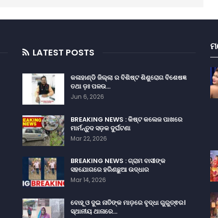
ମ
LATEST POSTS
କଳାହାଣ୍ଡି ଜିଲ୍ଲା ର ବିଶିଷ୍ଟ ଶିଶୁରୋଗ ବିଶେଷଜ୍ଞ
ତଥା ଡ଼ଃ ପଳଉ…
Jun 6, 2026
BREAKING NEWS : କିଷ୍ଟ କଲେଜ ପାଖରେ
ମାର୍ମନ୍ତୁଦ ସଡ଼କ ଦୁର୍ଘଟଣା
Mar 22, 2026
BREAKING NEWS : ଗ୍ରାମ ବାସୀଙ୍କ
ସହଯୋଗରେ ହରିଣଛୁଆ ଉଦ୍ଧାର
Mar 14, 2026
ବୋହୂ ଓ ଦୁଇ ନାତିଙ୍କ ମାଡ଼ରେ ବୃଦ୍ଧା ଗୁରୁତ୍ଵର।
ସ୍ଥାନୀୟ ଥାନାରେ…