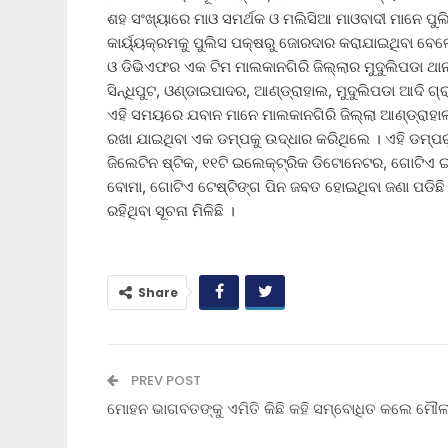
ଶହ ସଂଖ୍ୟାରେ ମାଓ ସମର୍ଥକ ଓ ମଲିସିଆ ମାଓବାଦୀ ମାନେ ପ
କାର୍ୟ୍ୟକ୍ରମକୁ ପୁଲିସ ପକ୍ଷରୁ ଜୋରଦାର କରାଯାଇଥିବା ବେଳ
ଓ ଡିଭିଏଫର ଏକ ଟିମ ମାଲକାନଗିରି ଜିଲ୍ଲାର ମୁଦୁଲିପଡା ଥାନା
ସିନ୍ଧିପୁଟ, ଓଣ୍ଡାଇପାଦର, ଆଣ୍ଡ୍ରାହାଲ, ମୁଦୁଲିପଡା ଆଦି 
ଏହି ସମୟରେ ଯବାନ ମାନେ ମାଲକାନଗିରି ଜିଲ୍ଲା ଆଣ୍ଡ୍ରାହାଲ 
ରଖା ଯାଇଥିବା ଏକ ଡମ୍ପକୁ ଉଦ୍ଧାର କରିଥିଲେ । ଏହି ଡମ୍ପର
ଜିଲେଟିନ ଷ୍ଟିକ, ୧୧ଟି ଇଲେକ୍ଟ୍ରିକ ଡିଟୋନେଟର, ଗୋଟିଏ 
ବୋମା, ଗୋଟିଏ ଟେଷ୍ଟିଙ୍ଗ ପିନ ଜବତ ହୋଇଥିବା ଜଣା ପଡିଛି 
ରହିଥିବା ସୂଚନା ମିଳିଛି ।
Share
PREV POST
ମୋହନ ଭାଗବତଙ୍କୁ ଏମିତି କିଛି କହି ସମ୍ବୋଧିତ କଲେ ମୌ