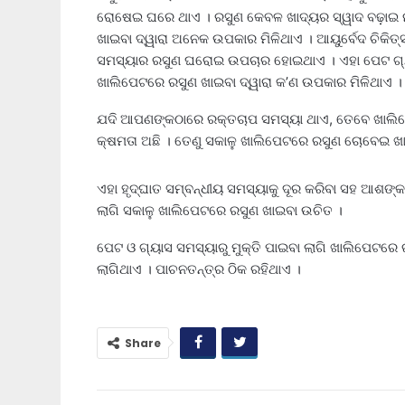
ରୋଷେଇ ଘରେ ଥାଏ । ରସୁଣ କେବଳ ଖାଦ୍ୟର ସ୍ୱାଦ ବଢ଼ାଇ ନ
ଖାଇବା ଦ୍ୱାରା ଅନେକ ଉପକାର ମିଳିଥାଏ । ଆୟୁର୍ବେଦ ଚିକିତ
ସମସ୍ୟାର ରସୁଣ ଘରୋଇ ଉପଚାର ହୋଇଥାଏ । ଏହା ପେଟ ଗ୍ୟାସ, 
ଖାଲିପେଟରେ ରସୁଣ ଖାଇବା ଦ୍ୱାରା କ’ଣ ଉପକାର ମିଳିଥାଏ ।
ଯଦି ଆପଣଙ୍କଠାରେ ରକ୍ତଚାପ ସମସ୍ୟା ଥାଏ, ତେବେ ଖାଲିପେ
କ୍ଷମତା ଅଛି । ତେଣୁ ସକାଳୁ ଖାଲିପେଟରେ ରସୁଣ ଚୋବେଇ 
ଏହା ହୃଦ୍ଘାତ ସମ୍ବନ୍ଧୀୟ ସମସ୍ୟାକୁ ଦୂର କରିବା ସହ ଆଶଙ୍କା
ଲାଗି ସକାଳୁ ଖାଲିପେଟରେ ରସୁଣ ଖାଇବା ଉଚିତ ।
ପେଟ ଓ ଗ୍ୟାସ ସମସ୍ୟାରୁ ମୁକ୍ତି ପାଇବା ଲାଗି ଖାଲିପେଟର
ଲାଗିଥାଏ । ପାଚନତନ୍ତ୍ର ଠିକ ରହିଥାଏ ।
Share