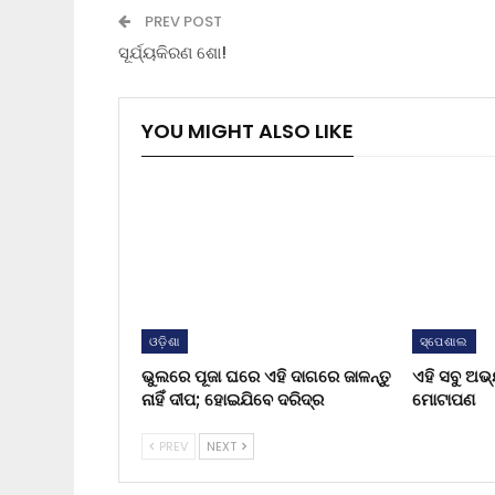
PREV POST
ସୂର୍ଯ୍ୟକିରଣ ଶୋ!
YOU MIGHT ALSO LIKE
ଓଡ଼ିଶା
ସ୍ପେଶାଲ
ଭୁଲରେ ପୂଜା ଘରେ ଏହି ଦାଗରେ ଜାଳନ୍ତୁ
ଏହି ସବୁ ଅଭ
ନାହିଁ ଦୀପ; ହୋଇଯିବେ ଦରିଦ୍ର
ମୋଟାପଣ
PREV
NEXT