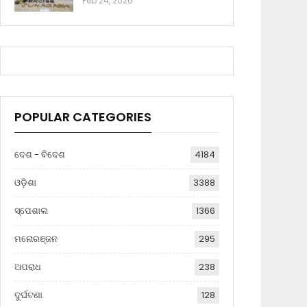
Feb 24, 2026
POPULAR CATEGORIES
ଦେଶ - ବିଦେଶ
4184
ଓଡ଼ିଶା
3388
ସ୍ପେଶାଲ
1366
ମନୋରଞ୍ଜନ
295
ଅପରାଧ
238
ଦୁର୍ଘଟଣା
128