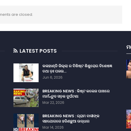
ents are closed.
ମ
LATEST POSTS
କଳାହାଣ୍ଡି ଜିଲ୍ଲା ର ବିଶିଷ୍ଟ ଶିଶୁରୋଗ ବିଶେଷଜ୍ଞ
ତଥା ଡ଼ଃ ପଳଉ…
Jun 6, 2026
BREAKING NEWS : କିଷ୍ଟ କଲେଜ ପାଖରେ
ମାର୍ମନ୍ତୁଦ ସଡ଼କ ଦୁର୍ଘଟଣା
Mar 22, 2026
BREAKING NEWS : ଗ୍ରାମ ବାସୀଙ୍କ
ସହଯୋଗରେ ହରିଣଛୁଆ ଉଦ୍ଧାର
Mar 14, 2026