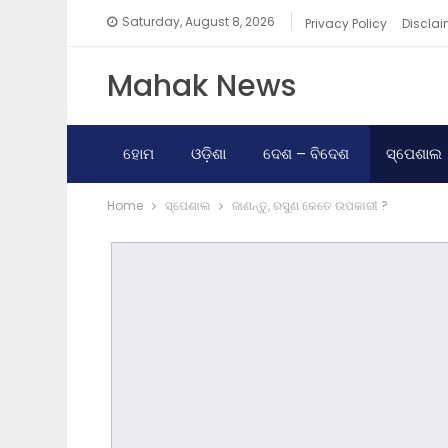
Saturday, August 8, 2026
Privacy Policy
Disclai
Mahak News
ହୋମ
ଓଡ଼ିଶା
ଦେଶ – ବିଦେଶ
ସ୍ପେଶାଲ
Home
ସ୍ପେଶାଲ
ଜାଣନ୍ତୁ, ରସୁଣ କେତେ ଉପକାରୀ ?