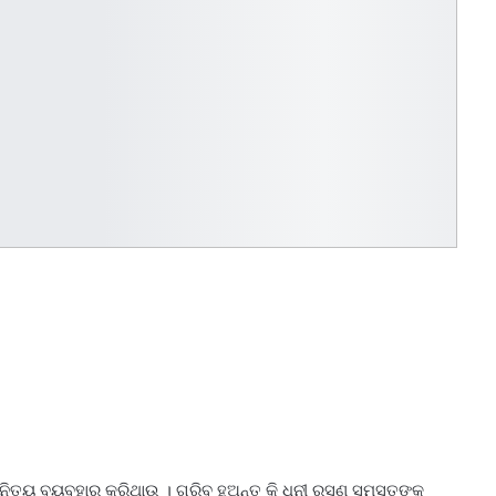
ୟ ବ୍ୟବହାର କରିଥାଉ । ଗରିବ ହୁଅନ୍ତୁ କି ଧନୀ ରସୁଣ ସମସ୍ତଙ୍କ