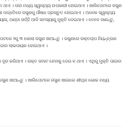
 ଥାଏ । ତାହା ମଧ୍ୟ ସ୍ୱାସ୍ଥ୍ୟ ଉପକାରୀ ହୋଇଥାଏ । ଖାଲିପେଟରେ ରସୁଣ
୍ସା ପଦ୍ଧତିରେ ରସୁଣରୁ ଔଷଧ ପ୍ରସ୍ତୁତ ହୋଇଥାଏ । ଅନେକ ସ୍ୱାସ୍ଥ୍ୟ
ଥଣ୍ଡା ସର୍ଦ୍ଦି ଆଦି ସମସ୍ୟାରୁ ମୁକ୍ତି ଦେଇଥାଏ । ତେବେ ଜାଣନ୍ତୁ,
ଟରେ ୨ରୁ ୩ କୋଲା ରସୁଣ ଖାଆନ୍ତୁ । ରସୁଣରେ ରକ୍ତଚାପ ନିୟନ୍ତ୍ରଣ
ଖାଇବା ଲାଭଦାୟକ ହୋଇଥାଏ ।
 ଦୂର କରିଥାଏ । ରକ୍ତ ଜମାଟ ହେବାକୁ ଦେଇ ନ ଥାଏ । ଏଥିରୁ ମୁକ୍ତି ପାଇବା
େ ରସୁଣ ଖାଆନ୍ତୁ । ଖାଲିପେଟରେ ରସୁଣ ଖାଇଲେ ଶୀଘ୍ର ଭୋକ ମଧ୍ୟ