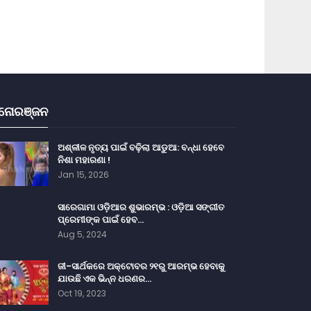
ନୋରଞ୍ଜନ
ଅଶ୍ଳୀଳ ନୃତ୍ୟ ପାଇଁ ବଢ଼ିଲା ଆଡୁଆ: ବନ୍ଧା ହେବେ
ନିଶା ମହାରଣା !
Jan 15, 2026
ସାରେଗାମା ଓଡ଼ିଆର ଶୁଭାରମ୍ଭ : ଓଡ଼ିଆ ସଙ୍ଗୀତ
ପ୍ରେମୀଙ୍କ ପାଇଁ ହେବ…
Aug 5, 2024
ଜୀ-ସାର୍ଥକରେ ଅକ୍ଟୋବର ୨୧ରୁ ଆରମ୍ଭ ହେବାକୁ
ଯାଉଛି ଏକ ଭିନ୍ନ ଧରଣର…
Oct 19, 2023