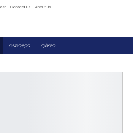
mer
Contact Us
About Us
ମନୋରଞ୍ଜନ
ରାଶିଫଳ