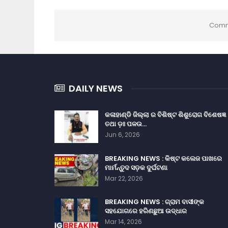
Comm
DAILY NEWS
କଳାହାଣ୍ଡି ଜିଲ୍ଲା ର ବିଶିଷ୍ଟ ଶିଶୁରୋଗ ବିଶେଷଜ୍ଞ
ତଥା ଡ଼ଃ ପଳଉ…
Jun 6, 2026
BREAKING NEWS : କିଷ୍ଟ କଲେଜ ପାଖରେ
ମାର୍ମନ୍ତୁଦ ସଡ଼କ ଦୁର୍ଘଟଣା
Mar 22, 2026
BREAKING NEWS : ଗ୍ରାମ ବାସୀଙ୍କ
ସହଯୋଗରେ ହରିଣଛୁଆ ଉଦ୍ଧାର
Mar 14, 2026