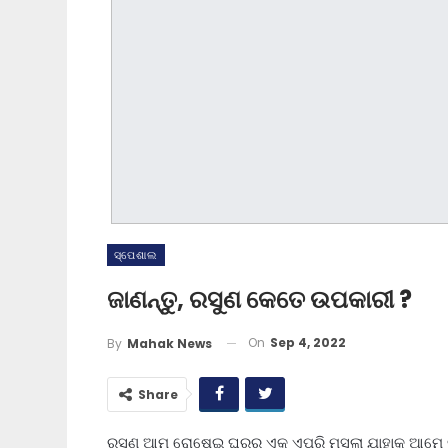
ସ୍ପେଶାଲ
ଜାଣନ୍ତୁ, ରସୁଣ କେତେ ଉପକାରୀ ?
On
Sep 4, 2022
By
Mahak News
Share
ରସୁଣ ଆମ ରୋଷେଇ ଘରର ଏକ ଏପରି ମସଲା ଯାହାକୁ ଆମେ ନିତ୍