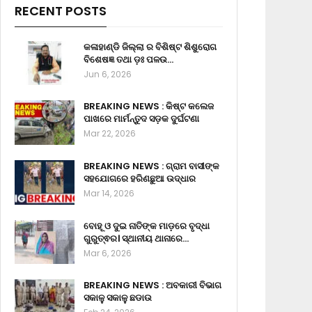
RECENT POSTS
କଳାହାଣ୍ଡି ଜିଲ୍ଲା ର ବିଶିଷ୍ଟ ଶିଶୁରୋଗ
ବିଶେଷଜ୍ଞ ତଥା ଡ଼ଃ ପଳଉ…
Jun 6, 2026
BREAKING NEWS : କିଷ୍ଟ କଲେଜ
ପାଖରେ ମାର୍ମନ୍ତୁଦ ସଡ଼କ ଦୁର୍ଘଟଣା
Mar 22, 2026
BREAKING NEWS : ଗ୍ରାମ ବାସୀଙ୍କ
ସହଯୋଗରେ ହରିଣଛୁଆ ଉଦ୍ଧାର
Mar 14, 2026
ବୋହୂ ଓ ଦୁଇ ନାତିଙ୍କ ମାଡ଼ରେ ବୃଦ୍ଧା
ଗୁରୁତ୍ଵର। ସ୍ଥାନୀୟ ଥାନାରେ…
Mar 6, 2026
BREAKING NEWS : ଅବକାରୀ ବିଭାଗ
ସକାଳୁ ସକାଳୁ ଛଡାଉ