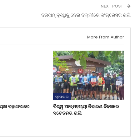
NEXT POST
ଦରଦାମ୍ ବୃଦ୍ଧିକୁ ନେଇ ଦିଲ୍ଲୀରେ କଂଗ୍ରେସର ରାଲି
More From Author
ସ୍ପେଶାଲ
୍ୟାସ ବଢ଼ାଇପାରେ
ବିଶ୍ୱ ଆତ୍ମହତ୍ୟା ନିବାରଣ ଦିବସରେ
ସଚେତନତା ରାଲି