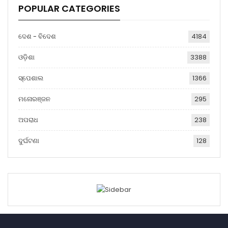
POPULAR CATEGORIES
ଦେଶ - ବିଦେଶ
4184
ଓଡ଼ିଶା
3388
ସ୍ପେଶାଲ
1366
ମନୋରଞ୍ଜନ
295
ଅପରାଧ
238
ଦୁର୍ଘଟଣା
128