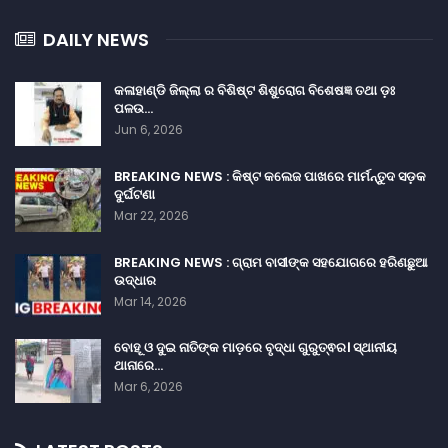
DAILY NEWS
କଳାହାଣ୍ଡି ଜିଲ୍ଲା ର ବିଶିଷ୍ଟ ଶିଶୁରୋଗ ବିଶେଷଜ୍ଞ ତଥା ଡ଼ଃ
ପଳଉ…
Jun 6, 2026
BREAKING NEWS : କିଷ୍ଟ କଲେଜ ପାଖରେ ମାର୍ମନ୍ତୁଦ ସଡ଼କ
ଦୁର୍ଘଟଣା
Mar 22, 2026
BREAKING NEWS : ଗ୍ରାମ ବାସୀଙ୍କ ସହଯୋଗରେ ହରିଣଛୁଆ
ଉଦ୍ଧାର
Mar 14, 2026
ବୋହୂ ଓ ଦୁଇ ନାତିଙ୍କ ମାଡ଼ରେ ବୃଦ୍ଧା ଗୁରୁତ୍ଵର। ସ୍ଥାନୀୟ
ଥାନାରେ…
Mar 6, 2026