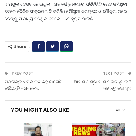
ସାମ୍ପୁଲ ଟେଷ୍ଟ ହୋଇଥିଲା। ଗତବର୍ଷ ତୁଳନାରେ ପଜିଟିଭିଟି ରେଟ କମିଥିବା
ବେଳେ ଦୈନିକ ସଂକ୍ରମଣ ବି କମିଛି। ମୌସୁମୀ ସମୟରେ ଓ ମୌସୁମୀ ପରେ
ଡେଙ୍ଗୁ ସାମାନ୍ୟ ବଢ଼ିଥିବା ବେଳେ ଏବେ ହ୍ରାସ ପାଉଛି ।
Share
PREV POST
NEXT POST
ମମତାଙ୍କ ଏମିତି କିଛି କହି ଟାର୍ଗେଟ
ଆପଣ ଥଣ୍ଡା ପାଣି ପିଉଛନ୍ତି କି ?
କରିଛନ୍ତି ଗେହେଲଟ
ଜାଣନ୍ତୁ କଣ ହୁଏ
YOU MIGHT ALSO LIKE
All