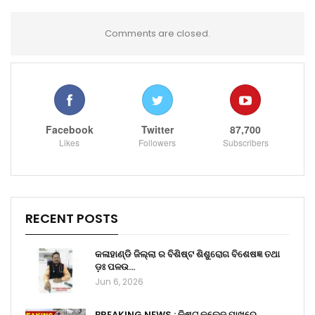
Comments are closed.
Facebook
Twitter
87,700
Likes
Followers
Subscribers
RECENT POSTS
କଳାହାଣ୍ଡି ଜିଲ୍ଲା ର ବିଶିଷ୍ଟ ଶିଶୁରୋଗ ବିଶେଷଜ୍ଞ ତଥା
ଡ଼ଃ ପଳଉ…
Jun 6, 2026
BREAKING NEWS : କିଷ୍ଟ କଲେଜ ପାଖରେ