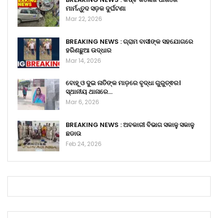
ମାର୍ମନ୍ତୁଦ ସଡ଼କ ଦୁର୍ଘଟଣା
Mar 22, 2026
BREAKING NEWS : ଗ୍ରାମ ବାସୀଙ୍କ ସହଯୋଗରେ
ହରିଣଛୁଆ ଉଦ୍ଧାର
Mar 14, 2026
ବୋହୂ ଓ ଦୁଇ ନାତିଙ୍କ ମାଡ଼ରେ ବୃଦ୍ଧା ଗୁରୁତ୍ଵର।
ସ୍ଥାନୀୟ ଥାନାରେ…
Mar 6, 2026
BREAKING NEWS : ଅବକାରୀ ବିଭାଗ ସକାଳୁ ସକାଳୁ
ଛଡାଉ
Feb 24, 2026