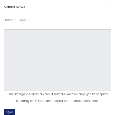
Mahak News
Home
ଓଡ଼ିଶା
This image depicts an adult female Aedes aegypti mosquito
feeding on a human subject with darker skin tone.
ଓଡ଼ିଶା