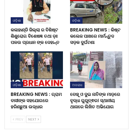
ଓଡ଼ିଶା
ଓଡ଼ିଶା
କଳାହାଣ୍ଡି ଜିଲ୍ଲା ର ବିଶିଷ୍ଟ
BREAKING NEWS : କିଷ୍ଟ
ଶିଶୁରୋଗ ବିଶେଷଜ୍ଞ ତଥା ଡ଼ଃ
କଲେଜ ପାଖରେ ମାର୍ମନ୍ତୁଦ
ପଳଉ ପ୍ରଧାନ ଙ୍କ ଦେହାନ୍ତ
ସଡ଼କ ଦୁର୍ଘଟଣା
ଓଡ଼ିଶା
ଅପରାଧ
BREAKING NEWS : ଗ୍ରାମ
ବୋହୂ ଓ ଦୁଇ ନାତିଙ୍କ ମାଡ଼ରେ
ବାସୀଙ୍କ ସହଯୋଗରେ
ବୃଦ୍ଧା ଗୁରୁତ୍ଵର। ସ୍ଥାନୀୟ
ହରିଣଛୁଆ ଉଦ୍ଧାର
ଥାନାରେ ଲିଖିତ ଅଭିଯୋଗ
PREV
NEXT