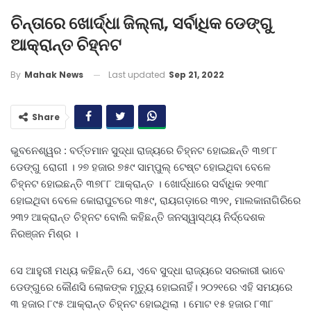
ଚିନ୍ତାରେ ଖୋର୍ଦ୍ଧା ଜିଲ୍ଲା, ସର୍ବାଧିକ ଡେଙ୍ଗୁ
ଆକ୍ରାନ୍ତ ଚିହ୍ନଟ
Last updated
Sep 21, 2022
By
Mahak News
Share
ଭୁବନେଶ୍ୱର : ବର୍ତ୍ତମାନ ସୁଦ୍ଧା ରାଜ୍ୟରେ ଚିହ୍ନଟ ହୋଇଛନ୍ତି ୩୭୮୮
ଡେଙ୍ଗୁ ରୋଗୀ । ୨୭ ହଜାର ୭୫୯ ସାମ୍ପୁଲ୍ ଟେଷ୍ଟ ହୋଇଥିବା ବେଳେ
ଚିହ୍ନଟ ହୋଇଛନ୍ତି ୩୭୮୮ ଆକ୍ରାନ୍ତ । ଖୋର୍ଦ୍ଧାରେ ସର୍ବାଧିକ ୨୧୩୮
ହୋଇଥିବା ବେଳେ କୋରାପୁଟରେ ୩୫୯, ରାୟଗଡ଼ାରେ ୩୨୧, ମାଲକାନାଗିରିରେ
୨୩୨ ଆକ୍ରାନ୍ତ ଚିହ୍ନଟ ବୋଲି କହିଛନ୍ତି ଜନସ୍ୱାସ୍ଥ୍ୟ ନିର୍ଦ୍ଦେଶକ
ନିରଞ୍ଜନ ମିଶ୍ର ।
ସେ ଆହୁରୀ ମଧ୍ୟ କହିଛନ୍ତି ଯେ, ଏବେ ସୁଦ୍ଧା ରାଜ୍ୟରେ ସରକାରୀ ଭାବେ
ଡେଙ୍ଗୁରେ କୌଣସି ଲୋକଙ୍କ ମୃତ୍ୟୁ ହୋଇନାହିଁ। ୨୦୨୧ରେ ଏହି ସମୟରେ
୩ ହଜାର ୮୯୫ ଆକ୍ରାନ୍ତ ଚିହ୍ନଟ ହୋଇଥିଲା । ମୋଟ ୧୫ ହଜାର ୮୩୮