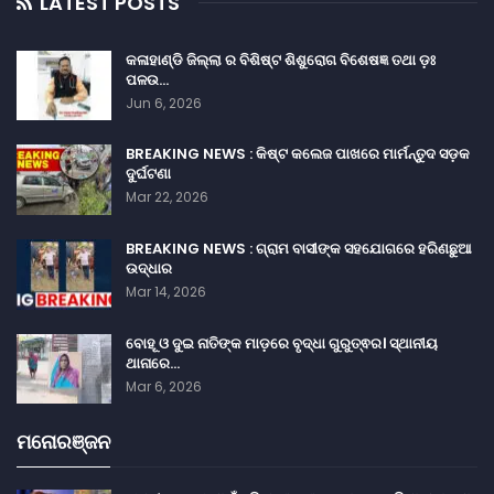
LATEST POSTS
କଳାହାଣ୍ଡି ଜିଲ୍ଲା ର ବିଶିଷ୍ଟ ଶିଶୁରୋଗ ବିଶେଷଜ୍ଞ ତଥା ଡ଼ଃ
ପଳଉ…
Jun 6, 2026
BREAKING NEWS : କିଷ୍ଟ କଲେଜ ପାଖରେ ମାର୍ମନ୍ତୁଦ ସଡ଼କ
ଦୁର୍ଘଟଣା
Mar 22, 2026
BREAKING NEWS : ଗ୍ରାମ ବାସୀଙ୍କ ସହଯୋଗରେ ହରିଣଛୁଆ
ଉଦ୍ଧାର
Mar 14, 2026
ବୋହୂ ଓ ଦୁଇ ନାତିଙ୍କ ମାଡ଼ରେ ବୃଦ୍ଧା ଗୁରୁତ୍ଵର। ସ୍ଥାନୀୟ
ଥାନାରେ…
Mar 6, 2026
ମନୋରଞ୍ଜନ