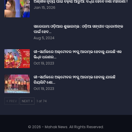
ଅଶ୍ଳୀଳ ନୃତ୍ୟ ପାଇଁ ବଢ଼ିଲା ଆଡୁଆ: ବନ୍ଧା ହେବେ ନିଶା ମହାରଣା !
Jan 15, 2026
ସାରେଗାମା ଓଡ଼ିଆର ଶୁଭାରମ୍ଭ : ଓଡ଼ିଆ ସଙ୍ଗୀତ ପ୍ରେମୀଙ୍କ
ପାଇଁ ହେବ…
Aug 5, 2024
ଜୀ-ସାର୍ଥକରେ ଅକ୍ଟୋବର ୨୧ରୁ ଆରମ୍ଭ ହେବାକୁ ଯାଉଛି ଏକ
ଭିନ୍ନ ଧରଣର…
Oct 19, 2023
ଜୀ-ସାର୍ଥକରେ ଅକ୍ଟୋବର ୨୧ରୁ ଆରମ୍ଭ ହେବାକୁ ଯାଉଛି
ରିୟଲିଟି ଶୋ…
Oct 19, 2023
PREV
NEXT
1 of 74
© 2026 - Mahak News. All Rights Reserved.