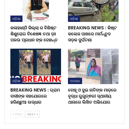
ଓଡ଼ିଶା
ଓଡ଼ିଶା
କଳାହାଣ୍ଡି ଜିଲ୍ଲା ର ବିଶିଷ୍ଟ
BREAKING NEWS : କିଷ୍ଟ
ଶିଶୁରୋଗ ବିଶେଷଜ୍ଞ ତଥା ଡ଼ଃ
କଲେଜ ପାଖରେ ମାର୍ମନ୍ତୁଦ
ପଳଉ ପ୍ରଧାନ ଙ୍କ ଦେହାନ୍ତ
ସଡ଼କ ଦୁର୍ଘଟଣା
ଓଡ଼ିଶା
ଅପରାଧ
BREAKING NEWS : ଗ୍ରାମ
ବୋହୂ ଓ ଦୁଇ ନାତିଙ୍କ ମାଡ଼ରେ
ବାସୀଙ୍କ ସହଯୋଗରେ
ବୃଦ୍ଧା ଗୁରୁତ୍ଵର। ସ୍ଥାନୀୟ
ହରିଣଛୁଆ ଉଦ୍ଧାର
ଥାନାରେ ଲିଖିତ ଅଭିଯୋଗ
PREV
NEXT