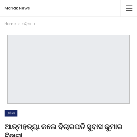
Mahak News
Home
ଓଡ଼ିଶା
ଓଡ଼ିଶା
ଆତ୍ମହତ୍ୟା କଲେ ବିଚାରପତି ସୁବାସ କୁମାର
ବିହାରୀ