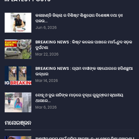
କଳାହାଣ୍ଡି ଜିଲ୍ଲା ର ବିଶିଷ୍ଟ ଶିଶୁରୋଗ ବିଶେଷଜ୍ଞ ତଥା ଡ଼ଃ
ପଳଉ…
Jun 6, 2026
BREAKING NEWS : କିଷ୍ଟ କଲେଜ ପାଖରେ ମାର୍ମନ୍ତୁଦ ସଡ଼କ
ଦୁର୍ଘଟଣା
Mar 22, 2026
BREAKING NEWS : ଗ୍ରାମ ବାସୀଙ୍କ ସହଯୋଗରେ ହରିଣଛୁଆ
ଉଦ୍ଧାର
Mar 14, 2026
ବୋହୂ ଓ ଦୁଇ ନାତିଙ୍କ ମାଡ଼ରେ ବୃଦ୍ଧା ଗୁରୁତ୍ଵର। ସ୍ଥାନୀୟ
ଥାନାରେ…
Mar 6, 2026
ମନୋରଞ୍ଜନ
ଅଶ୍ଳୀଳ ନୃତ୍ୟ ପାଇଁ ବଢ଼ିଲା ଆଡୁଆ: ବନ୍ଧା ହେବେ ନିଶା ମହାରଣା !