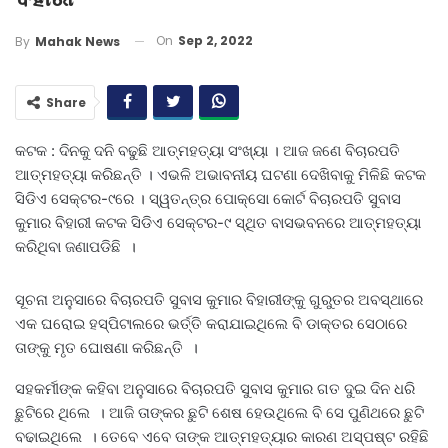
On
Sep 2, 2022
By
Mahak News
Share
କଟକ : ଦିନକୁ ଦନି ବଢୁଛି ଆତ୍ମହତ୍ୟା ସଂଖ୍ୟା । ଆଜ ଜଣେ ବିଚାରପତି
ଆତ୍ମହତ୍ୟା କରିଛନ୍ତି । ଏଭଳି ଅଭାବନୀୟ ଘଟଣା ଦେଖିବାକୁ ମିଳିଛି କଟକ
ସିଡିଏ ସେକ୍ଟର-୯ରେ । ସ୍ୱତନ୍ତ୍ର ପୋକ୍ସୋ କୋର୍ଟ ବିଚାରପତି ସୁବାସ
କୁମାର ବିହାରୀ କଟକ ସିଡିଏ ସେକ୍ଟର-୯ ସ୍ଥିତ ବାସଭବନରେ ଆତ୍ମହତ୍ୟା
କରିଥିବା ଜଣାପଡିଛି ।
ସୂଚନା ଅନୁସାରେ ବିଚାରପତି ସୁବାସ କୁମାର ବିହାରୀଙ୍କୁ ଗୁରୁତର ଅବସ୍ଥାରେ
ଏକ ଘରୋଇ ହସ୍ପିଟାଲରେ ଭର୍ତ୍ତି କରାଯାଇଥିଲେ ବି ଡାକ୍ତର ସେଠାରେ
ତାଙ୍କୁ ମୃତ ଘୋଷଣା କରିଛନ୍ତି ।
ସହକର୍ମୀଙ୍କ କହିବା ଅନୁସାରେ ବିଚାରପତି ସୁବାସ କୁମାର ଗତ ଦୁଇ ଦିନ ଧରି
ଛୁଟିରେ ଥିଲେ । ଆଜି ତାଙ୍କର ଛୁଟି ଶେଷ ହେଉଥିଲେ ବି ସେ ପୁଣିଥରେ ଛୁଟି
ବଢାଇଥିଲେ । ତେବେ ଏବେ ତାଙ୍କ ଆତ୍ମହତ୍ୟାର କାରଣ ଅସ୍ପଷ୍ଟ ରହିଛି