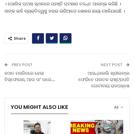
। ପୋଲିସ ଘଟଣା ସ୍ଥଳରେ ପହଞ୍ଚି ଘଟଣାର ତଦନ୍ତ ଆରମ୍ଭ କରିଛି ।
ତାଙ୍କ ଭଳି ବ୍ୟକ୍ତିତ୍ୱକୁ ହରାଇ ଚାରିଆଡେ ଶୋକର ଛାୟା ଖେଳିଯାଇଛି ।
Share
PREV POST
NEXT POST
ହଠାତ ମସଜିଦରେ ହେଲା
ଆସନ୍ତାକାଲି ଶ୍ରୀଲଙ୍କା
ବିସ୍ଫୋରଣ, ଆଉ ତା’ ପରେ….
ଫେରିବେ ପଳାତକ ରାଷ୍ଟ୍ରପତି
ଗୋଟାବାୟ ରାଜପକ୍ଷେ
YOU MIGHT ALSO LIKE
All