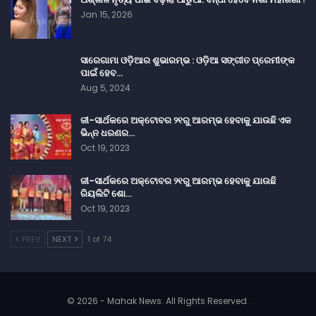
Jan 15, 2026
ସାରେଗାମା ଓଡ଼ିଆର ଶୁଭାରମ୍ଭ : ଓଡ଼ିଆ ସଙ୍ଗୀତ ପ୍ରେମୀଙ୍କ
ପାଇଁ ହେବ…
Aug 5, 2024
ଜୀ-ସାର୍ଥକରେ ଅକ୍ଟୋବର ୨୧ରୁ ଆରମ୍ଭ ହେବାକୁ ଯାଉଛି ଏକ
ଭିନ୍ନ ଧରଣର…
Oct 19, 2023
ଜୀ-ସାର୍ଥକରେ ଅକ୍ଟୋବର ୨୧ରୁ ଆରମ୍ଭ ହେବାକୁ ଯାଉଛି
ରିୟଲିଟି ଶୋ…
Oct 19, 2023
PREV
NEXT
1 of 74
© 2026 - Mahak News. All Rights Reserved.