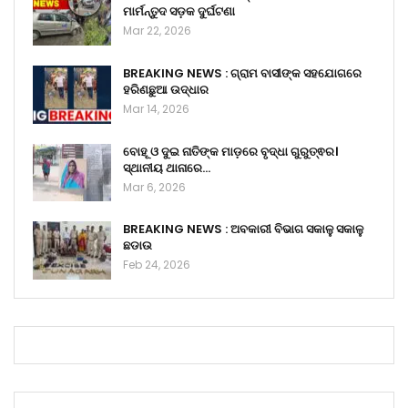
ମାର୍ମନ୍ତୁଦ ସଡ଼କ ଦୁର୍ଘଟଣା
Mar 22, 2026
BREAKING NEWS : ଗ୍ରାମ ବାସୀଙ୍କ ସହଯୋଗରେ
ହରିଣଛୁଆ ଉଦ୍ଧାର
Mar 14, 2026
ବୋହୂ ଓ ଦୁଇ ନାତିଙ୍କ ମାଡ଼ରେ ବୃଦ୍ଧା ଗୁରୁତ୍ଵର।
ସ୍ଥାନୀୟ ଥାନାରେ…
Mar 6, 2026
BREAKING NEWS : ଅବକାରୀ ବିଭାଗ ସକାଳୁ ସକାଳୁ
ଛଡାଉ
Feb 24, 2026