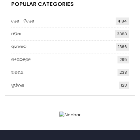
POPULAR CATEGORIES
ଦେଶ - ବିଦେଶ
4184
ଓଡ଼ିଶା
3388
ସ୍ପେଶାଲ
1366
ମନୋରଞ୍ଜନ
295
ଅପରାଧ
238
ଦୁର୍ଘଟଣା
128