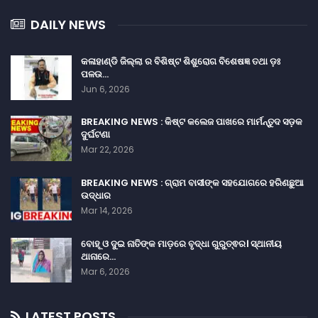
DAILY NEWS
କଳାହାଣ୍ଡି ଜିଲ୍ଲା ର ବିଶିଷ୍ଟ ଶିଶୁରୋଗ ବିଶେଷଜ୍ଞ ତଥା ଡ଼ଃ
ପଳଉ…
Jun 6, 2026
BREAKING NEWS : କିଷ୍ଟ କଲେଜ ପାଖରେ ମାର୍ମନ୍ତୁଦ ସଡ଼କ
ଦୁର୍ଘଟଣା
Mar 22, 2026
BREAKING NEWS : ଗ୍ରାମ ବାସୀଙ୍କ ସହଯୋଗରେ ହରିଣଛୁଆ
ଉଦ୍ଧାର
Mar 14, 2026
ବୋହୂ ଓ ଦୁଇ ନାତିଙ୍କ ମାଡ଼ରେ ବୃଦ୍ଧା ଗୁରୁତ୍ଵର। ସ୍ଥାନୀୟ
ଥାନାରେ…
Mar 6, 2026
LATEST POSTS