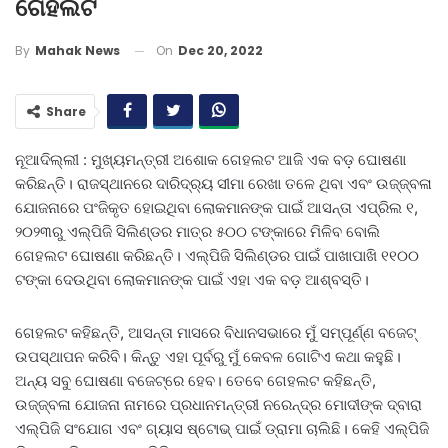
ଗେହଲଟ
On
Dec 20, 2022
By
Mahak News
Share
ନୂଆଦିଲ୍ଲୀ : ମୁଖ୍ୟମନ୍ତ୍ରୀ ଅଶୋକ ଗେହଲଟ ଆଜି ଏକ ବଡ଼ ଘୋଷଣା
କରିଛନ୍ତି। ରାଜସ୍ଥାନରେ ଦାରିଦ୍ର୍ୟ ସୀମା ରେଖା‌ ତଳେ ଥିବା ଏବଂ ଉଜ୍ଜ୍ବଳା
ଯୋଜନାରେ ପଂଜିକୃତ ହୋଇଥିବା ଲୋକମାନଙ୍କ ପାଇଁ ଆସନ୍ତା ଏପ୍ରିଲ ୧,
୨୦୨୩ରୁ ଏଲ୍‌ପିଜି ସିଲିଣ୍ଡର ମାତ୍ର ୫୦୦ ଟଙ୍କାରେ ମିଳିବ ବୋଲି
ଗେହଲଟ ଘୋଷଣା କରିଛନ୍ତି। ଏଲ୍‌ପିଜି ସିଲିଣ୍ଡର ପାଇଁ ପାଖାପାଖି ୧୧୦୦
ଟଙ୍କା ଦେଉଥିବା ଲୋକମାନଙ୍କ ପାଇଁ ଏହା ଏକ ବଡ଼ ଆଶ୍ବସ୍ତି।
ଗେହଲଟ କହିଛନ୍ତି, ଆସନ୍ତା ମାସରେ ବିଧାନସଭାରେ ମୁଁ ସମ୍ପୂର୍ଣ୍ଣ ବଜେଟ୍‌
ଉପସ୍ଥାପନ କରିବି। କିନ୍ତୁ ଏହା ପୂର୍ବରୁ ମୁଁ କେବଳ ଗୋଟିଏ କଥା ‌କହୁଛି।
ଅନ୍ୟ ସବୁ ଘୋଷଣା ବଜେଟ୍‌ରେ ହେବ। ତେବେ ଗେହଲଟ କହିଛନ୍ତି,
ଉଜ୍ଜ୍ବଳା ଯୋଜନା ନାମରେ ପ୍ରଧାନମନ୍ତ୍ରୀ ନରେନ୍ଦ୍ର ମୋଦୀଙ୍କ ଦ୍ବାରା
ଏଲ୍‌ପିଜି ସଂଯୋଗ ଏବଂ ଗ୍ୟାସ ଷ୍ଟୋଭ୍‌ ପାଇଁ ଡ୍ରାମା ଚାଲିଛି। କେହି ଏଲ୍‌ପିଜି