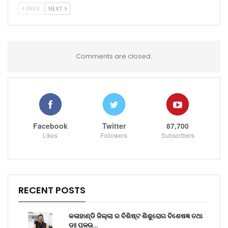
PREV
NEXT
Comments are closed.
Facebook
Twitter
87,700
Likes
Followers
Subscribers
RECENT POSTS
କଳାହାଣ୍ଡି ଜିଲ୍ଲା ର ବିଶିଷ୍ଟ ଶିଶୁରୋଗ ବିଶେଷଜ୍ଞ ତଥା
ଡ଼ଃ ପଳଉ…