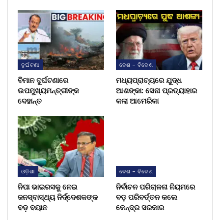
ଦୁର୍ଘଟଣା
ଦେଶ - ବିଦେଶ
ବିମାନ ଦୁର୍ଘଟଣାରେ
ମଧ୍ୟପ୍ରାଚ୍ୟରେ ଯୁଦ୍ଧ
ଉପମୁଖ୍ୟମନ୍ତ୍ରୀଙ୍କ
ଆଶଙ୍କା: ସେନା ପ୍ରତ୍ୟାହାର
ଦେହାନ୍ତ
କଲା ଆମେରିକା
ଓଡ଼ିଶା
ଦେଶ - ବିଦେଶ
ନିପା ଭାଇରସକୁ ନେଇ
ନିର୍ବାଚନ ପରିଚାଳନା ନିୟମରେ
ଜନସ୍ବାସ୍ଥ୍ୟ ନିର୍ଦ୍ଦେଶକଙ୍କ
ବଡ଼ ପରିବର୍ତ୍ତନ କଲେ
ବଡ଼ ବୟାନ
କେନ୍ଦ୍ର ସରକାର