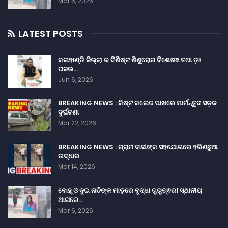
Mar 6, 2026
LATEST POSTS
କଳାହାଣ୍ଡି ଜିଲ୍ଲା ର ବିଶିଷ୍ଟ ଶିଶୁରୋଗ ବିଶେଷଜ୍ଞ ତଥା ଡ଼ଃ
ପଳଉ…
Jun 6, 2026
BREAKING NEWS : କିଷ୍ଟ କଲେଜ ପାଖରେ ମାର୍ମନ୍ତୁଦ ସଡ଼କ
ଦୁର୍ଘଟଣା
Mar 22, 2026
BREAKING NEWS : ଗ୍ରାମ ବାସୀଙ୍କ ସହଯୋଗରେ ହରିଣଛୁଆ
ଉଦ୍ଧାର
Mar 14, 2026
ବୋହୂ ଓ ଦୁଇ ନାତିଙ୍କ ମାଡ଼ରେ ବୃଦ୍ଧା ଗୁରୁତ୍ଵର। ସ୍ଥାନୀୟ
ଥାନାରେ…
Mar 6, 2026