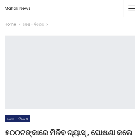
Mahak News
Home
ଦେଶ - ବିଦେଶ
ଦେଶ - ବିଦେଶ
୫୦୦ଟଙ୍କାରେ ମିଳିବ ଗ୍ୟାସ୍ , ଘୋଷଣା କଲେ