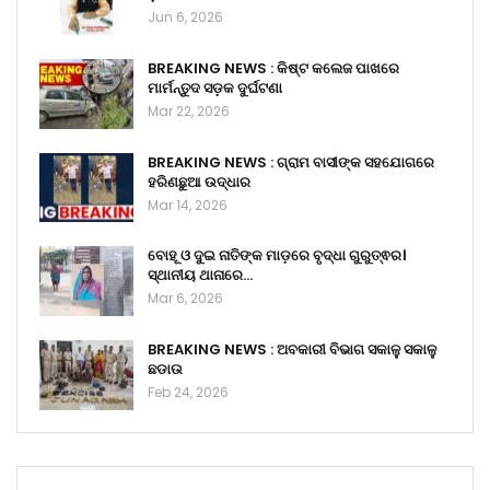
Jun 6, 2026
BREAKING NEWS : କିଷ୍ଟ କଲେଜ ପାଖରେ
ମାର୍ମନ୍ତୁଦ ସଡ଼କ ଦୁର୍ଘଟଣା
Mar 22, 2026
BREAKING NEWS : ଗ୍ରାମ ବାସୀଙ୍କ ସହଯୋଗରେ
ହରିଣଛୁଆ ଉଦ୍ଧାର
Mar 14, 2026
ବୋହୂ ଓ ଦୁଇ ନାତିଙ୍କ ମାଡ଼ରେ ବୃଦ୍ଧା ଗୁରୁତ୍ଵର।
ସ୍ଥାନୀୟ ଥାନାରେ…
Mar 6, 2026
BREAKING NEWS : ଅବକାରୀ ବିଭାଗ ସକାଳୁ ସକାଳୁ
ଛଡାଉ
Feb 24, 2026