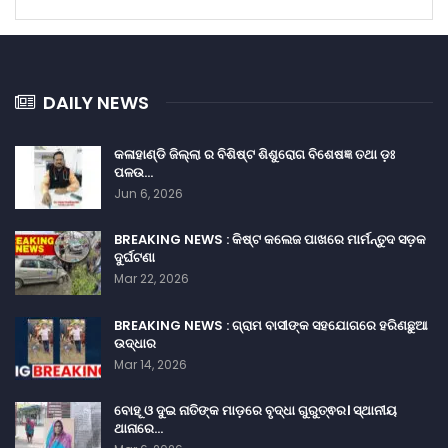
DAILY NEWS
କଳାହାଣ୍ଡି ଜିଲ୍ଲା ର ବିଶିଷ୍ଟ ଶିଶୁରୋଗ ବିଶେଷଜ୍ଞ ତଥା ଡ଼ଃ
ପଳଉ…
Jun 6, 2026
BREAKING NEWS : କିଷ୍ଟ କଲେଜ ପାଖରେ ମାର୍ମନ୍ତୁଦ ସଡ଼କ
ଦୁର୍ଘଟଣା
Mar 22, 2026
BREAKING NEWS : ଗ୍ରାମ ବାସୀଙ୍କ ସହଯୋଗରେ ହରିଣଛୁଆ
ଉଦ୍ଧାର
Mar 14, 2026
ବୋହୂ ଓ ଦୁଇ ନାତିଙ୍କ ମାଡ଼ରେ ବୃଦ୍ଧା ଗୁରୁତ୍ଵର। ସ୍ଥାନୀୟ
ଥାନାରେ…