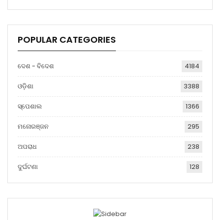
POPULAR CATEGORIES
ଦେଶ - ବିଦେଶ
4184
ଓଡ଼ିଶା
3388
ସ୍ପେଶାଲ
1366
ମନୋରଞ୍ଜନ
295
ଅପରାଧ
238
ଦୁର୍ଘଟଣା
128