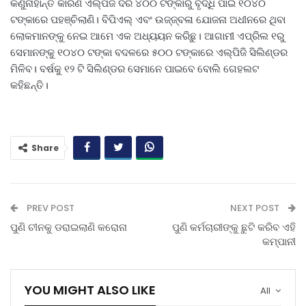
କିଣୁନାହାନ୍ତି କାରଣ ଏଲ୍‌ପିଜି ଦର ୪୦୦ ଟଙ୍କାରୁ ବୃଦ୍ଧି ପାଇ ୧୦୪୦
ଟଙ୍କାରେ ପହଞ୍ଚିଲାଣି। ବିପିଏଲ୍‌ ଏବଂ ଉଜ୍ଜ୍ବଳା ଯୋଜନା ଅଧୀନରେ ଥିବା
ଲୋକମାନଙ୍କୁ ନେଇ ଆମେ ଏକ ଅଧ୍ୟୟନ କରିଛୁ। ଆଗାମୀ ଏପ୍ରିଲ ୧ରୁ
ସେମାନଙ୍କୁ ୧୦୪୦ ଟଙ୍କା ବଦଳରେ ୫୦୦ ଟଙ୍କାରେ ଏଲ୍‌ପିଜି ସିଲିଣ୍ଡର
ମିଳିବ। ବର୍ଷକୁ ୧୨ ଟି ସିଲିଣ୍ଡର ସେମାନେ ପାଇବେ ବୋଲି ଗେହଲଟ
କହିଛନ୍ତି।
Share
PREV POST
NEXT POST
ପୁଣି ଚୀନକୁ ଡରାଇଲାଣି କରୋନା
ପୁଣି କର୍ମଚାରୀଙ୍କୁ ଛୁଟି କରିବ ଏହି
କମ୍ପାନୀ
YOU MIGHT ALSO LIKE
All