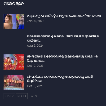
ମନୋରଞ୍ଜନ
ଅଶ୍ଳୀଳ ନୃତ୍ୟ ପାଇଁ ବଢ଼ିଲା ଆଡୁଆ: ବନ୍ଧା ହେବେ ନିଶା ମହାରଣା !
Jan 15, 2026
ସାରେଗାମା ଓଡ଼ିଆର ଶୁଭାରମ୍ଭ : ଓଡ଼ିଆ ସଙ୍ଗୀତ ପ୍ରେମୀଙ୍କ
ପାଇଁ ହେବ…
Aug 5, 2024
ଜୀ-ସାର୍ଥକରେ ଅକ୍ଟୋବର ୨୧ରୁ ଆରମ୍ଭ ହେବାକୁ ଯାଉଛି ଏକ
ଭିନ୍ନ ଧରଣର…
Oct 19, 2023
ଜୀ-ସାର୍ଥକରେ ଅକ୍ଟୋବର ୨୧ରୁ ଆରମ୍ଭ ହେବାକୁ ଯାଉଛି
ରିୟଲିଟି ଶୋ…
Oct 19, 2023
PREV
NEXT
1 of 74