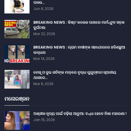
ପଳଉ…
Jun 6, 2026
BREAKING NEWS : କିଷ୍ଟ କଲେଜ ପାଖରେ ମାର୍ମନ୍ତୁଦ ସଡ଼କ
ଦୁର୍ଘଟଣା
Mar 22, 2026
BREAKING NEWS : ଗ୍ରାମ ବାସୀଙ୍କ ସହଯୋଗରେ ହରିଣଛୁଆ
ଉଦ୍ଧାର
Mar 14, 2026
ବୋହୂ ଓ ଦୁଇ ନାତିଙ୍କ ମାଡ଼ରେ ବୃଦ୍ଧା ଗୁରୁତ୍ଵର। ସ୍ଥାନୀୟ
ଥାନାରେ…
Mar 6, 2026
ମନୋରଞ୍ଜନ
ଅଶ୍ଳୀଳ ନୃତ୍ୟ ପାଇଁ ବଢ଼ିଲା ଆଡୁଆ: ବନ୍ଧା ହେବେ ନିଶା ମହାରଣା !
Jan 15, 2026