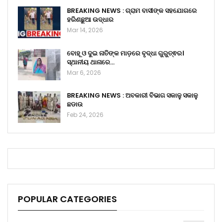
BREAKING NEWS : ଗ୍ରାମ ବାସୀଙ୍କ ସହଯୋଗରେ
ହରିଣଛୁଆ ଉଦ୍ଧାର
Mar 14, 2026
ବୋହୂ ଓ ଦୁଇ ନାତିଙ୍କ ମାଡ଼ରେ ବୃଦ୍ଧା ଗୁରୁତ୍ଵର।
ସ୍ଥାନୀୟ ଥାନାରେ…
Mar 6, 2026
BREAKING NEWS : ଅବକାରୀ ବିଭାଗ ସକାଳୁ ସକାଳୁ
ଛଡାଉ
Feb 24, 2026
POPULAR CATEGORIES