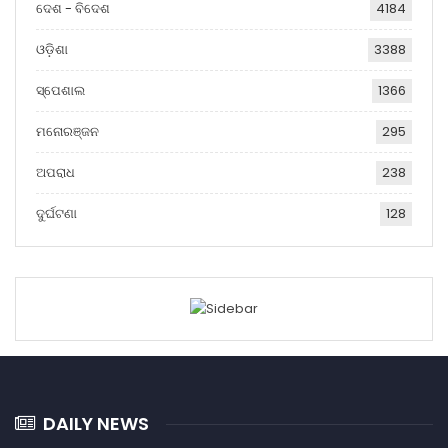
ଦେଶ - ବିଦେଶ
4184
ଓଡ଼ିଶା
3388
ସ୍ପେଶାଲ
1366
ମନୋରଞ୍ଜନ
295
ଅପରାଧ
238
ଦୁର୍ଘଟଣା
128
DAILY NEWS