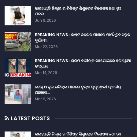
କଳାହାଣ୍ଡି ଜିଲ୍ଲା ର ବିଶିଷ୍ଟ ଶିଶୁରୋଗ ବିଶେଷଜ୍ଞ ତଥା ଡ଼ଃ
ପଳଉ…
Jun 6, 2026
BREAKING NEWS : କିଷ୍ଟ କଲେଜ ପାଖରେ ମାର୍ମନ୍ତୁଦ ସଡ଼କ
ଦୁର୍ଘଟଣା
Mar 22, 2026
BREAKING NEWS : ଗ୍ରାମ ବାସୀଙ୍କ ସହଯୋଗରେ ହରିଣଛୁଆ
ଉଦ୍ଧାର
Mar 14, 2026
ବୋହୂ ଓ ଦୁଇ ନାତିଙ୍କ ମାଡ଼ରେ ବୃଦ୍ଧା ଗୁରୁତ୍ଵର। ସ୍ଥାନୀୟ
ଥାନାରେ…
Mar 6, 2026
LATEST POSTS
କଳାହାଣ୍ଡି ଜିଲ୍ଲା ର ବିଶିଷ୍ଟ ଶିଶୁରୋଗ ବିଶେଷଜ୍ଞ ତଥା ଡ଼ଃ