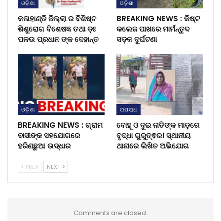
ଓଡ଼ିଶା
ଓଡ଼ିଶା
କଳାହାଣ୍ଡି ଜିଲ୍ଲା ର ବିଶିଷ୍ଟ
BREAKING NEWS : କିଷ୍ଟ
ଶିଶୁରୋଗ ବିଶେଷଜ୍ଞ ତଥା ଡ଼ଃ
କଲେଜ ପାଖରେ ମାର୍ମନ୍ତୁଦ
ପଳଉ ପ୍ରଧାନ ଙ୍କ ଦେହାନ୍ତ
ସଡ଼କ ଦୁର୍ଘଟଣା
ଓଡ଼ିଶା
ଅପରାଧ
BREAKING NEWS : ଗ୍ରାମ
ବୋହୂ ଓ ଦୁଇ ନାତିଙ୍କ ମାଡ଼ରେ
ବାସୀଙ୍କ ସହଯୋଗରେ
ବୃଦ୍ଧା ଗୁରୁତ୍ଵର। ସ୍ଥାନୀୟ
ହରିଣଛୁଆ ଉଦ୍ଧାର
ଥାନାରେ ଲିଖିତ ଅଭିଯୋଗ
PREV
NEXT
Comments are closed.