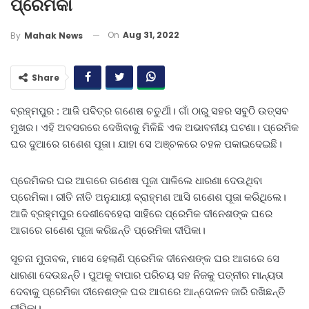
ପ୍ରେମିକା
On
Aug 31, 2022
By
Mahak News
Share
ବ୍ରହ୍ମପୁର : ଆଜି ପବିତ୍ର ଗଣେଷ ଚତୁର୍ଥୀ। ଗାଁ ଠାରୁ ସହର ସବୁଠି ଉତ୍ସବ
ମୁଖର। ଏହି ଅବସରରେ ଦେଖିବାକୁ ମିଳିଛି ଏକ ଅଭାବନୀୟ ଘଟଣା। ପ୍ରେମିକ
ଘର ଦୁଆରେ ଗଣେଶ ପୂଜା। ଯାହା ସେ ଅଞ୍ଚଳରେ ଚହଳ ପକାଇଦେଇଛି।
ପ୍ରେମିକର ଘର ଆଗରେ ଗଣେଷ ପୂଜା ପାଳିଲେ ଧାରଣା ଦେଉଥିବା
ପ୍ରେମିକା। ରୀତି ନୀତି ଅନୁଯାୟୀ ବ୍ରାହ୍ମଣ ଆସି ଗଣେଶ ପୂଜା କରିଥିଲେ।
ଆଜି ବ୍ରହ୍ମପୁର ଦେଶୀବେହେରା ସାହିରେ ପ୍ରେମିକ ଦୀନେଶଙ୍କ ଘରେ
ଆଗରେ ଗଣେଶ ପୂଜା କରିଛନ୍ତି ପ୍ରେମିକା ଦୀପିକା।
ସୂଚନା ମୁତାବକ, ମାସେ ହେଲାଣି ପ୍ରେମିକ ଦୀନେଶଙ୍କ ଘର ଆଗରେ ସେ
ଧାରଣା ଦେଉଛନ୍ତି। ପୁଅକୁ ବାପାର ପରିଚୟ ସହ ନିଜକୁ ପତ୍ନୀର ମାନ୍ୟତା
ଦେବାକୁ ପ୍ରେମିକା ଦୀନେଶଙ୍କ ଘର ଆଗରେ ଆନ୍ଦୋଳନ ଜାରି ରଖିଛନ୍ତି
ଦୀପିକା।