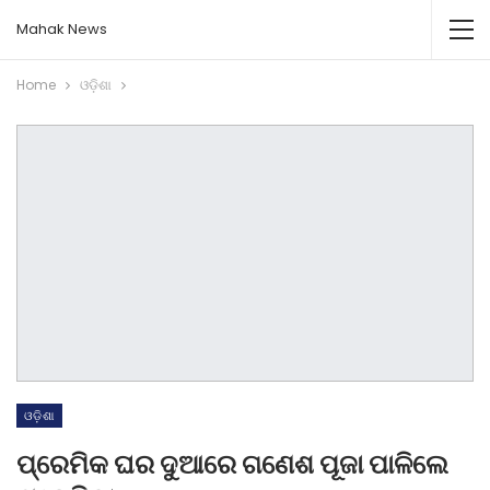
Mahak News
Home
ଓଡ଼ିଶା
ଓଡ଼ିଶା
ପ୍ରେମିକ ଘର ଦୁଆରେ ଗଣେଶ ପୂଜା ପାଳିଲେ