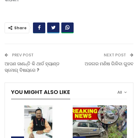
Share
PREV POST
NEXT POST
ଆପଣ ଜାଣନ୍ତି କି ଥାର୍ଡ ହ୍ୟାଣ୍ଡ
ଅଜଗର ମଣିଷ ଗିଳିବା ଗୁଜବ
ସ୍ମୋଗ୍‌ ବିଷୟରେ ?
YOU MIGHT ALSO LIKE
All