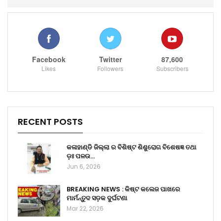
Facebook
Twitter
87,600
Likes
Followers
Subscribers
RECENT POSTS
କଳାହାଣ୍ଡି ଜିଲ୍ଲା ର ବିଶିଷ୍ଟ ଶିଶୁରୋଗ ବିଶେଷଜ୍ଞ ତଥା
ଡ଼ଃ ପଳଉ…
Jun 6, 2026
BREAKING NEWS : କିଷ୍ଟ କଲେଜ ପାଖରେ
ମାର୍ମନ୍ତୁଦ ସଡ଼କ ଦୁର୍ଘଟଣା
Mar 22, 2026