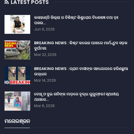
LATEST POSTS
କଳାହାଣ୍ଡି ଜିଲ୍ଲା ର ବିଶିଷ୍ଟ ଶିଶୁରୋଗ ବିଶେଷଜ୍ଞ ତଥା ଡ଼ଃ
ପଳଉ…
Jun 6, 2026
BREAKING NEWS : କିଷ୍ଟ କଲେଜ ପାଖରେ ମାର୍ମନ୍ତୁଦ ସଡ଼କ
ଦୁର୍ଘଟଣା
Mar 22, 2026
BREAKING NEWS : ଗ୍ରାମ ବାସୀଙ୍କ ସହଯୋଗରେ ହରିଣଛୁଆ
ଉଦ୍ଧାର
Mar 14, 2026
ବୋହୂ ଓ ଦୁଇ ନାତିଙ୍କ ମାଡ଼ରେ ବୃଦ୍ଧା ଗୁରୁତ୍ଵର। ସ୍ଥାନୀୟ
ଥାନାରେ…
Mar 6, 2026
ମନୋରଞ୍ଜନ