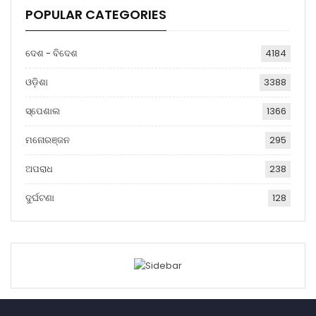
POPULAR CATEGORIES
ଦେଶ - ବିଦେଶ
4184
ଓଡ଼ିଶା
3388
ସ୍ପେଶାଲ
1366
ମନୋରଞ୍ଜନ
295
ଅପରାଧ
238
ଦୁର୍ଘଟଣା
128