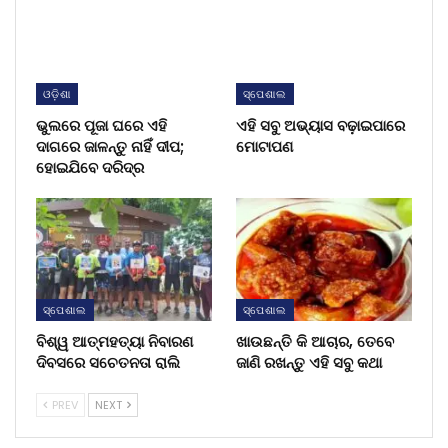
ଓଡ଼ିଶା
ସ୍ପେଶାଲ
ଭୁଲରେ ପୂଜା ଘରେ ଏହି
ଏହି ସବୁ ଅଭ୍ୟାସ ବଢ଼ାଇପାରେ
ଦାଗରେ ଜାଳନ୍ତୁ ନାହିଁ ଦୀପ;
ମୋଟାପଣ
ହୋଇଯିବେ ଦରିଦ୍ର
ସ୍ପେଶାଲ
ସ୍ପେଶାଲ
ବିଶ୍ୱ ଆତ୍ମହତ୍ୟା ନିବାରଣ
ଖାଉଛନ୍ତି କି ଆଚାର, ତେବେ
ଦିବସରେ ସଚେତନତା ରାଲି
ଜାଣି ରଖନ୍ତୁ ଏହି ସବୁ କଥା
PREV
NEXT