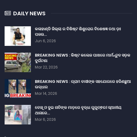
DAILY NEWS
କଳାହାଣ୍ଡି ଜିଲ୍ଲା ର ବିଶିଷ୍ଟ ଶିଶୁରୋଗ ବିଶେଷଜ୍ଞ ତଥା ଡ଼ଃ
ପଳଉ…
Jun 6, 2026
BREAKING NEWS : କିଷ୍ଟ କଲେଜ ପାଖରେ ମାର୍ମନ୍ତୁଦ ସଡ଼କ
ଦୁର୍ଘଟଣା
Mar 22, 2026
BREAKING NEWS : ଗ୍ରାମ ବାସୀଙ୍କ ସହଯୋଗରେ ହରିଣଛୁଆ
ଉଦ୍ଧାର
Mar 14, 2026
ବୋହୂ ଓ ଦୁଇ ନାତିଙ୍କ ମାଡ଼ରେ ବୃଦ୍ଧା ଗୁରୁତ୍ଵର। ସ୍ଥାନୀୟ
ଥାନାରେ…
Mar 6, 2026