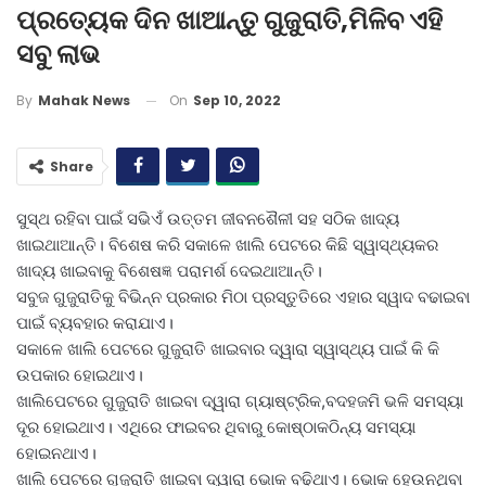
ପ୍ରତ୍ୟେକ ଦିନ ଖାଆନ୍ତୁ ଗୁଜୁରାତି,ମିଳିବ ଏହି
ସବୁ ଲାଭ
On
Sep 10, 2022
By
Mahak News
Share
ସୁସ୍ଥ ରହିବା ପାଇଁ ସଭିଏଁ ଉତ୍ତମ ଜୀବନଶୈଳୀ ସହ ସଠିକ ଖାଦ୍ୟ
ଖାଇଥାଆନ୍ତି। ବିଶେଷ କରି ସକାଳେ ଖାଲି ପେଟରେ କିଛି ସ୍ୱାସ୍ଥ୍ୟକର
ଖାଦ୍ୟ ଖାଇବାକୁ ବିଶେଷଜ୍ଞ ପରାମର୍ଶ ଦେଇଥାଆନ୍ତି।
ସବୁଜ ଗୁଜୁରାତିକୁ ବିଭିନ୍ନ ପ୍ରକାର ମିଠା ପ୍ରସ୍ତୁତିରେ ଏହାର ସ୍ୱାଦ ବଢାଇବା
ପାଇଁ ବ୍ୟବହାର କରାଯାଏ।
ସକାଳେ ଖାଲି ପେଟରେ ଗୁଜୁରାତି ଖାଇବାର ଦ୍ୱାରା ସ୍ୱାସ୍ଥ୍ୟ ପାଇଁ କି କି
ଉପକାର ହୋଇଥାଏ।
ଖାଲିପେଟରେ ଗୁଜୁରାତି ଖାଇବା ଦ୍ୱାରା ଗ୍ୟାଷ୍ଟ୍ରିକ,ବଦହଜମି ଭଳି ସମସ୍ୟା
ଦୂର ହୋଇଥାଏ। ଏଥିରେ ଫାଇବର ଥିବାରୁ କୋଷ୍ଠାକଠିନ୍ୟ ସମସ୍ୟା
ହୋଇନଥାଏ।
ଖାଲି ପେଟରେ ଗୁଜୁରାତି ଖାଇବା ଦ୍ୱାରା ଭୋକ ବଢିଥାଏ। ଭୋକ ହେଉନଥିବା