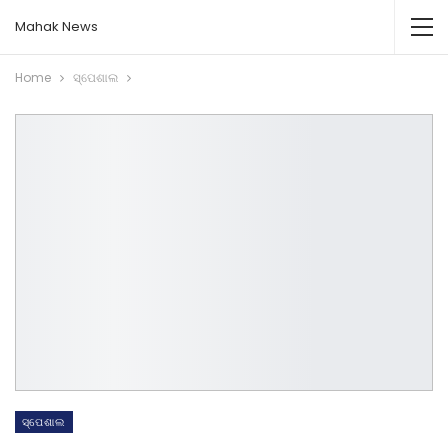
Mahak News
Home
ସ୍ପେଶାଲ
ସ୍ପେଶାଲ