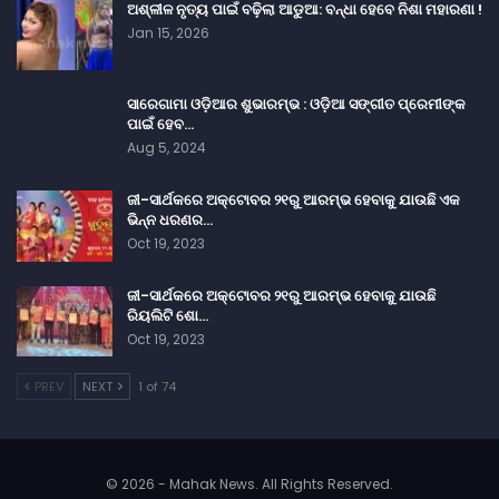
ଅଶ୍ଳୀଳ ନୃତ୍ୟ ପାଇଁ ବଢ଼ିଲା ଆଡୁଆ: ବନ୍ଧା ହେବେ ନିଶା ମହାରଣା !
Jan 15, 2026
ସାରେଗାମା ଓଡ଼ିଆର ଶୁଭାରମ୍ଭ : ଓଡ଼ିଆ ସଙ୍ଗୀତ ପ୍ରେମୀଙ୍କ
ପାଇଁ ହେବ…
Aug 5, 2024
ଜୀ-ସାର୍ଥକରେ ଅକ୍ଟୋବର ୨୧ରୁ ଆରମ୍ଭ ହେବାକୁ ଯାଉଛି ଏକ
ଭିନ୍ନ ଧରଣର…
Oct 19, 2023
ଜୀ-ସାର୍ଥକରେ ଅକ୍ଟୋବର ୨୧ରୁ ଆରମ୍ଭ ହେବାକୁ ଯାଉଛି
ରିୟଲିଟି ଶୋ…
Oct 19, 2023
PREV
NEXT
1 of 74
© 2026 - Mahak News. All Rights Reserved.