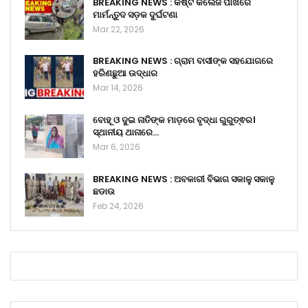
BREAKING NEWS : କିଷ୍ଟ କଲେଜ ପାଖରେ
ମାର୍ମନ୍ତୁଦ ସଡ଼କ ଦୁର୍ଘଟଣା
Mar 22, 2026
BREAKING NEWS : ଗ୍ରାମ ବାସୀଙ୍କ ସହଯୋଗରେ
ହରିଣଛୁଆ ଉଦ୍ଧାର
Mar 14, 2026
ବୋହୂ ଓ ଦୁଇ ନାତିଙ୍କ ମାଡ଼ରେ ବୃଦ୍ଧା ଗୁରୁତ୍ଵର।
ସ୍ଥାନୀୟ ଥାନାରେ…
Mar 6, 2026
BREAKING NEWS : ଅବକାରୀ ବିଭାଗ ସକାଳୁ ସକାଳୁ
ଛଡାଉ
Feb 24, 2026