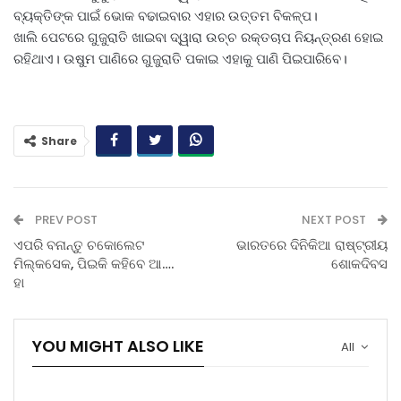
ବ୍ୟକ୍ତିଙ୍କ ପାଇଁ ଭୋକ ବଢାଇବାର ଏହାର ଉତ୍ତମ ବିକଳ୍ପ।
ଖାଲି ପେଟରେ ଗୁଜୁରାତି ଖାଇବା ଦ୍ୱାରା ଉଚ୍ଚ ରକ୍ତଚାପ ନିୟନ୍ତ୍ରଣ ହୋଇ
ରହିଥାଏ। ଉଷୁମ ପାଣିରେ ଗୁଜୁରାତି ପକାଇ ଏହାକୁ ପାଣି ପିଇପାରିବେ।
Share
PREV POST
NEXT POST
ଏପରି ବନାନ୍ତୁ ଚକୋଲେଟ
ଭାରତରେ ଦିନିକିଆ ରାଷ୍ଟ୍ରୀୟ
ମିଲ୍କସେକ, ପିଇକି କହିବେ ଆ….
ଶୋକଦିବସ
ହା
YOU MIGHT ALSO LIKE
All